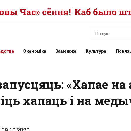
вы Час» сёння!
Каб было шт
адства
Эканоміка
Замежжа
Культура
Повязь
запусцяць: «Хапае на
іць хапаць і на меды
09.10.2020