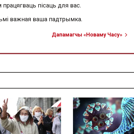
 працягваць пісаць для вас.
льмі важная ваша падтрымка.
Дапамагчы «Новаму Часу»