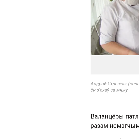
Андрэй Стрыжак (справ
ён з'ехаў за мяжу
Валанцёры патл
разам немагчым