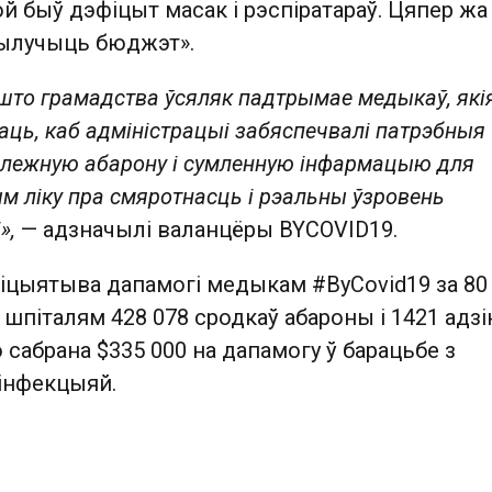
ой быў дэфіцыт масак і рэспіратараў. Цяпер жа 
вылучыць бюджэт».
што грамадства ўсяляк падтрымае медыкаў, які
аць, каб адміністрацыі забяспечвалі патрэбныя
алежную абарону і сумленную інфармацыю для
ым ліку пра смяротнасць і рэальны ўзровень
і»,
— адзначылі валанцёры BYCOVID19.
ніцыятыва дапамогі медыкам #ByCovid19 за 80
шпіталям 428 078 сродкаў абароны і 1421 адзі
 сабрана $335 000 на дапамогу ў барацьбе з
 інфекцыяй.