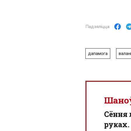
дапамога
вала
Шано
Сёння 
руках.