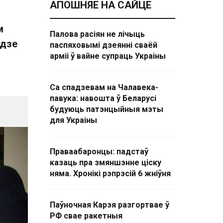
АПОШНЯЕ НА САЙЦЕ
м
Палова расіян не лічыць
удзе
паспяховымі дзеянні сваёй
арміі ў вайне супраць Украіны
Са спадзевам на Чалавека-
павука: навошта ў Беларусі
будуюць патэнцыйныя мэты
для Украіны
Праваабаронцы: падстаў
казаць пра змяншэнне ціску
няма. Хронікі рэпрэсій 6 жніўня
Паўночная Карэя разгортвае ў
РФ свае ракетныя