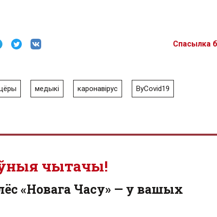
Спасылка 
нцёры
медыкі
каронавірус
ByCovid19
ўныя чытачы!
лёс «Новага Часу» — у вашых