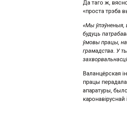
Да таго ж, вясн
«проста трэба 
«Мы ўпэўненыя, 
будуць патрабав
ўмовы працы, н
грамадства. У т
захворвальна
сц
Валанцёрская і
працы перадала 
апаратуры, было
каронавіруснай