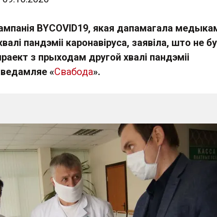
ампанія BYCOVID19, якая дапамагала медыка
валі пандэміі каронавіруса, заявіла, што не б
раект з прыходам другой хвалі пандэміі
аведамляе «
Свабода
».