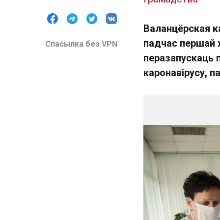
Валанцёрская к
падчас першай х
Спасылка без VPN
перазапускаць п
каронавірусу, п