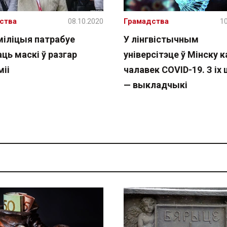
ства
08.10.2020
Грамадства
10
міліцыя патрабуе
У лінгвістычным
ць маскі ў разгар
універсітэце ў Мінску к
міі
чалавек COVID-19. З іх
— выкладчыкі