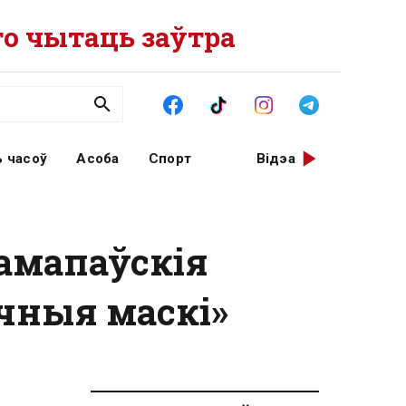
о чытаць заўтра
 часоў
Асоба
Спорт
Відэа
 амапаўскія
чныя маскі»