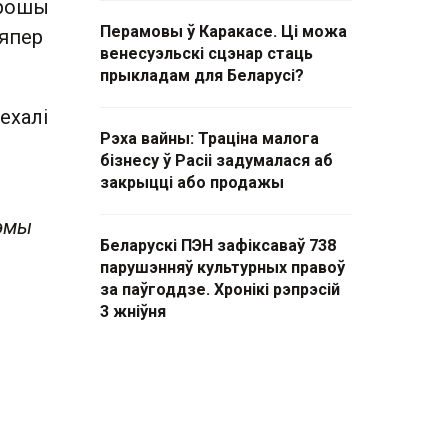
грошы
Перамовы ў Каракасе. Ці можа
Цяпер
венесуэльскі сцэнар стаць
прыкладам для Беларусі?
ехалі
Рэха вайны: Траціна малога
бізнесу ў Расіі задумалася аб
закрыцці або продажы
тэмы
Беларускі ПЭН зафіксаваў 738
парушэнняў культурных правоў
за паўгоддзе. Хронікі рэпрэсій
3 жніўня