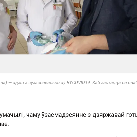
а) — адзін з сузаснавальнікаў BYCOVID19. Каб застацца на сва
умачылі, чаму ўзаемадзеянне з дзяржавай гэ
ае.