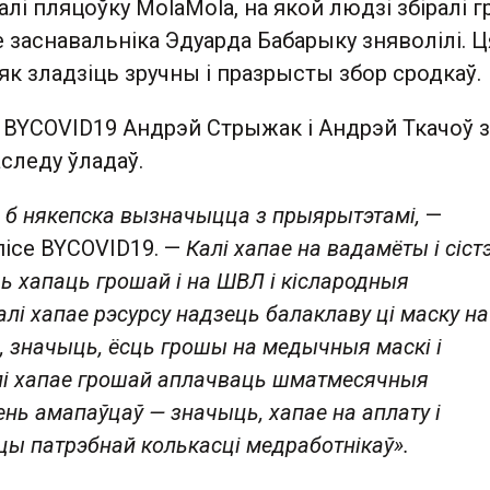
лі пляцоўку MolaMola, на якой людзі збіралі 
 заснавальніка Эдуарда Бабарыку зняволілі. 
 як зладзіць зручны і празрысты збор сродкаў.
 BYCOVID19 Андрэй Стрыжак і Андрэй Ткачоў з
аследу ўладаў.
 б някепска вызначыцца з прыярытэтамі,
—
пісе BYCOVID19. —
Калі хапае на вадамёты і с
іс
іць хапаць грошай і на ШВЛ і кіслародныя
лі хапае рэсурсу надзець балаклаву ці маску на
а, значыць, ёсць грошы на медычныя маскі і
лі хапае грошай аплачваць шматмесячныя
нь амапаўцаў — значыць, хапае на аплату і
ы патрэбнай колькасці медработнікаў».