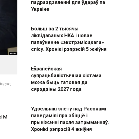
падраздзяленні для ўдараў па
Украіне
Больш за 2 тысячы
ліквідаваных НКА і новае
папаўненне «экстрэмісцкага»
спісу. Хронікі рэпрэсій 5 жніўня
Еўрапейская
супрацьбалістычная сістэма
можа быць гатовая да
бодзе,
сярэдзіны 2027 года
Удзельнікі злёту пад Расонамі
тым
паведамілі пра збіццё і
прыніжэнні пасля затрыманняў.
Хронікі рэпрэсій 4 жніўня