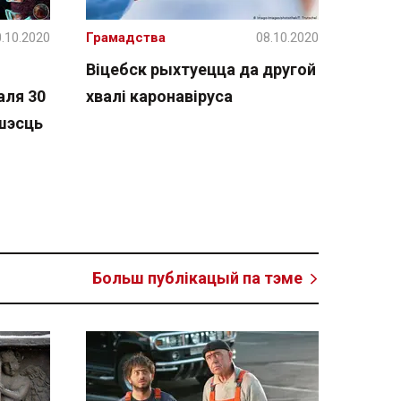
.10.2020
Грамадства
08.10.2020
Віцебск рыхтуецца да другой
аля 30
хвалі каронавіруса
 шэсць
Больш публікацый па тэме