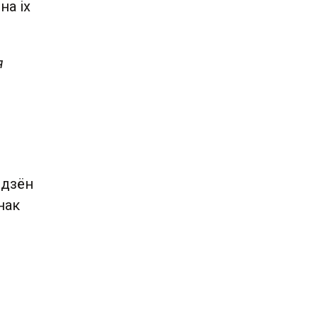
на іх
я
 дзён
нак