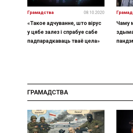
Грамадства
08.10.2020
Грамад
«Такое адчуванне, што вірус
Чаму 
у цябе залез і спрабуе сабе
здыма
падпарадкаваць тваё цела»
пандэ
ГРАМАДСТВА