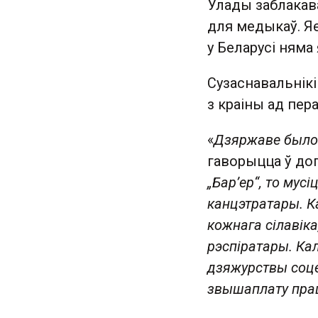
Улады заблакава
для медыкаў. Яе
у Беларусі няма
Сузаснавальнікі
з краіны ад пер
«
Дзяржаве было
гаворыцца ў до
„Барʼер“, то мус
канцэтратары. Ка
кожнага сілавік
рэспіратары. Ка
дзяжурствы соце
звышаплату прац