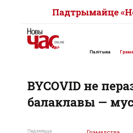
Падтрымайце «Но
Палітыка
Грам
BYCOVID не пера
балаклавы — мус
Грамадства