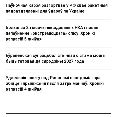
Паўночная Карэя разгортвае ў РФ свае ракетныя
падраздзяленні для ўдараў па Украіне
Больш за 2 тысячы ліквідаваных НКА і новае
папаўненне «экстрэмісцкага» спісу. Хронікі
рэпрэсій 5 жніўня
Еўрапейская супрацьбалістычная сістэма можа
быць гатовая да сярэдзіны 2027 года
Удзельнікі злёту пад Расонамі паведамілі пра
збіццё і прыніжэнні пасля затрыманняў. Хронікі
рэпрэсій 4 жніўня