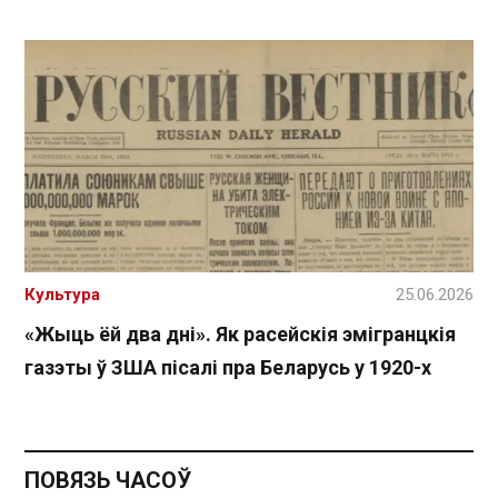
Культура
25.06.2026
«Жыць ёй два дні». Як расейскія эмігранцкія
газэты ў ЗША пісалі пра Беларусь у 1920-х
ПОВЯЗЬ ЧАСОЎ