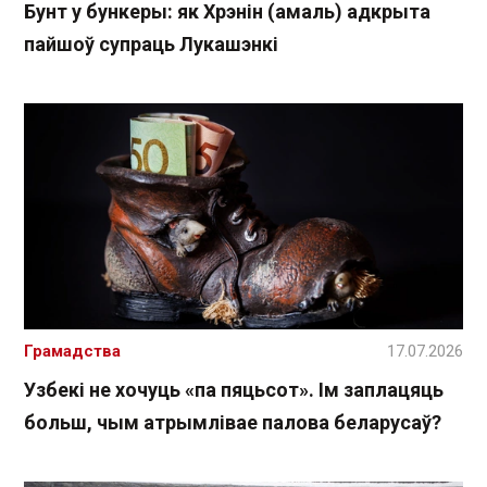
Бунт у бункеры: як Хрэнін (амаль) адкрыта
пайшоў супраць Лукашэнкі
Грамадства
17.07.2026
Узбекі не хочуць «па пяцьсот». Ім заплацяць
больш, чым атрымлівае палова беларусаў?