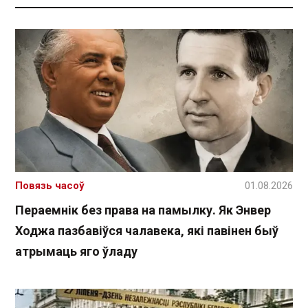
Повязь часоў
01.08.2026
Пераемнік без права на памылку. Як Энвер
Ходжа пазбавіўся чалавека, які павінен быў
атрымаць яго ўладу