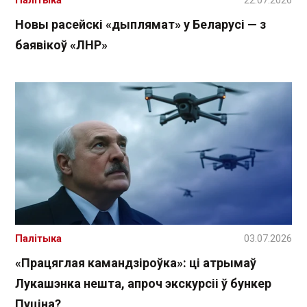
Палітыка
22.07.2026
Новы расейскі «дыплямат» у Беларусі — з
баявікоў «ЛНР»
Палітыка
03.07.2026
«Працяглая камандзіроўка»: ці атрымаў
Лукашэнка нешта, апроч экскурсіі ў бункер
Пуціна?