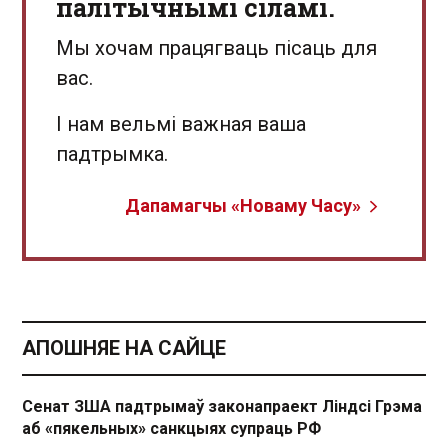
палітычнымі сіламі.
Мы хочам працягваць пісаць для
вас.
І нам вельмі важная ваша
падтрымка.
Дапамагчы «Новаму Часу»
АПОШНЯЕ НА САЙЦЕ
Сенат ЗША падтрымаў законапраект Ліндсі Грэма
аб «пякельных» санкцыях супраць РФ