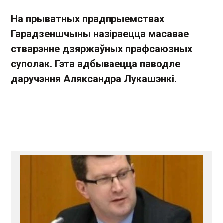
На прыватных прадпрыемствах
Гарадзеншчыны назіраецца масавае
стварэнне дзяржаўных прафсаюзных
суполак. Гэта адбываецца паводле
даручэння Аляксандра Лукашэнкі.