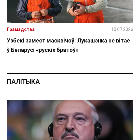
Грамадства
10.07.2026
Узбекі замест масквічоў: Лукашэнка не вітае
ў Беларусі «рускіх братоў»
ПАЛІТЫКА