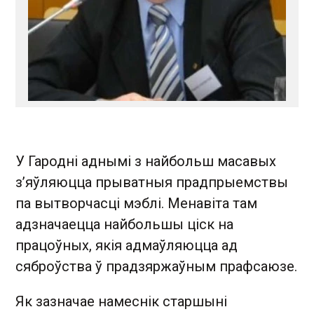
У Гародні аднымі з найбольш масавых
з’яўляюцца прыватныя прадпрыемствы
па вытворчасці мэблі. Менавіта там
адзначаецца найбольшы ціск на
працоўных, якія адмаўляюцца ад
сяброўства ў прадзяржаўным прафсаюзе.
Як зазначае намеснік старшыні