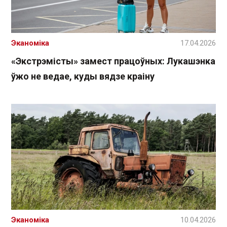
Эканоміка
17.04.2026
«Экстрэмісты» замест працоўных: Лукашэнка
ўжо не ведае, куды вядзе краіну
Эканоміка
10.04.2026