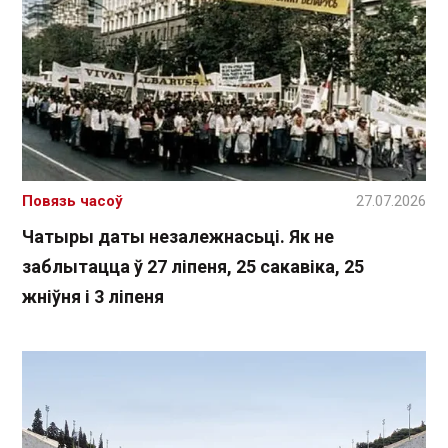
Повязь часоў
27.07.2026
Чатыры даты незалежнасьці. Як не
заблытацца ў 27 ліпеня, 25 сакавіка, 25
жніўня і 3 ліпеня