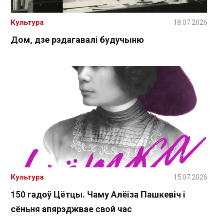
Культура
18.07.2026
Дом, дзе рэдагавалі будучыню
Культура
15.07.2026
150 гадоў Цётцы. Чаму Алёіза Пашкевіч і
сёньня апярэджвае свой час