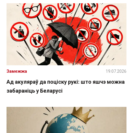
Замежжа
19.07.2026
Ад акуляраў да поціску рукі: што яшчэ можна
забараніць у Беларусі