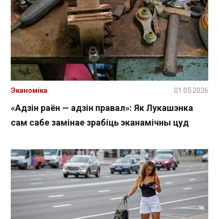
Эканоміка
01.05.2026
«Адзін раён — адзін правал»: Як Лукашэнка
сам сабе замінае зрабіць эканамічны цуд