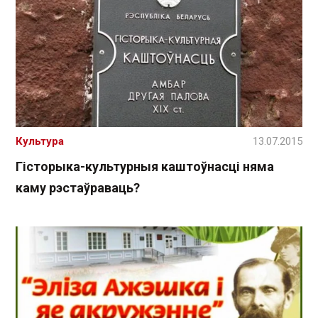
Культура
13.07.2015
Гісторыка-культурныя каштоўнасці няма
каму рэстаўраваць?