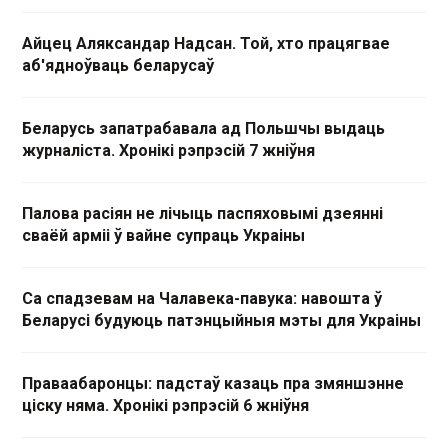
Айцец Аляксандар Надсан. Той, хто працягвае
аб'ядноўваць беларусаў
Беларусь запатрабавала ад Польшчы выдаць
журналіста. Хронікі рэпрэсій 7 жніўня
Палова расіян не лічыць паспяховымі дзеянні
сваёй арміі ў вайне супраць Украіны
Са спадзевам на Чалавека-павука: навошта ў
Беларусі будуюць патэнцыйныя мэты для Украіны
Праваабаронцы: падстаў казаць пра змяншэнне
ціску няма. Хронікі рэпрэсій 6 жніўня