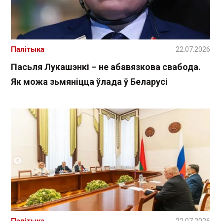
Палітыка
22.07.2026
Пасьля Лукашэнкі – не абавязкова свабода.
Як можа зьмяніцца ўлада ў Беларусі