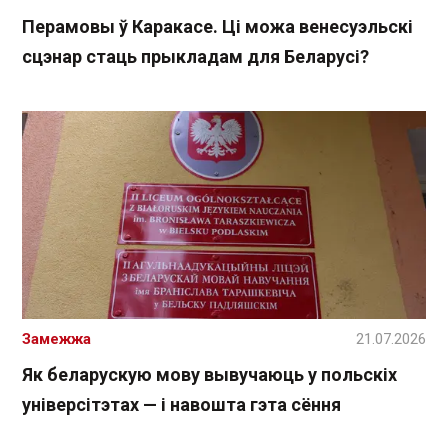
Перамовы ў Каракасе. Ці можа венесуэльскі
сцэнар стаць прыкладам для Беларусі?
Замежжа
21.07.2026
Як беларускую мову вывучаюць у польскіх
універсітэтах — і навошта гэта сёння