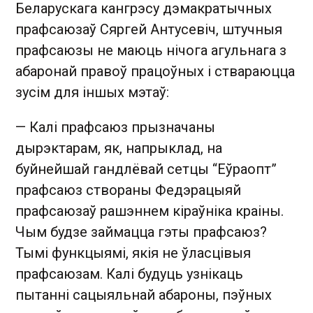
Беларускага кангрэсу дэмакратычных
прафсаюзаў Сяргей Антусевіч, штучныя
прафсаюзы не маюць нічога агульнага з
абаронай правоў працоўных і ствараюцца
зусім для іншых мэтаў:
— Калі прафсаюз прызначаны
дырэктарам, як, напрыклад, на
буйнейшай гандлёвай сетцы “Еўраопт”
прафсаюз створаны Федэрацыяй
прафсаюзаў рашэннем кіраўніка краіны.
Чым будзе займацца гэты прафсаюз?
Тымі функцыямі, якія не ўласцівыя
прафсаюзам. Калі будуць узнікаць
пытанні сацыяльнай абароны, пэўных