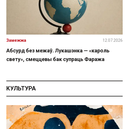
Замежжа
12.07.2026
Абсурд без межаў. Лукашэнка — «кароль
свету», смеццевы бак супраць Фаража
КУЛЬТУРА