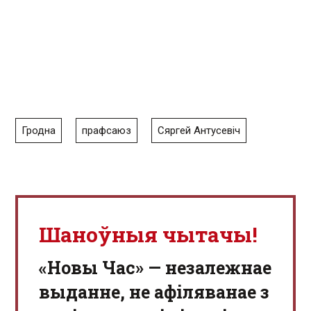
Гродна
прафсаюз
Сяргей Антусевіч
Шаноўныя чытачы!
«Новы Час» — незалежнае
выданне, не афіляванае з