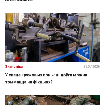
Эканоміка
31.07.2026
У свеце «ружовых поні»: ці доўга можна
трымацца на фікцыях?