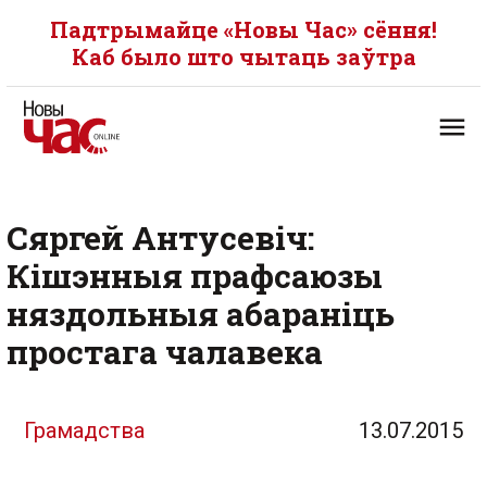
Падтрымайце «Новы Час» сёння!
Каб было што чытаць заўтра
Сяргей Антусевіч:
Кішэнныя прафсаюзы
няздольныя абараніць
простага чалавека
Грамадства
13.07.2015