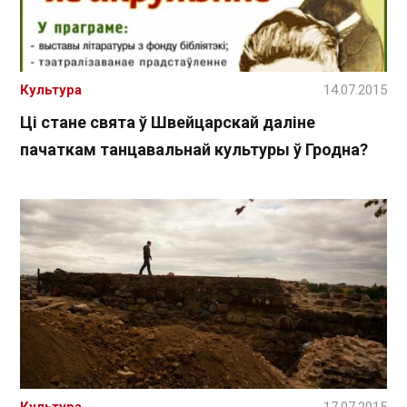
Культура
14.07.2015
Ці стане свята ў Швейцарскай даліне
пачаткам танцавальнай культуры ў Гродна?
Культура
17.07.2015