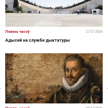
Повязь часоў
27.07.2026
Адысей на службе дыктатуры
Спасылка без VPN