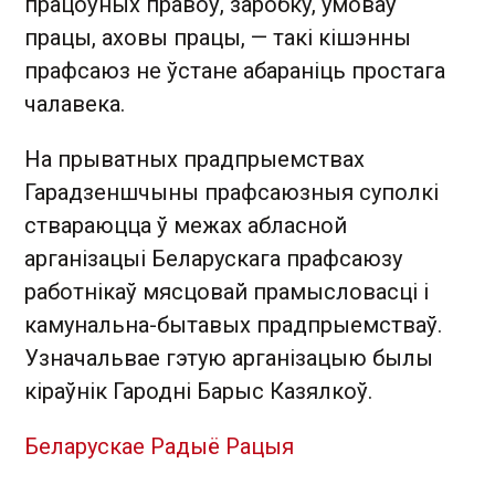
працоўных правоў, заробку, умоваў
працы, аховы працы, — такі кішэнны
прафсаюз не ўстане абараніць простага
чалавека.
На прыватных прадпрыемствах
Гарадзеншчыны прафсаюзныя суполкі
ствараюцца ў межах абласной
арганізацыі Беларускага прафсаюзу
работнікаў мясцовай прамысловасці і
камунальна-бытавых прадпрыемстваў.
Узначальвае гэтую арганізацыю былы
кіраўнік Гародні Барыс Казялкоў.
Беларускае Радыё Рацыя