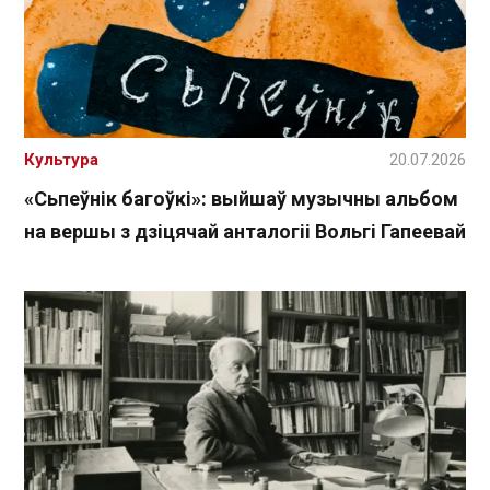
Культура
20.07.2026
«Сьпеўнік багоўкі»: выйшаў музычны альбом
на вершы з дзіцячай анталогіі Вольгі Гапеевай