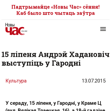
Падтрымайце «Новы Час» сёння!
Каб было што чытаць заўтра
15 ліпеня Андрэй Хадановіч
выступіць у Гародні
Культура
13.07.2015
У сераду, 15 ліпеня, у Гародні, у Краме Ц
(вул. Вялікая Траецкая, 16), а 18-й гадзіне