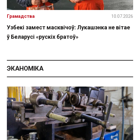
Грамадства
10.07.2026
Узбекі замест масквічоў: Лукашэнка не вітае
ў Беларусі «рускіх братоў»
ЭКАНОМІКА