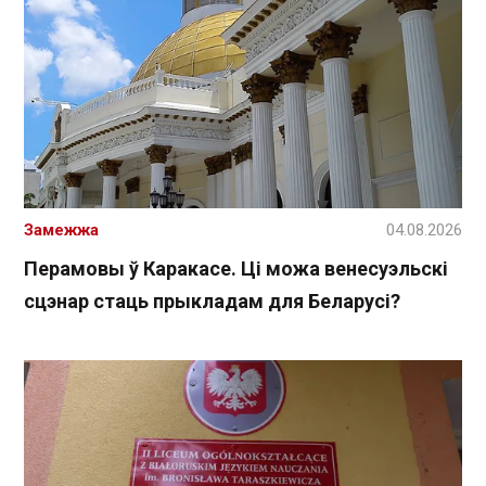
Замежжа
04.08.2026
Перамовы ў Каракасе. Ці можа венесуэльскі
сцэнар стаць прыкладам для Беларусі?