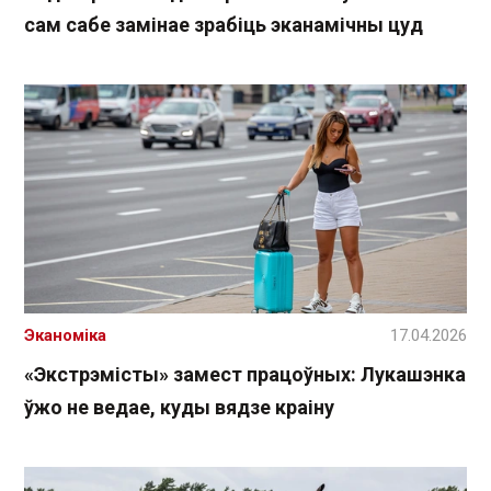
сам сабе замінае зрабіць эканамічны цуд
Эканоміка
17.04.2026
«Экстрэмісты» замест працоўных: Лукашэнка
ўжо не ведае, куды вядзе краіну