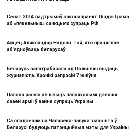
Сенат ЗША падтрымаў законапраект Ліндсі Грэма
аб «пякельных» санкцыях супраць РФ
Айцец Аляксандар Надсан. Той, хто працягвае
аб'ядноўваць беларусаў
Беларусь запатрабавала ад Польшчы выдаць
журналіста. Хронікі рэпрэсій 7 жніўня
Палова расіян не лічыць паспяховымі дзеянні
сваёй арміі ў вайне супраць Украіны
Са спадзевам на Чалавека-павука: навошта ў
Беларусі будуюць патэнцыйныя мэты для Украіны