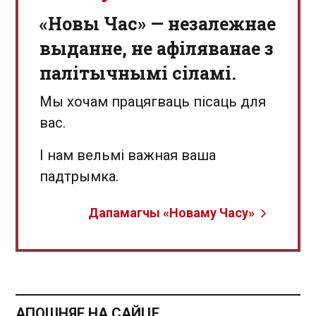
«Новы Час» — незалежнае
выданне, не афіляванае з
палітычнымі сіламі.
Мы хочам працягваць пісаць для
вас.
І нам вельмі важная ваша
падтрымка.
Дапамагчы «Новаму Часу»
АПОШНЯЕ НА САЙЦЕ