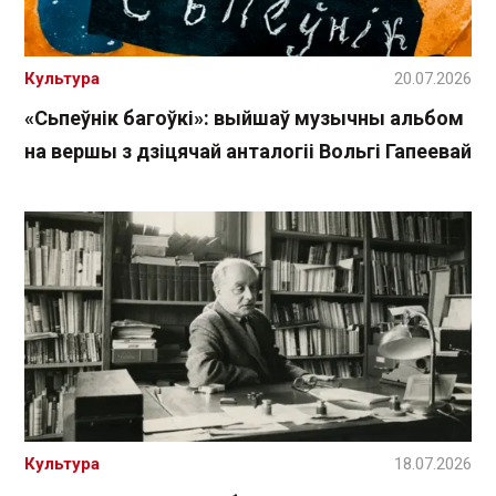
Культура
20.07.2026
«Сьпеўнік багоўкі»: выйшаў музычны альбом
на вершы з дзіцячай анталогіі Вольгі Гапеевай
Культура
18.07.2026