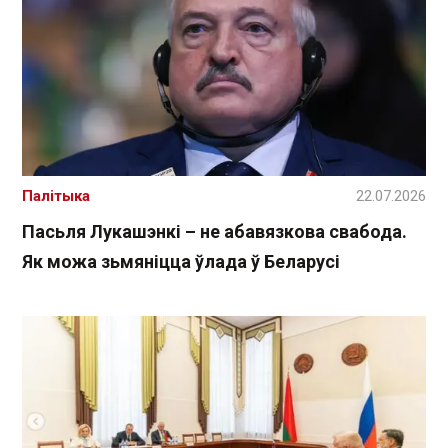
Палітыка
22.07.2026
Пасьля Лукашэнкі – не абавязкова свабода.
Як можа зьмяніцца ўлада ў Беларусі