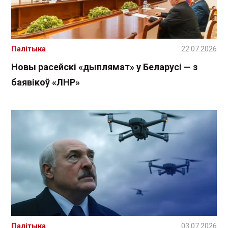
Палітыка
22.07.2026
Новы расейскі «дыплямат» у Беларусі — з
баявікоў «ЛНР»
Палітыка
03.07.2026