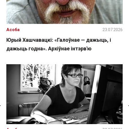
Асоба
23.07.2026
Юрый Хашчавацкі: «Галоўнае — дажыць, і
дажыць годна». Архіўнае інтэрв'ю
Спасылка без VPN