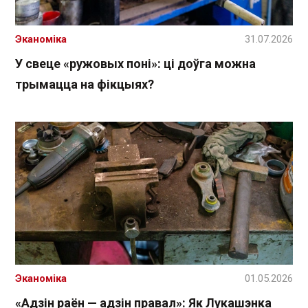
Эканоміка
31.07.2026
У свеце «ружовых поні»: ці доўга можна
трымацца на фікцыях?
Эканоміка
01.05.2026
«Адзін раён — адзін правал»: Як Лукашэнка