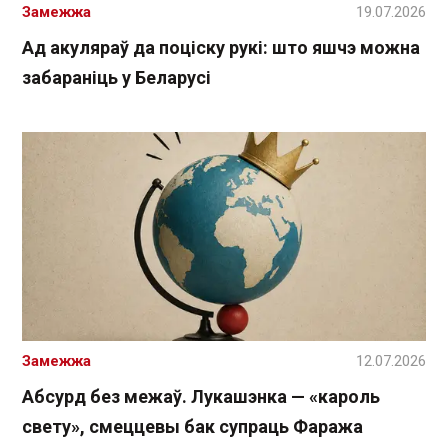
Замежжа
19.07.2026
Ад акуляраў да поціску рукі: што яшчэ можна
забараніць у Беларусі
Замежжа
12.07.2026
Абсурд без межаў. Лукашэнка — «кароль
свету», смеццевы бак супраць Фаража