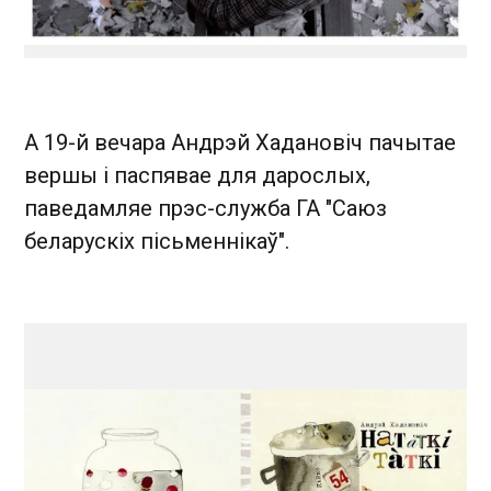
А 19-й вечара Андрэй Хадановіч пачытае
вершы і паспявае для дарослых,
паведамляе прэс-служба ГА "Саюз
беларускіх пісьменнікаў".