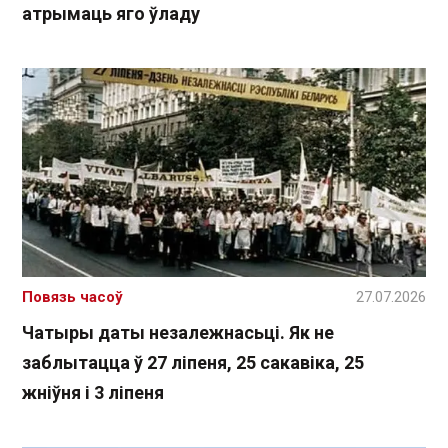
атрымаць яго ўладу
Повязь часоў
27.07.2026
Чатыры даты незалежнасьці. Як не
заблытацца ў 27 ліпеня, 25 сакавіка, 25
жніўня і 3 ліпеня