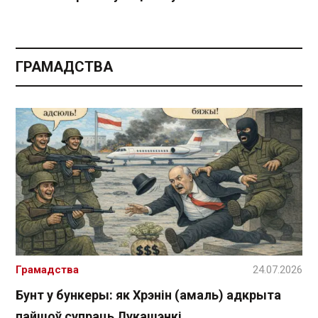
ГРАМАДСТВА
Грамадства
24.07.2026
Бунт у бункеры: як Хрэнін (амаль) адкрыта
пайшоў супраць Лукашэнкі