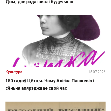
Дом, дзе рэдагавалі будучыню
Культура
15.07.2026
150 гадоў Цётцы. Чаму Алёіза Пашкевіч і
сёньня апярэджвае свой час