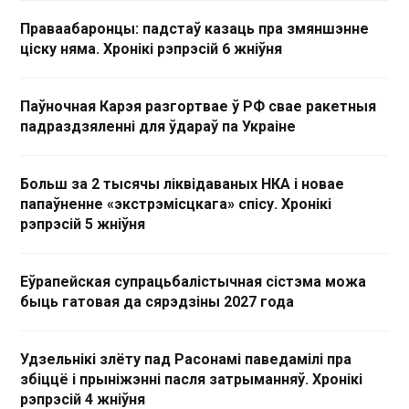
Праваабаронцы: падстаў казаць пра змяншэнне
ціску няма. Хронікі рэпрэсій 6 жніўня
Паўночная Карэя разгортвае ў РФ свае ракетныя
падраздзяленні для ўдараў па Украіне
Больш за 2 тысячы ліквідаваных НКА і новае
папаўненне «экстрэмісцкага» спісу. Хронікі
рэпрэсій 5 жніўня
Еўрапейская супрацьбалістычная сістэма можа
быць гатовая да сярэдзіны 2027 года
Удзельнікі злёту пад Расонамі паведамілі пра
збіццё і прыніжэнні пасля затрыманняў. Хронікі
рэпрэсій 4 жніўня