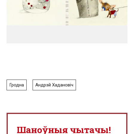
Гродна
Андрэй Хадановіч
Шаноўныя чытачы!