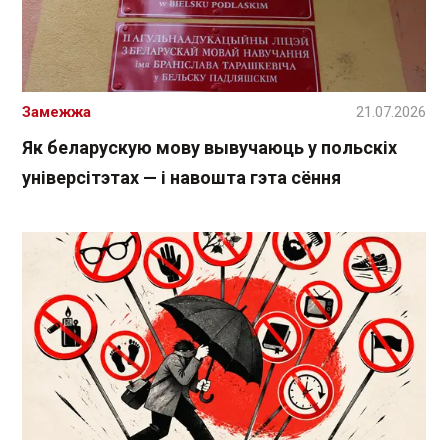
Замежжа
21.07.2026
Як беларускую мову вывучаюць у польскіх
універсітэтах — і навошта гэта сёння