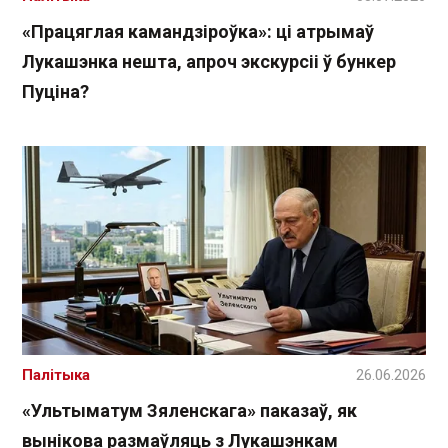
«Працяглая камандзіроўка»: ці атрымаў
Лукашэнка нешта, апроч экскурсіі ў бункер
Пуціна?
Палітыка
26.06.2026
«Ультыматум Зяленскага» паказаў, як
вынікова размаўляць з Лукашэнкам