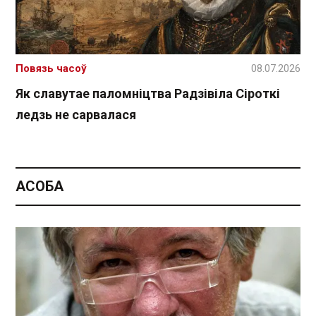
Повязь часоў
08.07.2026
Як славутае паломніцтва Радзівіла Сіроткі
ледзь не сарвалася
АСОБА