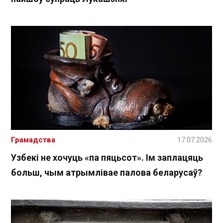
Грамадства
17.07.2026
Узбекі не хочуць «па пяцьсот». Ім заплацяць
больш, чым атрымлівае палова беларусаў?