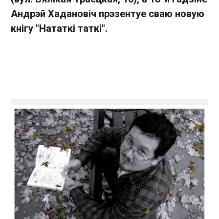
Андрэй Хадановіч прэзентуе сваю новую
кнігу "Нататкі таткі".