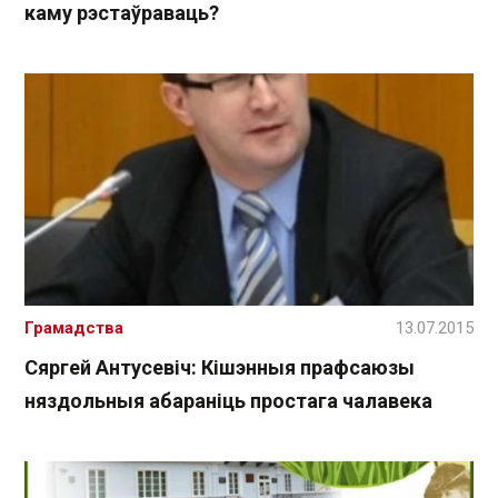
каму рэстаўраваць?
Грамадства
13.07.2015
Сяргей Антусевіч: Кішэнныя прафсаюзы
няздольныя абараніць простага чалавека