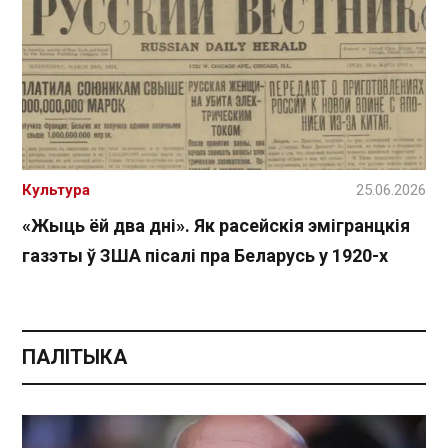
Культура
25.06.2026
«Жыць ёй два дні». Як расейскія эмігранцкія
газэты ў ЗША пісалі пра Беларусь у 1920-х
ПАЛІТЫКА