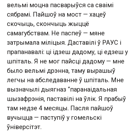
вельмі моцна пасварыўся са сваімі
сябрамі. Пайшоў на мост — хацеў
скочыць, скончыць жыццё
самагубствам. Не паспеў — мяне
затрымала міліцыя. Даставілі ў РАУС і
прапанавалі: ці ідзеш дадому, ці едзеш у
шпіталь. Я не мог пайсці дадому — мне
было вельмі дрэнна, таму вырашыў
легчы на абследаванне ў шпіталь. Мне
вызначылі дыягназ “паранаідальная
шызафрэнія, паставілі на ўлік. Я прабыў
там недзе 4 месяцы. Пасля пайшоў
вучыцца — паступіў у гомельскі
ўніверсітэт.