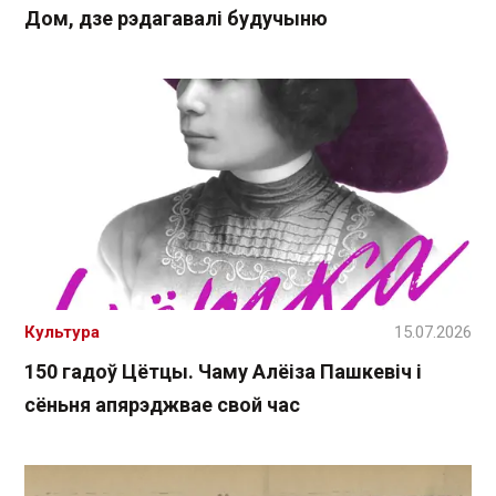
Дом, дзе рэдагавалі будучыню
Культура
15.07.2026
150 гадоў Цётцы. Чаму Алёіза Пашкевіч і
сёньня апярэджвае свой час