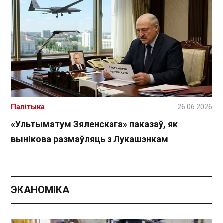
Палітыка
26.06.2026
«Ультыматум Зяленскага» паказаў, як
вынікова размаўляць з Лукашэнкам
ЭКАНОМІКА