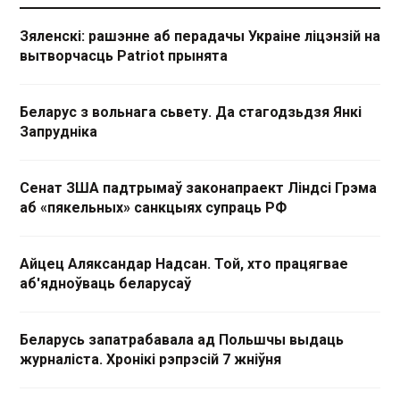
Зяленскі: рашэнне аб перадачы Украіне ліцэнзій на
вытворчасць Patriot прынята
Беларус з вольнага сьвету. Да стагодзьдзя Янкі
Запрудніка
Сенат ЗША падтрымаў законапраект Ліндсі Грэма
аб «пякельных» санкцыях супраць РФ
Айцец Аляксандар Надсан. Той, хто працягвае
аб'ядноўваць беларусаў
Беларусь запатрабавала ад Польшчы выдаць
журналіста. Хронікі рэпрэсій 7 жніўня