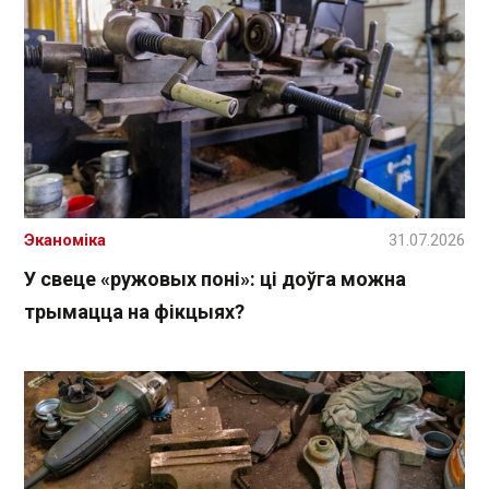
Эканоміка
31.07.2026
У свеце «ружовых поні»: ці доўга можна
трымацца на фікцыях?