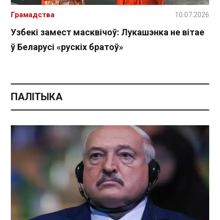
Грамадства
10.07.2026
Узбекі замест масквічоў: Лукашэнка не вітае
ў Беларусі «рускіх братоў»
ПАЛІТЫКА