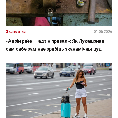
Эканоміка
01.05.2026
«Адзін раён — адзін правал»: Як Лукашэнка
сам сабе замінае зрабіць эканамічны цуд