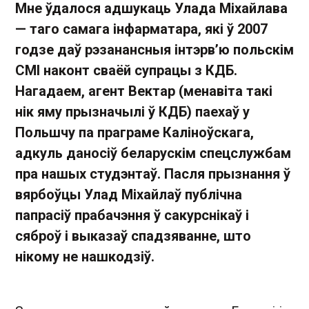
Мне ўдалося адшукаць Улада Міхайлава
— таго самага інфарматара, які ў 2007
годзе даў рэзанансныя інтэрв’ю польскім
СМІ наконт сваёй супрацы з КДБ.
Нагадаем, агент Вектар (менавіта такі
нік яму прызначылі ў КДБ) паехаў у
Польшчу па праграме Каліноўскага,
адкуль даносіў беларускім спецслужбам
пра нашых студэнтаў. Пасля прызнання ў
вярбоўцы Улад Міхайлаў публічна
папрасіў прабачэння ў сакурснікаў і
сяброў і выказаў спадзяванне, што
нікому не нашкодзіў.