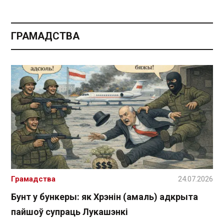
ГРАМАДСТВА
Грамадства
24.07.2026
Бунт у бункеры: як Хрэнін (амаль) адкрыта
пайшоў супраць Лукашэнкі