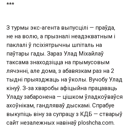
***
З турмы экс-агента выпусцілі — праўда,
не на волю, а прызналі неадэкватным і
паклалі ў псіхіятрычны шпіталь на
паўтары гады. Зараз Улад Міхайлаў
таксама знаходзіцца на прымусовым
лячэнні, але дома, з абавязкам раз на 2
тыдні прыязджаць на ўколы. Вучобу Улад
кінуў. З-за хваробы афіцыйна працаваць
Уладу забаронена — цішком ўладкоўваўся
ахоўнікам, гандляваў дыскамі. Спрабуе
выкупіць віну за супрацу з КДБ — стварыў
сайт незалежных навінаў ploshсha.com.