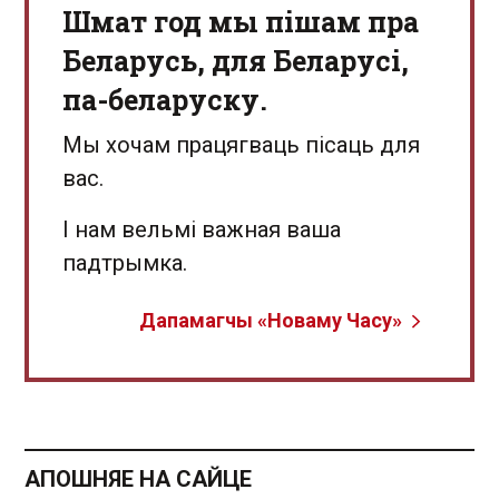
Шмат год мы пішам пра
Беларусь, для Беларусі,
па-беларуску.
Мы хочам працягваць пісаць для
вас.
І нам вельмі важная ваша
падтрымка.
Дапамагчы «Новаму Часу»
АПОШНЯЕ НА САЙЦЕ