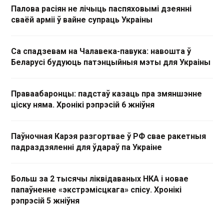
Палова расіян не лічыць паспяховымі дзеянні
сваёй арміі ў вайне супраць Украіны
Са спадзевам на Чалавека-павука: навошта ў
Беларусі будуюць патэнцыйныя мэты для Украіны
Праваабаронцы: падстаў казаць пра змяншэнне
ціску няма. Хронікі рэпрэсій 6 жніўня
Паўночная Карэя разгортвае ў РФ свае ракетныя
падраздзяленні для ўдараў па Украіне
Больш за 2 тысячы ліквідаваных НКА і новае
папаўненне «экстрэмісцкага» спісу. Хронікі
рэпрэсій 5 жніўня