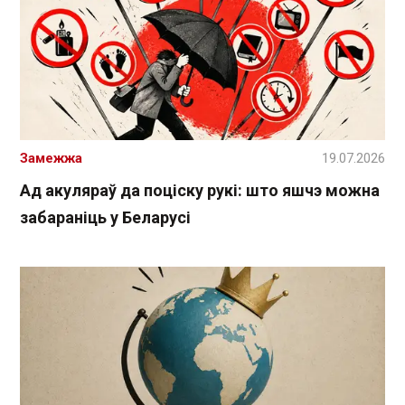
Замежжа
19.07.2026
Ад акуляраў да поціску рукі: што яшчэ можна
забараніць у Беларусі