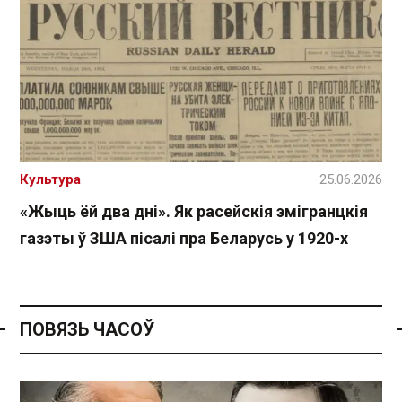
Культура
25.06.2026
«Жыць ёй два дні». Як расейскія эмігранцкія
газэты ў ЗША пісалі пра Беларусь у 1920-х
ПОВЯЗЬ ЧАСОЎ
Спасылка без VPN