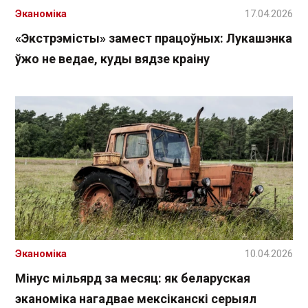
Эканоміка
17.04.2026
«Экстрэмісты» замест працоўных: Лукашэнка
ўжо не ведае, куды вядзе краіну
Эканоміка
10.04.2026
Мінус мільярд за месяц: як беларуская
эканоміка нагадвае мексіканскі серыял