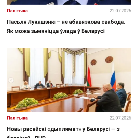
Палітыка
22.07.2026
Пасьля Лукашэнкі – не абавязкова свабода.
Як можа зьмяніцца ўлада ў Беларусі
Палітыка
22.07.2026
Новы расейскі «дыплямат» у Беларусі — з