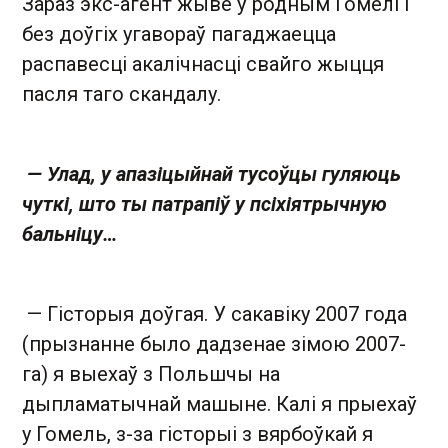
Зараз экс-агент жыве ў родным Гомелі і
без доўгіх угавораў пагаджаецца
распавесці акалічнасці свайго жыцця
пасля таго скандалу.
— Улад, у апазіцыйнай тусоўцы гуляюць
чуткі, што ты патрапіў у псіхіятрычную
бальніцу…
— Гісторыя доўгая. У сакавіку 2007 года
(прызнанне было дадзенае зімою 2007-
га) я выехаў з Польшчы на
дыпламатычнай машыне. Калі я прыехаў
у Гомель, з-за гісторыі з вярбоўкай я