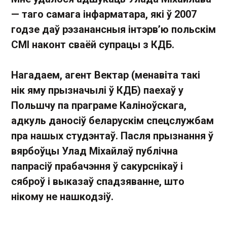
— таго самага інфарматара, які ў 2007
годзе даў рэзанансныя інтэрв’ю польскім
СМІ наконт сваёй супрацы з КДБ.
Нагадаем, агент Вектар (менавіта такі
нік яму прызначылі ў КДБ) паехаў у
Польшчу па праграме Каліноўскага,
адкуль даносіў беларускім спецслужбам
пра нашых студэнтаў. Пасля прызнання ў
вярбоўцы Улад Міхайлаў публічна
папрасіў прабачэння ў сакурснікаў і
сяброў і выказаў спадзяванне, што
нікому не нашкодзіў.