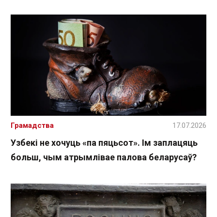
Грамадства
17.07.2026
Узбекі не хочуць «па пяцьсот». Ім заплацяць
больш, чым атрымлівае палова беларусаў?