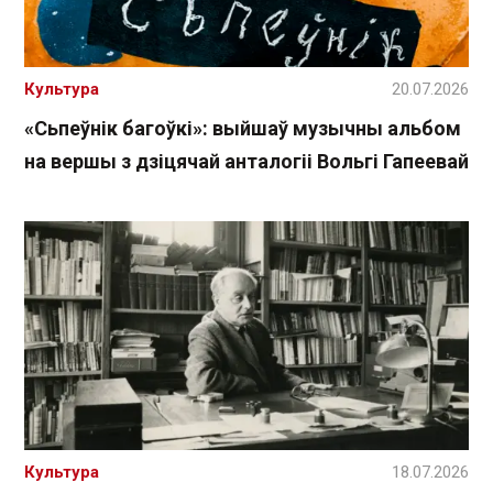
Культура
20.07.2026
«Сьпеўнік багоўкі»: выйшаў музычны альбом
на вершы з дзіцячай анталогіі Вольгі Гапеевай
Культура
18.07.2026