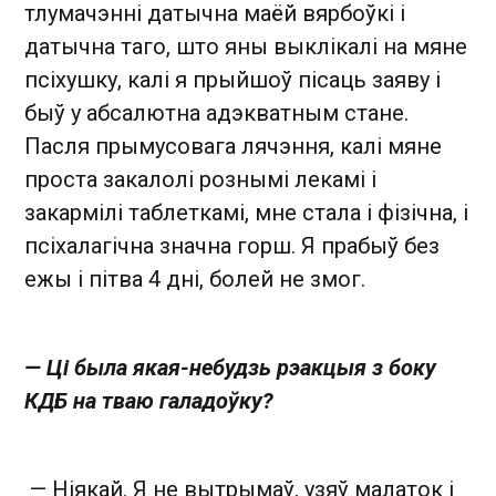
тлумачэнні датычна маёй вярбоўкі і
датычна таго, што яны выклікалі на мяне
псіхушку, калі я прыйшоў пісаць заяву і
быў у абсалютна адэкватным стане.
Пасля прымусовага лячэння, калі мяне
проста закалолі рознымі лекамі і
закармілі таблеткамі, мне стала і фізічна, і
псіхалагічна значна горш. Я прабыў без
ежы і пітва 4 дні, болей не змог.
— Ці была якая-небудзь рэакцыя з боку
КДБ на тваю галадоўку?
— Ніякай. Я не вытрымаў, узяў малаток і