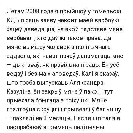
Летам 2008 года я прыйшоў у гомельскі
КДБ пісаць заяву наконт маёй вярбоўкі —
хацеў даведацца, на якой падставе мяне
вербавалі, хто даў ім такое права. Да
мяне выйшаў чалавек з палітычнага
аддзела, які нават пачаў дапамагаць мне
— дыктаваў, як правільна пісаць. Ён усё
ведаў і без маіх аповедаў. Калі я сказаў,
што трэба выпускаць Аляксандра
Казуліна, ён закрыў мяне ў пакоі, і тут
прыехала брыгада з псіхушкі. Мяне
гвалтоўна скруцілі і прывезлі ў бальніцу
— паклалі на 3 месяцы. Пасля шпіталя я
паспрабаваў атрымаць палітычны