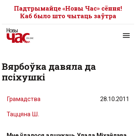
Падтрымайце «Новы Час» сёння!
Каб было што чытаць заўтра
Вярбоўка давяла да
псіхушкі
Грамадства
28.10.2011
Таццяна Ш.
Мне ўдалося адшукаць Улада Міхайлава