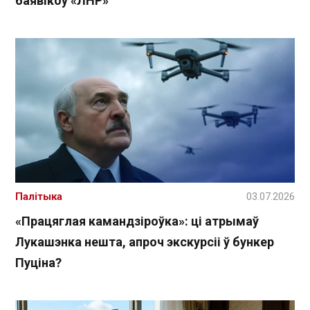
баявікоў «ЛНР»
Палітыка
03.07.2026
«Працяглая камандзіроўка»: ці атрымаў
Лукашэнка нешта, апроч экскурсіі ў бункер
Пуціна?