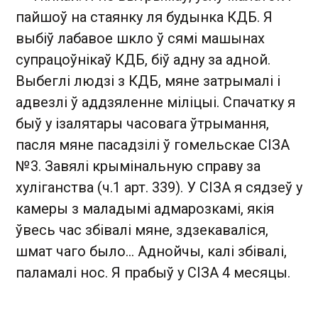
пайшоў на стаянку ля будынка КДБ. Я
выбіў лабавое шкло ў сямі машынах
супрацоўнікаў КДБ, біў адну за адной.
Выбеглі людзі з КДБ, мяне затрымалі і
адвезлі ў аддзяленне міліцыі. Спачатку я
быў у ізалятары часовага ўтрымання,
пасля мяне пасадзілі ў гомельскае СІЗА
№3. Завялі крымінальную справу за
хуліганства (ч.1 арт. 339). У СІЗА я сядзеў у
камеры з маладымі адмарозкамі, якія
ўвесь час збівалі мяне, здзекаваліся,
шмат чаго было… Аднойчы, калі збівалі,
паламалі нос. Я прабыў у СІЗА 4 месяцы.