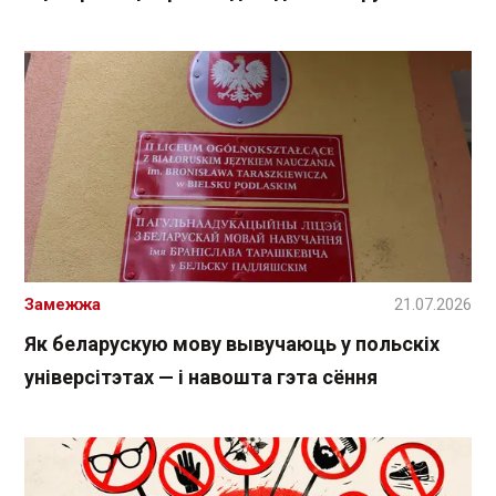
Замежжа
21.07.2026
Як беларускую мову вывучаюць у польскіх
універсітэтах — і навошта гэта сёння