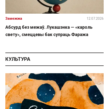
Замежжа
12.07.2026
Абсурд без межаў. Лукашэнка — «кароль
свету», смеццевы бак супраць Фаража
КУЛЬТУРА