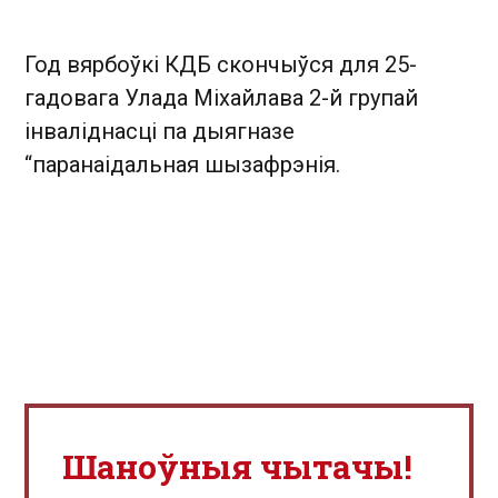
Год вярбоўкі КДБ скончыўся для 25-
гадовага Улада Міхайлава 2-й групай
інваліднасці па дыягназе
“паранаідальная шызафрэнія.
Шаноўныя чытачы!