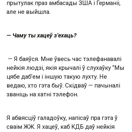
прытулак праз амбасады ЗША і Германіі,
але не выйшла.
— Чаму ты хацеў з’ехаць?
— Я баяўся. Мне ўвесь час тэлефанавалі
нейкія людзі, якія крычалі ў слухаўку “Мы
цябе даб’ем і іншую такую лухту. Не
ведаю, хто гэта быў. Скідваў — пачыналі
званіць на хатні тэлефон.
Я абвясціў галадоўку, напісаў пра гэта ў
сваім ЖЖ. Я хацеў, каб КДБ даў нейкія