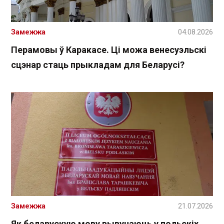
Замежжа
04.08.2026
Перамовы ў Каракасе. Ці можа венесуэльскі
сцэнар стаць прыкладам для Беларусі?
Замежжа
21.07.2026
Як беларускую мову вывучаюць у польскіх