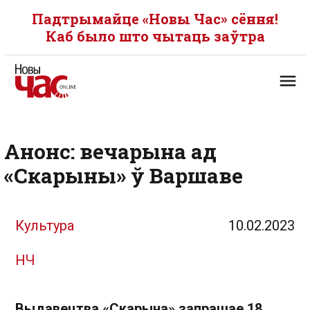
Падтрымайце «Новы Час» сёння!
Каб было што чытаць заўтра
Анонс: вечарына ад
«Скарыны» ў Варшаве
Культура
10.02.2023
НЧ
Выдавецтва «Скарына» запрашае 18