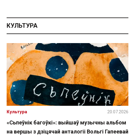
КУЛЬТУРА
Культура
20.07.2026
«Сьпеўнік багоўкі»: выйшаў музычны альбом
на вершы з дзіцячай анталогіі Вольгі Гапеевай