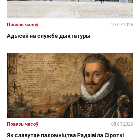
Повязь часоў
27.07.2026
Адысей на службе дыктатуры
Повязь часоў
08.07.2026
Як славутае паломніцтва Радзівіла Сіроткі