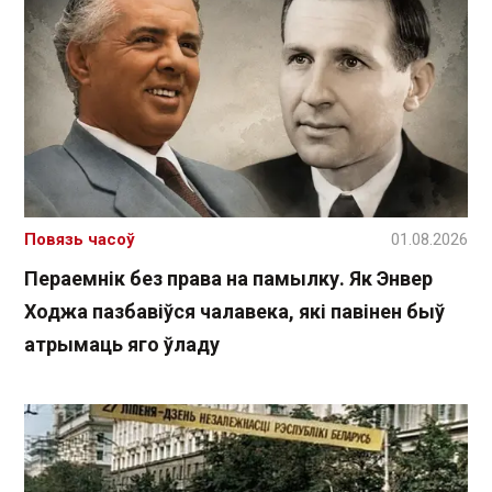
Повязь часоў
01.08.2026
Пераемнік без права на памылку. Як Энвер
Ходжа пазбавіўся чалавека, які павінен быў
атрымаць яго ўладу