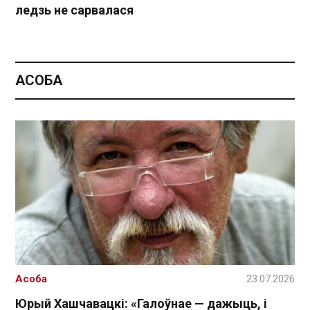
ледзь не сарвалася
АСОБА
Асоба
23.07.2026
Юрый Хашчавацкі: «Галоўнае — дажыць, і