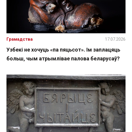
Грамадства
17.07.2026
Узбекі не хочуць «па пяцьсот». Ім заплацяць
больш, чым атрымлівае палова беларусаў?