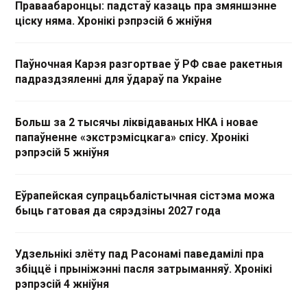
Праваабаронцы: падстаў казаць пра змяншэнне
ціску няма. Хронікі рэпрэсій 6 жніўня
Паўночная Карэя разгортвае ў РФ свае ракетныя
падраздзяленні для ўдараў па Украіне
Больш за 2 тысячы ліквідаваных НКА і новае
папаўненне «экстрэмісцкага» спісу. Хронікі
рэпрэсій 5 жніўня
Еўрапейская супрацьбалістычная сістэма можа
быць гатовая да сярэдзіны 2027 года
Удзельнікі злёту пад Расонамі паведамілі пра
збіццё і прыніжэнні пасля затрыманняў. Хронікі
рэпрэсій 4 жніўня