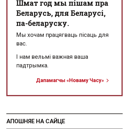
Шмат год мы пішам пра
Беларусь, для Беларусі,
па-беларуску.
Мы хочам працягваць пісаць для
вас.
І нам вельмі важная ваша
падтрымка.
Дапамагчы «Новаму Часу»
АПОШНЯЕ НА САЙЦЕ