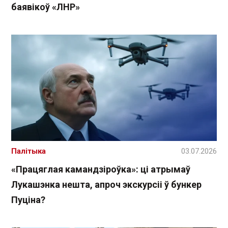
баявікоў «ЛНР»
Палітыка
03.07.2026
«Працяглая камандзіроўка»: ці атрымаў
Лукашэнка нешта, апроч экскурсіі ў бункер
Пуціна?