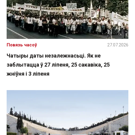
Повязь часоў
27.07.2026
Чатыры даты незалежнасьці. Як не
заблытацца ў 27 ліпеня, 25 сакавіка, 25
жніўня і 3 ліпеня