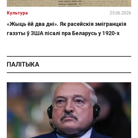
Культура
25.06.2026
«Жыць ёй два дні». Як расейскія эмігранцкія
газэты ў ЗША пісалі пра Беларусь у 1920-х
ПАЛІТЫКА