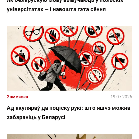
універсітэтах — і навошта гэта сёння
Замежжа
19.07.2026
Ад акуляраў да поціску рукі: што яшчэ можна
забараніць у Беларусі