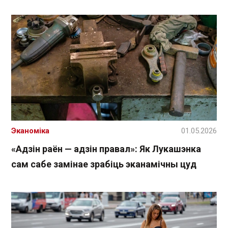
Эканоміка
01.05.2026
«Адзін раён — адзін правал»: Як Лукашэнка
сам сабе замінае зрабіць эканамічны цуд