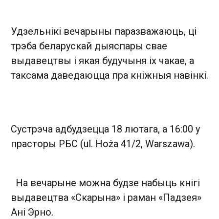
Удзельнікі вечарыны паразважаюць, ці
трэба беларускай дыяспары свае
выдавецтвы і якая будучыня іх чакае, а
таксама даведаюцца пра кніжныя навінкі.
Сустрэча адбудзецца 18 лютага, а 16:00 у
прасторы РБС (ul. Hoża 41/2, Warszawa).
На вечарыне можна будзе набыць кнігі
выдавецтва «Скарына» і раман «Падзея»
Ані Эрно.