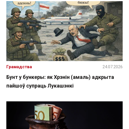
Грамадства
24.07.2026
Бунт у бункеры: як Хрэнін (амаль) адкрыта
пайшоў супраць Лукашэнкі