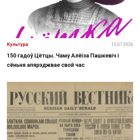
Культура
15.07.2026
150 гадоў Цётцы. Чаму Алёіза Пашкевіч і
сёньня апярэджвае свой час