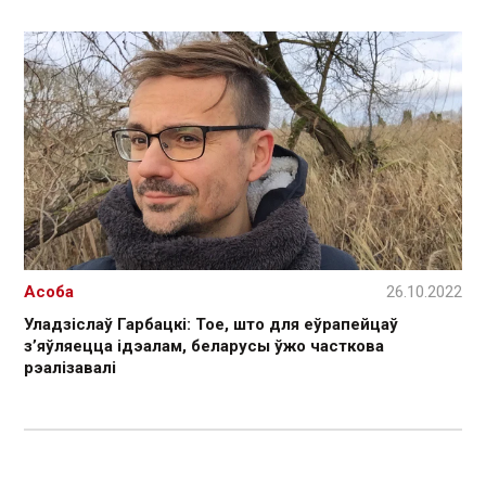
Асоба
26.10.2022
Уладзіслаў Гарбацкі: Тое, што для еўрапейцаў
з’яўляецца ідэалам, беларусы ўжо часткова
рэалізавалі