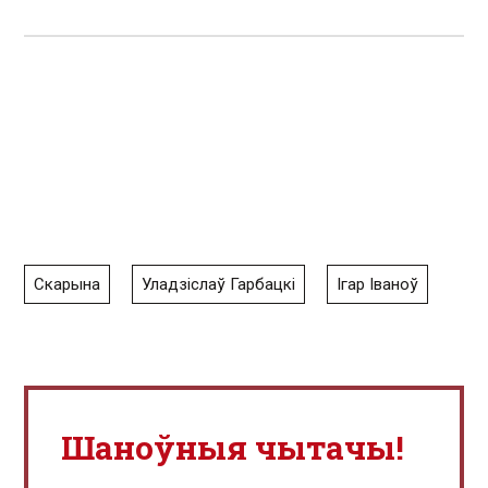
Скарына
Уладзіслаў Гарбацкі
Ігар Іваноў
Шаноўныя чытачы!