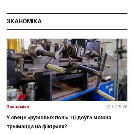
ЭКАНОМІКА
Эканоміка
31.07.2026
У свеце «ружовых поні»: ці доўга можна
трымацца на фікцыях?