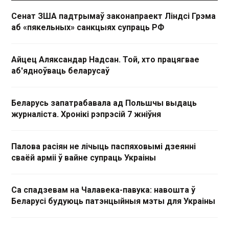
Сенат ЗША падтрымаў законапраект Ліндсі Грэма
аб «пякельных» санкцыях супраць РФ
Айцец Аляксандар Надсан. Той, хто працягвае
аб'ядноўваць беларусаў
Беларусь запатрабавала ад Польшчы выдаць
журналіста. Хронікі рэпрэсій 7 жніўня
Палова расіян не лічыць паспяховымі дзеянні
сваёй арміі ў вайне супраць Украіны
Са спадзевам на Чалавека-павука: навошта ў
Беларусі будуюць патэнцыйныя мэты для Украіны