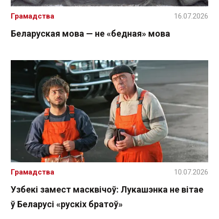
Грамадства
16.07.2026
Беларуская мова — не «бедная» мова
Грамадства
10.07.2026
Узбекі замест масквічоў: Лукашэнка не вітае
ў Беларусі «рускіх братоў»