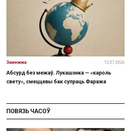
Замежжа
12.07.2026
Абсурд без межаў. Лукашэнка — «кароль
свету», смеццевы бак супраць Фаража
ПОВЯЗЬ ЧАСОЎ