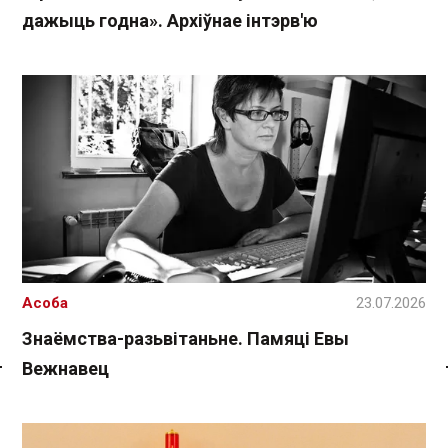
дажыць годна». Архіўнае інтэрв'ю
Асоба
23.07.2026
Знаёмства-разьвітаньне. Памяці Евы
Вежнавец
Спасылка без VPN