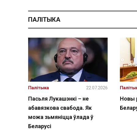
ПАЛІТЫКА
Палітыка
22.07.2026
Паліты
Пасьля Лукашэнкі – не
Новы 
абавязкова свабода. Як
Белару
можа зьмяніцца ўлада ў
Беларусі