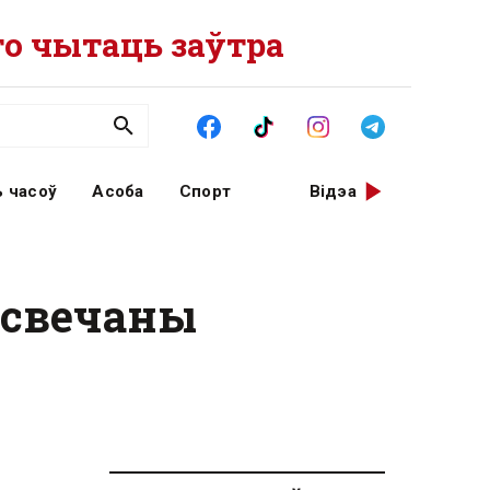
о чытаць заўтра
 часоў
Асоба
Спорт
Відэа
ысвечаны