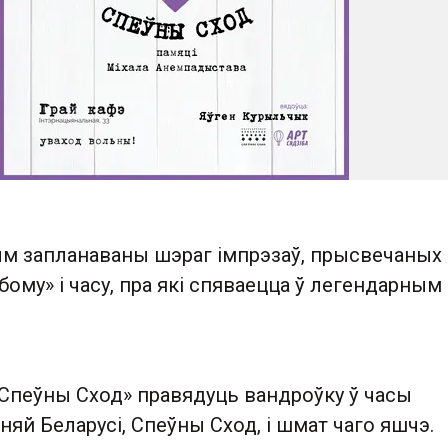
ым запланаваны шэраг імпрэзаў, прысвечаных
ому» і часу, пра які спяваецца ў легендарным
 «Спеўны Сход» правядуць вандроўку ў часы
няй Беларусі, Спеўны Сход, і шмат чаго яшчэ.