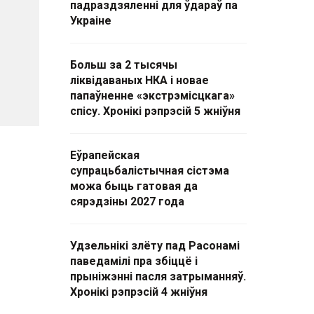
падраздзяленні для ўдараў па
Украіне
Больш за 2 тысячы
ліквідаваных НКА і новае
папаўненне «экстрэмісцкага»
спісу. Хронікі рэпрэсій 5 жніўня
Еўрапейская
супрацьбалістычная сістэма
можа быць гатовая да
сярэдзіны 2027 года
Удзельнікі злёту пад Расонамі
паведамілі пра збіццё і
прыніжэнні пасля затрыманняў.
Хронікі рэпрэсій 4 жніўня