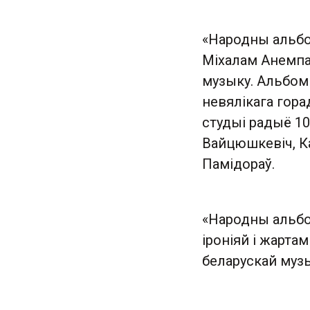
«Народны альбом
Міхалам Анемпа
музыку. Альбом
невялікага горад
студыі радыё 10
Вайцюшкевіч, Ка
Памідораў.
«Народны альбо
іроніяй і жартам
беларускай муз