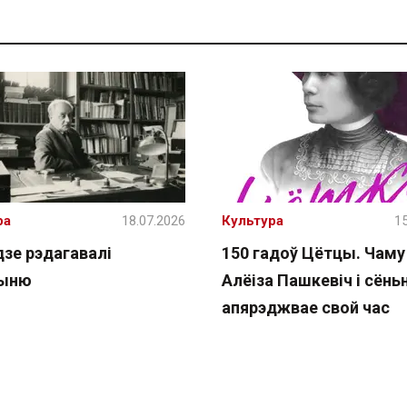
ра
18.07.2026
Культура
15
дзе рэдагавалі
150 гадоў Цётцы. Чаму
чыню
Алёіза Пашкевіч і сёнь
апярэджвае свой час