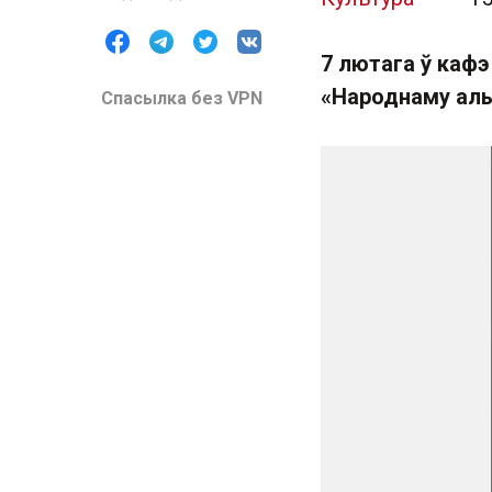
7 лютага ў каф
«Народнаму ал
Спасылка без VPN