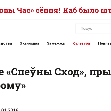
вы Час» сёння!
Каб было шт
адства
Эканоміка
Замежжа
Культура
Повязь
е «Спеўны Сход», пр
бому»
.01.2019