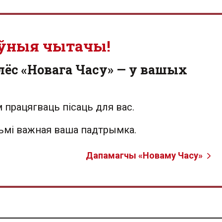
ўныя чытачы!
лёс «Новага Часу» — у вашых
 працягваць пісаць для вас.
льмі важная ваша падтрымка.
Дапамагчы «Новаму Часу»