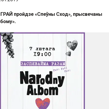
э ГРАЙ пройдзе «Спеўны Сход», прысвечаны
ьбому».