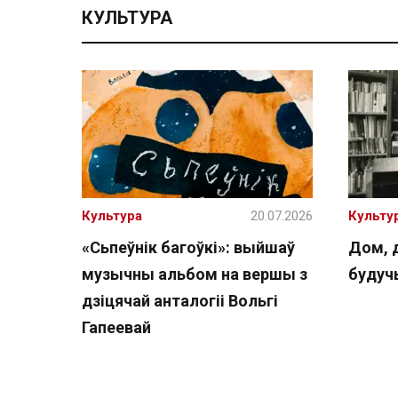
КУЛЬТУРА
Культура
20.07.2026
Культу
«Сьпеўнік багоўкі»: выйшаў
Дом, 
музычны альбом на вершы з
буду
дзіцячай анталогіі Вольгі
Гапеевай