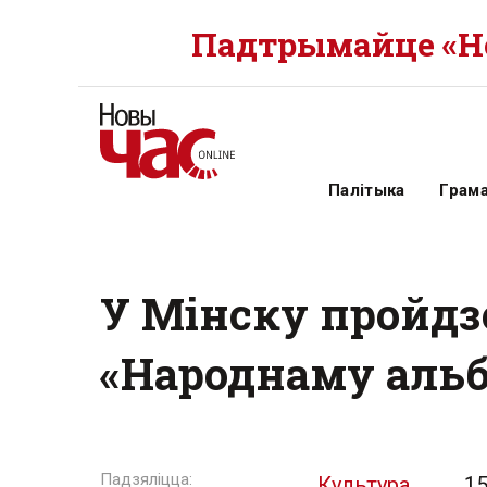
Падтрымайце «Но
Палітыка
Грам
У Мінску пройдз
«Народнаму аль
Культура
15