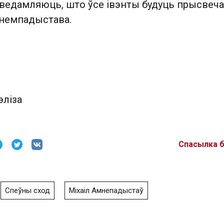
аведамляюць, што ўсе івэнты будуць прысвеч
немпадыстава .
эліза
Спасылка 
Спеўны сход
Міхаіл Амнепадыстаў