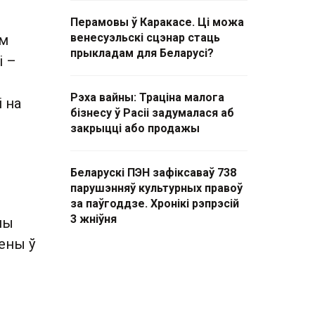
Перамовы ў Каракасе. Ці можа
венесуэльскі сцэнар стаць
ам
прыкладам для Беларусі?
і –
Рэха вайны: Траціна малога
і на
бізнесу ў Расіі задумалася аб
закрыцці або продажы
Беларускі ПЭН зафіксаваў 738
парушэнняў культурных правоў
за паўгоддзе. Хронікі рэпрэсій
3 жніўня
ны
мены ў