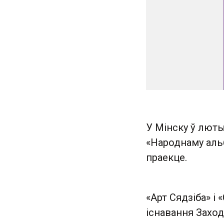
У Мінску ў лют
«Народнаму альб
праекце.
«Арт Сядзіба» і
існавання Заход