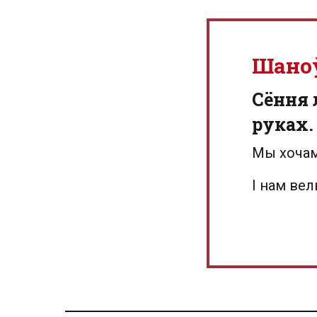
Шано
Сёння 
руках.
Мы хочам
І нам ве