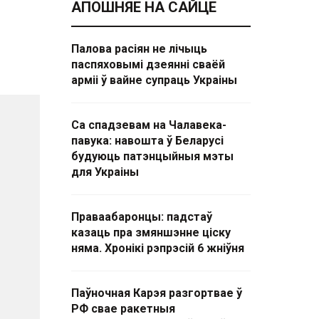
АПОШНЯЕ НА САЙЦЕ
Палова расіян не лічыць
паспяховымі дзеянні сваёй
арміі ў вайне супраць Украіны
Са спадзевам на Чалавека-
павука: навошта ў Беларусі
будуюць патэнцыйныя мэты
для Украіны
Праваабаронцы: падстаў
казаць пра змяншэнне ціску
няма. Хронікі рэпрэсій 6 жніўня
Паўночная Карэя разгортвае ў
РФ свае ракетныя