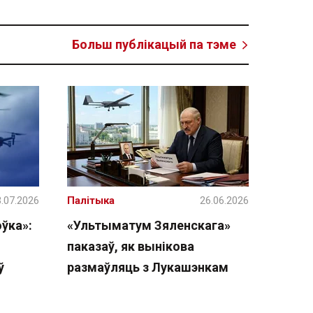
Больш публікацый па тэме
.07.2026
Палітыка
26.06.2026
ўка»:
«Ультыматум Зяленскага»
паказаў, як вынікова
ў
размаўляць з Лукашэнкам