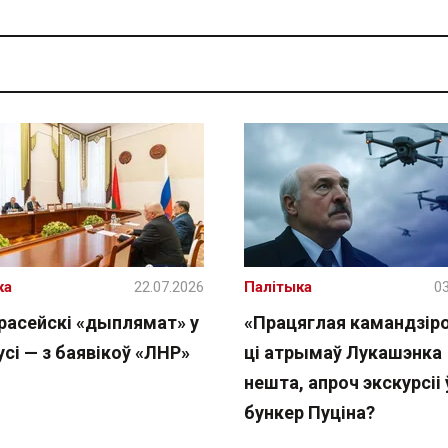
ка
22.07.2026
Палітыка
03
расейскі «дыплямат» у
«Працяглая камандзіро
сі — з баявікоў «ЛНР»
ці атрымаў Лукашэнка
нешта, апроч экскурсіі 
бункер Пуціна?