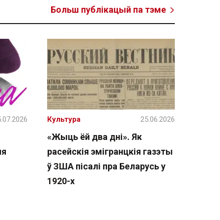
Больш публікацый па тэме
.07.2026
Культура
25.06.2026
«Жыць ёй два дні». Як
ня
расейскія эмігранцкія газэты
ў ЗША пісалі пра Беларусь у
1920-х