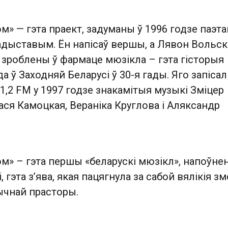
» — гэта праект, задуманы ў 1996 годзе паэт
дыставым. Ён напісаў вершы, а Лявон Вольск
 зроблены ў фармаце мюзікла – гэта гісторыя
а ў Заходняй Беларусі ў 30-я гады. Яго запісал
1,2 FM у 1997 годзе знакамітыя музыкі Зміцер
ся Камоцкая, Вераніка Круглова і Аляксандр
м» – гэта першы «беларускі мюзікл», напоўне
і, гэта з’ява, якая пацягнула за сабой вялікія з
ычнай прасторы.