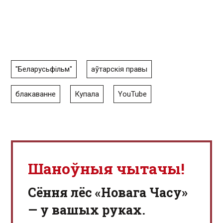
"Беларусьфільм"
аўтарскія правы
блакаванне
Купала
YouTube
Шаноўныя чытачы!
Сёння лёс «Новага Часу»
— у вашых руках.