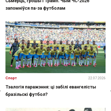
Сьмерць, грошы і Трамп. Чым ЧС-2026
запомніўся па-за футболам
Спорт
22.07.2026
Тэалогія паражэння: ці забілі евангелісты
бразільскі футбол?
Спасылка без VPN