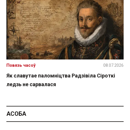
Повязь часоў
08.07.2026
Як славутае паломніцтва Радзівіла Сіроткі
ледзь не сарвалася
АСОБА