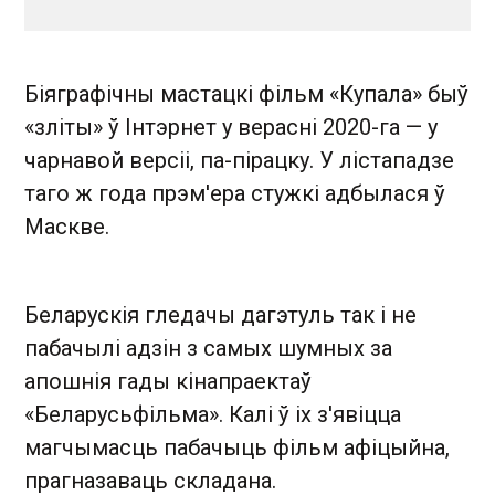
Біяграфічны мастацкі фільм «Купала» быў
«зліты» ў Інтэрнет у верасні 2020-га — у
чарнавой версіі, па-пірацку. У лістападзе
таго ж года прэм'ера стужкі адбылася ў
Маскве.
Беларускія гледачы дагэтуль так і не
пабачылі адзін з самых шумных за
апошнія гады кінапраектаў
«Беларусьфільма». Калі ў іх з'явіцца
магчымасць пабачыць фільм афіцыйна,
прагназаваць складана.