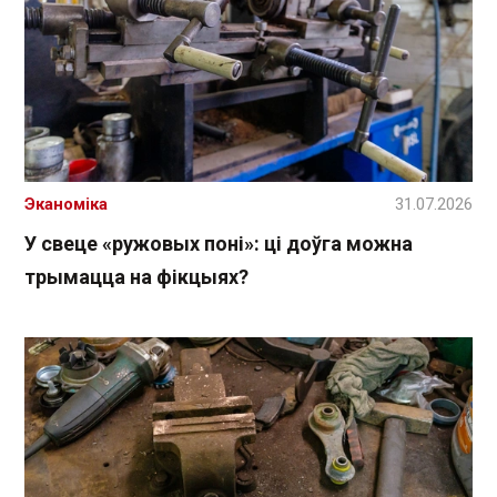
Эканоміка
31.07.2026
У свеце «ружовых поні»: ці доўга можна
трымацца на фікцыях?