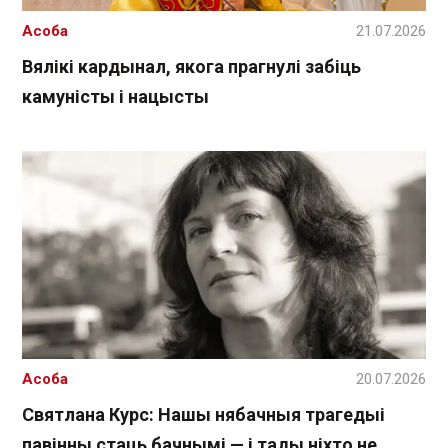
Асоба
21.07.2026
Вялікі кардынал, якога прагнулі забіць
камуністы і нацысты
Асоба
20.07.2026
Святлана Курс: Нашы нябачныя трагедыі
павінны стаць бачнымі — і тады ніхто не