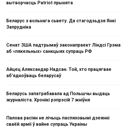
вытворчасць Patriot прынята
Беларус з вольнага сьвету. Да стагодзьдзя Янкі
Запрудніка
Сенат ЗША падтрымаў законапраект Ліндсі Грэма
аб «пякельных» санкцыях супраць РФ
Айцец Аляксандар Надсан. Той, хто працягвае
аб'ядноўваць беларусаў
Беларусь запатрабавала ад Польшчы выдаць
журналіста. Хронікі рэпрэсій 7 жніўня
Палова расіян не лічыць паспяховымі дзеянні
сваёй арміі ў вайне супраць Украіны