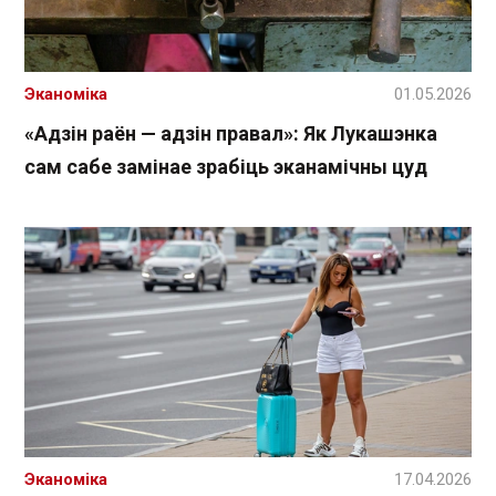
Эканоміка
01.05.2026
«Адзін раён — адзін правал»: Як Лукашэнка
сам сабе замінае зрабіць эканамічны цуд
Эканоміка
17.04.2026