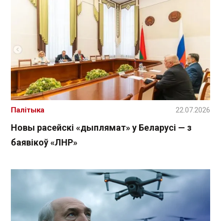
Палітыка
22.07.2026
Новы расейскі «дыплямат» у Беларусі — з
баявікоў «ЛНР»