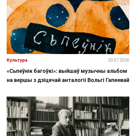
Культура
20.07.2026
«Сьпеўнік багоўкі»: выйшаў музычны альбом
на вершы з дзіцячай анталогіі Вольгі Гапеевай