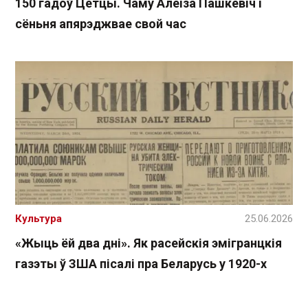
150 гадоў Цётцы. Чаму Алёіза Пашкевіч і
сёньня апярэджвае свой час
Культура
25.06.2026
«Жыць ёй два дні». Як расейскія эмігранцкія
газэты ў ЗША пісалі пра Беларусь у 1920-х