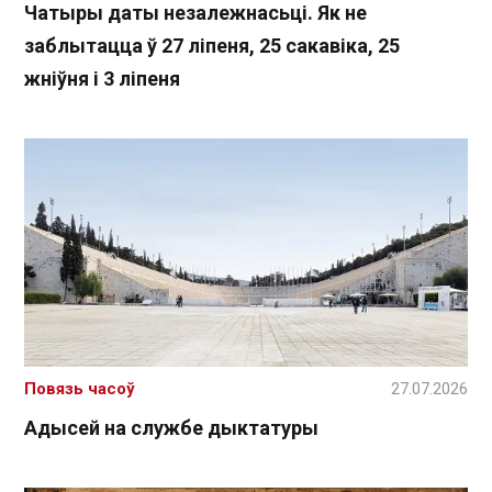
Чатыры даты незалежнасьці. Як не
заблытацца ў 27 ліпеня, 25 сакавіка, 25
жніўня і 3 ліпеня
Повязь часоў
27.07.2026
Адысей на службе дыктатуры