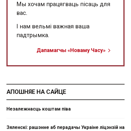
Мы хочам працягваць пісаць для
вас.
І нам вельмі важная ваша
падтрымка.
Дапамагчы «Новаму Часу»
АПОШНЯЕ НА САЙЦЕ
Незалежнасць коштам піва
Зяленскі: рашэнне аб перадачы Украіне ліцэнзій на