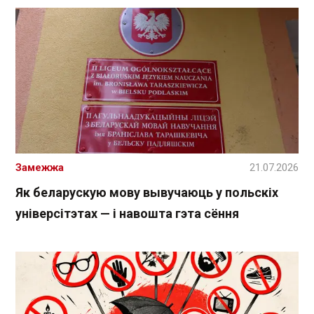
Замежжа
21.07.2026
Як беларускую мову вывучаюць у польскіх
універсітэтах — і навошта гэта сёння