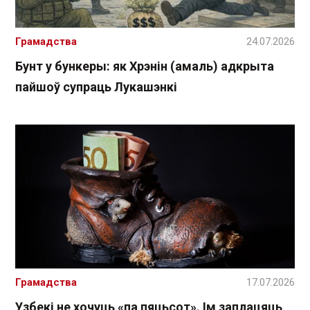
Грамадства
24.07.2026
Бунт у бункеры: як Хрэнін (амаль) адкрыта
пайшоў супраць Лукашэнкі
Грамадства
17.07.2026
Узбекі не хочуць «па пяцьсот». Ім заплацяць