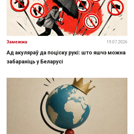
Замежжа
19.07.2026
Ад акуляраў да поціску рукі: што яшчэ можна
забараніць у Беларусі