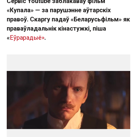
Сервіс Youtube заблакаваў фільм
«Купала» — за парушэнне аўтарскіх
правоў. Скаргу падаў «Беларусьфільм» як
праваўладальнік кінастужкі, піша
«
Еўрарадыё»
.