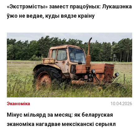
«Экстрэмісты» замест працоўных: Лукашэнка
ўжо не ведае, куды вядзе краіну
Эканоміка
10.04.2026
Мінус мільярд за месяц: як беларуская
эканоміка нагадвае мексіканскі серыял