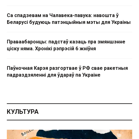
Са спадзевам на Чалавека-павука: навошта ў
Беларусі будуюць патэнцыйныя мэты для Украіны
Праваабаронцы: падстаў казаць пра змяншэнне
ціску няма. Хронікі рэпрэсій 6 жніўня
Паўночная Карэя разгортвае ў РФ свае ракетныя
падраздзяленні для ўдараў па Украіне
КУЛЬТУРА