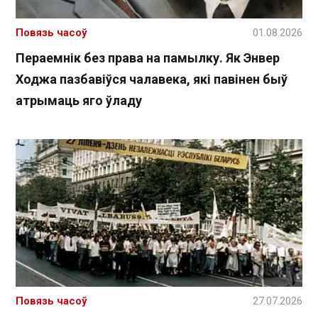
Повязь часоў
01.08.2026
Пераемнік без права на памылку. Як Энвер
Ходжа пазбавіўся чалавека, які павінен быў
атрымаць яго ўладу
Повязь часоў
27.07.2026