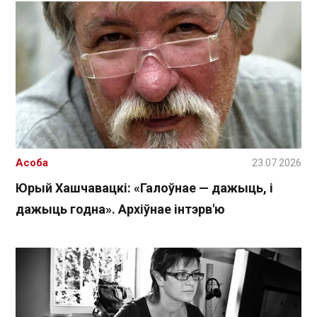
Асоба
23.07.2026
Юрый Хашчавацкі: «Галоўнае — дажыць, і
дажыць годна». Архіўнае інтэрв'ю