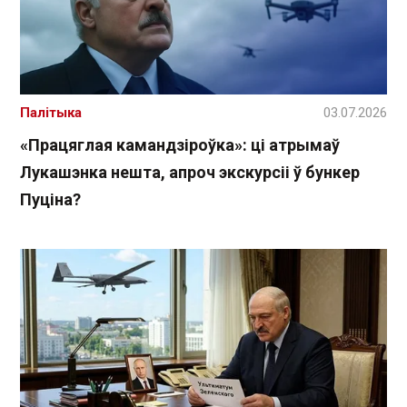
Палітыка
03.07.2026
«Працяглая камандзіроўка»: ці атрымаў
Лукашэнка нешта, апроч экскурсіі ў бункер
Пуціна?