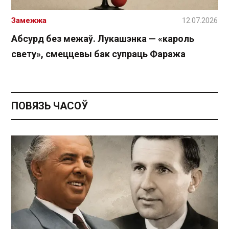
Замежжа
12.07.2026
Абсурд без межаў. Лукашэнка — «кароль
свету», смеццевы бак супраць Фаража
ПОВЯЗЬ ЧАСОЎ