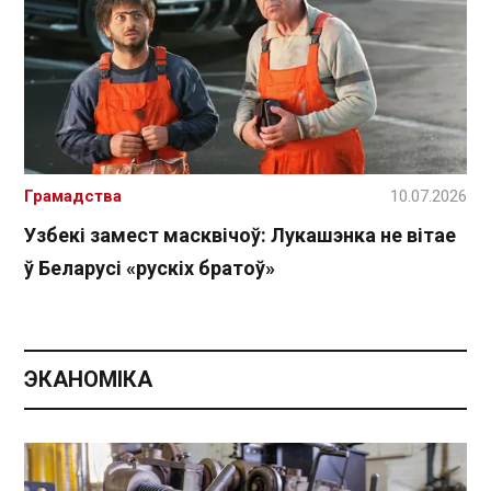
Грамадства
10.07.2026
Узбекі замест масквічоў: Лукашэнка не вітае
ў Беларусі «рускіх братоў»
ЭКАНОМІКА