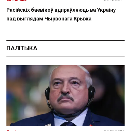
Расійскіх баевікоў адпраўляюць ва Украіну
пад выглядам Чырвонага Крыжа
ПАЛІТЫКА