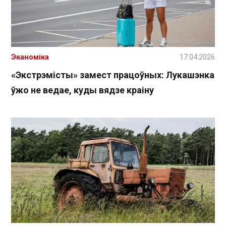
Эканоміка
17.04.2026
«Экстрэмісты» замест працоўных: Лукашэнка
ўжо не ведае, куды вядзе краіну