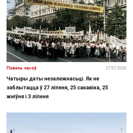
Повязь часоў
27.07.2026
Чатыры даты незалежнасьці. Як не
заблытацца ў 27 ліпеня, 25 сакавіка, 25
жніўня і 3 ліпеня