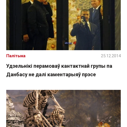
Палітыка
25.12.2014
Удзельнікі перамоваў кантактнай групы па
Данбасу не далі каментарыяў прэсе