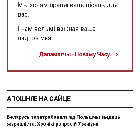
Мы хочам працягваць пісаць для
вас.
І нам вельмі важная ваша
падтрымка.
Дапамагчы «Новаму Часу»
АПОШНЯЕ НА САЙЦЕ
Беларусь запатрабавала ад Польшчы выдаць
журналіста. Хронікі рэпрэсій 7 жніўня