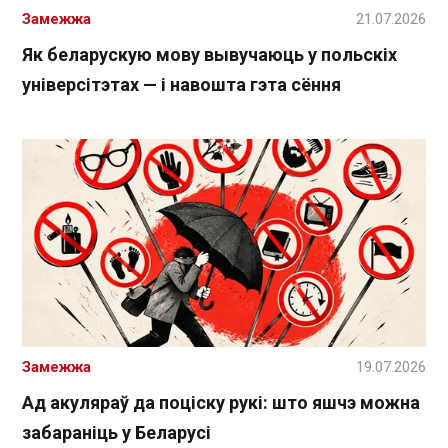
Замежжа
21.07.2026
Як беларускую мову вывучаюць у польскіх
універсітэтах — і навошта гэта сёння
Замежжа
19.07.2026
Ад акуляраў да поціску рукі: што яшчэ можна
забараніць у Беларусі