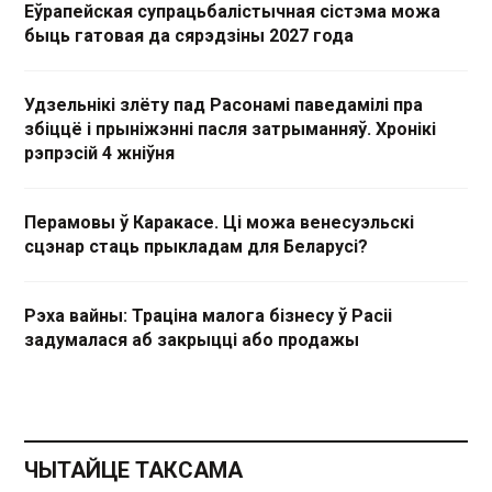
Еўрапейская супрацьбалістычная сістэма можа
быць гатовая да сярэдзіны 2027 года
Удзельнікі злёту пад Расонамі паведамілі пра
збіццё і прыніжэнні пасля затрыманняў. Хронікі
рэпрэсій 4 жніўня
Перамовы ў Каракасе. Ці можа венесуэльскі
сцэнар стаць прыкладам для Беларусі?
Рэха вайны: Траціна малога бізнесу ў Расіі
задумалася аб закрыцці або продажы
ЧЫТАЙЦЕ ТАКСАМА