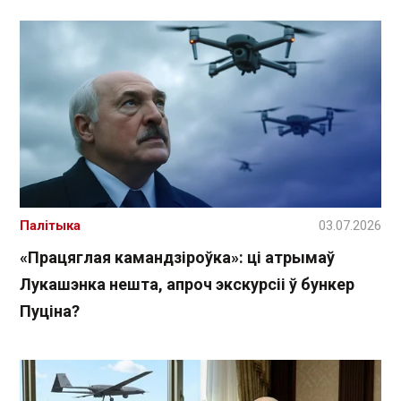
Палітыка
03.07.2026
«Працяглая камандзіроўка»: ці атрымаў
Лукашэнка нешта, апроч экскурсіі ў бункер
Пуціна?