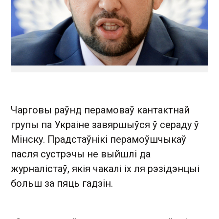
Чарговы раўнд перамоваў кантактнай
групы па Украіне завяршыўся ў сераду ў
Мінску. Прадстаўнікі перамоўшчыкаў
пасля сустрэчы не выйшлі да
журналістаў, якія чакалі іх ля рэзідэнцыі
больш за пяць гадзін.