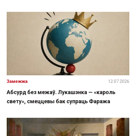
Замежжа
12.07.2026
Абсурд без межаў. Лукашэнка — «кароль
свету», смеццевы бак супраць Фаража