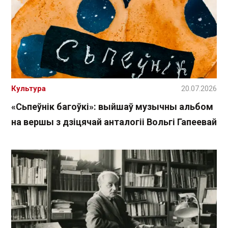
Культура
20.07.2026
«Сьпеўнік багоўкі»: выйшаў музычны альбом
на вершы з дзіцячай анталогіі Вольгі Гапеевай