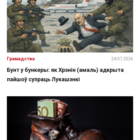
Грамадства
24.07.2026
Бунт у бункеры: як Хрэнін (амаль) адкрыта
пайшоў супраць Лукашэнкі