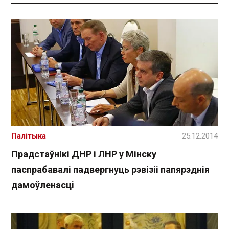
Палітыка
25.12.2014
Прадстаўнікі ДНР і ЛНР у Мінску
паспрабавалі падвергнуць рэвізіі папярэднія
дамоўленасці