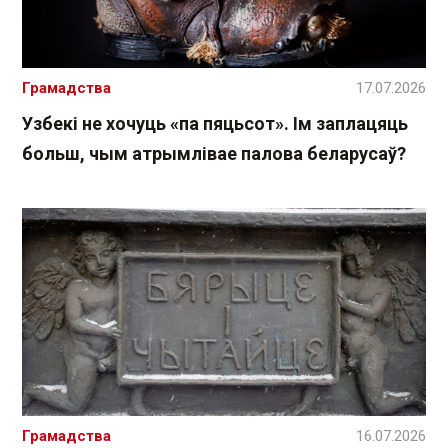
Грамадства
17.07.2026
Узбекі не хочуць «па пяцьсот». Ім заплацяць
больш, чым атрымлівае палова беларусаў?
Грамадства
16.07.2026