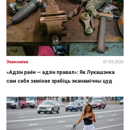
Эканоміка
01.05.2026
«Адзін раён — адзін правал»: Як Лукашэнка
сам сабе замінае зрабіць эканамічны цуд