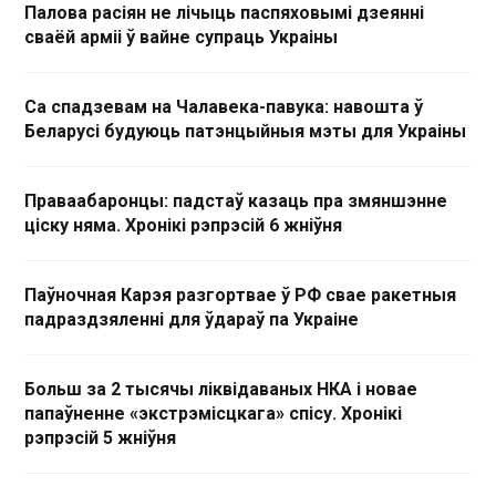
Палова расіян не лічыць паспяховымі дзеянні
сваёй арміі ў вайне супраць Украіны
Са спадзевам на Чалавека-павука: навошта ў
Беларусі будуюць патэнцыйныя мэты для Украіны
Праваабаронцы: падстаў казаць пра змяншэнне
ціску няма. Хронікі рэпрэсій 6 жніўня
Паўночная Карэя разгортвае ў РФ свае ракетныя
падраздзяленні для ўдараў па Украіне
Больш за 2 тысячы ліквідаваных НКА і новае
папаўненне «экстрэмісцкага» спісу. Хронікі
рэпрэсій 5 жніўня