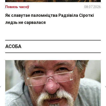
Повязь часоў
08.07.2026
Як славутае паломніцтва Радзівіла Сіроткі
ледзь не сарвалася
АСОБА
Спасылка без VPN