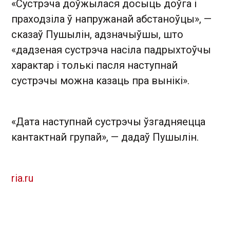
«Сустрэча доўжылася досыць доўга і
праходзіла ў напружанай абстаноўцы», —
сказаў Пушылін, адзначыўшы, што
«дадзеная сустрэча насіла падрыхтоўчы
характар і толькі пасля наступнай
сустрэчы можна казаць пра вынікі».
«Дата наступнай сустрэчы ўзгадняецца
кантактнай групай», — дадаў Пушылін.
ria.ru