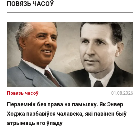
ПОВЯЗЬ ЧАСОЎ
Повязь часоў
01.08.2026
Пераемнік без права на памылку. Як Энвер
Ходжа пазбавіўся чалавека, які павінен быў
атрымаць яго ўладу