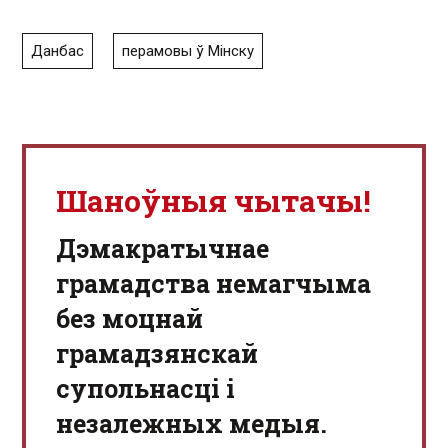
Данбас
перамовы ў Мінску
Шаноўныя чытачы!
Дэмакратычнае
грамадства немагчыма
без моцнай
грамадзянскай
супольнасці і
незалежных медыя.