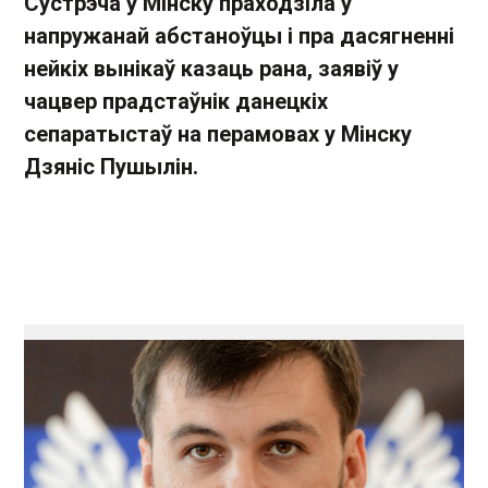
Сустрэча ў Мінску праходзіла ў
напружанай абстаноўцы і пра дасягненні
нейкіх вынікаў казаць рана, заявіў у
чацвер прадстаўнік данецкіх
сепаратыстаў на перамовах у Мінску
Дзяніс Пушылін.