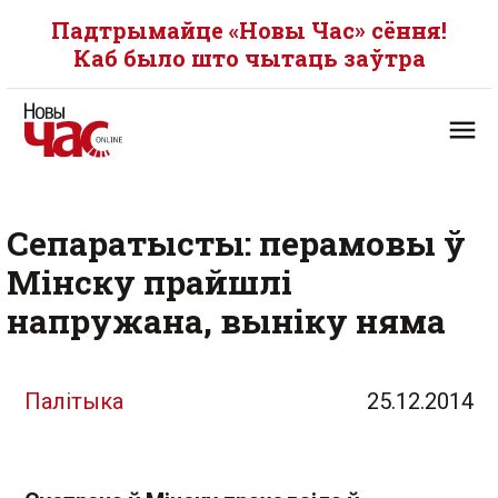
Падтрымайце «Новы Час» сёння!
Каб было што чытаць заўтра
Сепаратысты: перамовы ў
Мінску прайшлі
напружана, выніку няма
Палітыка
25.12.2014