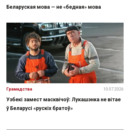
Беларуская мова — не «бедная» мова
Грамадства
10.07.2026
Узбекі замест масквічоў: Лукашэнка не вітае
ў Беларусі «рускіх братоў»