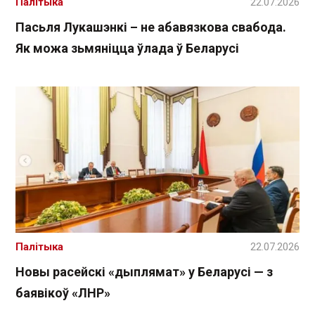
Палітыка
22.07.2026
Пасьля Лукашэнкі – не абавязкова свабода.
Як можа зьмяніцца ўлада ў Беларусі
Палітыка
22.07.2026
Новы расейскі «дыплямат» у Беларусі — з
баявікоў «ЛНР»