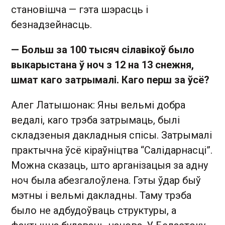
становішча — гэта шэрасць і
безнадзейнасць.
— Больш за 100 тысяч сілавікоў было
выкарыстана ў ноч з 12 на 13 снежня,
шмат каго затрымалі. Каго перш за ўсё?
Алег Латышонак: Яны вельмі добра
ведалі, каго трэба затрымаць, былі
складзеныя дакладныя спісы. Затрымалі
практычна ўсё кіраўніцтва “Салідарнасці”.
Можна сказаць, што арганізацыя за адну
ноч была абезгалоўлена. Гэты ўдар быў
мэтны і вельмі дакладны. Таму трэба
было не адбудоўваць структуры, а