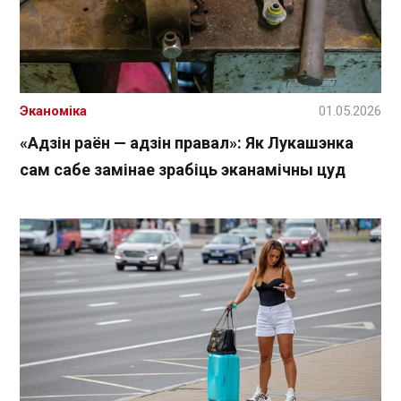
Эканоміка
01.05.2026
«Адзін раён — адзін правал»: Як Лукашэнка
сам сабе замінае зрабіць эканамічны цуд