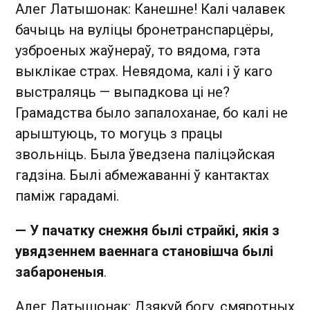
Алег Латышонак: Канешне! Калі чалавек
бачыць на вуліцы бронетранспарцёры,
узброеных жаўнераў, то вядома, гэта
выклікае страх. Невядома, калі і ў каго
выстраляць — выпадкова ці не?
Грамадства было запалоханае, бо калі не
арыштуюць, то могуць з працы
звольніць. Была ўведзена паліцэйская
гадзіна. Былі абмежаванні ў кантактах
паміж гарадамі.
— У пачатку снежня былі страйкі, якія з
увядзеннем ваеннага становішча былі
забароненыя
.
Алег Латышонак: Дзякуй богу, смяротных