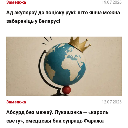
Замежжа
19.07.2026
Ад акуляраў да поціску рукі: што яшчэ можна
забараніць у Беларусі
Замежжа
12.07.2026
Абсурд без межаў. Лукашэнка — «кароль
свету», смеццевы бак супраць Фаража