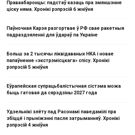
Праваабаронцы: падстаў казаць пра змяншэнне
ціску няма. Хронікі рэпрэсій 6 жніўня
Паўночная Карэя разгортвае ў РФ свае ракетныя
падраздзяленні для ўдараў па Украіне
Больш за 2 тысячы ліквідаваных НКА і новае
папаўненне «экстрэмісцкага» спісу. Хронікі
рэпрэсій 5 жніўня
Еўрапейская супрацьбалістычная сістэма можа
быць гатовая да сярэдзіны 2027 года
Удзельнікі злёту пад Расонамі паведамілі пра
збіццё і прыніжэнні пасля затрыманняў. Хронікі
рэпрэсій 4 жніўня