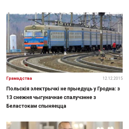
Грамадства
12.12.2015
Польскія электрычкі не прыедуць у Гродна: з
13 снежня чыгуначнае спалучэнне з
Беластокам спыняецца