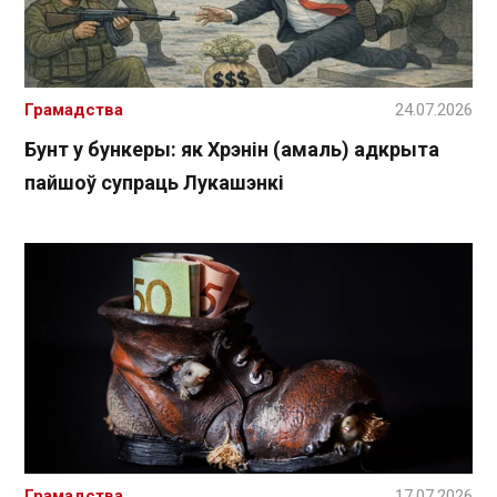
Грамадства
24.07.2026
Бунт у бункеры: як Хрэнін (амаль) адкрыта
пайшоў супраць Лукашэнкі
Грамадства
17.07.2026