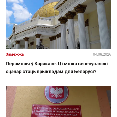
Замежжа
04.08.2026
Перамовы ў Каракасе. Ці можа венесуэльскі
сцэнар стаць прыкладам для Беларусі?