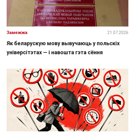
Замежжа
21.07.2026
Як беларускую мову вывучаюць у польскіх
універсітэтах — і навошта гэта сёння