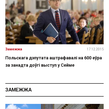
Замежжа
17.12.2015
Польскага дэпутата аштрафавалі на 600 еўра
за занадта доўгі выступ у Сейме
ЗАМЕЖЖА