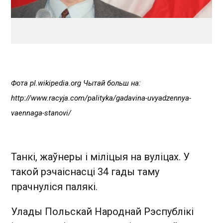
Фота pl.wikipedia.org Чытай больш на:
http://www.racyja.com/palityka/gadavina-uvyadzennya-
vaennaga-stanovi/
Танкі, жаўнеры і міліцыя на вуліцах. У
такой рэчаіснасці 34 гады таму
прачнуліся палякі.
Улады Польскай Народнай Рэспублікі