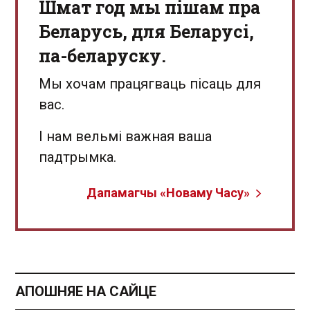
Шмат год мы пішам пра
Беларусь, для Беларусі,
па-беларуску.
Мы хочам працягваць пісаць для
вас.
І нам вельмі важная ваша
падтрымка.
Дапамагчы «Новаму Часу»
АПОШНЯЕ НА САЙЦЕ