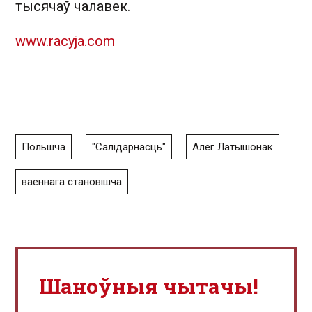
тысячаў чалавек.
www.racyja.com
Польшча
"Салідарнасць"
Алег Латышонак
ваеннага становішча
Шаноўныя чытачы!