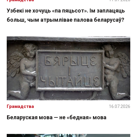
Узбекі не хочуць «па пяцьсот». Ім заплацяць
больш, чым атрымлівае палова беларусаў?
Грамадства
16.07.2026
Беларуская мова — не «бедная» мова