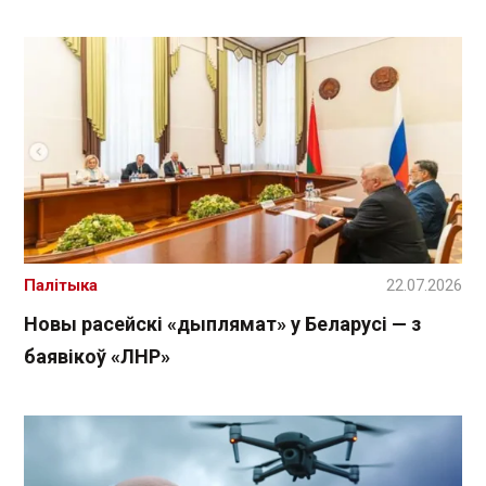
Палітыка
22.07.2026
Новы расейскі «дыплямат» у Беларусі — з
баявікоў «ЛНР»