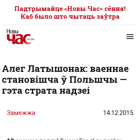
Падтрымайце «Новы Час» сёння!
Каб было што чытаць заўтра
Алег Латышонак: ваеннае
становішча ў Польшчы —
гэта страта надзеі
Замежжа
14.12.2015