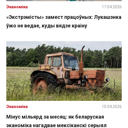
Эканоміка
17.04.2026
«Экстрэмісты» замест працоўных: Лукашэнка
ўжо не ведае, куды вядзе краіну
Эканоміка
10.04.2026
Мінус мільярд за месяц: як беларуская
эканоміка нагадвае мексіканскі серыял