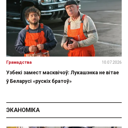
Грамадства
10.07.2026
Узбекі замест масквічоў: Лукашэнка не вітае
ў Беларусі «рускіх братоў»
ЭКАНОМІКА