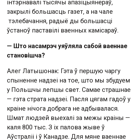
інтэрнавалі тысячы апазіцыянераў,
закрылі большасць газет, а на чале
тэлебачання, радыё ды большасці
ўстаноў паставілі ваенных камісараў.
— Што насамрэч уяўляла сабой ваеннае
становішча?
Алег Латышонак: Гэта ў першую чаргу
спыненне надзеі на тое, што мы збудуем
у Польшчы лепшы свет. Самае страшнае
— гэта страта надзеі. Пасля цягам гадоў у
краіне нічога добрага не адбывалася.
Шмат людзей выехалі за межы краіны —
каля 800 тыс. З іх палова жыве ў
Аўстраліі і ў Канадзе. Для мяне ваеннае