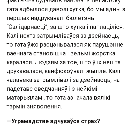
фактычна будаваць нанова. У Беластоку
гэта адбылося даволі хутка, бо мы адны з
першых надрукавалі бюлетэнь
“Салідарнасці”, за што хутка і паплаціліся.
Калі нехта затрымліваўся за дзейнасць,
то гэта ўжо расцэньвалася як парушэнне
ваеннага становішча і вельмі жорстка
каралася. Людзям за тое, што ў іх нешта
друкавалася, канфіскоўвалі жыллё. Калі
чалавека затрымлівалі за дзейнасць, на
падставе сведчанняў і з нейкімі
матэрыяламі, то гэта азначала вялікі
тэрмін зняволення.
—
У
грамадстве адчуваўся страх?