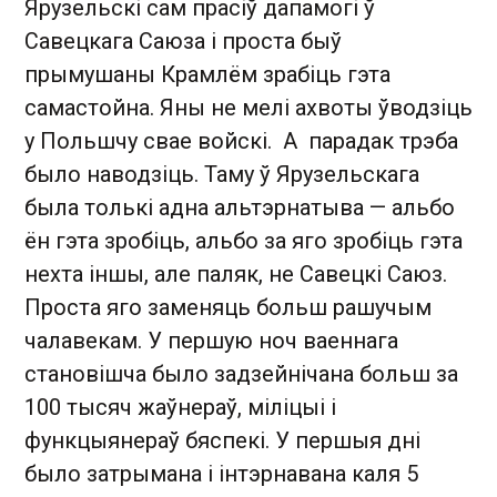
Ярузельскі сам прасіў дапамогі ў
Савецкага Саюза і проста быў
прымушаны Крамлём зрабіць гэта
самастойна. Яны не мелі ахвоты ўводзіць
у Польшчу свае войскі. А парадак трэба
было наводзіць. Таму ў Ярузельскага
была толькі адна альтэрнатыва — альбо
ён гэта зробіць, альбо за яго зробіць гэта
нехта іншы, але паляк, не Савецкі Саюз.
Проста яго заменяць больш рашучым
чалавекам. У першую ноч ваеннага
становішча было задзейнічана больш за
100 тысяч жаўнераў, міліцыі і
функцыянераў бяспекі. У першыя дні
было затрымана і інтэрнавана каля 5