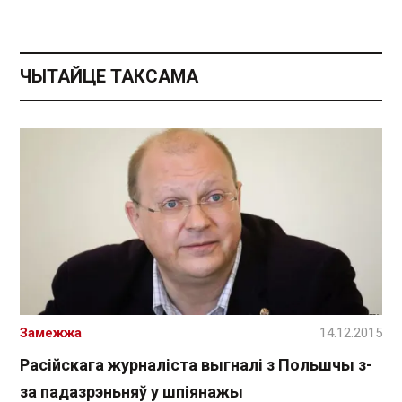
ЧЫТАЙЦЕ ТАКСАМА
Замежжа
14.12.2015
Расійскага журналіста выгналі з Польшчы з-
за падазрэньняў у шпіянажы