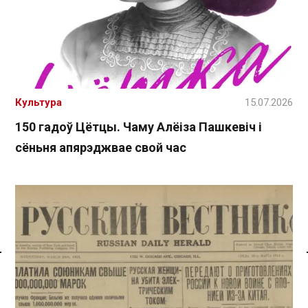
Культура
15.07.2026
150 гадоў Цётцы. Чаму Алёіза Пашкевіч і
сёньня апярэджвае свой час
Спасылка без VPN