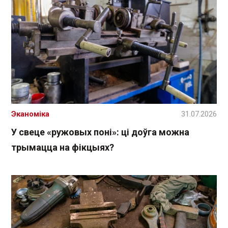
Эканоміка
31.07.2026
У свеце «ружовых поні»: ці доўга можна
трымацца на фікцыях?