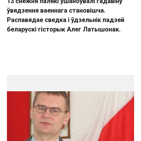
13 снежня палякі ўшаноўвалі гадавіну
ўвядзення ваеннага становішча.
Распавядае сведка і ўдзельнік падзей
беларускі гісторык Алег Латышонак.