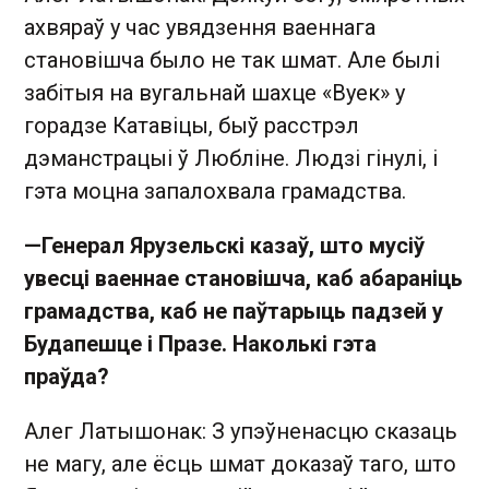
ахвяраў у час увядзення ваеннага
становішча было не так шмат. Але былі
забітыя на вугальнай шахце «Вуек» у
горадзе Катавіцы, быў расстрэл
дэманстрацыі ў Любліне. Людзі гінулі, і
гэта моцна запалохвала грамадства.
—
Генерал Ярузельскі казаў, што мусіў
увесці ваеннае становішча, каб абараніць
грамадства, каб не паўтарыць падзей у
Будапешце і Празе. Наколькі гэта
праўда?
Алег Латышонак: З упэўненасцю сказаць
не магу, але ёсць шмат доказаў таго, што