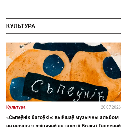
КУЛЬТУРА
Культура
20.07.2026
«Сьпеўнік багоўкі»: выйшаў музычны альбом
на вершы з дзіцячай анталогіі Вольгі Гапеевай