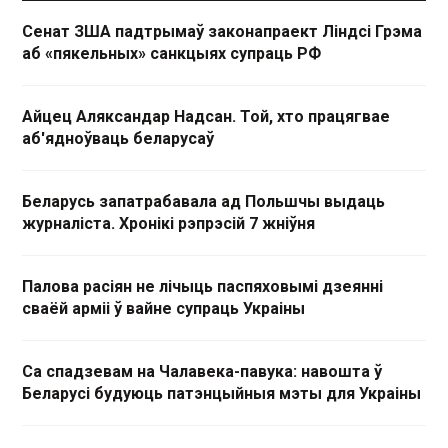
Сенат ЗША падтрымаў законапраект Ліндсі Грэма
аб «пякельных» санкцыях супраць РФ
Айцец Аляксандар Надсан. Той, хто працягвае
аб'ядноўваць беларусаў
Беларусь запатрабавала ад Польшчы выдаць
журналіста. Хронікі рэпрэсій 7 жніўня
Палова расіян не лічыць паспяховымі дзеянні
сваёй арміі ў вайне супраць Украіны
Са спадзевам на Чалавека-павука: навошта ў
Беларусі будуюць патэнцыйныя мэты для Украіны