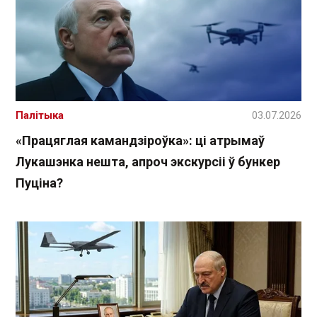
Палітыка
03.07.2026
«Працяглая камандзіроўка»: ці атрымаў
Лукашэнка нешта, апроч экскурсіі ў бункер
Пуціна?