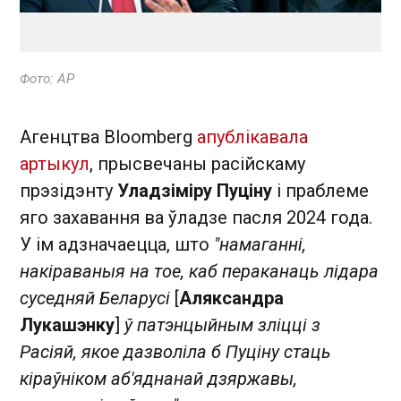
Фото: АР
Агенцтва Bloomberg
апублікавала
артыкул
, прысвечаны расійскаму
прэзідэнту
Уладзіміру Пуціну
і праблеме
яго захавання ва ўладзе пасля 2024 года.
У ім адзначаецца, што
"намаганні,
накіраваныя на тое, каб пераканаць лідара
суседняй Беларусі
[
Аляксандра
Лукашэнку
]
ў патэнцыйным зліцці з
Расіяй, якое дазволіла б Пуціну стаць
кіраўніком аб'яднанай дзяржавы,