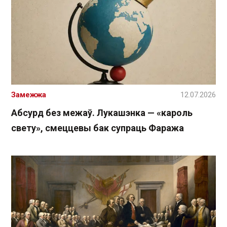
Замежжа
12.07.2026
Абсурд без межаў. Лукашэнка — «кароль
свету», смеццевы бак супраць Фаража