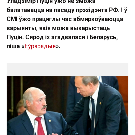
Уладзімір Пуцін ужо не зможа
балатавацца на пасаду прэзідэнта РФ. І ў
СМІ ўжо працяглы час абмяркоўваюцца
варыянты, якія можа выкарыстаць
Пуцін. Сярод іх згадвалася і Беларусь,
піша «
Еўрарадыё
».