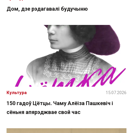
Дом, дзе рэдагавалі будучыню
Культура
15.07.2026
150 гадоў Цётцы. Чаму Алёіза Пашкевіч і
сёньня апярэджвае свой час