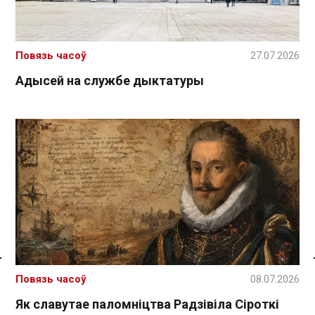
Повязь часоў
27.07.2026
Адысей на службе дыктатуры
Спасылка без VPN
Повязь часоў
08.07.2026
Як славутае паломніцтва Радзівіла Сіроткі