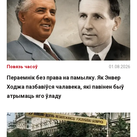
Повязь часоў
01.08.2026
Пераемнік без права на памылку. Як Энвер
Ходжа пазбавіўся чалавека, які павінен быў
атрымаць яго ўладу