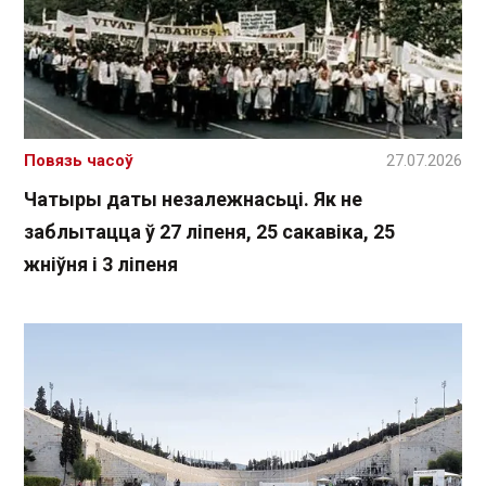
Повязь часоў
27.07.2026
Чатыры даты незалежнасьці. Як не
заблытацца ў 27 ліпеня, 25 сакавіка, 25
жніўня і 3 ліпеня