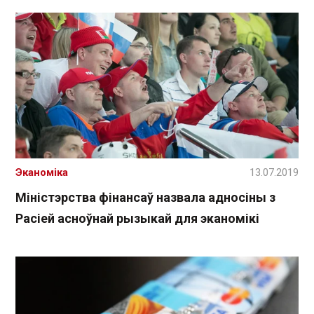
Эканоміка
13.07.2019
Міністэрства фінансаў назвала адносіны з
Расіей асноўнай рызыкай для эканомікі