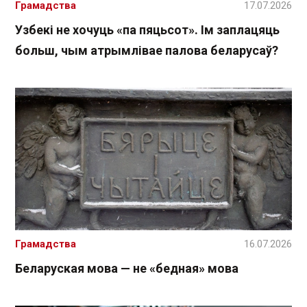
Грамадства
17.07.2026
Узбекі не хочуць «па пяцьсот». Ім заплацяць
больш, чым атрымлівае палова беларусаў?
Грамадства
16.07.2026
Беларуская мова — не «бедная» мова