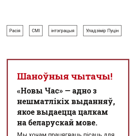
Расія
СМІ
інтэграцыя
Уладзімір Пуцін
Шаноўныя чытачы!
«Новы Час» — адно з
нешматлікіх выданняў,
якое выдаецца цалкам
на беларускай мове.
Мы хочам працягваць пісаць для