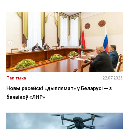
Палітыка
22.07.2026
Новы расейскі «дыплямат» у Беларусі — з
баявікоў «ЛНР»