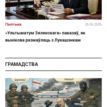
Палітыка
26.06.2026
«Ультыматум Зяленскага» паказаў, як
вынікова размаўляць з Лукашэнкам
ГРАМАДСТВА