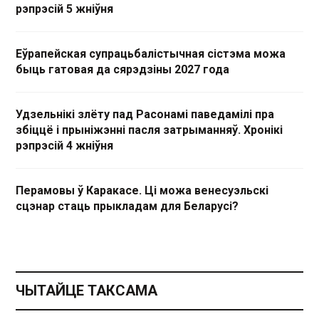
рэпрэсій 5 жніўня
Еўрапейская супрацьбалістычная сістэма можа
быць гатовая да сярэдзіны 2027 года
Удзельнікі злёту пад Расонамі паведамілі пра
збіццё і прыніжэнні пасля затрыманняў. Хронікі
рэпрэсій 4 жніўня
Перамовы ў Каракасе. Ці можа венесуэльскі
сцэнар стаць прыкладам для Беларусі?
ЧЫТАЙЦЕ ТАКСАМА