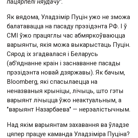
пацярпелі няўдачу"
.
Як вядома, Уладзімір Пуцін ужо не зможа
балатавацца на пасаду прэзідэнта РФ. І ў
СМІ ўжо працяглы час абмяркоўваюцца
варыянты, якія можа выкарыстаць Пуцін.
Сярод іх згадвалася і Беларусь
(аб'яднанне краін і заснаванне пасады
прэзідэнта новай дзяржавы). Як бачым,
Bloomberg, які спасылаецца на
неназваныя крыніцы, лічыць, што гэты
варыянт лічыцца ўжо неактуальным, а
"варыянт Назарбаева" — нерэалістычным.
Над якім варыянтам захавання ва ўладзе
цяпер працуе каманда Уладзіміра Пуціна?