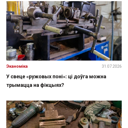
Эканоміка
31.07.2026
У свеце «ружовых поні»: ці доўга можна
трымацца на фікцыях?