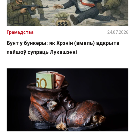
Грамадства
24.07.2026
Бунт у бункеры: як Хрэнін (амаль) адкрыта
пайшоў супраць Лукашэнкі