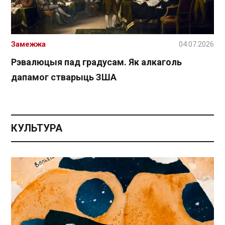
Замежжа
04.07.2026
Рэвалюцыя пад градусам. Як алкаголь
дапамог стварыць ЗША
КУЛЬТУРА