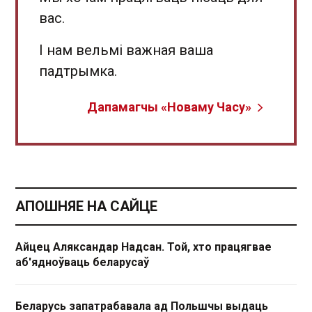
вас.
І нам вельмі важная ваша
падтрымка.
Дапамагчы «Новаму Часу»
АПОШНЯЕ НА САЙЦЕ
Айцец Аляксандар Надсан. Той, хто працягвае
аб'ядноўваць беларусаў
Беларусь запатрабавала ад Польшчы выдаць