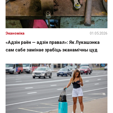
Эканоміка
01.05.2026
«Адзін раён — адзін правал»: Як Лукашэнка
сам сабе замінае зрабіць эканамічны цуд