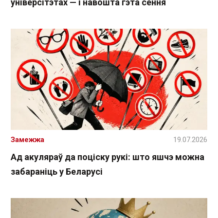
універсітэтах — і навошта гэта сёння
Замежжа
19.07.2026
Ад акуляраў да поціску рукі: што яшчэ можна
забараніць у Беларусі