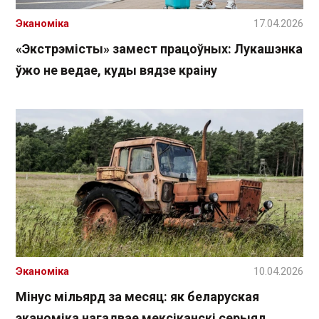
Эканоміка
17.04.2026
«Экстрэмісты» замест працоўных: Лукашэнка
ўжо не ведае, куды вядзе краіну
Эканоміка
10.04.2026
Мінус мільярд за месяц: як беларуская
эканоміка нагадвае мексіканскі серыял