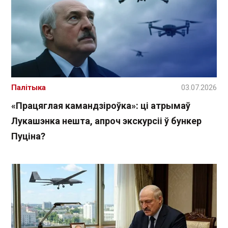
Палітыка
03.07.2026
«Працяглая камандзіроўка»: ці атрымаў
Лукашэнка нешта, апроч экскурсіі ў бункер
Пуціна?