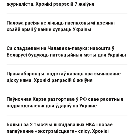
журналіста. Хронікі рэпрэсій 7 жніўня
Палова расіян не лічыць паспяховымі дзеянні
сваёй арміі ў вайне супраць Украіны
Са спадзевам на Чалавека-павука: навошта ў
Беларусі будуюць патэнцыйныя мэты для Украіны
Праваабаронцы: падстаў казаць пра змяншэнне
ціску няма. Хронікі рэпрэсій 6 жніўня
Паўночная Карэя разгортвае ў РФ свае ракетныя
падраздзяленні для ўдараў па Украіне
Больш за 2 тысячы ліквідаваных НКА і новае
папаўненне «экстрэмісцкага» спісу. Хронікі