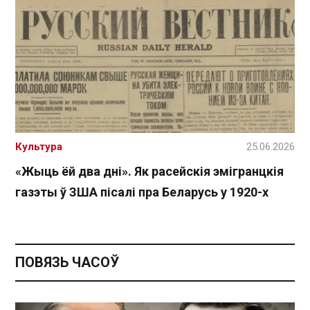
Культура
25.06.2026
«Жыць ёй два дні». Як расейскія эмігранцкія
газэты ў ЗША пісалі пра Беларусь у 1920-х
ПОВЯЗЬ ЧАСОЎ