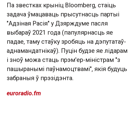
Па звестках крыніц Bloomberg, стаіць
задача ўмацаваць прысутнасць партыі
"Адзіная Расія" у Дзярждуме пасля
выбараў 2021 года (папулярнасць яе
падае, таму стаўку зробяць на дэпутатаў-
аднамандатнікаў). Пуцін будзе яе лідарам
і зноў можа стаць прэм'ер-міністрам "з
пашыранымі паўнамоцтвамі", якія будуць
забраныя ў прэзідэнта.
euroradio.fm