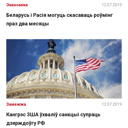
Эканоміка
12.07.2019
Беларусь і Расія могуць скасаваць роўмінг
праз два месяцы
Замежжа
12.07.2019
Кангрэс ЗША ўхваліў санкцыі супраць
дзярждоўгу РФ