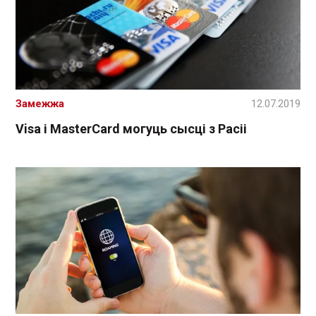
Замежжа
12.07.2019
Visa і MasterCard могуць сысці з Расіі