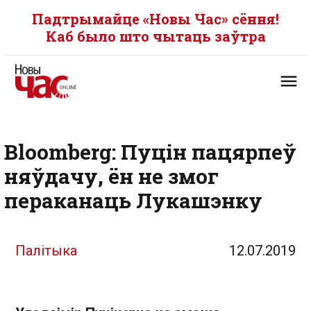
Падтрымайце «Новы Час» сёння!
Каб было што чытаць заўтра
Bloomberg: Пуцін пацярпеў
няўдачу, ён не змог
пераканаць Лукашэнку
Палітыка
12.07.2019