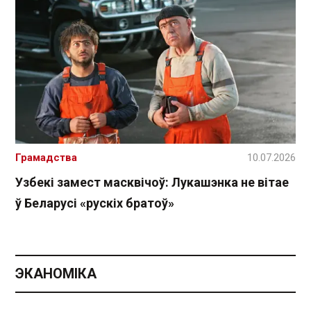
Грамадства
10.07.2026
Узбекі замест масквічоў: Лукашэнка не вітае
ў Беларусі «рускіх братоў»
ЭКАНОМІКА