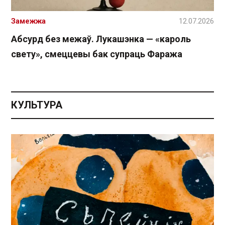
Замежжа
12.07.2026
Абсурд без межаў. Лукашэнка — «кароль
свету», смеццевы бак супраць Фаража
КУЛЬТУРА