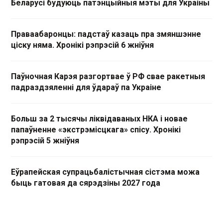
Беларусі будуюць патэнцыйныя мэты для Украіны
Праваабаронцы: падстаў казаць пра змяншэнне
ціску няма. Хронікі рэпрэсій 6 жніўня
Паўночная Карэя разгортвае ў РФ свае ракетныя
падраздзяленні для ўдараў па Украіне
Больш за 2 тысячы ліквідаваных НКА і новае
папаўненне «экстрэмісцкага» спісу. Хронікі
рэпрэсій 5 жніўня
Еўрапейская супрацьбалістычная сістэма можа
быць гатовая да сярэдзіны 2027 года