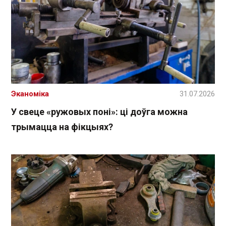
Эканоміка
31.07.2026
У свеце «ружовых поні»: ці доўга можна
трымацца на фікцыях?