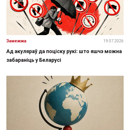
Замежжа
19.07.2026
Ад акуляраў да поціску рукі: што яшчэ можна
забараніць у Беларусі