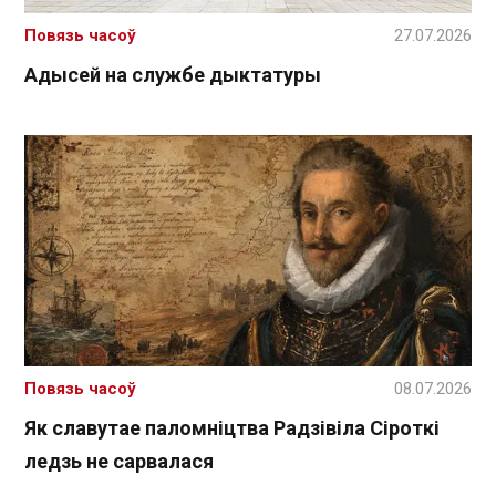
Повязь часоў
27.07.2026
Адысей на службе дыктатуры
Повязь часоў
08.07.2026
Як славутае паломніцтва Радзівіла Сіроткі
ледзь не сарвалася