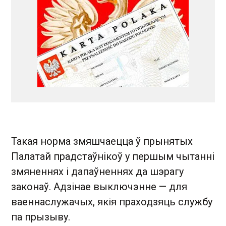
Такая норма змяшчаецца ў прынятых
Палатай прадстаўнікоў у першым чытанні
змяненнях і дапаўненнях да шэрагу
законаў. Адзінае выключэнне — для
ваеннаслужачых, якія праходзяць службу
па прызыву.