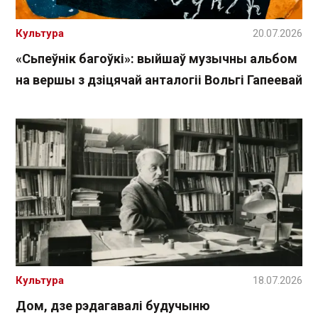
Культура
20.07.2026
«Сьпеўнік багоўкі»: выйшаў музычны альбом
на вершы з дзіцячай анталогіі Вольгі Гапеевай
Культура
18.07.2026
Дом, дзе рэдагавалі будучыню