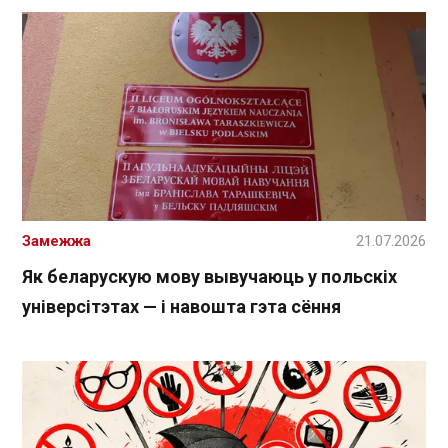
Замежжа
21.07.2026
Як беларускую мову вывучаюць у польскіх
універсітэтах — і навошта гэта сёння