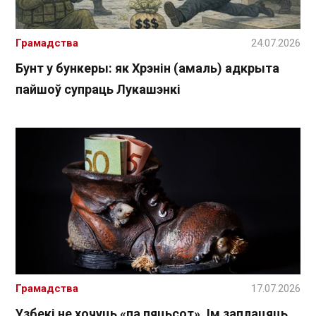
Грамадства
24.07.2026
Бунт у бункеры: як Хрэнін (амаль) адкрыта
пайшоў супраць Лукашэнкі
Грамадства
17.07.2026
Узбекі не хочуць «па пяцьсот». Ім заплацяць