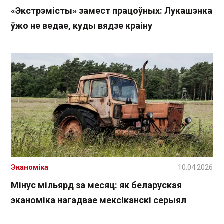
«Экстрэмісты» замест працоўных: Лукашэнка
ўжо не ведае, куды вядзе краіну
Эканоміка
10.04.2026
Мінус мільярд за месяц: як беларуская
эканоміка нагадвае мексіканскі серыял