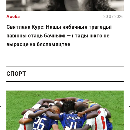
Асоба
20.07.2026
Святлана Курс: Нашы нябачныя трагедыі
павінны стаць бачнымі — і тады ніхто не
вырасце на бяспамяцтве
СПОРТ
Спасылка без VPN