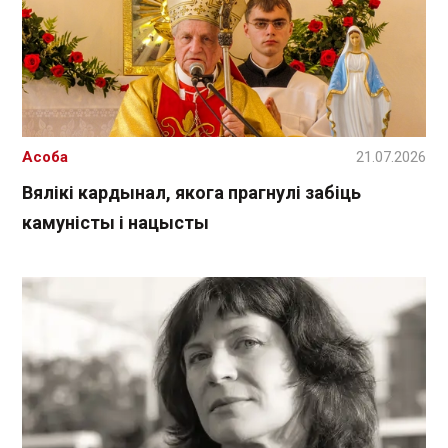
Асоба
21.07.2026
Вялікі кардынал, якога прагнулі забіць
камуністы і нацысты