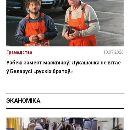
Грамадства
10.07.2026
Узбекі замест масквічоў: Лукашэнка не вітае
ў Беларусі «рускіх братоў»
ЭКАНОМІКА