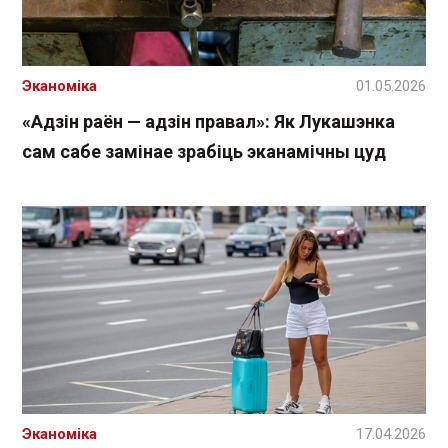
Эканоміка
01.05.2026
«Адзін раён — адзін правал»: Як Лукашэнка
сам сабе замінае зрабіць эканамічны цуд
Эканоміка
17.04.2026