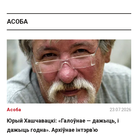
АСОБА
Асоба
23.07.2026
Юрый Хашчавацкі: «Галоўнае — дажыць, і
дажыць годна». Архіўнае інтэрв'ю