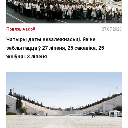
Повязь часоў
27.07.2026
Чатыры даты незалежнасьці. Як не
заблытацца ў 27 ліпеня, 25 сакавіка, 25
жніўня і 3 ліпеня