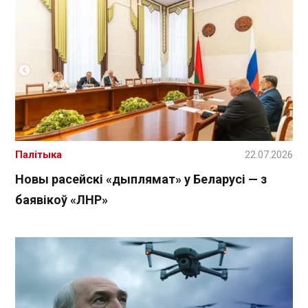
Палітыка
22.07.2026
Новы расейскі «дыплямат» у Беларусі — з
баявікоў «ЛНР»