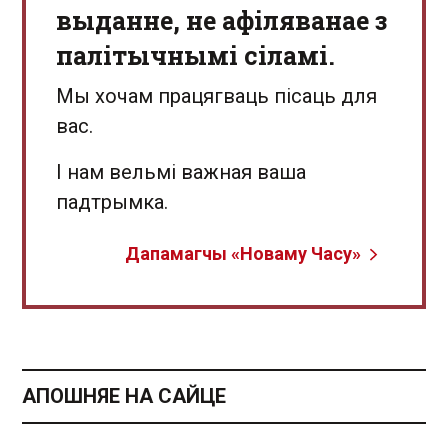
выданне, не афіляванае з
палітычнымі сіламі.
Мы хочам працягваць пісаць для
вас.
І нам вельмі важная ваша
падтрымка.
Дапамагчы «Новаму Часу»
АПОШНЯЕ НА САЙЦЕ