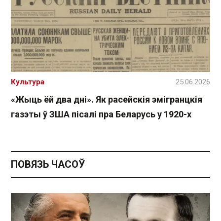
Культура
25.06.2026
«Жыць ёй два дні». Як расейскія эмігранцкія
газэты ў ЗША пісалі пра Беларусь у 1920-х
ПОВЯЗЬ ЧАСОЎ