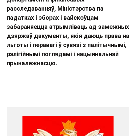
расследаванняў, Міністэрства па
падатках і зборах і вайскоўцам
забараняецца атрымліваць ад замежных
дзяржаў дакументы, якія даюць права на
льготы і перавагі ў сувязі з палітычнымі,
рэлігійнымі поглядамі і нацыянальнай
прыналежнасцю.