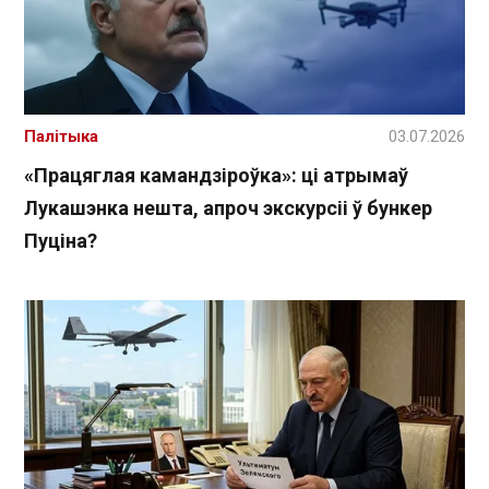
Палітыка
03.07.2026
«Працяглая камандзіроўка»: ці атрымаў
Лукашэнка нешта, апроч экскурсіі ў бункер
Пуціна?