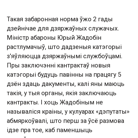
Такая забаронная норма ўжо 2 гады
дзейнічае для дзяржаўных служачых.
Міністр абароны Юрый Жадобін
растлумачыў, што дадзеныя катэгорыі
з'яўляюцца дзяржаўнымі службоўцамі.
Пры заключэнні кантрактаў новыя
катэгорыі будуць павінны на працягу 5
дзён здаць дакументы, калі яны маюць
такія, у тыя органы, якія заключаюць
кантракты. І хоць Жадобіным не
называліся краіны, у кулуарах «дэпутаты»
абмяркоўвалі, што перш за ўсё размова
ідзе пра тое, каб паменшыць