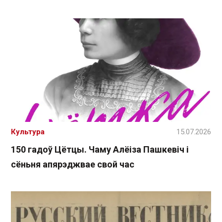
Культура
15.07.2026
150 гадоў Цётцы. Чаму Алёіза Пашкевіч і
сёньня апярэджвае свой час