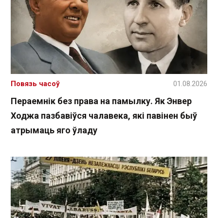
Повязь часоў
01.08.2026
Пераемнік без права на памылку. Як Энвер
Ходжа пазбавіўся чалавека, які павінен быў
атрымаць яго ўладу