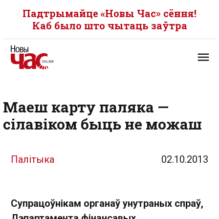
Падтрымайце «Новы Час» сёння!
Каб было што чытаць заўтра
Маеш карту паляка —
сілавіком быць не можаш
Палітыка
02.10.2013
Супрацоўнікам органаў унутраных спраў,
Дэпартамента фінансавых