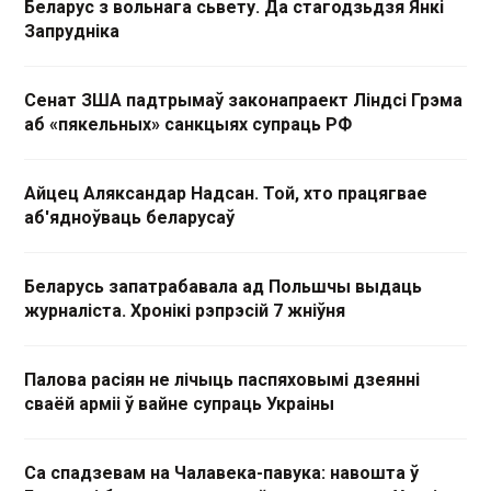
Беларус з вольнага сьвету. Да стагодзьдзя Янкі
Запрудніка
Сенат ЗША падтрымаў законапраект Ліндсі Грэма
аб «пякельных» санкцыях супраць РФ
Айцец Аляксандар Надсан. Той, хто працягвае
аб'ядноўваць беларусаў
Беларусь запатрабавала ад Польшчы выдаць
журналіста. Хронікі рэпрэсій 7 жніўня
Палова расіян не лічыць паспяховымі дзеянні
сваёй арміі ў вайне супраць Украіны
Са спадзевам на Чалавека-павука: навошта ў