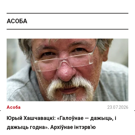
АСОБА
Асоба
23.07.2026
Спасылка без VPN
Юрый Хашчавацкі: «Галоўнае — дажыць, і
дажыць годна». Архіўнае інтэрв'ю