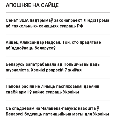
АПОШНЯЕ НА САЙЦЕ
Сенат ЗША падтрымаў законапраект Ліндсі Грэма
аб «пякельных» санкцыях супраць РФ
Айцец Аляксандар Надсан. Той, хто працягвае
аб'ядноўваць беларусаў
Беларусь запатрабавала ад Польшчы выдаць
журналіста. Хронікі рэпрэсій 7 жніўня
Палова расіян не лічыць паспяховымі дзеянні
сваёй арміі ў вайне супраць Украіны
Са спадзевам на Чалавека-павука: навошта ў
Беларусі будуюць патэнцыйныя мэты для Украіны