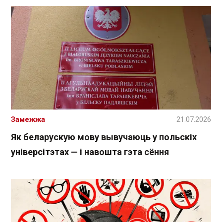
Замежжа
21.07.2026
Як беларускую мову вывучаюць у польскіх
універсітэтах — і навошта гэта сёння