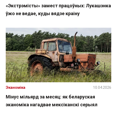
«Экстрэмісты» замест працоўных: Лукашэнка
ўжо не ведае, куды вядзе краіну
Эканоміка
10.04.2026
Мінус мільярд за месяц: як беларуская
эканоміка нагадвае мексіканскі серыял