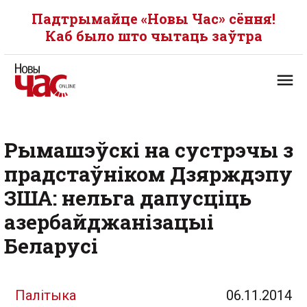
Падтрымайце «Новы Час» сёння!
Каб было што чытаць заўтра
Рымашэўскі на сустрэчы з
прадстаўніком Дзярждэпу
ЗША: нельга дапусціць
азербайджанізацыі
Беларусі
Палітыка
06.11.2014