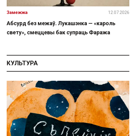
Замежжа
12.07.2026
Абсурд без межаў. Лукашэнка — «кароль
свету», смеццевы бак супраць Фаража
КУЛЬТУРА