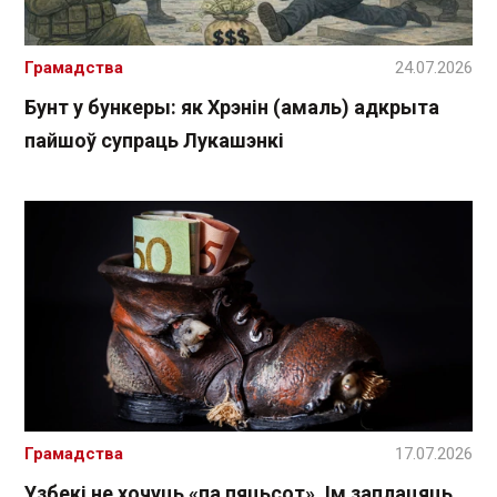
Грамадства
24.07.2026
Бунт у бункеры: як Хрэнін (амаль) адкрыта
пайшоў супраць Лукашэнкі
Грамадства
17.07.2026
Узбекі не хочуць «па пяцьсот». Ім заплацяць