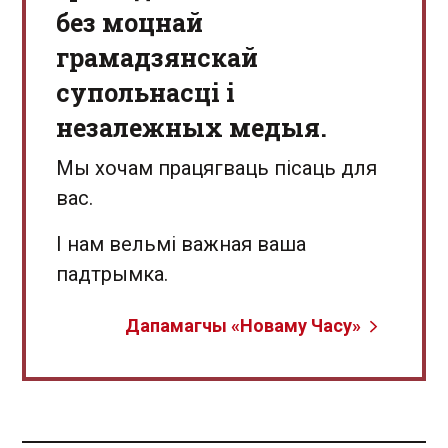
без моцнай
грамадзянскай
супольнасці і
незалежных медыя.
Мы хочам працягваць пісаць для
вас.
І нам вельмі важная ваша
падтрымка.
Дапамагчы «Новаму Часу»