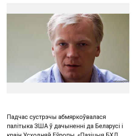
Падчас сустрэчы абмяркоўвалася
палітыка ЗША ў дачыненні да Беларусі і
краін Усходняй Еўропы. «Пазіцыя БХД