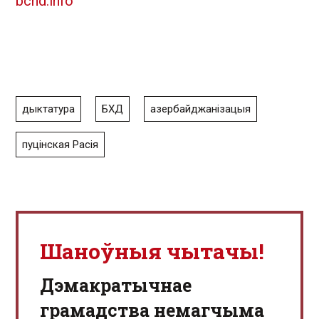
bchd.info
дыктатура
БХД
азербайджанізацыя
пуцінская Расія
Шаноўныя чытачы!
Дэмакратычнае
грамадства немагчыма