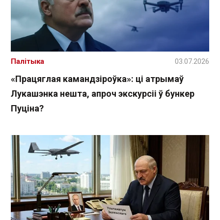
Палітыка
03.07.2026
«Працяглая камандзіроўка»: ці атрымаў
Лукашэнка нешта, апроч экскурсіі ў бункер
Пуціна?