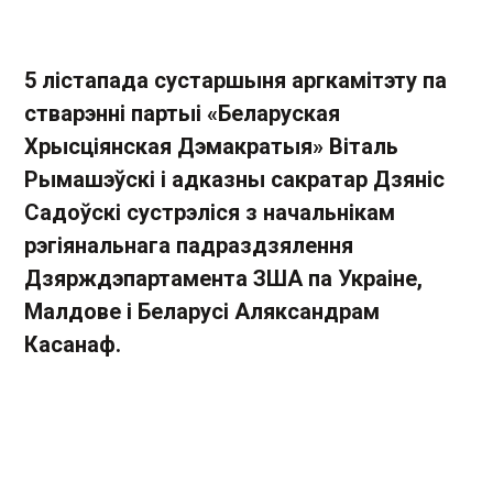
5 лістапада сустаршыня аргкамітэту па
стварэнні партыі
«
Беларуская
Хрысціянская Дэмакратыя
»
Віталь
Рымашэўскі і адказны сакратар Дзяніс
Садоўскі сустрэліся з начальнікам
рэгіянальнага падраздзялення
Дзярждэпартамента ЗША па Украіне,
Малдове і Беларусі Аляксандрам
Касанаф.