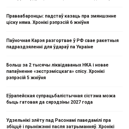
Праваабаронцы: падстаў казаць пра змяншэнне
ціску няма. Хронікі рэпрэсій 6 жніўня
Паўночная Карэя разгортвае ў РФ свае ракетныя
падраздзяленні для ўдараў па Украіне
Больш за 2 тысячы ліквідаваных НКА і новае
папаўненне «экстрэмісцкага» спісу. Хронікі
рэпрэсій 5 жніўня
Еўрапейская супрацьбалістычная сістэма можа
быць гатовая да сярэдзіны 2027 года
Удзельнікі злёту пад Расонамі паведамілі пра
збіццё і прыніжэнні пасля затрыманняў. Хронікі