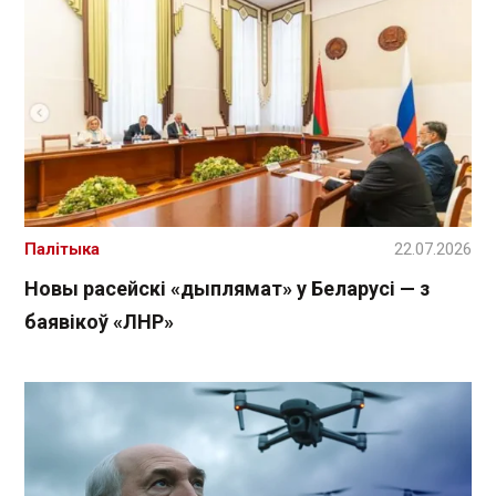
Палітыка
22.07.2026
Новы расейскі «дыплямат» у Беларусі — з
баявікоў «ЛНР»