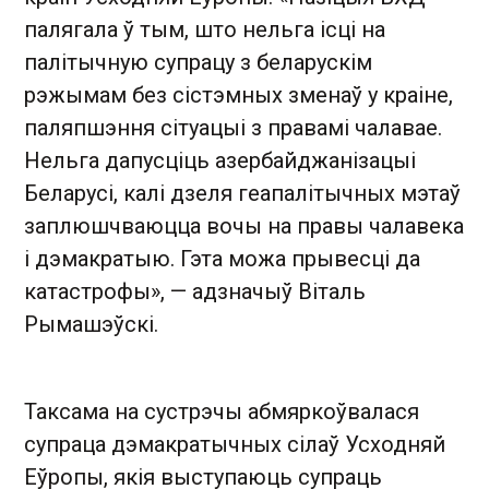
палягала ў тым, што нельга ісці на
палітычную супрацу з беларускім
рэжымам без сістэмных зменаў у краіне,
паляпшэння сітуацыі з правамі чалавае.
Нельга дапусціць азербайджанізацыі
Беларусі, калі дзеля геапалітычных мэтаў
заплюшчваюцца вочы на правы чалавека
і дэмакратыю. Гэта можа прывесці да
катастрофы», — адзначыў Віталь
Рымашэўскі.
Таксама на сустрэчы абмяркоўвалася
супраца дэмакратычных сілаў Усходняй
Еўропы, якія выступаюць супраць