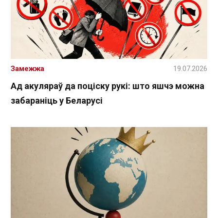
Замежжа
19.07.2026
Ад акуляраў да поціску рукі: што яшчэ можна
забараніць у Беларусі