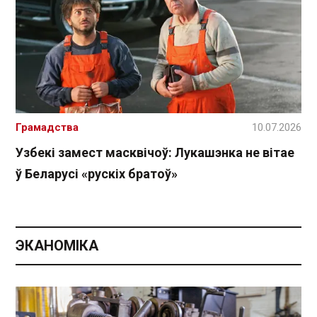
Грамадства
10.07.2026
Узбекі замест масквічоў: Лукашэнка не вітае
ў Беларусі «рускіх братоў»
ЭКАНОМІКА