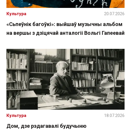
Культура
20.07.2026
«Сьпеўнік багоўкі»: выйшаў музычны альбом
на вершы з дзіцячай анталогіі Вольгі Гапеевай
Культура
18.07.2026
Дом, дзе рэдагавалі будучыню