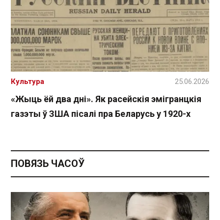
Культура
25.06.2026
«Жыць ёй два дні». Як расейскія эмігранцкія
газэты ў ЗША пісалі пра Беларусь у 1920-х
ПОВЯЗЬ ЧАСОЎ