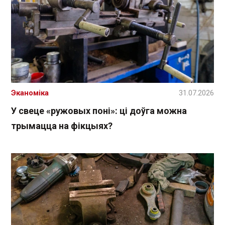
Эканоміка
31.07.2026
У свеце «ружовых поні»: ці доўга можна
трымацца на фікцыях?