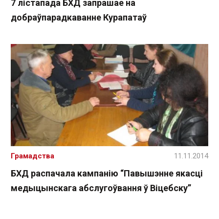
7 лістапада БХД запрашае на
добраўпарадкаванне Курапатаў
Грамадства
11.11.2014
БХД распачала кампанію “Павышэнне якасці
медыцынскага абслугоўвання ў Віцебску”