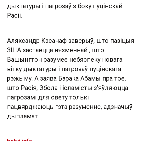
дыктатуры і пагрозаў з боку пуцінскай
Расіі.
Аляксандр Касанаф заверыў, што пазіцыя
ЗША застаецца нязменнай , што
Вашынгтон разумее небяспеку новага
вітку дыктатуры і пагрозаў пуцінскага
рэжыму. А заява Барака Абамы пра тое,
што Расія, Эбола і ісламісты з’яўляюцца
пагрозамі для свету толькі
пацвярджаюць гэта разуменне, адзначыў
дыпламат.