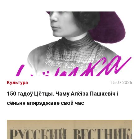
Культура
15.07.2026
150 гадоў Цётцы. Чаму Алёіза Пашкевіч і
сёньня апярэджвае свой час