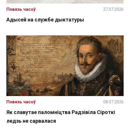
Повязь часоў
27.07.2026
Адысей на службе дыктатуры
Повязь часоў
08.07.2026
Як славутае паломніцтва Радзівіла Сіроткі
ледзь не сарвалася