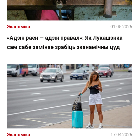
Эканоміка
01.05.2026
«Адзін раён — адзін правал»: Як Лукашэнка
сам сабе замінае зрабіць эканамічны цуд
Эканоміка
17.04.2026