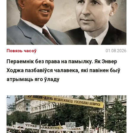
Повязь часоў
01.08.2026
Пераемнік без права на памылку. Як Энвер
Ходжа пазбавіўся чалавека, які павінен быў
атрымаць яго ўладу