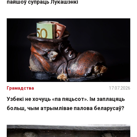
пайшоў супраць Лукашэнкі
Грамадства
17.07.2026
Узбекі не хочуць «па пяцьсот». Ім заплацяць
больш, чым атрымлівае палова беларусаў?