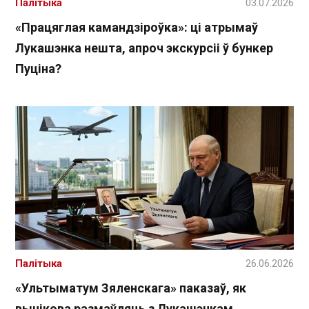
Палітыка
03.07.2026
«Працяглая камандзіроўка»: ці атрымаў
Лукашэнка нешта, апроч экскурсіі ў бункер
Пуціна?
Палітыка
26.06.2026
«Ультыматум Зяленскага» паказаў, як
вынікова размаўляць з Лукашэнкам