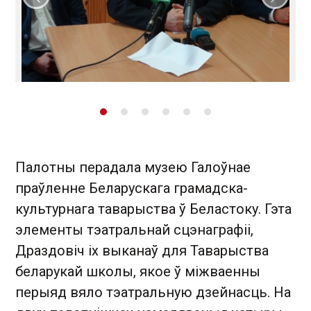
Папярэдні слайд
Наст
Палотны перадала музею Галоўнае
праўленне Беларускага грамадска-
культурнага таварыства ў Беластоку. Гэта
элементы тэатральнай сцэнаграфіі,
Драздовіч іх выканаў для Таварыства
беларукай школы, якое ў міжваенны
перыяд вяло тэатральную дзейнасць. На