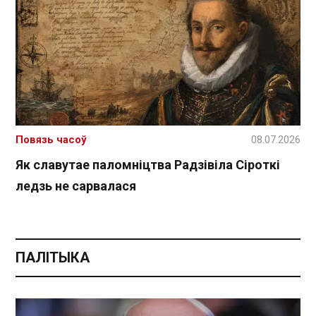
Повязь часоў
08.07.2026
Як славутае паломніцтва Радзівіла Сіроткі
ледзь не сарвалася
ПАЛІТЫКА