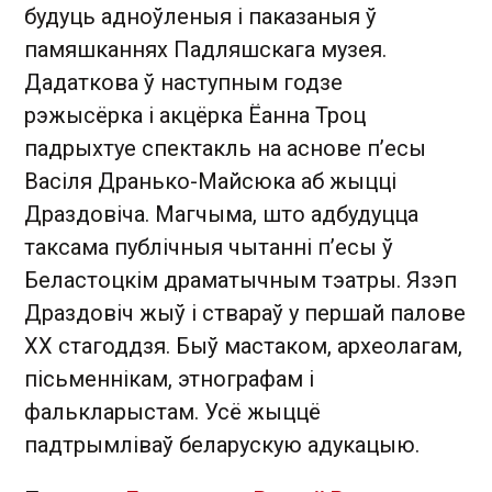
будуць адноўленыя і паказаныя ў
памяшканнях Падляшскага музея.
Дадаткова ў наступным годзе
рэжысёрка і акцёрка Ёанна Троц
падрыхтуе спектакль на аснове п’есы
Васіля Дранько-Майсюка аб жыцці
Драздовіча. Магчыма, што адбудуцца
таксама публічныя чытанні п’есы ў
Беластоцкім драматычным тэатры. Язэп
Драздовіч жыў і ствараў у першай палове
XX стагоддзя. Быў мастаком, археолагам,
пісьменнікам, этнографам і
фалькларыстам. Усё жыццё
падтрымліваў беларускую адукацыю.