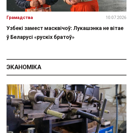
Грамадства
10.07.2026
Узбекі замест масквічоў: Лукашэнка не вітае
ў Беларусі «рускіх братоў»
ЭКАНОМІКА