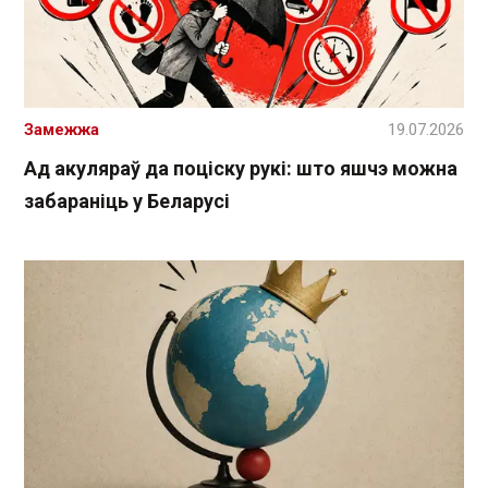
Замежжа
19.07.2026
Ад акуляраў да поціску рукі: што яшчэ можна
забараніць у Беларусі