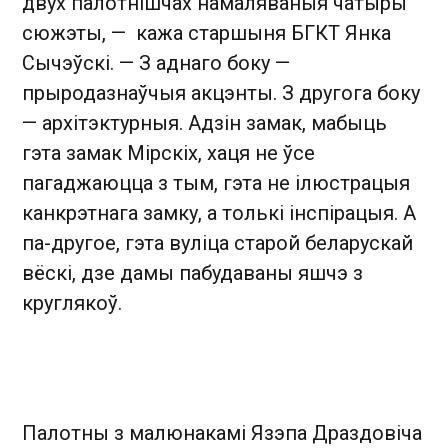
двух палотнішчах намаляваныя чатыры
сюжэты, — кажа старшыня БГКТ Янка
Сычэўскі. — З аднаго боку —
прыродазнаўчыя акцэнты. З другога боку
— архітэктурныя. Адзін замак, мабыць
гэта замак Мірскіх, хаця не ўсе
пагаджаюцца з тым, гэта не ілюстрацыя
канкрэтнага замку, а толькі інспірацыя. А
па-другое, гэта вуліца старой беларускай
вёскі, дзе дамы пабудаваны яшчэ з
круглякоў.
Палотны з малюнакамі Язэпа Драздовіча