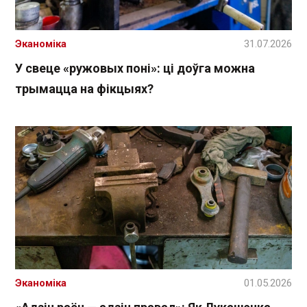
Эканоміка
31.07.2026
У свеце «ружовых поні»: ці доўга можна
трымацца на фікцыях?
Эканоміка
01.05.2026