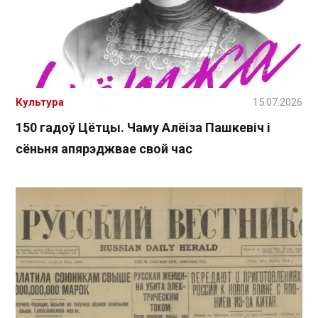
Культура
15.07.2026
150 гадоў Цётцы. Чаму Алёіза Пашкевіч і
сёньня апярэджвае свой час