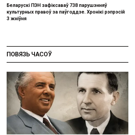
Беларускі ПЭН зафіксаваў 738 парушэнняў
культурных правоў за паўгоддзе. Хронікі рэпрэсій
3 жніўня
ПОВЯЗЬ ЧАСОЎ