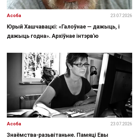
Асоба
23.07.2026
Юрый Хашчавацкі: «Галоўнае — дажыць, і
дажыць годна». Архіўнае інтэрв'ю
Асоба
23.07.2026
Знаёмства-разьвітаньне. Памяці Евы