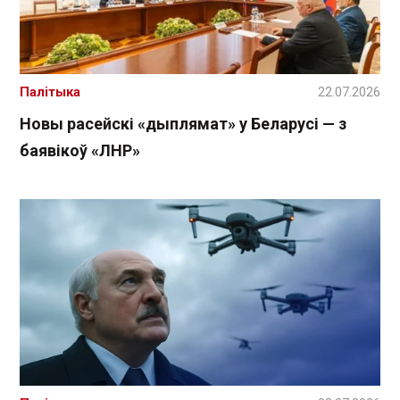
Палітыка
22.07.2026
Новы расейскі «дыплямат» у Беларусі — з
баявікоў «ЛНР»