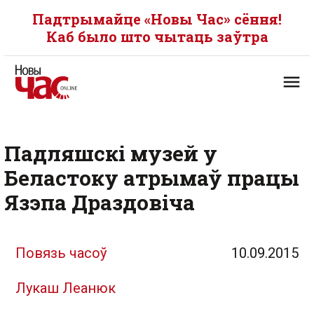
Падтрымайце «Новы Час» сёння!
Каб было што чытаць заўтра
Падляшскі музей у
Беластоку атрымаў працы
Язэпа Драздовіча
Повязь часоў
10.09.2015
Лукаш Леанюк