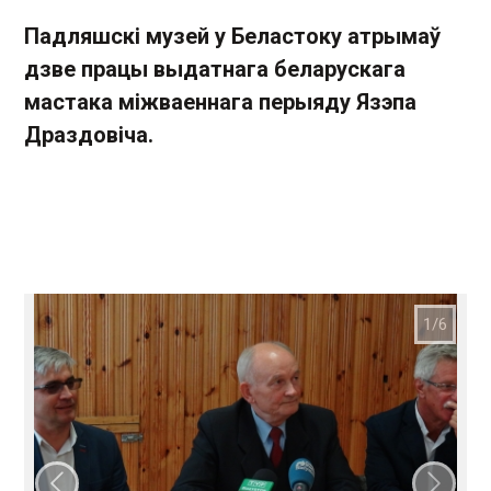
Падляшскі музей у Беластоку атрымаў
дзве працы выдатнага беларускага
мастака міжваеннага перыяду Язэпа
Драздовіча.