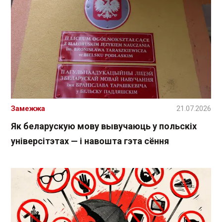
Замежжа
21.07.2026
Як беларускую мову вывучаюць у польскіх
універсітэтах — і навошта гэта сёння