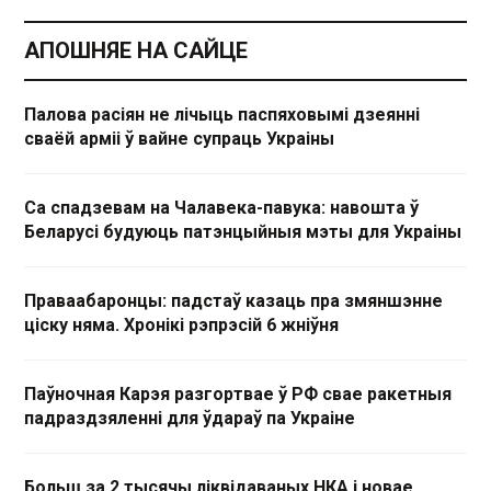
АПОШНЯЕ НА САЙЦЕ
Палова расіян не лічыць паспяховымі дзеянні
сваёй арміі ў вайне супраць Украіны
Са спадзевам на Чалавека-павука: навошта ў
Беларусі будуюць патэнцыйныя мэты для Украіны
Праваабаронцы: падстаў казаць пра змяншэнне
ціску няма. Хронікі рэпрэсій 6 жніўня
Паўночная Карэя разгортвае ў РФ свае ракетныя
падраздзяленні для ўдараў па Украіне
Больш за 2 тысячы ліквідаваных НКА і новае