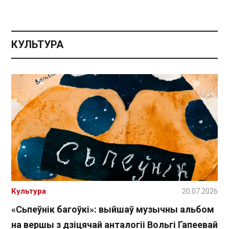
КУЛЬТУРА
Культура
20.07.2026
«Сьпеўнік багоўкі»: выйшаў музычны альбом
на вершы з дзіцячай анталогіі Вольгі Гапеевай