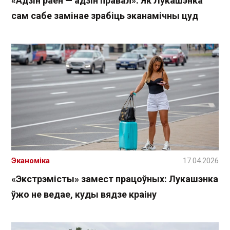
«Адзін раён — адзін правал»: Як Лукашэнка
сам сабе замінае зрабіць эканамічны цуд
Эканоміка
17.04.2026
«Экстрэмісты» замест працоўных: Лукашэнка
ўжо не ведае, куды вядзе краіну