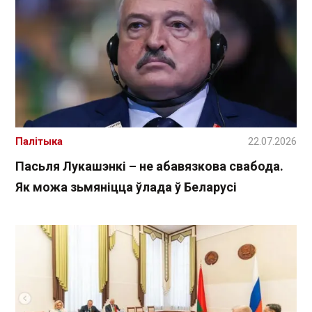
Палітыка
22.07.2026
Пасьля Лукашэнкі – не абавязкова свабода.
Як можа зьмяніцца ўлада ў Беларусі