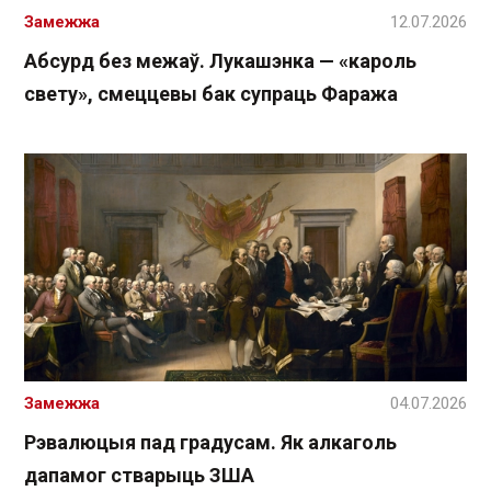
Замежжа
12.07.2026
Абсурд без межаў. Лукашэнка — «кароль
свету», смеццевы бак супраць Фаража
Замежжа
04.07.2026
Рэвалюцыя пад градусам. Як алкаголь
дапамог стварыць ЗША