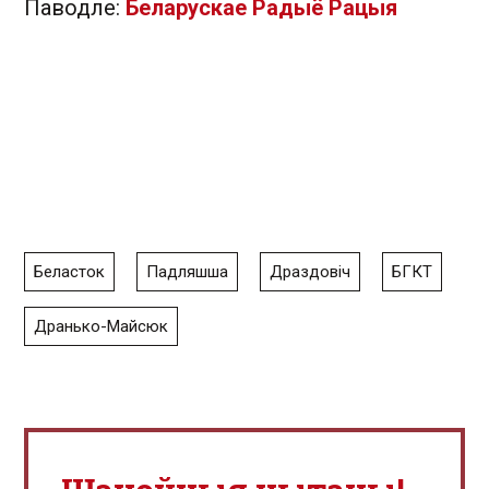
Паводле:
Беларускае Радыё Рацыя
Беласток
Падляшша
Драздовіч
БГКТ
Дранько-Майсюк