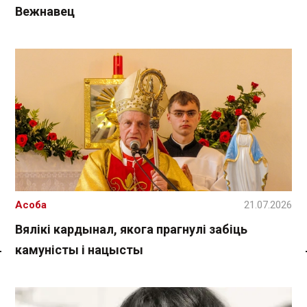
Вежнавец
Асоба
21.07.2026
Вялікі кардынал, якога прагнулі забіць
камуністы і нацысты
Спасылка без VPN