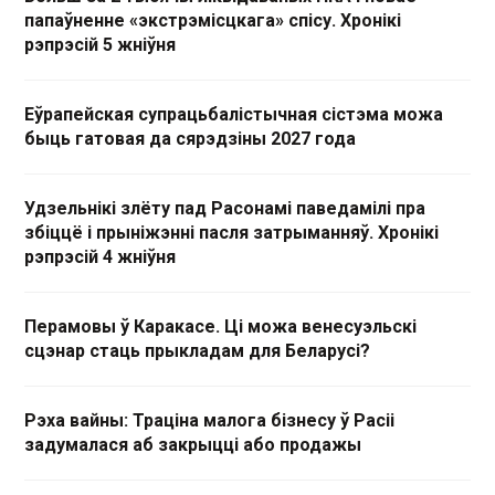
папаўненне «экстрэмісцкага» спісу. Хронікі
рэпрэсій 5 жніўня
Еўрапейская супрацьбалістычная сістэма можа
быць гатовая да сярэдзіны 2027 года
Удзельнікі злёту пад Расонамі паведамілі пра
збіццё і прыніжэнні пасля затрыманняў. Хронікі
рэпрэсій 4 жніўня
Перамовы ў Каракасе. Ці можа венесуэльскі
сцэнар стаць прыкладам для Беларусі?
Рэха вайны: Траціна малога бізнесу ў Расіі
задумалася аб закрыцці або продажы