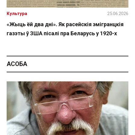
Культура
25.06.2026
«Жыць ёй два дні». Як расейскія эмігранцкія
газэты ў ЗША пісалі пра Беларусь у 1920-х
АСОБА