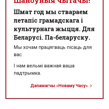
Шаноўныя чытачы!
Шмат год мы ствараем
летапіс грамадскага і
культурнага жыцця. Для
Беларусі. Па-беларуску.
Мы хочам працягваць пісаць для
вас.
І нам вельмі важная ваша
падтрымка.
Дапамагчы «Новаму Часу»