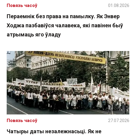
Повязь часоў
01.08.2026
Пераемнік без права на памылку. Як Энвер
Ходжа пазбавіўся чалавека, які павінен быў
атрымаць яго ўладу
Повязь часоў
27.07.2026
Чатыры даты незалежнасьці. Як не