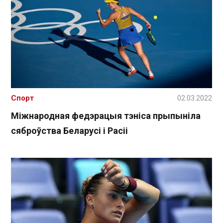
Спорт
02.03.2022
Міжнародная федэрацыя тэніса прыпыніла
сяброўства Беларусі і Расіі