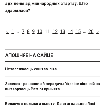
адхілены ад міжнародных стартаў. Што
здарылася?
‹
1
7
8
9
10
11
12
13
14
15
20
›
…
…
АПОШНЯЕ НА САЙЦЕ
Незалежнасць коштам піва
Зяленскі: рашэнне аб перадачы Украіне ліцэнзій на
вытворчасць Patriot прынята
Беларус з вольнага сьвету. Да стагодзьдзя Янкі