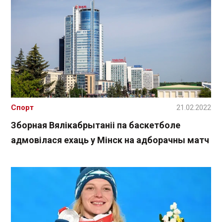
Спорт
21.02.2022
Зборная Вялікабрытаніі па баскетболе
адмовілася ехаць у Мінск на адборачны матч