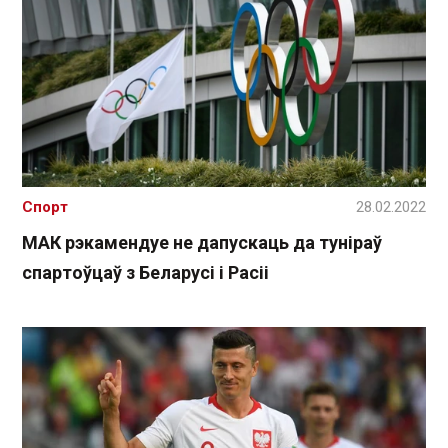
Спорт
28.02.2022
МАК рэкамендуе не дапускаць да туніраў
спартоўцаў з Беларусі і Расіі