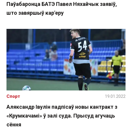
Паўабаронца БАТЭ Павел Няхайчык заявіў,
што завяршыў кар'еру
Спорт
19.01.2022
Аляксандр Івулін падпісаў новы кантракт з
«Крумкачамі» ў залі суда. Прысуд агучаць
сёння