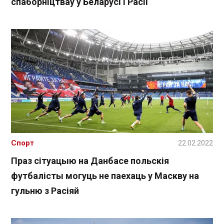
спаборніцтваў у Беларусі і Расіі
Спорт
22.02.2022
Праз сітуацыю на Данбасе польскія
футбалісты могуць не паехаць у Маскву на
гульню з Расіяй