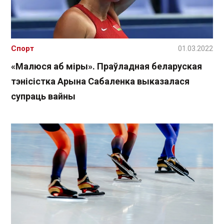
Спорт
01.03.2022
«Малюся аб міры». Праўладная беларуская
тэнісістка Арына Сабаленка выказалася
супраць вайны