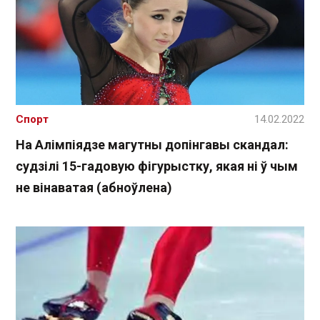
Спорт
14.02.2022
На Алімпіядзе магутны допінгавы скандал:
судзілі 15-гадовую фігурыстку, якая ні ў чым
не вінаватая (абноўлена)