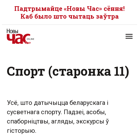
Падтрымайце «Новы Час» сёння!
Каб было што чытаць заўтра
Спорт (старонка 11)
Усё, што датычыцца беларускага і
сусветнага спорту. Падзеі, асобы,
спаборніцтвы, агляды, экскурсы ў
гісторыю.