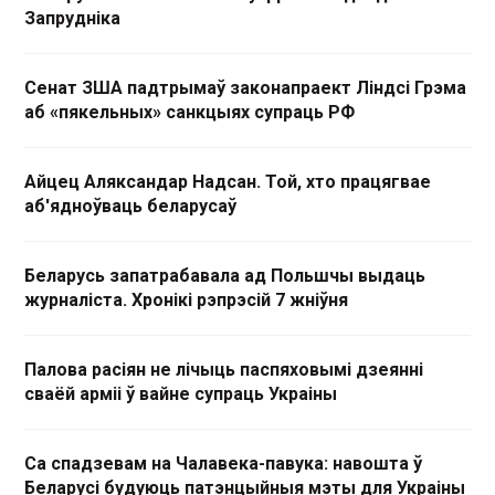
Запрудніка
Сенат ЗША падтрымаў законапраект Ліндсі Грэма
аб «пякельных» санкцыях супраць РФ
Айцец Аляксандар Надсан. Той, хто працягвае
аб'ядноўваць беларусаў
Беларусь запатрабавала ад Польшчы выдаць
журналіста. Хронікі рэпрэсій 7 жніўня
Палова расіян не лічыць паспяховымі дзеянні
сваёй арміі ў вайне супраць Украіны
Са спадзевам на Чалавека-павука: навошта ў
Беларусі будуюць патэнцыйныя мэты для Украіны