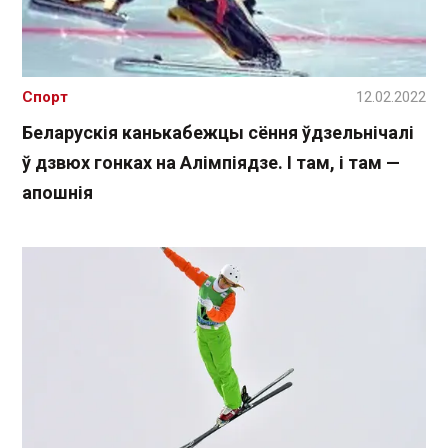
Спорт
12.02.2022
Беларускія канькабежцы сёння ўдзельнічалі
ў дзвюх гонках на Алімпіядзе. І там, і там —
апошнія