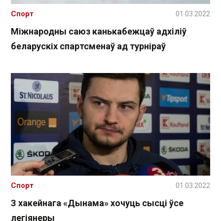
Спорт
01.03.2022
Міжнародны саюз канькабежцаў адхіліў
беларускіх спартсменаў ад турніраў
Спорт
01.03.2022
З хакейнага «Дынама» хочуць сысці ўсе
легіянеры