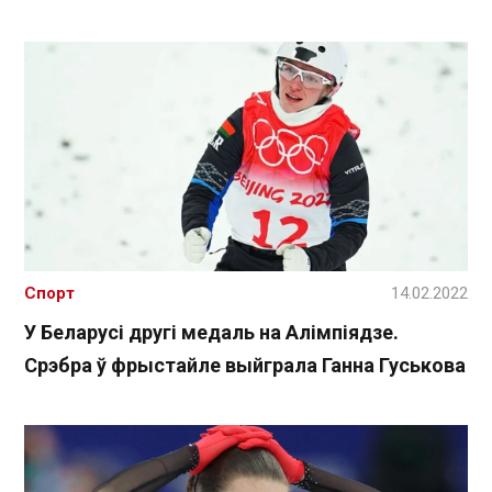
Спорт
14.02.2022
У Беларусі другі медаль на Алімпіядзе.
Срэбра ў фрыстайле выйграла Ганна Гуськова