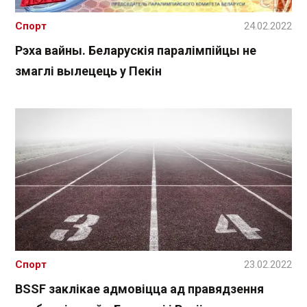
Спорт
24.02.2022
Рэха вайны. Беларускія паралімпійцы не
змаглі вылецець у Пекін
Спорт
23.02.2022
BSSF заклікае адмовіцца ад правядзення