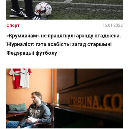
Спорт
16.01.2022
«Крумкачам» не працягнулі арэнду стадыёна.
Журналіст: гэта асабісты загад старшыні
Федэрацыі футболу