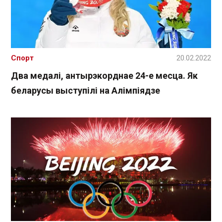
Спорт
20.02.2022
Два медалі, антырэкорднае 24-е месца. Як
беларусы выступілі на Алімпіядзе