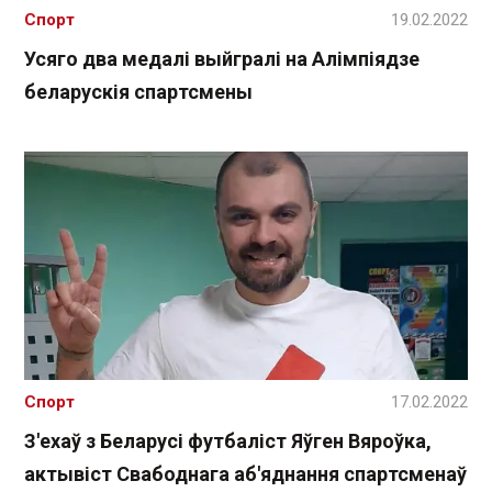
Спорт
19.02.2022
Усяго два медалі выйгралі на Алімпіядзе
беларускія спартсмены
Спорт
17.02.2022
З'ехаў з Беларусі футбаліст Яўген Вяроўка,
актывіст Свабоднага аб'яднання спартсменаў