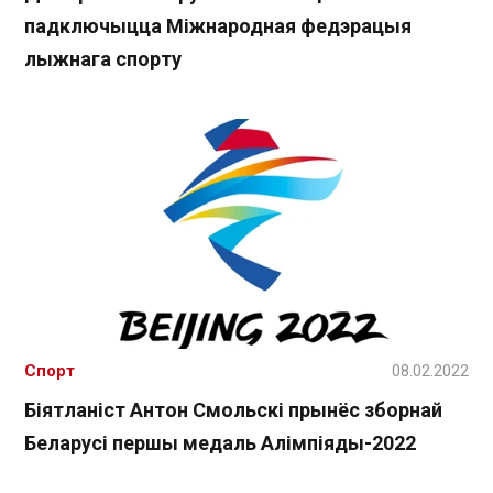
падключыцца Міжнародная федэрацыя
лыжнага спорту
Спорт
08.02.2022
Біятланіст Антон Смольскі прынёс зборнай
Беларусі першы медаль Алімпіяды-2022