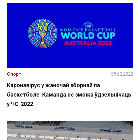
Спорт
05.02.2022
Каронавірус у жаночай зборнай па
баскетболе. Каманда не зможа ўдзельнічаць
у ЧС-2022