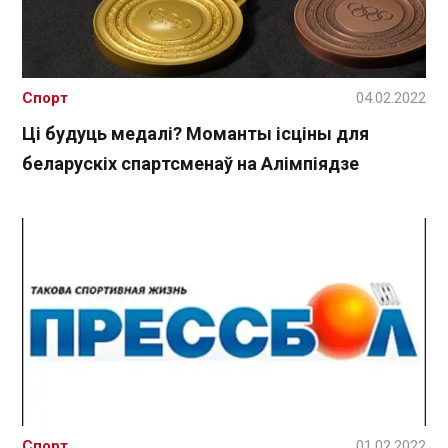
Спорт
04.02.2022
Ці будуць медалі? Моманты ісціны для
беларускіх спартсменаў на Алімпіядзе
Спорт
01.02.2022