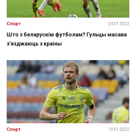
Спорт
24.01.2022
Што з беларускім футболам? Гульцы масава
з’язджаюць з краіны
Спорт
19.01.2022