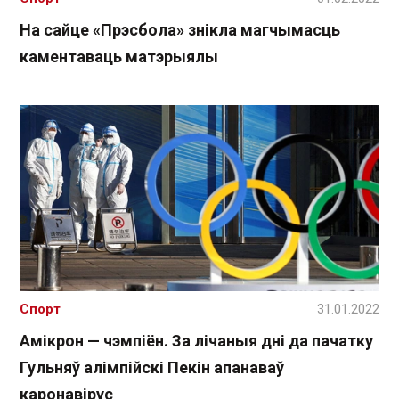
На сайце «Прэсбола» знікла магчымасць
каментаваць матэрыялы
Спорт
31.01.2022
Амікрон — чэмпіён. За лічаныя дні да пачатку
Гульняў алімпійскі Пекін апанаваў
каронавірус