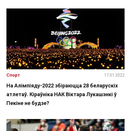
Спорт
17.01.2022
На Алімпіяду-2022 збіраюцца 28 беларускіх
атлетаў. Кіраўніка НАК Віктара Лукашэнкі ў
Пекіне не будзе?