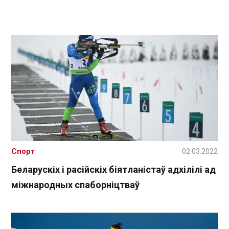
Спорт
02.03.2022
Беларускіх і расійскіх біятланістаў адхілілі ад
міжнародных спаборніцтваў