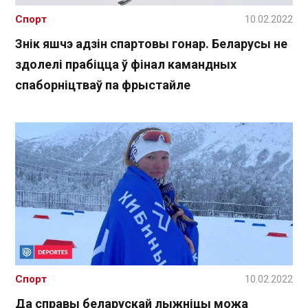
Спорт
10.02.2022
Знік яшчэ адзін спартовы гонар. Беларусы не
здолелі прабіцца ў фінал камандных
спаборніцтваў па фрыстайле
Спорт
10.02.2022
Да справы беларускай лыжніцы можа