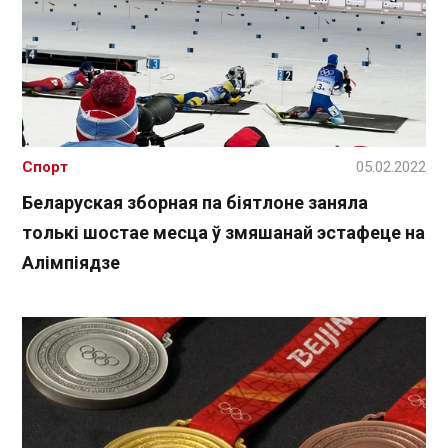
Спорт
05.02.2022
Беларуская зборная па біятлоне заняла
толькі шостае месца ў змяшанай эстафеце на
Алімпіядзе