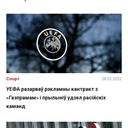
Спорт
28.02.2022
УЕФА разарваў рэкламны кантракт з
«Газпрамам» і прыпыніў удзел расійскіх
каманд