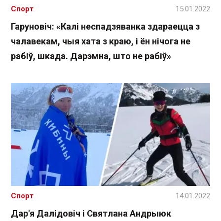
Спорт
15.01.2022
Гаруновіч: «Калі неспадзяванка здараецца з
чалавекам, чыя хата з краю, і ён нічога не
рабіў, шкада. Дарэмна, што не рабіў»
Спорт
14.01.2022
Дар'я Далідовіч і Святлана Андрыюк