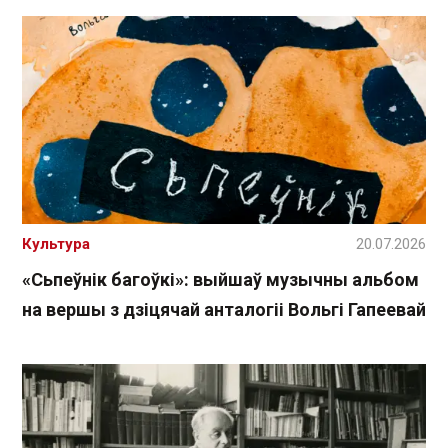
Культура
20.07.2026
«Сьпеўнік багоўкі»: выйшаў музычны альбом
на вершы з дзіцячай анталогіі Вольгі Гапеевай