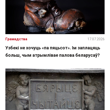
Грамадства
17.07.2026
Узбекі не хочуць «па пяцьсот». Ім заплацяць
больш, чым атрымлівае палова беларусаў?