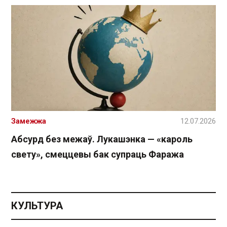
Замежжа
12.07.2026
Абсурд без межаў. Лукашэнка — «кароль
свету», смеццевы бак супраць Фаража
КУЛЬТУРА