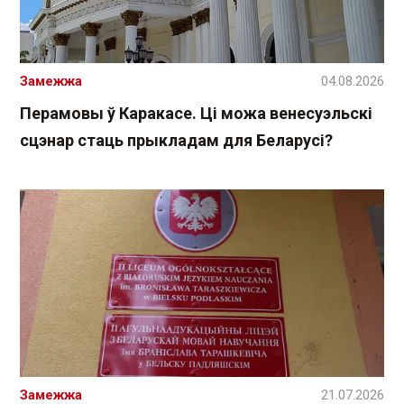
Замежжа
04.08.2026
Перамовы ў Каракасе. Ці можа венесуэльскі
сцэнар стаць прыкладам для Беларусі?
Замежжа
21.07.2026