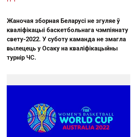
Жаночая зборная Беларусі не згуляе ў
кваліфікацыі баскетбольнага чэмпіянату
свету-2022. У суботу каманда не змагла
вылецець у Осаку на кваліфікацыйны
турнір ЧС.