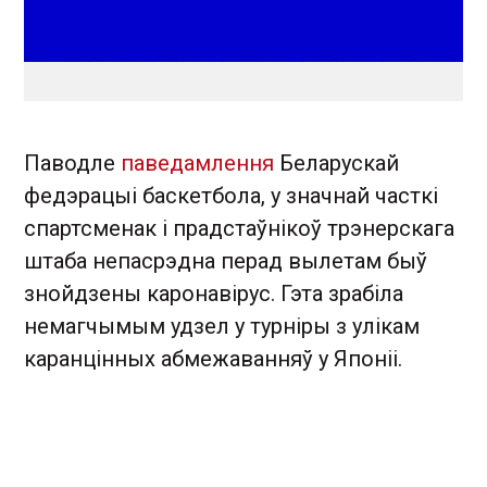
Паводле
паведамлення
Беларускай
федэрацыі баскетбола, у значнай часткі
спартсменак і прадстаўнікоў трэнерскага
штаба непасрэдна перад вылетам быў
знойдзены каронавірус. Гэта зрабіла
немагчымым удзел у турніры з улікам
каранцінных абмежаванняў у Японіі.