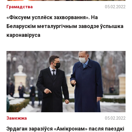
Грамадства
05.02.2022
«Фіксуем усплёск захворвання ». На
Беларускім металургічным заводзе ўспышка
каронавіруса
Замежжа
05.02.2022
Эрдаган заразіўся «Амікронам» пасля паездкі