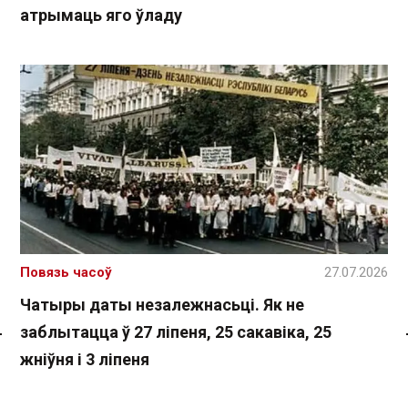
атрымаць яго ўладу
Повязь часоў
27.07.2026
Чатыры даты незалежнасьці. Як не
заблытацца ў 27 ліпеня, 25 сакавіка, 25
Спасылка без VPN
жніўня і 3 ліпеня