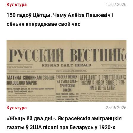
Культура
15.07.2026
150 гадоў Цётцы. Чаму Алёіза Пашкевіч і
сёньня апярэджвае свой час
Культура
25.06.2026
«Жыць ёй два дні». Як расейскія эмігранцкія
газэты ў ЗША пісалі пра Беларусь у 1920-х