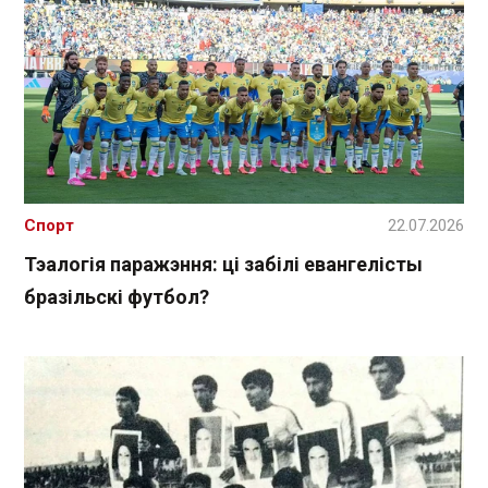
Спорт
22.07.2026
Тэалогія паражэння: ці забілі евангелісты
бразільскі футбол?