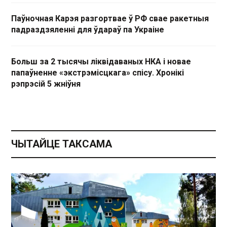
Паўночная Карэя разгортвае ў РФ свае ракетныя
падраздзяленні для ўдараў па Украіне
Больш за 2 тысячы ліквідаваных НКА і новае
папаўненне «экстрэмісцкага» спісу. Хронікі
рэпрэсій 5 жніўня
ЧЫТАЙЦЕ ТАКСАМА