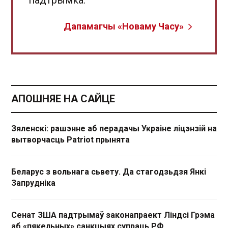
падтрымка.
Дапамагчы «Новаму Часу»
АПОШНЯЕ НА САЙЦЕ
Зяленскі: рашэнне аб перадачы Украіне ліцэнзій на
вытворчасць Patriot прынята
Беларус з вольнага сьвету. Да стагодзьдзя Янкі
Запрудніка
Сенат ЗША падтрымаў законапраект Ліндсі Грэма
аб «пякельных» санкцыях супраць РФ