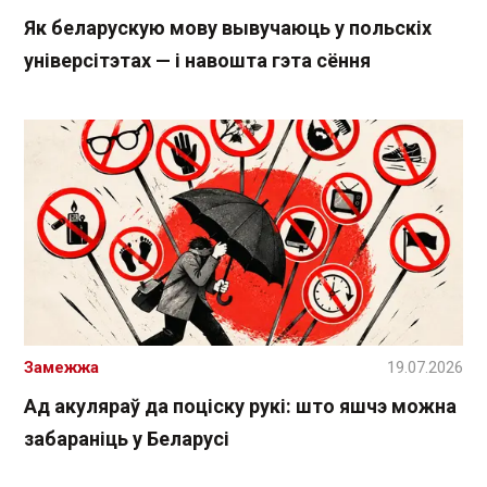
Як беларускую мову вывучаюць у польскіх
універсітэтах — і навошта гэта сёння
Замежжа
19.07.2026
Ад акуляраў да поціску рукі: што яшчэ можна
забараніць у Беларусі