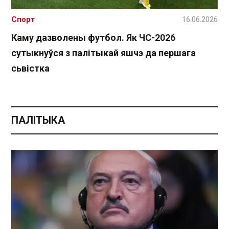
Спорт
16.06.2026
Каму дазволены футбол. Як ЧС-2026
сутыкнуўся з палітыкай яшчэ да першага
сьвістка
ПАЛІТЫКА