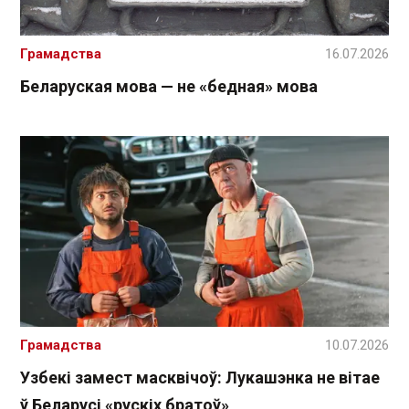
Грамадства
16.07.2026
Беларуская мова — не «бедная» мова
Грамадства
10.07.2026
Узбекі замест масквічоў: Лукашэнка не вітае
ў Беларусі «рускіх братоў»