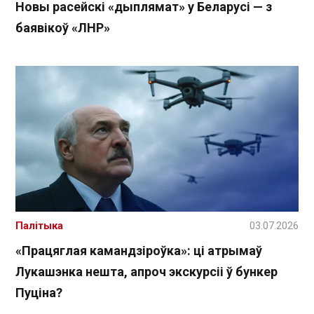
Новы расейскі «дыплямат» у Беларусі — з
баявікоў «ЛНР»
Палітыка
03.07.2026
«Працяглая камандзіроўка»: ці атрымаў
Лукашэнка нешта, апроч экскурсіі ў бункер
Пуціна?