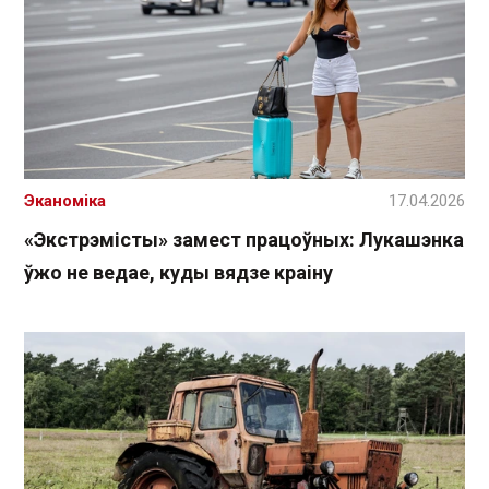
Эканоміка
17.04.2026
«Экстрэмісты» замест працоўных: Лукашэнка
ўжо не ведае, куды вядзе краіну