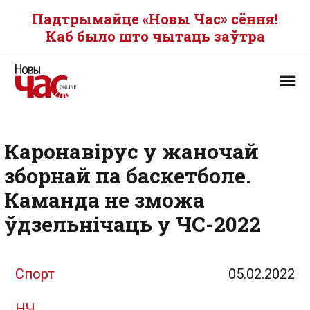
Падтрымайце «Новы Час» сёння!
Каб было што чытаць заўтра
Каронавірус у жаночай
зборнай па баскетболе.
Каманда не зможа
ўдзельнічаць у ЧС-2022
Спорт
05.02.2022
НЧ