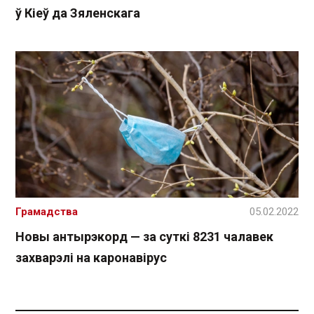
ў Кіеў да Зяленскага
Грамадства
05.02.2022
Новы антырэкорд — за суткі 8231 чалавек
захварэлі на каронавірус