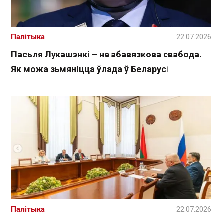
Палітыка
22.07.2026
Пасьля Лукашэнкі – не абавязкова свабода.
Як можа зьмяніцца ўлада ў Беларусі
Палітыка
22.07.2026