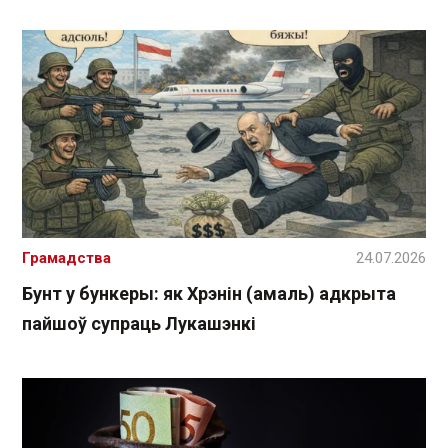
Грамадства
24.07.2026
Бунт у бункеры: як Хрэнін (амаль) адкрыта
пайшоў супраць Лукашэнкі