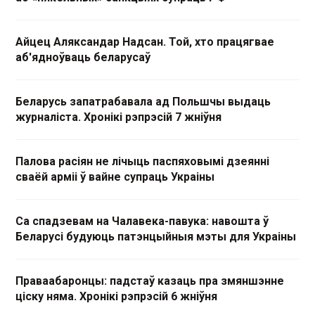
Айцец Аляксандар Надсан. Той, хто працягвае
аб'ядноўваць беларусаў
Беларусь запатрабавала ад Польшчы выдаць
журналіста. Хронікі рэпрэсій 7 жніўня
Палова расіян не лічыць паспяховымі дзеянні
сваёй арміі ў вайне супраць Украіны
Са спадзевам на Чалавека-павука: навошта ў
Беларусі будуюць патэнцыйныя мэты для Украіны
Праваабаронцы: падстаў казаць пра змяншэнне
ціску няма. Хронікі рэпрэсій 6 жніўня