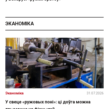
ЭКАНОМІКА
Эканоміка
31.07.2026
У свеце «ружовых поні»: ці доўга можна