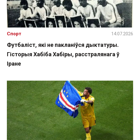
Спорт
14.07.2026
Футбаліст, які не пакланіўся дыктатуры.
Гісторыя Хабіба Хабіры, расстралянага ў
Іране