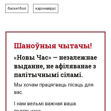
баскетбол
каронавірус
Шаноўныя чытачы!
«Новы Час» — незалежнае
выданне, не афіляванае з
палітычнымі сіламі.
Мы хочам працягваць пісаць для
вас.
І нам вельмі важная ваша