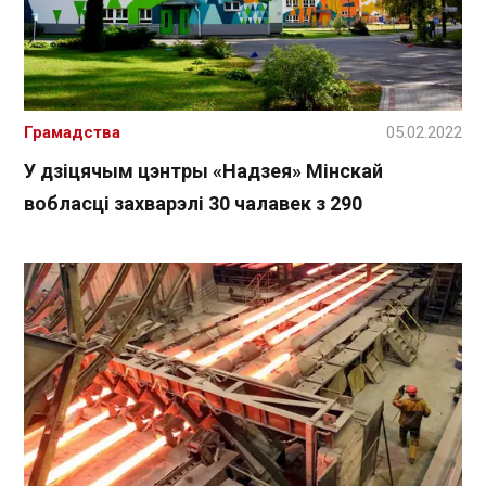
Грамадства
05.02.2022
У дзіцячым цэнтры «Надзея» Мінскай
вобласці захварэлі 30 чалавек з 290