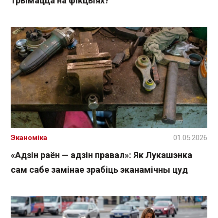
трымацца на фікцыях?
Эканоміка
01.05.2026
«Адзін раён — адзін правал»: Як Лукашэнка
сам сабе замінае зрабіць эканамічны цуд