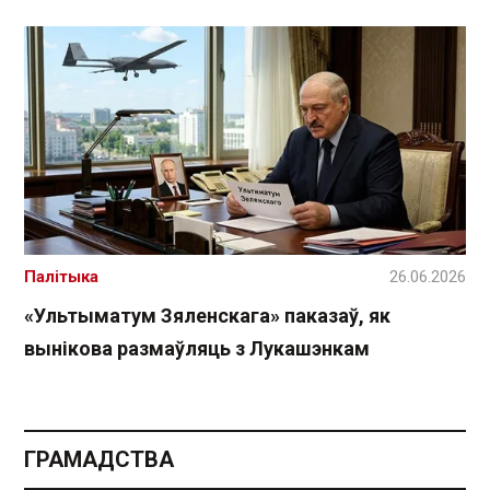
Палітыка
26.06.2026
«Ультыматум Зяленскага» паказаў, як
вынікова размаўляць з Лукашэнкам
ГРАМАДСТВА