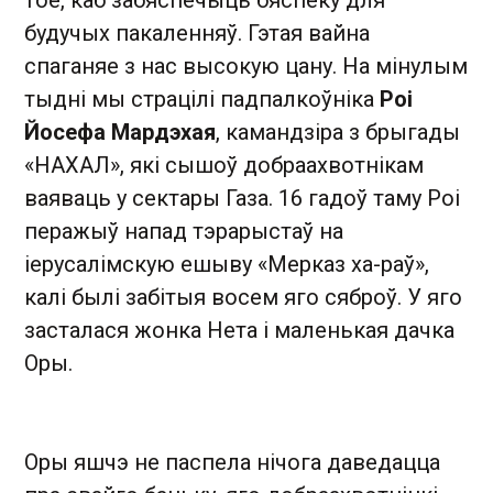
будучых пакаленняў. Гэтая вайна
спаганяе з нас высокую цану. На мінулым
тыдні мы страцілі падпалкоўніка
Роі
Йосефа Мардэхая
, камандзіра з брыгады
«НАХАЛ», які сышоў добраахвотнікам
ваяваць у сектары Газа. 16 гадоў таму Роі
перажыў напад тэрарыстаў на
іерусалімскую ешыву «Мерказ ха-раў»,
калі былі забітыя восем яго сяброў. У яго
засталася жонка Нета і маленькая дачка
Оры.
Оры яшчэ не паспела нічога даведацца