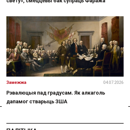
свету», смеццевы бак супраць Фаража
Замежжа
04.07.2026
Рэвалюцыя пад градусам. Як алкаголь
дапамог стварыць ЗША
Спасылка без VPN