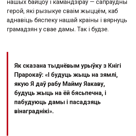
нашых байцоў і камандзіраў — сапраўдны
герой, які рызыкуе сваім жыццём, каб
аднавіць бяспеку нашай краіны і вярнуць
грамадзян у свае дамы. Так і будзе.
Як сказана тыднёвым урыўку з Кнігі
Прарокаў: «І будуць жыць на зямлі,
якую Я даў рабу Майму Яакаву,
будуць жыць на ёй бясьпечна, і
пабудуюць дамы і пасадзяць
вінаграднікі».