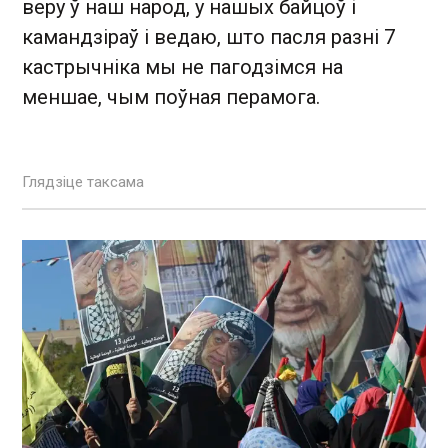
веру ў наш народ, у нашых байцоў і
камандзіраў і ведаю, што пасля разні 7
кастрычніка мы не пагодзімся на
меншае, чым поўная перамога.
Глядзіце таксама