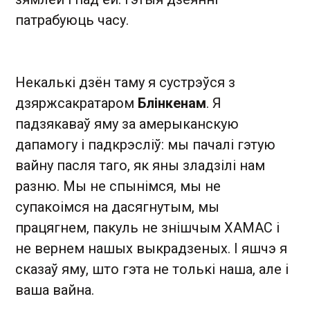
патрабуюць часу.
Некалькі дзён таму я сустрэўся з
дзяржсакратаром
Блінкенам
. Я
падзякаваў яму за амерыканскую
дапамогу і падкрэсліў: мы пачалі гэтую
вайну пасля таго, як яны зладзілі нам
разню. Мы не спынімся, мы не
супакоімся на дасягнутым, мы
працягнем, пакуль не знішчым ХАМАС і
не вернем нашых выкрадзеных. І яшчэ я
сказаў яму, што гэта не толькі наша, але і
ваша вайна.