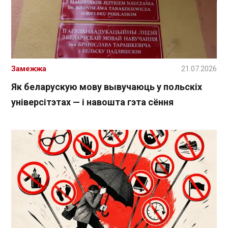
Замежжа
21.07.2026
Як беларускую мову вывучаюць у польскіх
універсітэтах — і навошта гэта сёння