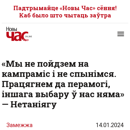
Падтрымайце «Новы Час» сёння!
Каб было што чытаць заўтра
«Мы не пойдзем на
кампраміс і не спынімся.
Працягнем да перамогі,
іншага выбару ў нас няма»
— Нетаніягу
Замежжа
14.01.2024