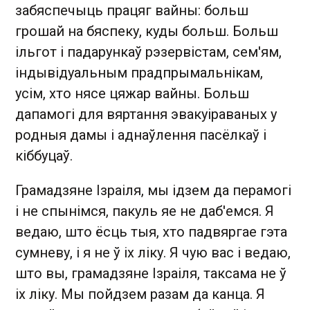
забяспечыць працяг вайны: больш
грошай на бяспеку, куды больш. Больш
ільгот і падарункаў рэзервістам, сем'ям,
індывідуальным прадпрымальнікам,
усім, хто нясе цяжар вайны. Больш
дапамогі для вяртання эвакуіраваных у
родныя дамы і аднаўлення пасёлкаў і
кіббуцаў.
Грамадзяне Ізраіля, мы ідзем да перамогі
і не спынімся, пакуль яе не даб'емся. Я
ведаю, што ёсць тыя, хто падвяргае гэта
сумневу, і я не ў іх ліку. Я чую вас і ведаю,
што вы, грамадзяне Ізраіля, таксама не ў
іх ліку. Мы пойдзем разам да канца. Я