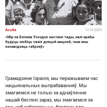
Асоба
13.10.2023
«Мір на Блізкім Усходзе настане тады, калі арабы
будуць любіць сваіх дзяцей мацней, чым яны
ненавідзяць габрэяў»
Грамадзяне Ізраіля, мы перажываем час
нацыянальных выпрабаванняў. Мы
змагаемся не толькі за аднаўленне
нашай бяспекі зараз, мы змагаемся за
тое, каб забяспечыць бяспеку для