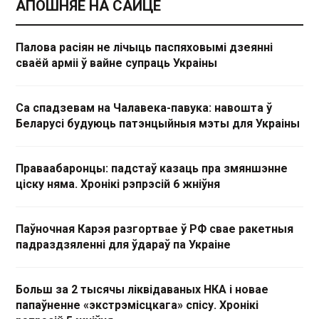
АПОШНЯЕ НА САЙЦЕ
Палова расіян не лічыць паспяховымі дзеянні
сваёй арміі ў вайне супраць Украіны
Са спадзевам на Чалавека-павука: навошта ў
Беларусі будуюць патэнцыйныя мэты для Украіны
Праваабаронцы: падстаў казаць пра змяншэнне
ціску няма. Хронікі рэпрэсій 6 жніўня
Паўночная Карэя разгортвае ў РФ свае ракетныя
падраздзяленні для ўдараў па Украіне
Больш за 2 тысячы ліквідаваных НКА і новае
папаўненне «экстрэмісцкага» спісу. Хронікі