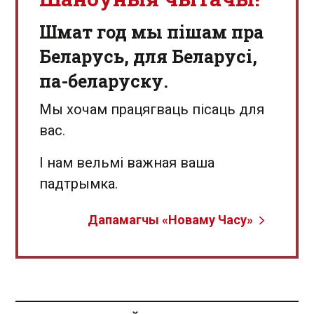
Шмат год мы пішам пра
Беларусь, для Беларусі,
па-беларуску.
Мы хочам працягваць пісаць для
вас.
І нам вельмі важная ваша
падтрымка.
Дапамагчы «Новаму Часу»