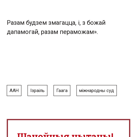
Разам будзем змагацца, і, з божай
дапамогай, разам пераможам».
ААН
Ізраіль
Гаага
міжнародны суд
Шаноўныя чытачы!