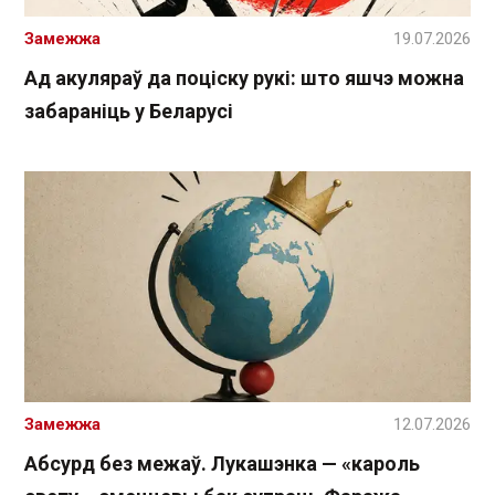
Замежжа
19.07.2026
Ад акуляраў да поціску рукі: што яшчэ можна
забараніць у Беларусі
Замежжа
12.07.2026
Абсурд без межаў. Лукашэнка — «кароль