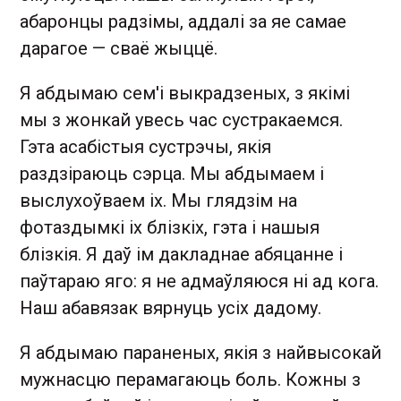
абаронцы радзімы, аддалі за яе самае
дарагое — сваё жыццё.
Я абдымаю сем'і выкрадзеных, з якімі
мы з жонкай увесь час сустракаемся.
Гэта асабістыя сустрэчы, якія
раздзіраюць сэрца. Мы абдымаем і
выслухоўваем іх. Мы глядзім на
фотаздымкі іх блізкіх, гэта і нашыя
блізкія. Я даў ім дакладнае абяцанне і
паўтараю яго: я не адмаўляюся ні ад кога.
Наш абавязак вярнуць усіх дадому.
Я абдымаю параненых, якія з найвысокай
мужнасцю перамагаюць боль. Кожны з