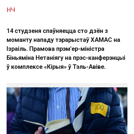
НЧ
14 студзеня спаўняецца сто дзён з
моманту нападу тэрарыстаў ХАМАС на
Ізраіль. Прамова прэм'ер-міністра
Біньяміна Нетаніягу на прэс-канферэнцыі
ў комплексе «Кірыя» ў Тэль-Авіве.