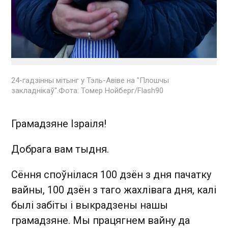
24-гадзінны мітынг у Тэль-Авіве на "Плошчы
закладнікаў".Фота: Томер Нойберг/Flash90
Грамадзяне Ізраіля!
Добрага вам тыдня.
Сёння споўнілася 100 дзён з дня пачатку
вайны, 100 дзён з таго жахлівага дня, калі
былі забіты і выкрадзены нашы
грамадзяне. Мы працягнем вайну да