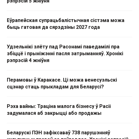
рэпрэсій 5 жніўня
Еўрапейская супрацьбалістычная сістэма можа
быць гатовая да сярэдзіны 2027 года
Удзельнікі злёту пад Расонамі паведамілі пра
збіццё і прыніжэнні пасля затрыманняў. Хронікі
рэпрэсій 4 жніўня
Перамовы ў Каракасе. Ці можа венесуэльскі
сцэнар стаць прыкладам для Беларусі?
Рэха вайны: Траціна малога бізнесу ў Расіі
задумалася аб закрыцці або продажы
Беларускі ПЭН зафіксаваў 738 парушэнняў