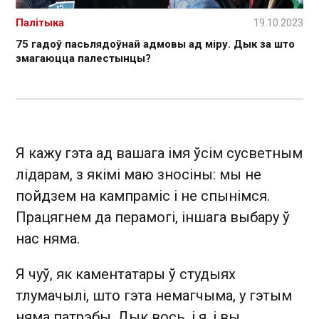
Палітыка
19.10.2023
75 гадоў пасьлядоўнай адмовы ад міру. Дык за што
змагаюцца палестынцы?
Я кажу гэта ад вашага імя ўсім сусветным
лідарам, з якімі маю зносіны: мы не
пойдзем на кампраміс і не спынімся.
Працягнем да перамогі, іншага выбару ў
нас няма.
Я чуў, як каментатары ў студыях
тлумачылі, што гэта немагчыма, у гэтым
няма патрэбы. Дык вось, і я, і вы