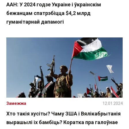
ААН: У 2024 годзе Украіне і ўкраінскім
бежанцам спатрэбіцца $4,2 млрд
гуманітарнай дапамогі
Замежжа
12.01.2024
Хто такія хусіты? Чаму ЗША і Вялікабрытанія
вырашылі іх бамбіць? Коратка пра галоўнае