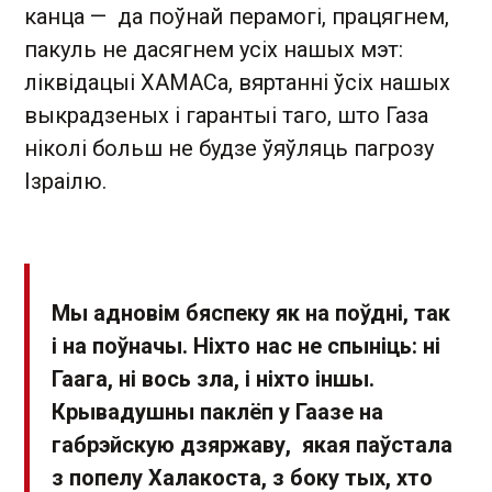
канца — да поўнай перамогі, працягнем,
пакуль не дасягнем усіх нашых мэт:
ліквідацыі ХАМАСа, вяртанні ўсіх нашых
выкрадзеных і гарантыі таго, што Газа
ніколі больш не будзе ўяўляць пагрозу
Ізраілю.
Мы адновім бяспеку як на поўдні, так
і на поўначы. Ніхто нас не спыніць: ні
Гаага, ні вось зла, і ніхто іншы.
Крывадушны паклёп у Гаазе на
габрэйскую дзяржаву, якая паўстала
з попелу Халакоста, з боку тых, хто