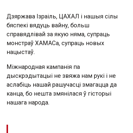
Дзяржава Ізраіль, ЦАХАЛ і нашыя сілы
бяспекі вядуць вайну, больш
справядлівай за якую няма, супраць
монстраў ХАМАСа, супраць новых
нацыстаў.
Міжнародная кампанія па
дыскрэдытацыі не звяжа нам рукі і не
аслабіць нашай рашучасці змагацца да
канца, бо нешта змянілася ў гісторыі
нашага народа.