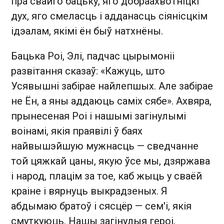
пра свайго бацьку, яго добраахвотніцкі
дух, яго смеласць і адданасць сіянісцкім
ідэалам, якімі ён быў натхнёны.
Бацька Роі, Элі, падчас цырымоніі
развітання сказаў: «Кажуць, што
Усявышні забірае найлепшых. Але забірае
не Ён, а яны аддаюць саміх сябе». Ахвяра,
прынесеная Роі і нашымі загінулымі
воінамі, якія праявілі ў баях
найвышэйшую мужнасць — сведчанне
той цяжкай цаны, якую ўсе мы, дзяржава
і народ, плацім за тое, каб жыць у сваёй
краіне і вярнуць выкрадзеных. Я
абдымаю братоў і сясцёр — сем'і, якія
смуткуюць. Нашы загінулыя героі,