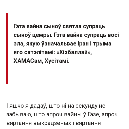
Гэта вайна сыноў святла супраць
сыноў цемры. Гэта вайна супраць восі
зла, якую ўзначальвае Іран і трыма
яго сатэлітамі: «Хізбаллай»,
ХАМАСам, Хусітамі.
І яшчэ я дадаў, што ні на секунду не
забываю, што апроч вайны ў Газе, апроч
вяртання выкрадзеных і вяртання