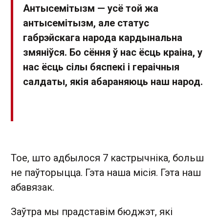
Антысемітызм — усё той жа
антысемітызм, але статус
габрэйскага народа кардынальна
змяніўся. Бо сёння ў нас ёсць краіна, у
нас ёсць сілы бяспекі і гераічныя
салдаты, якія абараняюць наш народ.
Тое, што адбылося 7 кастрычніка, больш
не паўторыцца. Гэта наша місія. Гэта наш
абавязак.
Заўтра мы прадставім бюджэт, які