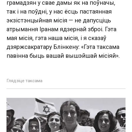
грамадзян у свае дамы як на поўначы,
так і на поўдні, у нас ёсць пастаянная
экзістэнцыйная місія — не дапусціць
атрымання Іранам ядзернай зброі. Гэта
мая місія, гэта наша місія, і я сказаў
дзяржсакратару Блінкену: «Гэта таксама
павінна быць вашай вышэйшай місіяй».
Глядзіце таксама