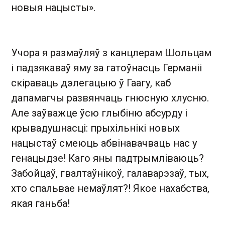
новыя нацысты».
Учора я размаўляў з канцлерам Шольцам
і падзякаваў яму за гатоўнасць Германіі
скіраваць дэлегацыю ў Гаагу, каб
дапамагчы развянчаць гнюсную хлусню.
Але заўважце ўсю глыбіню абсурду і
крывадушнасці: прыхільнікі новых
нацыстаў смеюць абвінавачваць нас у
генацыдзе! Каго яны падтрымліваюць?
Забойцаў, гвалтаўнікоў, галаварэзаў, тых,
хто спальвае немаўлят?! Якое нахабства,
якая ганьба!