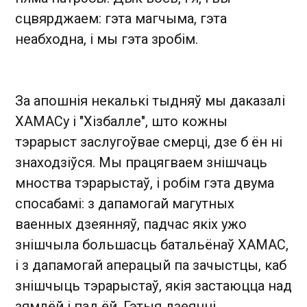
сцвярджаем: гэта магчыма, гэта
неабходна, і мы гэта зробім.
За апошнія некалькі тыдняў мы даказалі
ХАМАСу і "Хізбалле", што кожны
тэрарыст заслугоўвае смерці, дзе б ён ні
знаходзіўся. Мы працягваем знішчаць
мноства тэрарыстаў, і робім гэта двума
спосабамі: з дапамогай магутных
ваенных дзеянняў, падчас якіх ужо
знішчыла большасць батальёнаў ХАМАС,
і з дапамогай аперацый па зачыстцы, каб
знішчыць тэрарыстаў, якія застаюцца над
зямлёй і пад ёй. Гэтыя дзеянні