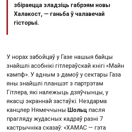
збіраецца зладзіць габрэям новы
Халакост, — ганьба ў чалавечай
гісторыі.
У норах забойцаў у Газе нашыя байцы
знайшлі асобнікі гітлераўскай кнігі «Майн
кампф». У адным з дамоў у сектары Газа
яны знайшлі планшэт з партрэтам
Гітлера, які належыць дзяўчынцы, у
якасці экраннай застаўкі. Нездарма
канцлер Нямеччыны
Шольц
пасля
прагляду жудасных кадраў разні 7
кастрычніка сказаў: «ХАМАС — гэта