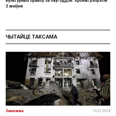
культурных правоў за паўгоддзе. Хронікі рэпрэсій
3 жніўня
ЧЫТАЙЦЕ ТАКСАМА
Замежжа
15.01.2024