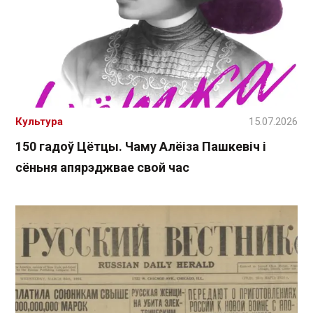
Культура
15.07.2026
150 гадоў Цётцы. Чаму Алёіза Пашкевіч і
сёньня апярэджвае свой час