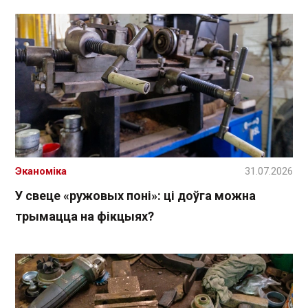
Эканоміка
31.07.2026
У свеце «ружовых поні»: ці доўга можна
трымацца на фікцыях?