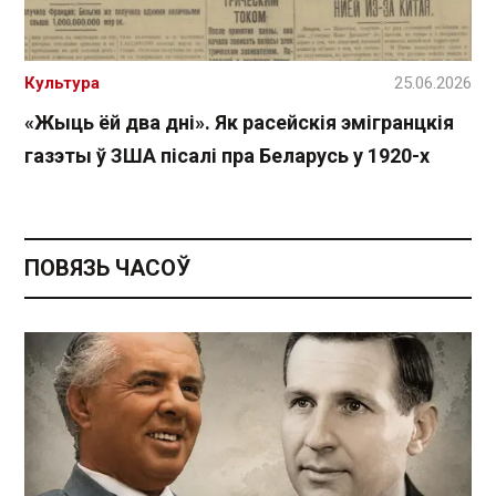
Культура
25.06.2026
«Жыць ёй два дні». Як расейскія эмігранцкія
газэты ў ЗША пісалі пра Беларусь у 1920-х
ПОВЯЗЬ ЧАСОЎ