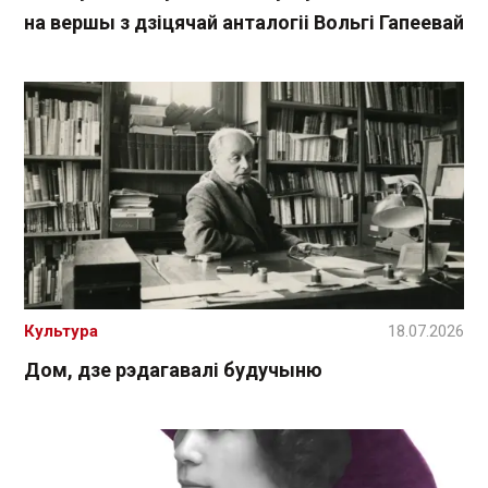
на вершы з дзіцячай анталогіі Вольгі Гапеевай
Культура
18.07.2026
Дом, дзе рэдагавалі будучыню