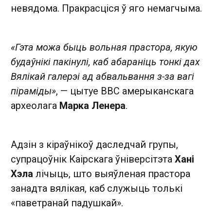
невядома. Пракрасціся ў яго немагчыма.
«Гэта можа быць вольная прастора, якую
будаўнікі пакінулі, каб абараніць тонкі дах
Вялікай галерэі ад абвальвання з-за вагі
піраміды»
, — цытуе BBC амерыканскага
археолага
Марка Ленера
.
Адзін з кіраўнікоў даследчай групы,
супрацоўнік Каірскага ўніверсітэта
Хані
Хэла
лічыць, што выяўленая прастора
занадта вялікая, каб служыць толькі
«паветранай падушкай».