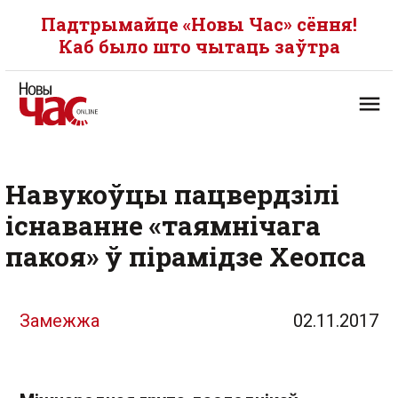
Падтрымайце «Новы Час» сёння!
Каб было што чытаць заўтра
Навукоўцы пацвердзілі
існаванне «таямнічага
пакоя» ў пірамідзе Хеопса
Замежжа
02.11.2017