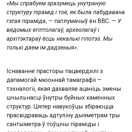
«Мы спрабуем зразумець унутраную
структуру пірамід і тое, як была пабудавана
гэтая піраміда
, — патлумачыў ён BBC. —
У
вядомых егіптолагаў, археолагаў і
архітэктараў ёсць некалькі гіпотэз. Мы
толькі даем ім дадзеныя».
Існаванне прасторы пацвердзілі з
дапамогай мюоннай тамаграфіі —
тэхналогіі, якая дазваляе ацаніць змены
шчыльнасці ўнутры буйных каменных
структур. Цяпер навукоўцы збіраюцца
прасвідраваць адтуліну дыяметрам тры
сантыметра ў тоўшчы піраміды і