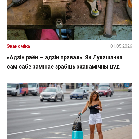
Эканоміка
01.05.2026
«Адзін раён — адзін правал»: Як Лукашэнка
сам сабе замінае зрабіць эканамічны цуд