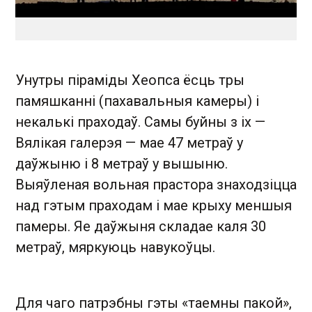
Унутры піраміды Хеопса ёсць тры
памяшканні (пахавальныя камеры) і
некалькі праходаў. Самы буйны з іх —
Вялікая галерэя — мае 47 метраў у
даўжыню і 8 метраў у вышыню.
Выяўленая вольная прастора знаходзіцца
над гэтым праходам і мае крыху меншыя
памеры. Яе даўжыня складае каля 30
метраў, мяркуюць навукоўцы.
Для чаго патрэбны гэты «таемны пакой»,