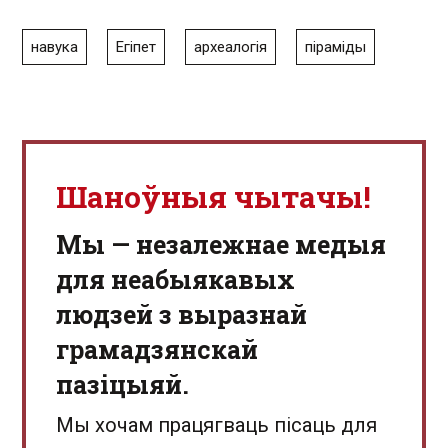
навука
Егіпет
археалогія
піраміды
Шаноўныя чытачы!
Мы — незалежнае медыя
для неабыякавых
людзей з выразнай
грамадзянскай
пазіцыяй.
Мы хочам працягваць пісаць для