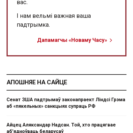
вас.
І нам вельмі важная ваша
падтрымка.
Дапамагчы «Новаму Часу»
АПОШНЯЕ НА САЙЦЕ
Сенат ЗША падтрымаў законапраект Ліндсі Грэма
аб «пякельных» санкцыях супраць РФ
Айцец Аляксандар Надсан. Той, хто працягвае
аб'ядноўваць беларусаў