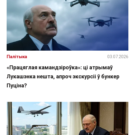
Палітыка
03.07.2026
«Працяглая камандзіроўка»: ці атрымаў
Лукашэнка нешта, апроч экскурсіі ў бункер
Пуціна?