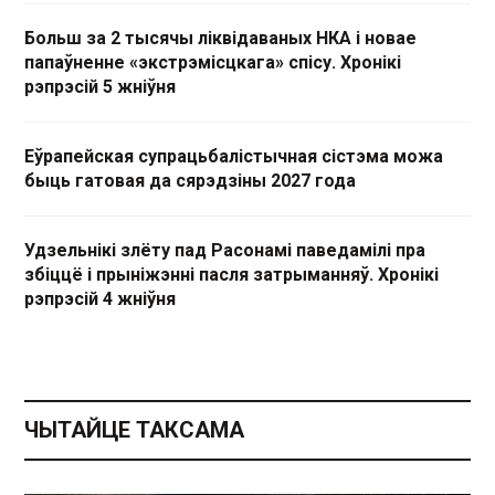
Больш за 2 тысячы ліквідаваных НКА і новае
папаўненне «экстрэмісцкага» спісу. Хронікі
рэпрэсій 5 жніўня
Еўрапейская супрацьбалістычная сістэма можа
быць гатовая да сярэдзіны 2027 года
Удзельнікі злёту пад Расонамі паведамілі пра
збіццё і прыніжэнні пасля затрыманняў. Хронікі
рэпрэсій 4 жніўня
ЧЫТАЙЦЕ ТАКСАМА