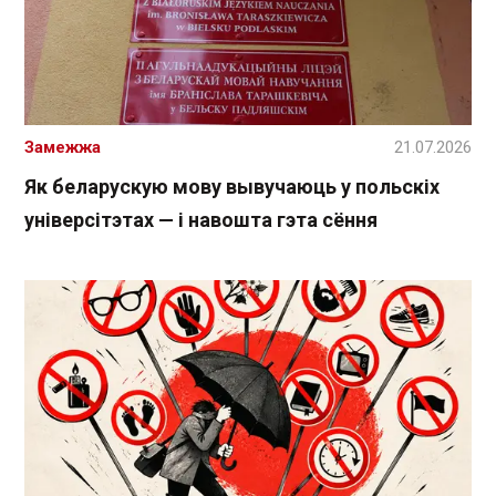
Замежжа
21.07.2026
Як беларускую мову вывучаюць у польскіх
універсітэтах — і навошта гэта сёння