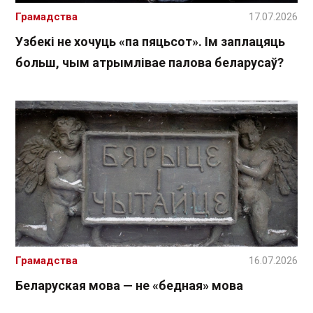
Грамадства
17.07.2026
Узбекі не хочуць «па пяцьсот». Ім заплацяць
больш, чым атрымлівае палова беларусаў?
Грамадства
16.07.2026
Беларуская мова — не «бедная» мова