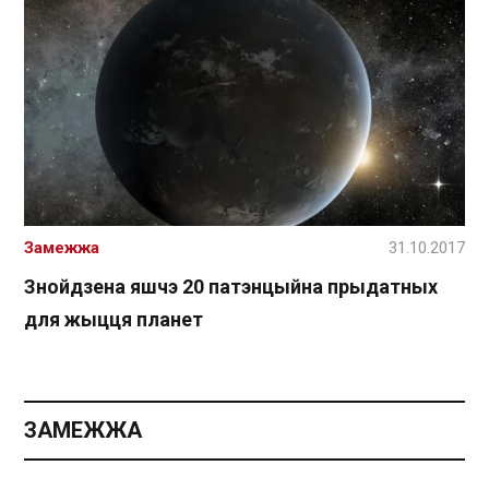
Замежжа
31.10.2017
Знойдзена яшчэ 20 патэнцыйна прыдатных
для жыцця планет
ЗАМЕЖЖА