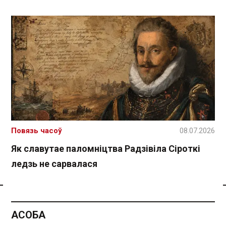
Повязь часоў
08.07.2026
Як славутае паломніцтва Радзівіла Сіроткі
ледзь не сарвалася
Спасылка без VPN
АСОБА