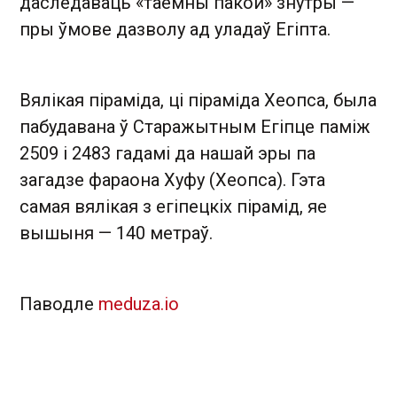
даследаваць «таемны пакой» знутры —
пры ўмове дазволу ад уладаў Егіпта.
Вялікая піраміда, ці піраміда Хеопса, была
пабудавана ў Старажытным Егіпце паміж
2509 і 2483 гадамі да нашай эры па
загадзе фараона Хуфу (Хеопса). Гэта
самая вялікая з егіпецкіх пірамід, яе
вышыня — 140 метраў.
Паводле
meduza.io