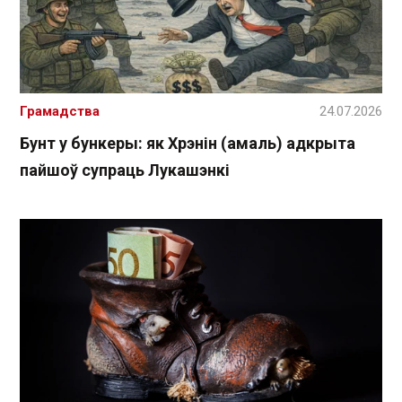
Грамадства
24.07.2026
Бунт у бункеры: як Хрэнін (амаль) адкрыта
пайшоў супраць Лукашэнкі