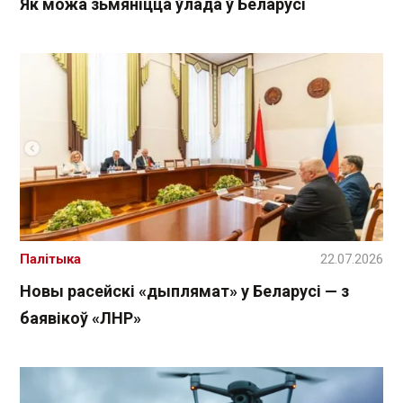
Як можа зьмяніцца ўлада ў Беларусі
Палітыка
22.07.2026
Новы расейскі «дыплямат» у Беларусі — з
баявікоў «ЛНР»