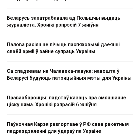
Беларусь запатрабавала ад Польшчы выдаць
журналіста. Хронікі рэпрэсій 7 жніўня
Палова расіян не лічыць паспяховымі дзеянні
сваёй арміі ў вайне супраць Украіны
Са спадзевам на Чалавека-павука: навошта ў
Беларусі будуюць патэнцыйныя мэты для Украіны
Праваабаронцы: падстаў казаць пра змяншэнне
ціску няма. Хронікі рэпрэсій 6 жніўня
Паўночная Карэя разгортвае ў РФ свае ракетныя
падраздзяленні для ўдараў па Украіне