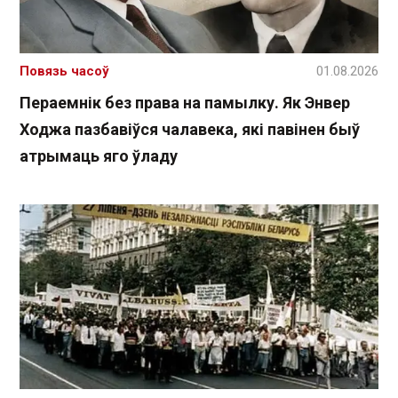
Повязь часоў
01.08.2026
Пераемнік без права на памылку. Як Энвер
Ходжа пазбавіўся чалавека, які павінен быў
атрымаць яго ўладу