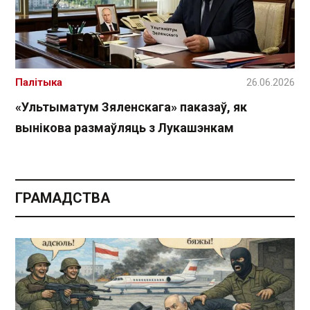
Палітыка
26.06.2026
«Ультыматум Зяленскага» паказаў, як
вынікова размаўляць з Лукашэнкам
ГРАМАДСТВА