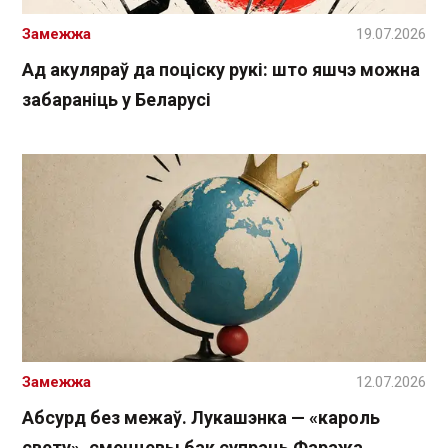
Замежжа
19.07.2026
Ад акуляраў да поціску рукі: што яшчэ можна
забараніць у Беларусі
Замежжа
12.07.2026
Абсурд без межаў. Лукашэнка — «кароль
свету», смеццевы бак супраць Фаража