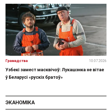
Грамадства
10.07.2026
Узбекі замест масквічоў: Лукашэнка не вітае
ў Беларусі «рускіх братоў»
ЭКАНОМІКА