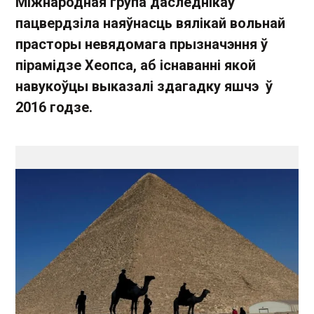
Міжнародная група даследнікаў
пацвердзіла наяўнасць вялікай вольнай
прасторы невядомага прызначэння ў
пірамідзе Хеопса, аб існаванні якой
навукоўцы выказалі здагадку яшчэ ў
2016 годзе.