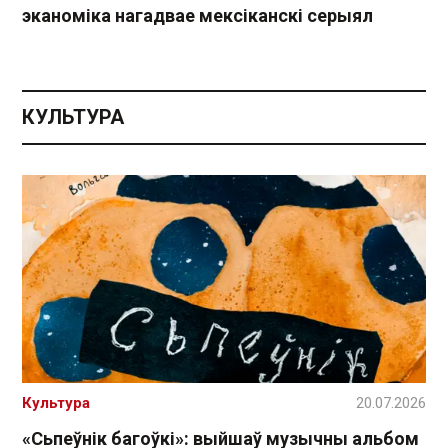
эканоміка нагадвае мексіканскі серыял
КУЛЬТУРА
Культура
20.07.2026
«Сьпеўнік багоўкі»: выйшаў музычны альбом