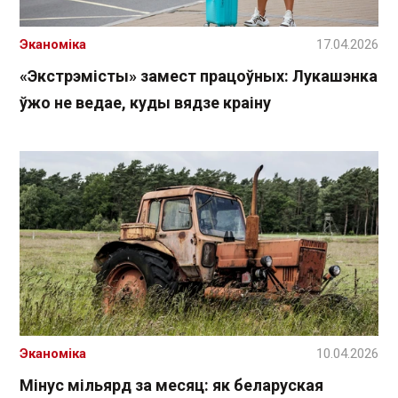
Эканоміка
17.04.2026
«Экстрэмісты» замест працоўных: Лукашэнка
ўжо не ведае, куды вядзе краіну
Эканоміка
10.04.2026
Мінус мільярд за месяц: як беларуская