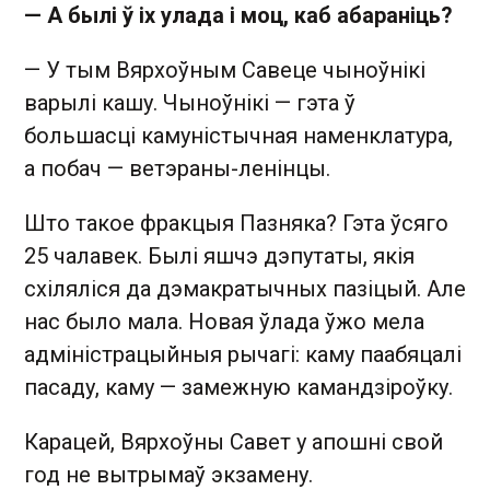
— А былі ў іх улада і моц, каб абараніць?
— У тым Вярхоўным Савеце чыноўнікі
варылі кашу. Чыноўнікі — гэта ў
большасці камуністычная наменклатура,
а побач — ветэраны-ленінцы.
Што такое фракцыя Пазняка? Гэта ўсяго
25 чалавек. Былі яшчэ дэпутаты, якія
схіляліся да дэмакратычных пазіцый. Але
нас было мала. Новая ўлада ўжо мела
адміністрацыйныя рычагі: каму паабяцалі
пасаду, каму — замежную камандзіроўку.
Карацей, Вярхоўны Савет у апошні свой
год не вытрымаў экзамену.