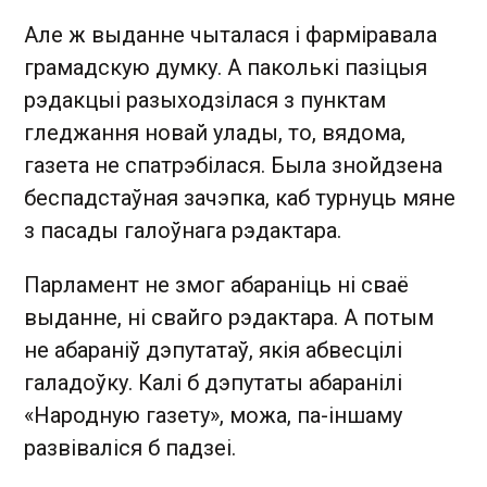
Але ж выданне чыталася і фарміравала
грамадскую думку. А паколькі пазіцыя
рэдакцыі разыходзілася з пунктам
гледжання новай улады, то, вядома,
газета не спатрэбілася. Была знойдзена
беспадстаўная зачэпка, каб турнуць мяне
з пасады галоўнага рэдактара.
Парламент не змог абараніць ні сваё
выданне, ні свайго рэдактара. А потым
не абараніў дэпутатаў, якія абвесцілі
галадоўку. Калі б дэпутаты абаранілі
«Народную газету», можа, па-іншаму
развіваліся б падзеі.