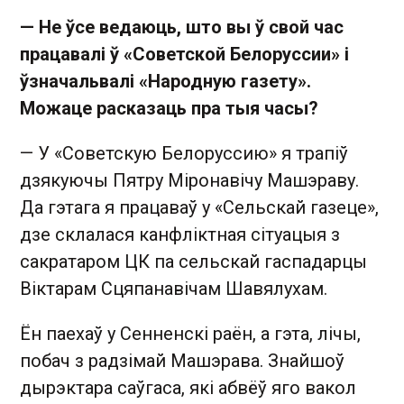
— Не ўсе ведаюць, што вы ў свой час
працавалі ў «Советской Белоруссии» і
ўзначальвалі «Народную газету».
Можаце расказаць пра тыя часы?
— У «Советскую Белоруссию» я трапіў
дзякуючы Пятру Міронавічу Машэраву.
Да гэтага я працаваў у «Сельскай газеце»,
дзе склалася канфліктная сітуацыя з
сакратаром ЦК па сельскай гаспадарцы
Віктарам Сцяпанавічам Шавялухам.
Ён паехаў у Сенненскі раён, а гэта, лічы,
побач з радзімай Машэрава. Знайшоў
дырэктара саўгаса, які абвёў яго вакол