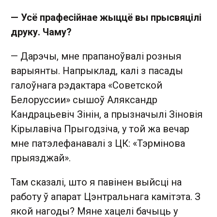
— Усё прафесійнае жыццё вы прысвяцілі
друку. Чаму?
— Дарэчы, мне прапаноўвалі розныя
варыянты. Напрыклад, калі з пасады
галоўнага рэдактара «Советской
Белоруссии» сышоў Аляксандр
Кандрацьевіч Зінін, а прызначылі Зіновія
Кірылавіча Прыгодзіча, у той жа вечар
мне патэлефанавалі з ЦК: «Тэрмінова
прыязджай».
Там сказалі, што я павінен выйсці на
работу ў апарат Цэнтральнага камітэта. З
якой нагоды? Мяне хацелі бачыць у