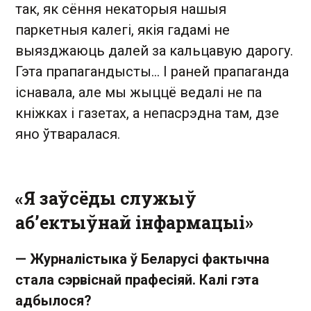
так, як сёння некаторыя нашыя
паркетныя калегі, якія гадамі не
выязджаюць далей за кальцавую дарогу.
Гэта прапагандысты… І раней прапаганда
існавала, але мы жыццё ведалі не па
кніжках і газетах, а непасрэдна там, дзе
яно ўтваралася.
«Я заўсёды служыў
аб’ектыўнай інфармацыі»
— Журналістыка ў Беларусі фактычна
стала сэрвіснай прафесіяй. Калі гэта
адбылося?