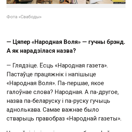
Фота «Свабоды»
— Цяпер «Народная Воля» — гучны брэнд.
А як нарадзілася назва?
— Глядзіце. Ёсць «Народная газета».
Пастаўце працяжнік і напішыце
«Народная Воля». Па-першае, якое
галоўнае слова? Народная. А па-другое,
назва па-беларуску і па-руску гучыць
аднолькава. Самае важнае было
стварыць правобраз «Народнай газеты».