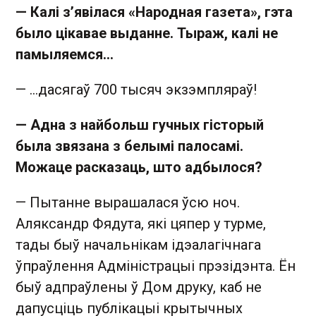
— Калі з’явілася «Народная газета», гэта
было цікавае выданне. Тыраж, калі не
памыляемся…
— …дасягаў 700 тысяч экзэмпляраў!
— Адна з найбольш гучных гісторый
была звязана з белымі палосамі.
Можаце расказаць, што адбылося?
— Пытанне вырашалася ўсю ноч.
Аляксандр Фядута, які цяпер у турме,
тады быў начальнікам ідэалагічнага
ўпраўлення Адміністрацыі прэзідэнта. Ён
быў адпраўлены ў Дом друку, каб не
дапусціць публікацыі крытычных