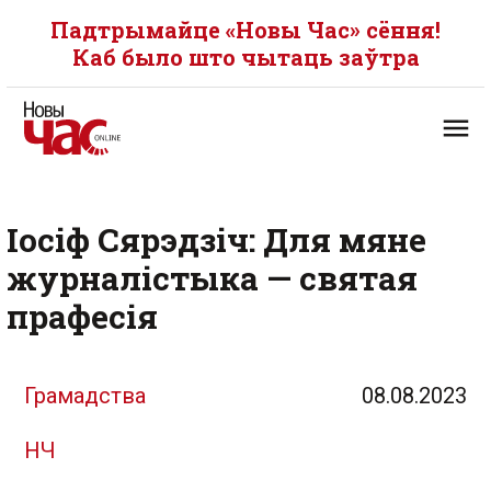
Падтрымайце «Новы Час» сёння!
Каб было што чытаць заўтра
Іосіф Сярэдзіч: Для мяне
журналістыка — святая
прафесія
Грамадства
08.08.2023
НЧ