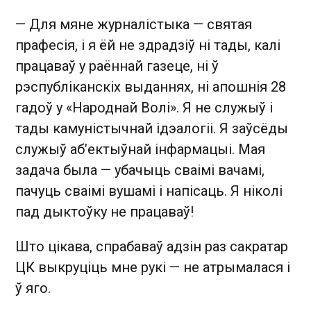
— Для мяне журналістыка — святая
прафесія, і я ёй не здрадзіў ні тады, калі
працаваў у раённай газеце, ні ў
рэспубліканскіх выданнях, ні апошнія 28
гадоў у «Народнай Волі». Я не служыў і
тады камуністычнай ідэалогіі. Я заўсёды
служыў аб’ектыўнай інфармацыі. Мая
задача была — убачыць сваімі вачамі,
пачуць сваімі вушамі і напісаць. Я ніколі
пад дыктоўку не працаваў!
Што цікава, спрабаваў адзін раз сакратар
ЦК выкруціць мне рукі — не атрымалася і
ў яго.