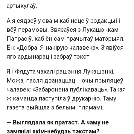
артыкулаў.
А я сядзеў у сваім кабінеце ў рэдакцыі і
вёў перамовы. Звязаўся з Лукашэнкам.
Папрасіў, каб ён сам прачытаў матэрыял.
Ён: «Добра! Я накірую чалавека». З’явіўся
яго ардынарац і забраў тэкст.
Я і Фядута чакалі рашэння Лукашэнкі.
Можа, пасля дванаццаці ночы прыляцеў
чалавек: «Забаронена публікаваць». Такая
ж каманда паступіла ў друкарню. Таму
газета выйшла з белымі плямамі.
— Выглядала як пратэст. А чаму не
замянілі якім-небудзь тэкстам?