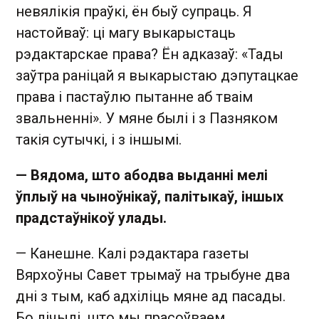
невялікія праўкі, ён быў супраць. Я
настойваў: ці магу выкарыстаць
рэдактарскае права? Ён адказаў: «Тады
заўтра раніцай я выкарыстаю дэпутацкае
права і пастаўлю пытанне аб тваім
звальненні». У мяне былі і з Пазняком
такія сутычкі, і з іншымі.
— Вядома, што абодва выданні мелі
ўплыў на чыноўнікаў, палітыкаў, іншых
прадстаўнікоў улады.
— Канешне. Калі рэдактара газеты
Вярхоўны Савет трымаў на трыбуне два
дні з тым, каб адхіліць мяне ад пасады.
Бо лічылі, што мы прасоўваем