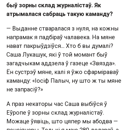
быў зорны склад журналістаў. Як
атрымалася сабраць такую каманду?
— Выданне стваралася з нуля, на кожны
напрамак я падбіраў чалавека. На мяне
нават пакрыўдзіўся… Хто б вы думалі?
Саша Лукашук, які ў той момант быў
загадчыкам аддзела ў газеце «Звязда».
Ён сустрэў мяне, калі я ўжо сфарміраваў
каманду: «Іосіф Палыч, ну што ж ты мяне
не запрасіў?»
А праз некаторы час Саша выбіўся ў
Еўропе ў зорны склад журналістаў.
Можаце ўявіць, што цяпер мы абодва —