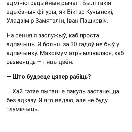
адміністрацыйныя рычагі. Былі такія
адыёзныя фігуры, як Віктар Кучынскі,
Уладзімір Замяталін, Іван Пашкевіч.
На сёння я заслужыў, каб проста
адпачыць. Я больш за 30 гадоў не быў у
адпачынку. Максімум атрымлівалася, каб
развеяцца — пяць дзён.
— Што будзеце цяпер рабіць?
— Хай гэтае пытанне пакуль застанецца
без адказу. Я яго ведаю, але не буду
тлумачыць.