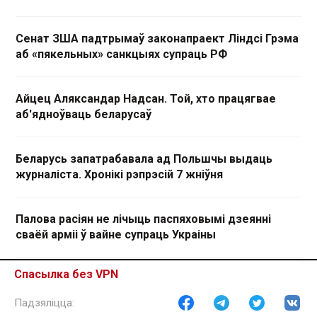
Сенат ЗША падтрымаў законапраект Ліндсі Грэма
аб «пякельных» санкцыях супраць РФ
Айцец Аляксандар Надсан. Той, хто працягвае
аб'ядноўваць беларусаў
Беларусь запатрабавала ад Польшчы выдаць
журналіста. Хронікі рэпрэсій 7 жніўня
Палова расіян не лічыць паспяховымі дзеянні
сваёй арміі ў вайне супраць Украіны
Спасылка без VPN
Са спадзевам на Чалавека-павука: навошта ў
Беларусі будуюць патэнцыйныя мэты для Украіны