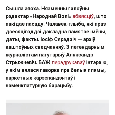
Сышла эпоха. Нязменны галоўны
рэдактар «Народнай Волі»
абвясціў
, што
пакідае пасаду. Чалавек-глыба, які праз
дзесяцігоддзі дакладна памятае імёны,
даты, факты. Іосіф Сярэдзіч — архіў
каштоўных сведчанняў. З легендарным
журналістам пагутарыў Аляксандр
Стрыжневіч. БАЖ
перадрукаваў
інтэрв'ю,
у якім вялася гаворка пра белыя плямы,
паркетных карэспандэнтаў і
наменклатурную барацьбу.