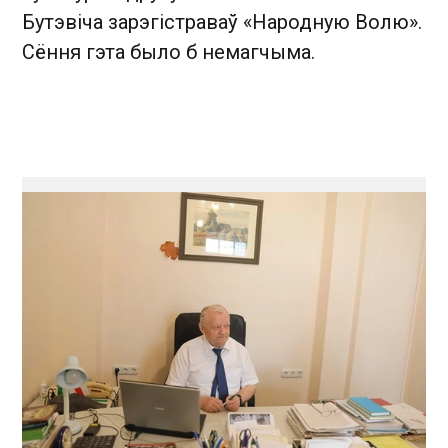
Бутэвіча зарэгістраваў «Народную Волю».
Сёння гэта было б немагчыма.