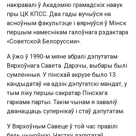
накіравалі ў Акадэмію грамадскіх навук
пры ЦК КПСС. Два гады вучыўся на
асноўным факультэце і вярнуўся ў Мінск
першым намеснікам галоўнага рэдактара
«Советской Белоруссии».
А ўжо ў 1990-м мяне абралі дэпутатам
Вярхоўнага Савета. Дарэчы, выбары былі
сумленныя. У пінскай акрузе было 13
кандыдатаў на адзін дэпутатскі мандат, у
тым ліку першы сакратар Пінскага
гаркама партыі. Такім чынам я заваліў
дванаццаць супернікаў і стаў дэпутатам.
У Вярхоўным Савеце ў той час правілі
баль чыноўнікі. Частку дэпутатаў