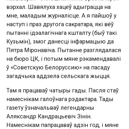
вэрхал. Шавялуха хацеў адыграцца на
мне, маладым журналісце. А я пайшоў у
наступ і праз другога сакратара, які вёў
пытанні ідэалагічнага кшталту (быў такі
Кузьмін), змог данесці інфармацыю да
Пятра Міронавіча. Пытанне разглядалася
на бюро ЦК, і потым мяне рэкамендавалі
ў «Советскую Белоруссию» на пасаду
загадчыка аддзела сельскага жыцця.
Там я працаваў чатыры гады. Пасля стаў
намеснікам галоўнага рэдактара. Тады
газету ўзначальваў легендарны
Аляксандр Кандрацьевіч Зінін.
Намеснікам папрацаваў адзін год, і мяне