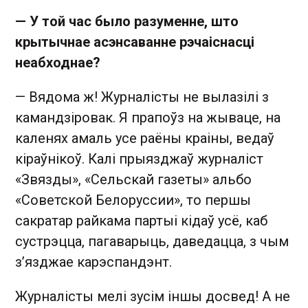
— У той час было разуменне, што
крытычнае асэнсаванне рэчаіснасці
неабходнае?
— Вядома ж! Журналісты не вылазілі з
камандзіровак. Я прапоўз на жываце, на
каленях амаль усе раёны краіны, ведаў
кіраўнікоў. Калі прыязджаў журналіст
«Звязды», «Сельскай газеты» альбо
«Советской Белоруссии», то першы
сакратар райкама партыі кідаў усё, каб
сустрэцца, пагаварыць, даведацца, з чым
з’язджае карэспандэнт.
Журналісты мелі зусім іншы досвед! А не