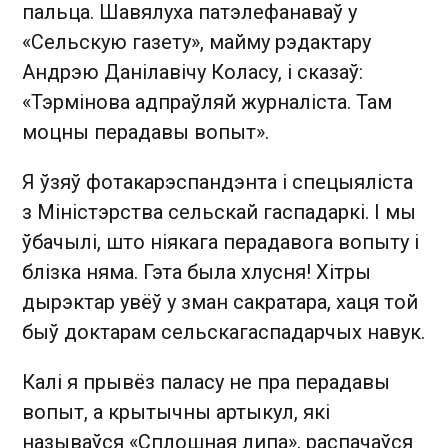
пальца. Шавялуха патэлефанаваў у
«Сельскую газету», майму рэдактару
Андрэю Данілавічу Коласу, і сказаў:
«Тэрмінова адпраўляй журналіста. Там
моцны перадавы вопыт».
Я ўзяў фотакарэспандэнта і спецыяліста
з Міністэрства сельскай гаспадаркі. І мы
ўбачылі, што ніякага перадавога вопыту і
блізка няма. Гэта была хлусня! Хітры
дырэктар увёў у зман сакратара, хаця той
быў доктарам сельскагаспадарчых навук.
Калі я прывёз паласу не пра перадавы
вопыт, а крытычны артыкул, які
называўся «Сплошная липа», распачаўся