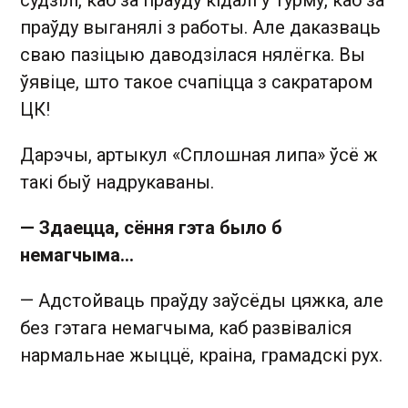
праўду выганялі з работы. Але даказваць
сваю пазіцыю даводзілася нялёгка. Вы
ўявіце, што такое счапіцца з сакратаром
ЦК!
Дарэчы, артыкул «Сплошная липа» ўсё ж
такі быў надрукаваны.
— Здаецца, сёння гэта было б
немагчыма…
— Адстойваць праўду заўсёды цяжка, але
без гэтага немагчыма, каб развіваліся
нармальнае жыццё, краіна, грамадскі рух.