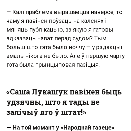
— Калі праблема вырашаецца наверсе, то
чаму я павінен поўзаць на каленях і
мяняць публікацыю, за якую я гатовы
адказваць нават перад судом? Тым
больш што гэта было ноччу — у рэдакцыі
амаль нікога не было. Але ў першую чаргу
гэта была прынцыповая пазіцыя.
«Саша Лукашук павінен быць
удзячны, што я тады не
залічыў яго ў штат!»
— На той момант у «Народнай газеце»