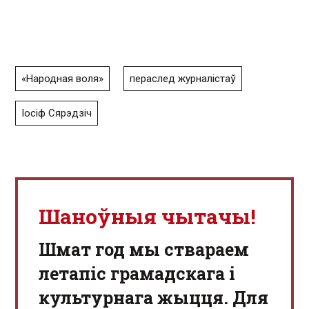
«Народная воля»
пераслед журналістаў
Іосіф Сярэдзіч
Шаноўныя чытачы!
Шмат год мы ствараем
летапіс грамадскага і
культурнага жыцця. Для