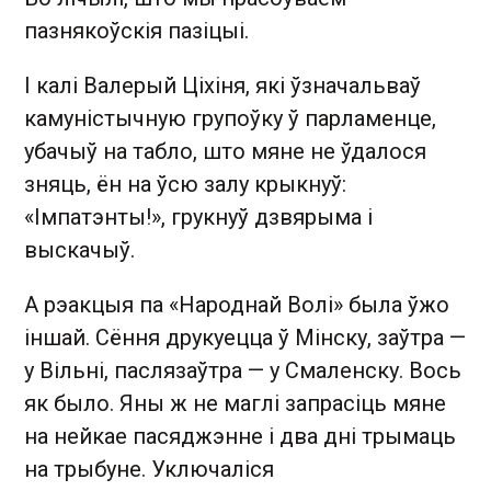
пазнякоўскія пазіцыі.
І калі Валерый Ціхіня, які ўзначальваў
камуністычную групоўку ў парламенце,
убачыў на табло, што мяне не ўдалося
зняць, ён на ўсю залу крыкнуў:
«Імпатэнты!», грукнуў дзвярыма і
выскачыў.
А рэакцыя па «Народнай Волі» была ўжо
іншай. Сёння друкуецца ў Мінску, заўтра —
у Вільні, паслязаўтра — у Смаленску. Вось
як было. Яны ж не маглі запрасіць мяне
на нейкае пасяджэнне і два дні трымаць
на трыбуне. Уключаліся