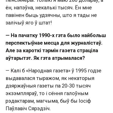
пенсіянеры. Толькі я маю 280 долараў, а
ён, напэўна, некалькі тысяч. Ён мне
павінен быць удзячны, што я тады не
залічыў яго ў штат!
— На пачатку 1990-х гэта было найбольш
перспектыўнае месца для журналістаў.
Але за кароткі тэрмін газета страціла
аўтарытэт. Як гэта атрымалася?
— Калі б «Народная газета» ў 1995 годзе
выдавалася тыражом, як некаторыя
дзяржаўныя газеты па 20-30 тысяч
экзэмпляраў, то і сёння галоўным
рэдактарам, магчыма, быў бы Іосіф
Паўлавіч Сярэдзіч.