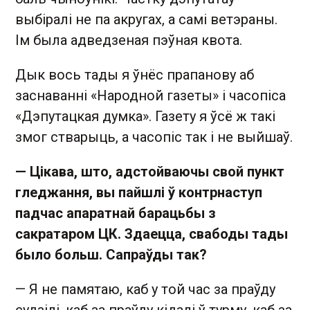
выбіралі не па акругах, а самі ветэраны.
Ім была адведзеная пэўная квота.
Дык вось тады я ўнёс прапанову аб
заснаванні «Народной газеты» і часопіса
«Дэпутацкая думка». Газету я ўсё ж такі
змог стварыць, а часопіс так і не выйшаў.
— Цікава, што, адстойваючы свой пункт
гледжання, вы пайшлі ў контрнаступ
падчас апаратнай барацьбы з
сакратаром ЦК. Здаецца, свабоды тады
было больш. Сапраўды так?
— Я не памятаю, каб у той час за праўду
судзілі, каб за праўду кідалі ў турму, каб за