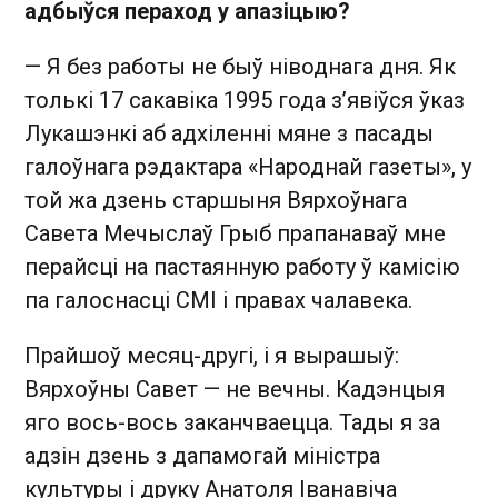
адбыўся пераход у апазіцыю?
— Я без работы не быў ніводнага дня. Як
толькі 17 сакавіка 1995 года з’явіўся ўказ
Лукашэнкі аб адхіленні мяне з пасады
галоўнага рэдактара «Народнай газеты», у
той жа дзень старшыня Вярхоўнага
Савета Мечыслаў Грыб прапанаваў мне
перайсці на пастаянную работу ў камісію
па галоснасці СМІ і правах чалавека.
Прайшоў месяц-другі, і я вырашыў:
Вярхоўны Савет — не вечны. Кадэнцыя
яго вось-вось заканчваецца. Тады я за
адзін дзень з дапамогай міністра
культуры і друку Анатоля Іванавіча