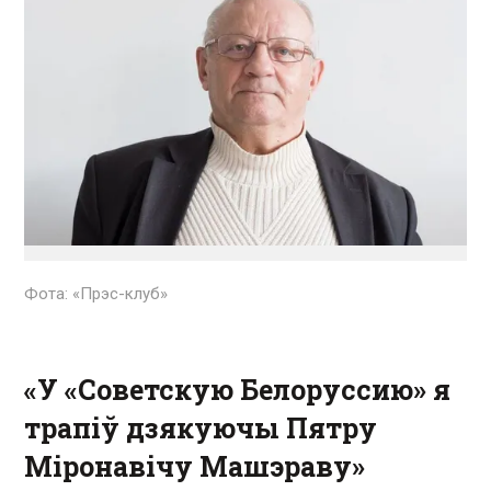
Фота: «Прэс-клуб»
«У «Советскую Белоруссию» я
трапіў дзякуючы Пятру
Міронавічу Машэраву»