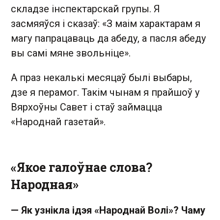
складзе інспектарскай групы. Я
засмяяўся і сказаў: «З маім характарам я
магу папрацаваць да абеду, а пасля абеду
вы самі мяне звольніце».
А праз некалькі месяцаў былі выбары,
дзе я перамог. Такім чынам я прайшоў у
Вярхоўны Савет і стаў займацца
«Народнай газетай».
«Якое галоўнае слова?
Народная»
— Як узнікла ідэя «Народнай Волі»? Чаму