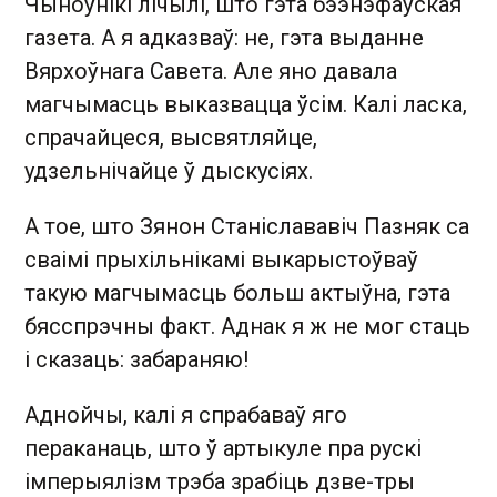
Чыноўнікі лічылі, што гэта бээнэфаўская
газета. А я адказваў: не, гэта выданне
Вярхоўнага Савета. Але яно давала
магчымасць выказвацца ўсім. Калі ласка,
спрачайцеся, высвятляйце,
удзельнічайце ў дыскусіях.
А тое, што Зянон Станіслававіч Пазняк са
сваімі прыхільнікамі выкарыстоўваў
такую магчымасць больш актыўна, гэта
бясспрэчны факт. Аднак я ж не мог стаць
і сказаць: забараняю!
Аднойчы, калі я спрабаваў яго
пераканаць, што ў артыкуле пра рускі
імперыялізм трэба зрабіць дзве-тры