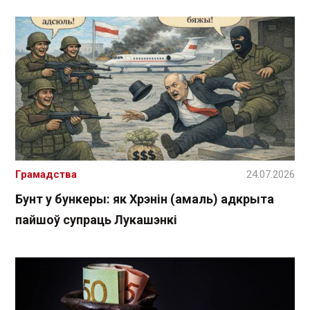
Грамадства
24.07.2026
Бунт у бункеры: як Хрэнін (амаль) адкрыта
пайшоў супраць Лукашэнкі