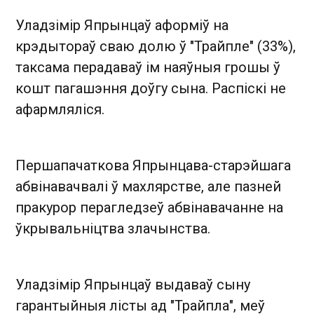
Уладзімір Япрынцаў аформіў на
крэдытораў сваю долю ў "Трайпле" (33%),
таксама перадаваў ім наяўныя грошы ў
кошт пагашэння доўгу сына. Распіскі не
афармляліся.
Першапачаткова Япрынцава-старэйшага
абвінавачвалі ў махлярстве, але пазней
пракурор перагледзеў абвінавачанне на
ўкрывальніцтва злачынства.
Уладзімір Япрынцаў выдаваў сыну
гарантыйныя лісты ад "Трайпла", меў