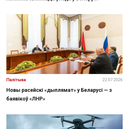
Палітыка
22.07.2026
Новы расейскі «дыплямат» у Беларусі — з
баявікоў «ЛНР»