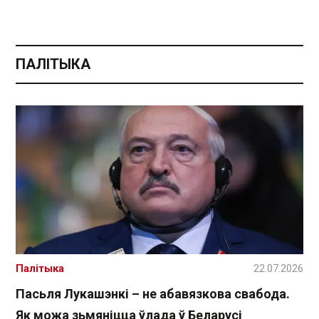
ПАЛІТЫКА
Палітыка
22.07.2026
Пасьля Лукашэнкі – не абавязкова свабода.
Як можа зьмяніцца ўлада ў Беларусі