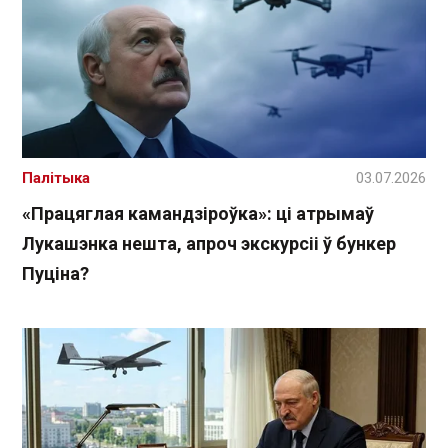
Палітыка
03.07.2026
«Працяглая камандзіроўка»: ці атрымаў
Лукашэнка нешта, апроч экскурсіі ў бункер
Пуціна?