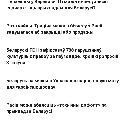
Перамовы ў Каракасе. Ці можа венесуэльскі
сцэнар стаць прыкладам для Беларусі?
Рэха вайны: Траціна малога бізнесу ў Расіі
задумалася аб закрыцці або продажы
Беларускі ПЭН зафіксаваў 738 парушэнняў
культурных правоў за паўгоддзе. Хронікі рэпрэсій
3 жніўня
Беларусь на мяжы з Украінай стварае новую мэту
для украінскіх дронаў
Расія можа абвясціць «тэхнічны дэфолт» па
прыкладзе Беларусі