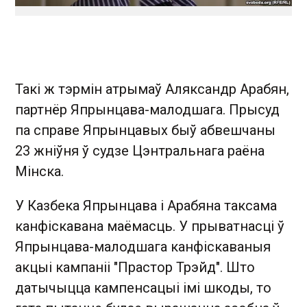
Такі ж тэрмін атрымаў Аляксандр Арабян,
партнёр Япрынцава-малодшага. Прысуд
па справе Япрынцавых быў абвешчаны
23 жніўня ў судзе Цэнтральнага раёна
Мінска.
У Казбека Япрынцава і Арабяна таксама
канфіскавана маёмасць. У прыватнасці ў
Япрынцава-малодшага канфіскаваныя
акцыі кампаніі "Прастор Трэйд". Што
датычыцца кампенсацыі імі шкоды, то