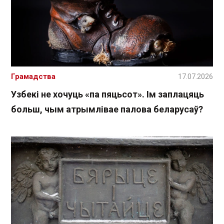
Грамадства
17.07.2026
Узбекі не хочуць «па пяцьсот». Ім заплацяць
больш, чым атрымлівае палова беларусаў?