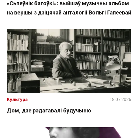
«Сьпеўнік багоўкі»: выйшаў музычны альбом
на вершы з дзіцячай анталогіі Вольгі Гапеевай
Культура
18.07.2026
Дом, дзе рэдагавалі будучыню