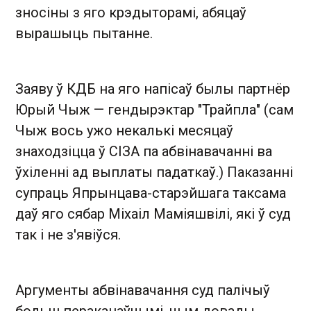
зносіны з яго крэдыторамі, абяцаў
вырашыць пытанне.
Заяву ў КДБ на яго напісаў былы партнёр
Юрый Чыж — гендырэктар "Трайпла" (сам
Чыж вось ужо некалькі месяцаў
знаходзіцца ў СІЗА па абвінавачанні ва
ўхіленні ад выплаты падаткаў.) Паказанні
супраць Япрынцава-старэйшага таксама
даў яго сябар Міхаіл Маміяшвілі, які ў суд
так і не з'явіўся.
Аргументы абвінавачання суд палічыў