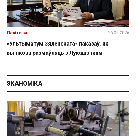
Палітыка
26.06.2026
«Ультыматум Зяленскага» паказаў, як
вынікова размаўляць з Лукашэнкам
ЭКАНОМІКА