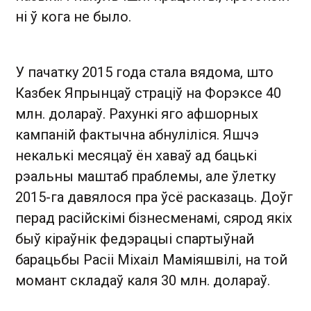
ні ў кога не было.
У пачатку 2015 года стала вядома, што
Казбек Япрынцаў страціў на Форэксе 40
млн. долараў. Рахункі яго афшорных
кампаній фактычна абнуліліся. Яшчэ
некалькі месяцаў ён хаваў ад бацькі
рэальны маштаб праблемы, але ўлетку
2015-га давялося пра ўсё расказаць. Доўг
перад расійскімі бізнесменамі, сярод якіх
быў кіраўнік федэрацыі спартыўнай
барацьбы Расіі Міхаіл Маміяшвілі, на той
момант складаў каля 30 млн. долараў.