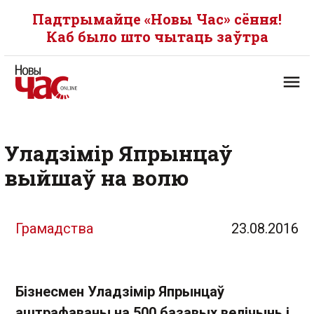
Падтрымайце «Новы Час» сёння!
Каб было што чытаць заўтра
Уладзімір Япрынцаў
выйшаў на волю
Грамадства
23.08.2016
Бізнесмен Уладзімір Япрынцаў
аштрафаваны на 500 базавых велічынь і