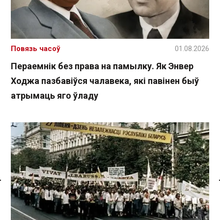
Повязь часоў
01.08.2026
Пераемнік без права на памылку. Як Энвер
Ходжа пазбавіўся чалавека, які павінен быў
атрымаць яго ўладу
Спасылка без VPN