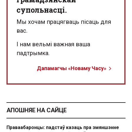
супольнасці.
Мы хочам працягваць пісаць для
вас.
І нам вельмі важная ваша
падтрымка.
Дапамагчы «Новаму Часу»
АПОШНЯЕ НА САЙЦЕ
Праваабаронцы: падстаў казаць пра змяншэнне