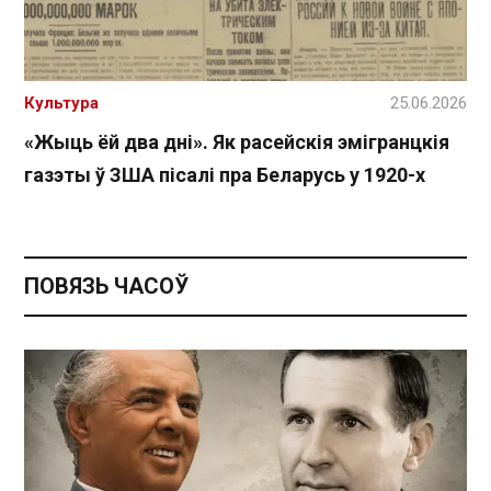
Культура
25.06.2026
«Жыць ёй два дні». Як расейскія эмігранцкія
газэты ў ЗША пісалі пра Беларусь у 1920-х
ПОВЯЗЬ ЧАСОЎ