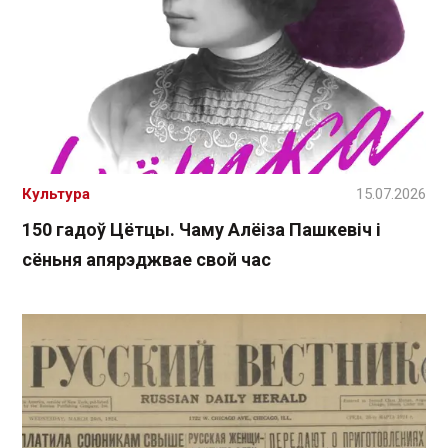
Культура
15.07.2026
150 гадоў Цётцы. Чаму Алёіза Пашкевіч і
сёньня апярэджвае свой час