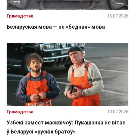
Грамадства
16.07.2026
Беларуская мова — не «бедная» мова
Грамадства
10.07.2026
Узбекі замест масквічоў: Лукашэнка не вітае
ў Беларусі «рускіх братоў»