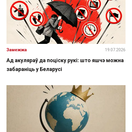
Замежжа
19.07.2026
Ад акуляраў да поціску рукі: што яшчэ можна
забараніць у Беларусі