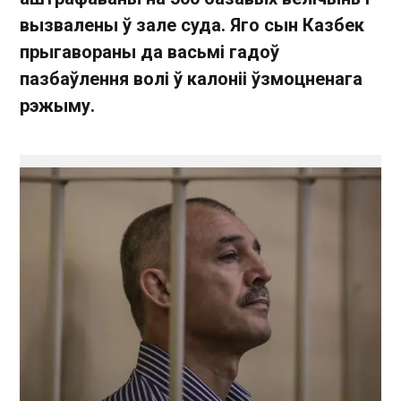
вызвалены ў зале суда. Яго сын Казбек
прыгавораны да васьмі гадоў
пазбаўлення волі ў калоніі ўзмоцненага
рэжыму.