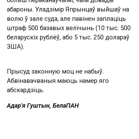
больш пераканаўчымі, чым довады
абароны. Уладзімір Япрынцаў выйшаў на
волю ў зале суда, але павінен заплаціць
штраф 500 базавых велічынь (10 тыс. 500
беларускіх рублёў, або 5 тыс. 250 долараў
ЗША).
Прысуд законную моц не набыў.
Абвінавачваныя маюць намер яго
абскардзіць.
Адар'я Гуштын, БелаПАН