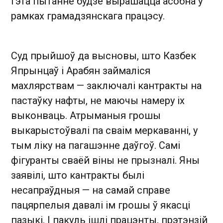
гэта пытанне будзе вырашацца асобна ў
рамках грамадзянскага працэсу.
Суд прыйшоў да высновы, што Казбек
Япрынцаў і Арабян займаліся
махлярствам — заключалі кантракты на
пастаўку нафты, не маючы намеру іх
выконваць. Атрыманыя грошы
выкарыстоўвалі па сваім меркаванні, у
тым ліку на пагашэнне даўгоў. Самі
фігуранты сваёй віны не прызналі. Яны
заявілі, што кантракты былі
несапраўдныя — на самай справе
пацярпелыя давалі ім грошы ў якасці
пазыкі. І пакуль ішлі працэнты, прэтэнзій