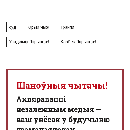
суд
Юрый Чыж
Трайпл
Уладзімір Япрынцаў
Казбек Япрынцаў
Шаноўныя чытачы!
Aхвяраванні
незалежным медыя —
ваш унёсак у будучыню
грамадзянскай