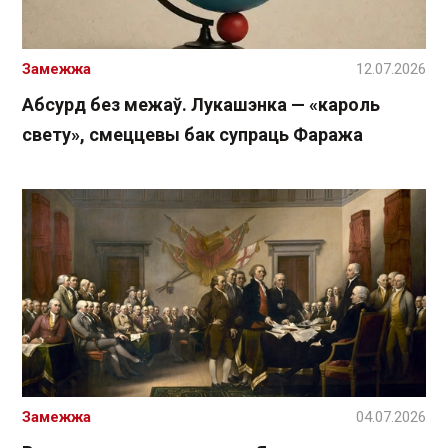
Замежжа
12.07.2026
Абсурд без межаў. Лукашэнка — «кароль
свету», смеццевы бак супраць Фаража
Замежжа
04.07.2026