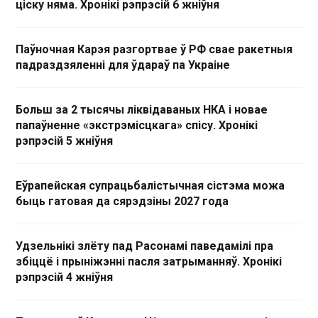
ціску няма. Хронікі рэпрэсій 6 жніўня
Паўночная Карэя разгортвае ў РФ свае ракетныя
падраздзяленні для ўдараў па Украіне
Больш за 2 тысячы ліквідаваных НКА і новае
папаўненне «экстрэмісцкага» спісу. Хронікі
рэпрэсій 5 жніўня
Еўрапейская супрацьбалістычная сістэма можа
быць гатовая да сярэдзіны 2027 года
Удзельнікі злёту пад Расонамі паведамілі пра
збіццё і прыніжэнні пасля затрыманняў. Хронікі
рэпрэсій 4 жніўня