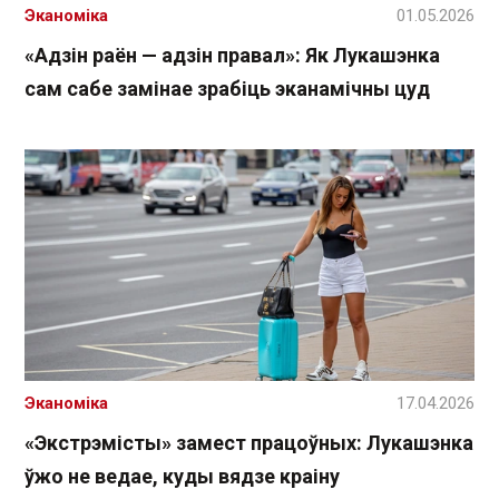
Эканоміка
01.05.2026
«Адзін раён — адзін правал»: Як Лукашэнка
сам сабе замінае зрабіць эканамічны цуд
Эканоміка
17.04.2026
«Экстрэмісты» замест працоўных: Лукашэнка
ўжо не ведае, куды вядзе краіну