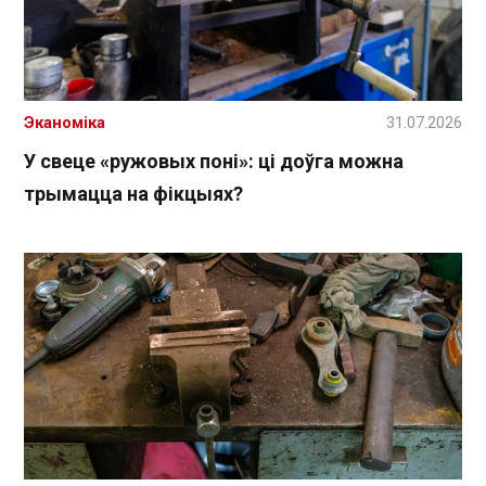
Эканоміка
31.07.2026
У свеце «ружовых поні»: ці доўга можна
трымацца на фікцыях?