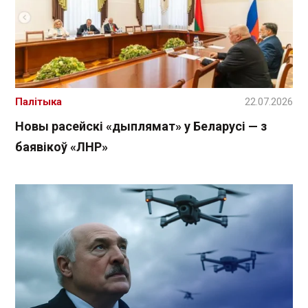
Палітыка
22.07.2026
Новы расейскі «дыплямат» у Беларусі — з
баявікоў «ЛНР»