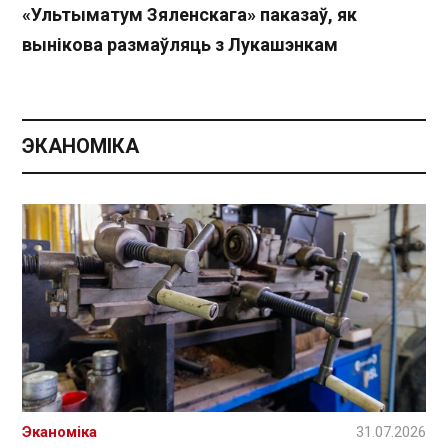
«Ультыматум Зяленскага» паказаў, як
вынікова размаўляць з Лукашэнкам
ЭКАНОМІКА
Эканоміка
31.07.2026