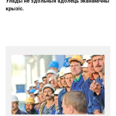
Улады не здольныя адолець эканамічны
крызіс.