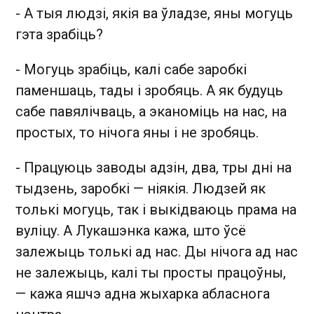
- А тыя людзі, якія ва ўладзе, яны могуць
гэта зрабіць?
- Могуць зрабіць, калі сабе заробкі
паменшаць, тады і зробяць. А як будуць
сабе павялічваць, а эканоміць на нас, на
простых, то нічога яны і не зробяць.
- Працуюць заводы адзін, два, тры дні на
тыдзень, заробкі — ніякія. Людзей як
толькі могуць, так і выкідваюць прама на
вуліцу. А Лукашэнка кажа, што ўсё
залежыць толькі ад нас. Ды нічога ад нас
не залежыць, калі ты просты працоўны,
— кажа яшчэ адна жыхарка абласнога