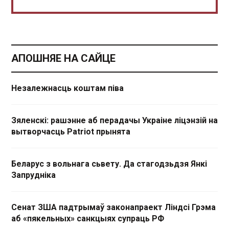
АПОШНЯЕ НА САЙЦЕ
Незалежнасць коштам піва
Зяленскі: рашэнне аб перадачы Украіне ліцэнзій на
вытворчасць Patriot прынята
Беларус з вольнага сьвету. Да стагодзьдзя Янкі
Запрудніка
Сенат ЗША падтрымаў законапраект Ліндсі Грэма
аб «пякельных» санкцыях супраць РФ