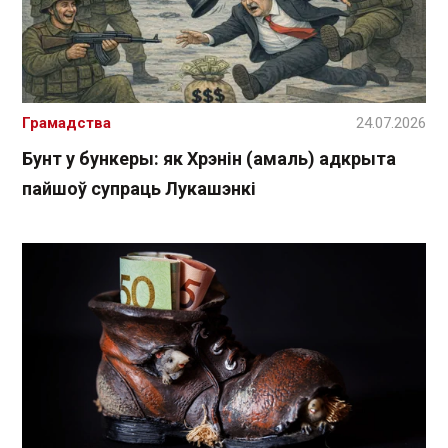
Грамадства
24.07.2026
Бунт у бункеры: як Хрэнін (амаль) адкрыта
пайшоў супраць Лукашэнкі