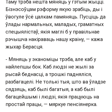
Таму трэба нешта мяняць у гэтым жыцці.
Бізнэсоўцам рэформу якую зрабіць, ды і
ўвогуле ўсё цалкам памяняць. Пусціць да
ўлады нармальных, маладых, граматных
спецыялістаў, якія маглі б у правільнае
рэчышча накіраваць нашу краіну, — кажа
жыхар Берасця.
- Мяняць у эканоміцы трэба, але каб у
найлепшы бок. Каб людзі не жылі за
рысай беднасці, а трошкі падняліся,
разбагацелі. Не толькі тыя, што ва ўладзе
сядзяць, каб былі багатыя, а каб былі
багацейшымі і людзі, якія працуюць на
простай працы, — мяркуе пенсіянерка.