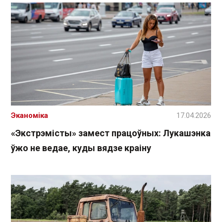
Эканоміка
17.04.2026
«Экстрэмісты» замест працоўных: Лукашэнка
ўжо не ведае, куды вядзе краіну