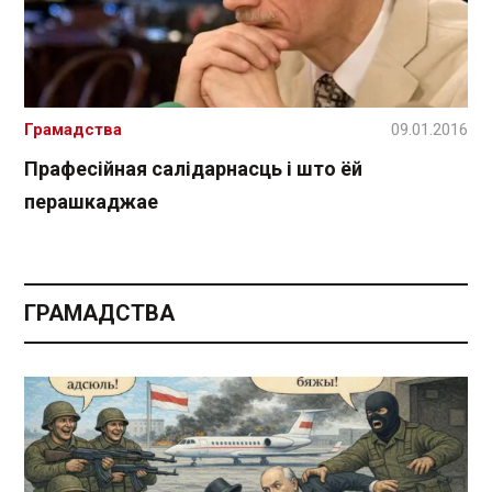
Грамадства
09.01.2016
Прафесійная салідарнасць і што ёй
перашкаджае
ГРАМАДСТВА