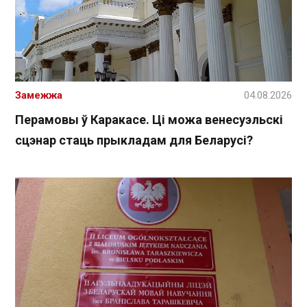
Замежжа
04.08.2026
Перамовы ў Каракасе. Ці можа венесуэльскі
сцэнар стаць прыкладам для Беларусі?