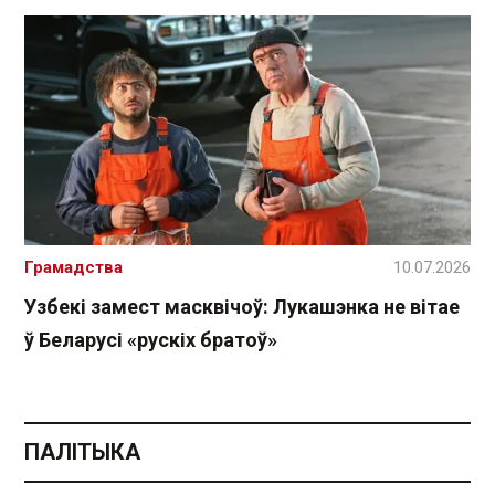
Грамадства
10.07.2026
Узбекі замест масквічоў: Лукашэнка не вітае
ў Беларусі «рускіх братоў»
ПАЛІТЫКА