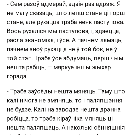
- Сем разоў адмерай, адзін раз адрэж. Я
не магу сказаць, што лепш стане ці горш
стане, але рухацца трэба неяк паступова.
Вось рухаліся мы паступова, і, здаецца,
расла эканоміка, і ўсё. А пачнем ламаць,
пачнем зноў рухацца не ў той бок, не ў
той стэп. Трэба ўсё абдумаць, перш чым
нешта рабіць, — мяркуе іншы жыхар
горада.
- Трэба заўсёды нешта мяняць. Таму што
калі нічога не змяняць, то і паляпшэння
не будзе. Калі на заводзе нешта дрэнна
робіцца, то трэба кіраўніка мяняць ці
нешта паляпшаць. А наколькі сённяшнія