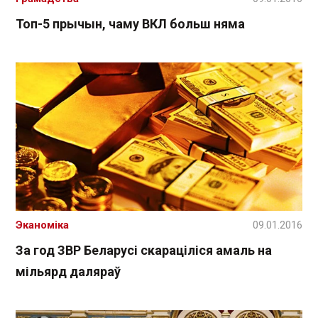
Топ-5 прычын, чаму ВКЛ больш няма
Эканоміка
09.01.2016
За год ЗВР Беларусі скараціліся амаль на
мільярд даляраў