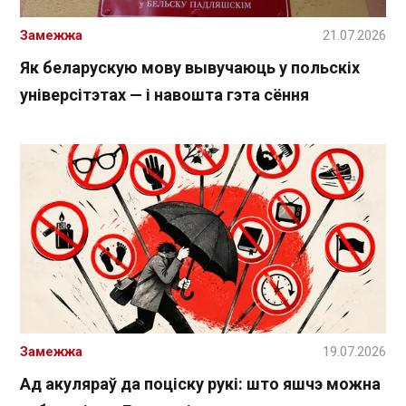
Замежжа
21.07.2026
Як беларускую мову вывучаюць у польскіх
універсітэтах — і навошта гэта сёння
Замежжа
19.07.2026
Ад акуляраў да поціску рукі: што яшчэ можна