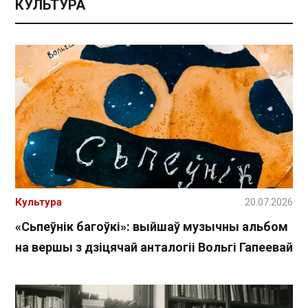
КУЛЬТУРА
Культура
20.07.2026
«Сьпеўнік багоўкі»: выйшаў музычны альбом
на вершы з дзіцячай анталогіі Вольгі Гапеевай