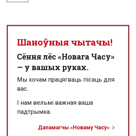
Шаноўныя чытачы!
Сёння лёс «Новага Часу»
— у вашых руках.
Мы хочам працягваць пісаць для
вас.
І нам вельмі важная ваша
падтрымка.
Дапамагчы «Новаму Часу»