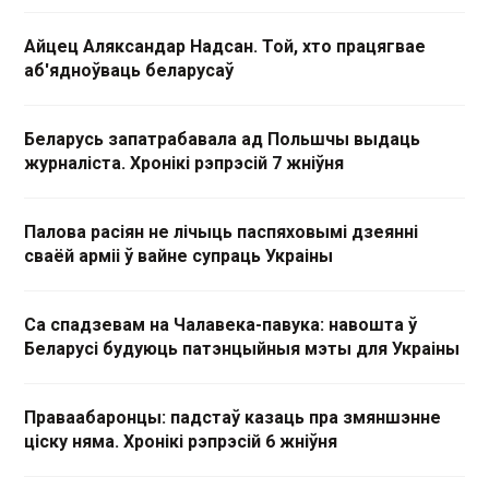
Айцец Аляксандар Надсан. Той, хто працягвае
аб'ядноўваць беларусаў
Беларусь запатрабавала ад Польшчы выдаць
журналіста. Хронікі рэпрэсій 7 жніўня
Палова расіян не лічыць паспяховымі дзеянні
сваёй арміі ў вайне супраць Украіны
Са спадзевам на Чалавека-павука: навошта ў
Беларусі будуюць патэнцыйныя мэты для Украіны
Праваабаронцы: падстаў казаць пра змяншэнне
ціску няма. Хронікі рэпрэсій 6 жніўня