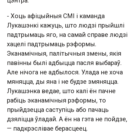
цэнтра.
- Хоць афіцыйныя СМІ і каманда
Лукашэнкі кажуць, што людзі прыйшлі
падтрымаць яго, на самай справе людзі
хацелі падтрымаць рэформы.
Эканамічныя, палітычныя змены, якія
павінны былі адбыцца пасля выбараў.
Але нічога не адбылося. Улада не хоча
мяняцца, ды яна і не будзе змяняцца.
Лукашэнка ведае, што калі ён пачне
рабіць эканамічныя рэформы, то
прыйдзецца саступіць або пачаць
дзяліцца ўладай. А ён на гэта не пойдзе,
— падкрэслівае берасцеец.