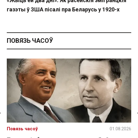
«Жыць ёй два дні». Як расейскія эмігранцкія
газэты ў ЗША пісалі пра Беларусь у 1920-х
ПОВЯЗЬ ЧАСОЎ
Спасылка без VPN
Повязь часоў
01.08.2026