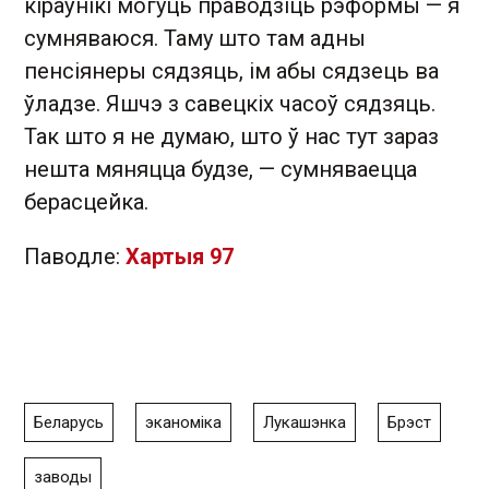
кіраўнікі могуць праводзіць рэформы — я
сумняваюся. Таму што там адны
пенсіянеры сядзяць, ім абы сядзець ва
ўладзе. Яшчэ з савецкіх часоў сядзяць.
Так што я не думаю, што ў нас тут зараз
нешта мяняцца будзе, — сумняваецца
берасцейка.
Паводле:
Хартыя 97
Беларусь
эканоміка
Лукашэнка
Брэст
заводы