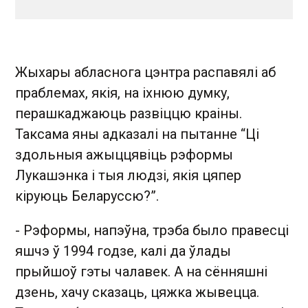
Жыхары абласнога цэнтра распавялі аб
праблемах, якія, на іхнюю думку,
перашкаджаюць развіццю краіны.
Таксама яны адказалі на пытанне “Ці
здольныя ажыццявіць рэформы
Лукашэнка і тыя людзі, якія цяпер
кіруюць Беларуссю?”.
- Рэформы, напэўна, трэба было правесці
яшчэ ў 1994 годзе, калі да ўлады
прыйшоў гэты чалавек. А на сённяшні
дзень, хачу сказаць, цяжка жывецца.