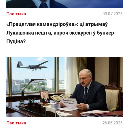
Палітыка
03.07.2026
«Працяглая камандзіроўка»: ці атрымаў
Лукашэнка нешта, апроч экскурсіі ў бункер
Пуціна?
Палітыка
26.06.2026