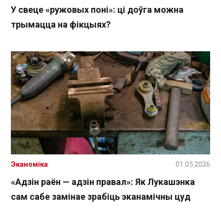
У свеце «ружовых поні»: ці доўга можна
трымацца на фікцыях?
Эканоміка
01.05.2026
«Адзін раён — адзін правал»: Як Лукашэнка
сам сабе замінае зрабіць эканамічны цуд