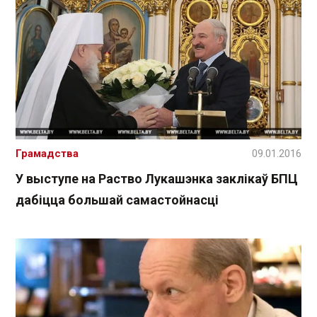
Грамадства
09.01.2016
У выступе на Раство Лукашэнка заклікаў БПЦ
дабіцца большай самастойнасці