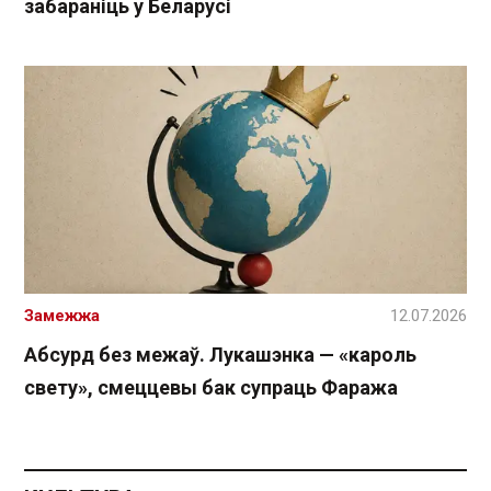
забараніць у Беларусі
Замежжа
12.07.2026
Абсурд без межаў. Лукашэнка — «кароль
свету», смеццевы бак супраць Фаража