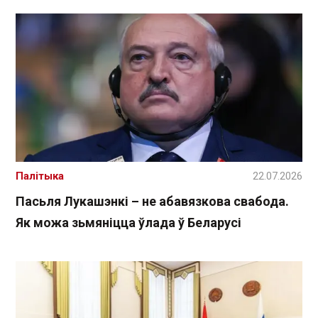
Палітыка
22.07.2026
Пасьля Лукашэнкі – не абавязкова свабода.
Як можа зьмяніцца ўлада ў Беларусі