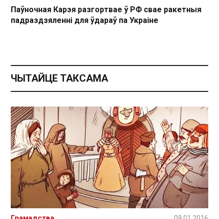
Паўночная Карэя разгортвае ў РФ свае ракетныя
падраздзяленні для ўдараў па Украіне
ЧЫТАЙЦЕ ТАКСАМА
Грамадства
09.01.2016