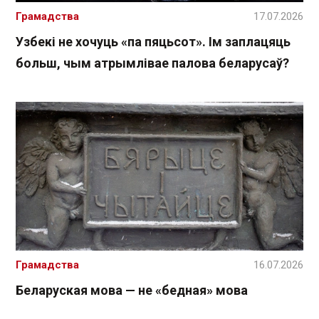
Грамадства
17.07.2026
Узбекі не хочуць «па пяцьсот». Ім заплацяць
больш, чым атрымлівае палова беларусаў?
Грамадства
16.07.2026
Беларуская мова — не «бедная» мова