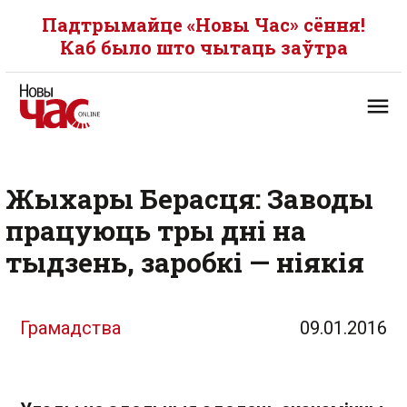
Падтрымайце «Новы Час» сёння!
Каб было што чытаць заўтра
Жыхары Берасця: Заводы
працуюць тры дні на
тыдзень, заробкі — ніякія
Грамадства
09.01.2016