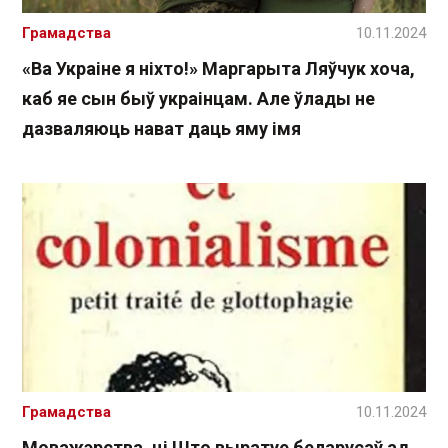
Грамадства
10.11.2024
«Ва Украіне я ніхто!» Маргарыта Ляўчук хоча,
каб яе сын быў украінцам. Але ўлады не
дазваляюць нават даць яму імя
Грамадства
10.11.2024
Моважэрства, ці Што выратуе беларусаў ад