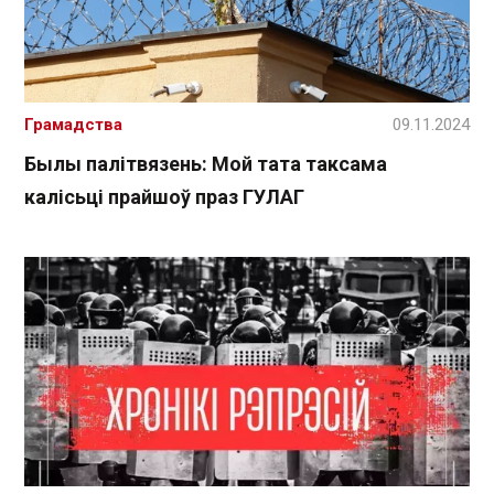
Грамадства
09.11.2024
Былы палітвязень: Мой тата таксама
калісьці прайшоў праз ГУЛАГ