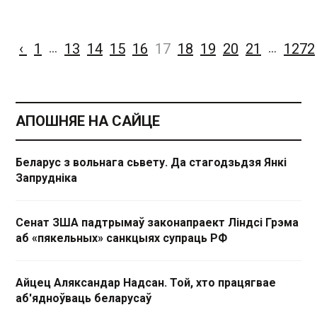
‹
1
13
14
15
16
17
18
19
20
21
1272
…
…
АПОШНЯЕ НА САЙЦЕ
Беларус з вольнага сьвету. Да стагодзьдзя Янкі
Запрудніка
Сенат ЗША падтрымаў законапраект Ліндсі Грэма
аб «пякельных» санкцыях супраць РФ
Айцец Аляксандар Надсан. Той, хто працягвае
аб'ядноўваць беларусаў