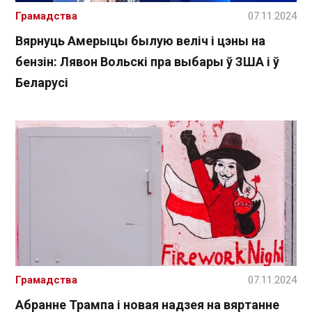
Грамадства
07.11.2024
Вярнуць Амерыцы былую веліч і цэны на
бензін: Лявон Вольскі пра выбары ў ЗША і ў
Беларусі
Грамадства
07.11.2024
Абранне Трампа і новая надзея на вяртанне