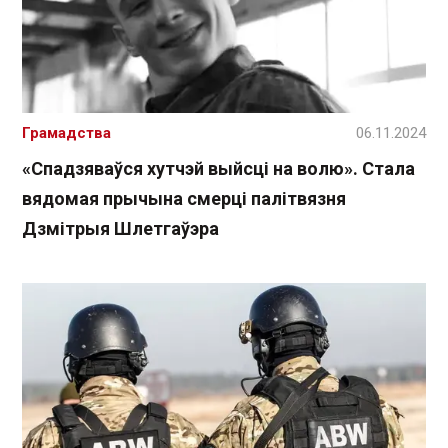
Грамадства
06.11.2024
«Спадзяваўся хутчэй выйсці на волю». Стала
вядомая прычына смерці палітвязня
Дзмітрыя Шлетгаўэра