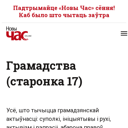
Падтрымайце «Новы Час» сёння!
Каб было што чытаць заўтра
Грамадства
(старонка 17)
Усё, што тычыцца грамадзянскай
актыўнасці: суполкі, ініцыятывы і рухі,
актывізм і рэпрэсіі, абарона правоў,