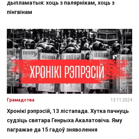
дыпламатыя: хоць з палярнікам, хоць з
пінгвінам
Грамадства
13.11.2024
Хронікі рэпрэсій, 13 лістапада. Хутка пачнуць
судзіць святара Генрыха Акалатовіча. Яму
пагражае да 15 гадоў зняволення