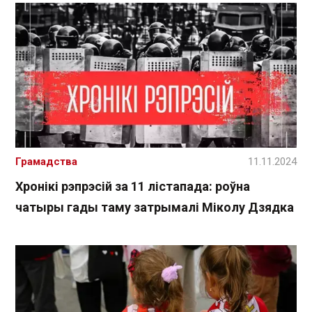
Грамадства
11.11.2024
Хронікі рэпрэсій за 11 лістапада: роўна
чатыры гады таму затрымалі Міколу Дзядка