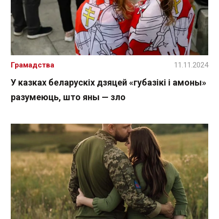
Грамадства
11.11.2024
У казках беларускіх дзяцей «губазікі і амоны»
разумеюць, што яны — зло