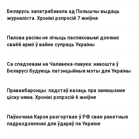
Беларусь запатрабавала ад Польшчы выдаць
журналіста. Хронікі рэпрэсій 7 жніўня
Палова расіян не лічыць паспяховымі дзеянні
сваёй арміі ў вайне супраць Украіны
Са спадзевам на Чалавека-павука: навошта ў
Беларусі будуюць патэнцыйныя мэты для Украіны
Праваабаронцы: падстаў казаць пра змяншэнне
ціску няма. Хронікі рэпрэсій 6 жніўня
Паўночная Карэя разгортвае ў РФ свае ракетныя
падраздзяленні для ўдараў па Украіне