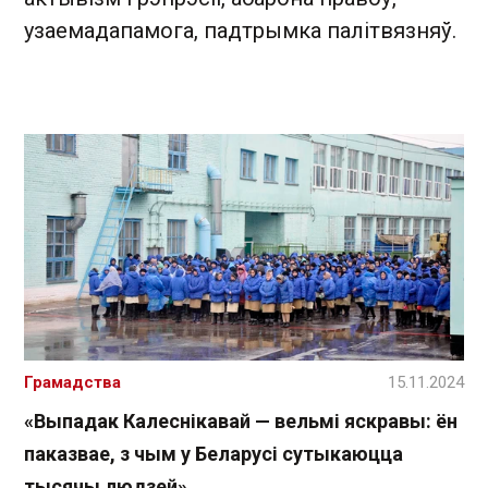
узаемадапамога, падтрымка палітвязняў.
Грамадства
15.11.2024
«Выпадак Калеснікавай — вельмі яскравы: ён
паказвае, з чым у Беларусі сутыкаюцца
тысячы людзей»