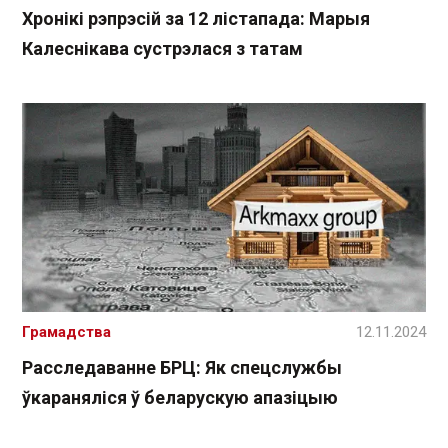
Хронікі рэпрэсій за 12 лістапада: Марыя
Калеснікава сустрэлася з татам
Грамадства
12.11.2024
Расследаванне БРЦ: Як спецслужбы
ўкараняліся ў беларускую апазіцыю