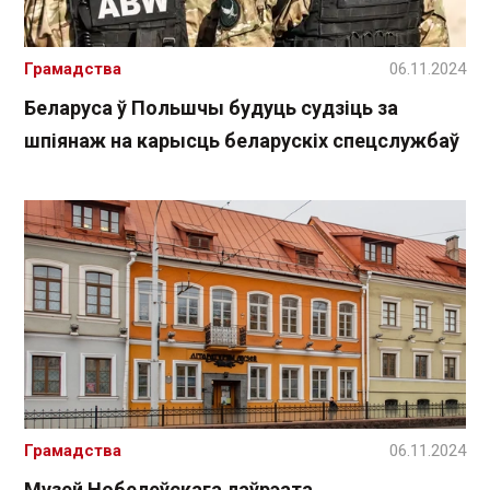
Грамадства
06.11.2024
Беларуса ў Польшчы будуць судзіць за
шпіянаж на карысць беларускіх спецслужбаў
Грамадства
06.11.2024
Музей Нобелеўскага лаўрэата