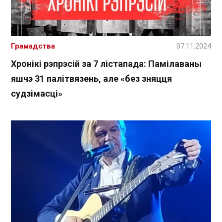
Грамадства
07.11.2024
Хронікі рэпрэсій за 7 лістапада: Памілаваны
яшчэ 31 палітвязень, але «без зняцця
судзімасці»