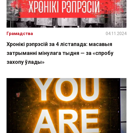
Грамадства
04.11.2024
Хронікі рэпрэсій за 4 лістапада: масавыя
затрыманні мінулага тыдня — за «спробу
захопу ўлады»