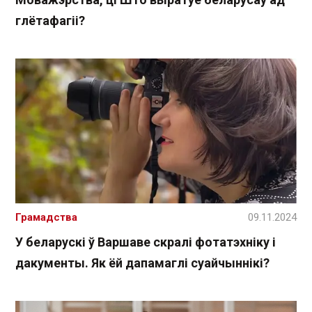
глётафагіі?
Грамадства
09.11.2024
У беларускі ў Варшаве скралі фотатэхніку і
дакументы. Як ёй дапамаглі суайчыннікі?