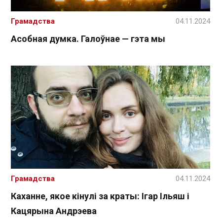
Грамадства
04.11.2024
Асобная думка. Галоўнае — гэта мы
Грамадства
04.11.2024
Каханне, якое кінулі за краты: Ігар Ільяш і
Кацярына Андрэева