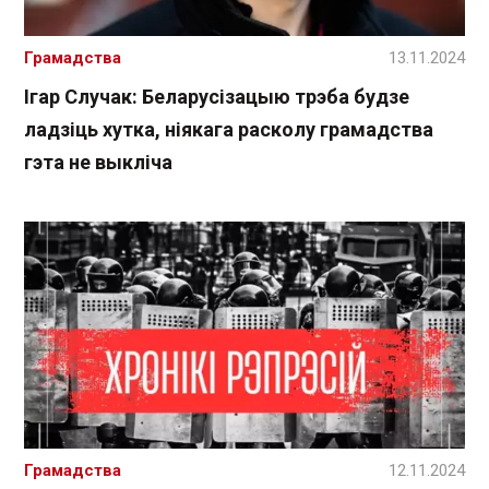
Грамадства
13.11.2024
Ігар Случак: Беларусізацыю трэба будзе
ладзіць хутка, ніякага расколу грамадства
гэта не выкліча
Грамадства
12.11.2024