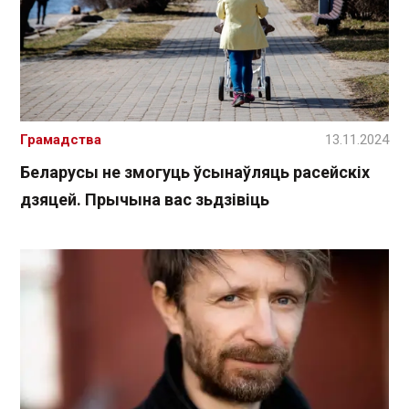
Грамадства
13.11.2024
Беларусы не змогуць ўсынаўляць расейскіх
дзяцей. Прычына вас зьдзівіць