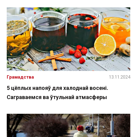
Грамадства
13.11.2024
5 цёплых напояў для халоднай восені.
Саграваемся ва ўтульнай атмасферы