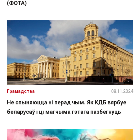
(ФОТА)
Грамадства
08.11.2024
Не спыняюцца ні перад чым. Як КДБ вярбуе
беларусаў і ці магчыма гэтага пазбегнуць