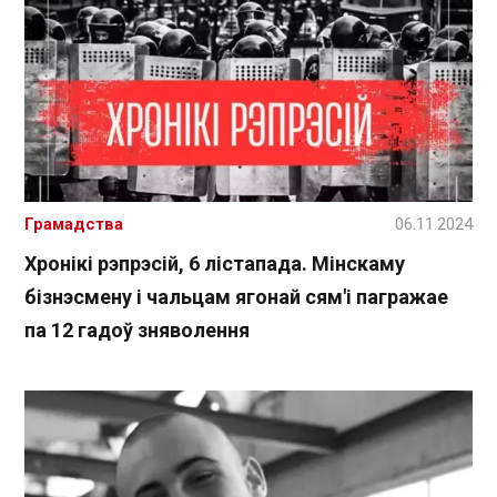
Грамадства
06.11.2024
Хронікі рэпрэсій, 6 лістапада. Мінскаму
бізнэсмену і чальцам ягонай сям'і пагражае
па 12 гадоў зняволення