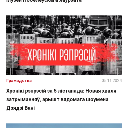
Грамадства
05.11.2024
Хронікі рэпрэсій за 5 лістапада: Новая хваля
затрыманняў, арышт вядомага шоумена
Дзядзі Вані