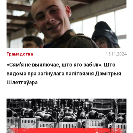
Грамадства
15.11.2024
«Сям'я не выключае, што яго забілі». Што
вядома пра загінулага палітвязня Дзмітрыя
Шлетгаўэра