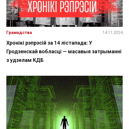
Грамадства
14.11.2024
Хронікі рэпрэсій за 14 лістапада: У
Гродзенскай вобласці — масавыя затрыманні
з удзелам КДБ