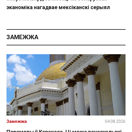
эканоміка нагадвае мексіканскі серыял
ЗАМЕЖЖА
Замежжа
04.08.2026
Перамовы ў Каракасе. Ці можа венесуэльскі