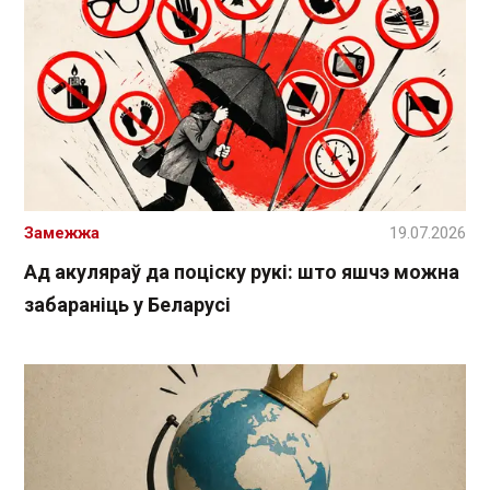
Замежжа
19.07.2026
Ад акуляраў да поціску рукі: што яшчэ можна
забараніць у Беларусі