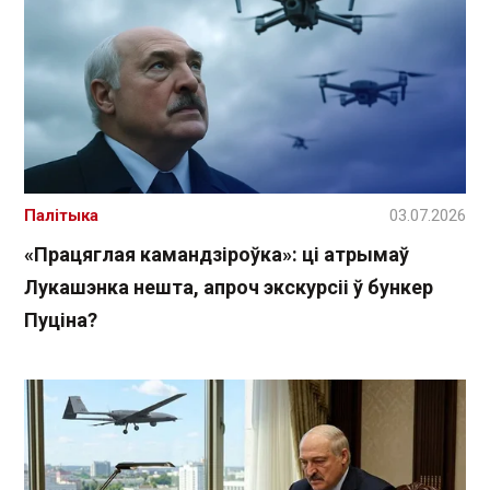
Палітыка
03.07.2026
«Працяглая камандзіроўка»: ці атрымаў
Лукашэнка нешта, апроч экскурсіі ў бункер
Пуціна?