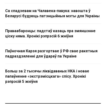
Са спадзевам на Чалавека-павука: навошта ў
Беларусі будуюць патэнцыйныя мэты для Украіны
Праваабаронцы: падстаў казаць пра змяншэнне
ціску няма. Хронікі рэпрэсій 6 жніўня
Паўночная Карэя разгортвае ў РФ свае ракетныя
падраздзяленні для ўдараў па Украіне
Больш за 2 тысячы ліквідаваных НКА і новае
папаўненне «экстрэмісцкага» спісу. Хронікі
рэпрэсій 5 жніўня