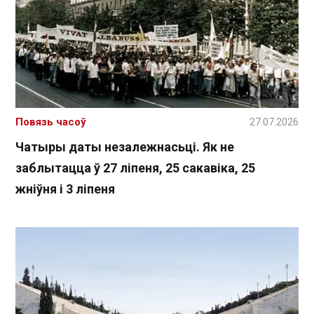
Повязь часоў
27.07.2026
Чатыры даты незалежнасьці. Як не
заблытацца ў 27 ліпеня, 25 сакавіка, 25
жніўня і 3 ліпеня