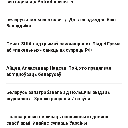
вытворчасць Patriot прынята
Беларус з вольнага сьвету. Да стагодзьдзя Янкі
Запрудніка
Сенат ЗША падтрымаў законапраект Ліндсі Грэма
аб «пякельных» санкцыях супраць РФ
Айцец Аляксандар Надсан. Той, хто працягвае
аб'ядноўваць беларусаў
Беларусь запатрабавала ад Польшчы выдаць
журналіста. Хронікі рэпрэсій 7 жніўня
Палова расіян не лічыць паспяховымі дзеянні
сваёй арміі ў вайне супраць Украіны