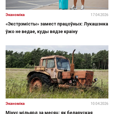
Эканоміка
17.04.2026
«Экстрэмісты» замест працоўных: Лукашэнка
ўжо не ведае, куды вядзе краіну
Эканоміка
10.04.2026
Мінус мільярд за месяц: як беларуская