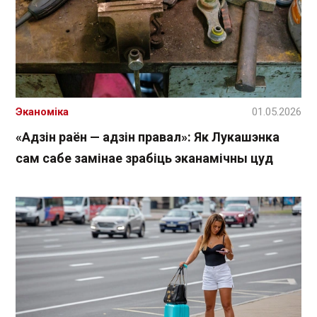
Эканоміка
01.05.2026
«Адзін раён — адзін правал»: Як Лукашэнка
сам сабе замінае зрабіць эканамічны цуд