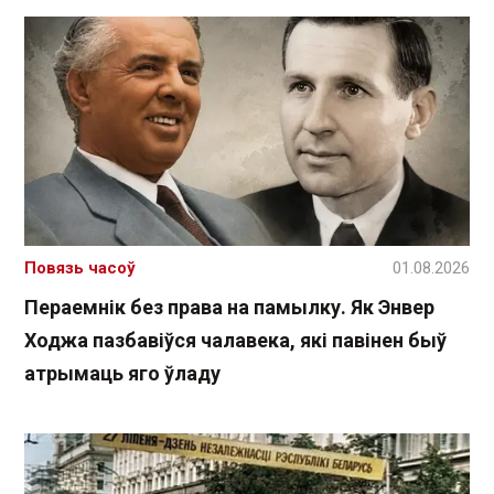
Повязь часоў
01.08.2026
Пераемнік без права на памылку. Як Энвер
Ходжа пазбавіўся чалавека, які павінен быў
атрымаць яго ўладу