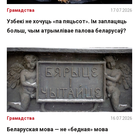
Грамадства
17.07.2026
Узбекі не хочуць «па пяцьсот». Ім заплацяць
больш, чым атрымлівае палова беларусаў?
Грамадства
16.07.2026
Беларуская мова — не «бедная» мова