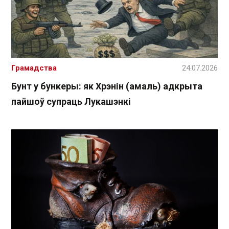
Грамадства
24.07.2026
Бунт у бункеры: як Хрэнін (амаль) адкрыта
пайшоў супраць Лукашэнкі