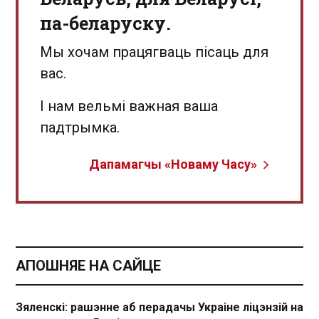
па-беларуску.
Мы хочам працягваць пісаць для
вас.
І нам вельмі важная ваша
падтрымка.
Дапамагчы «Новаму Часу»
АПОШНЯЕ НА САЙЦЕ
Зяленскі: рашэнне аб перадачы Украіне ліцэнзій на