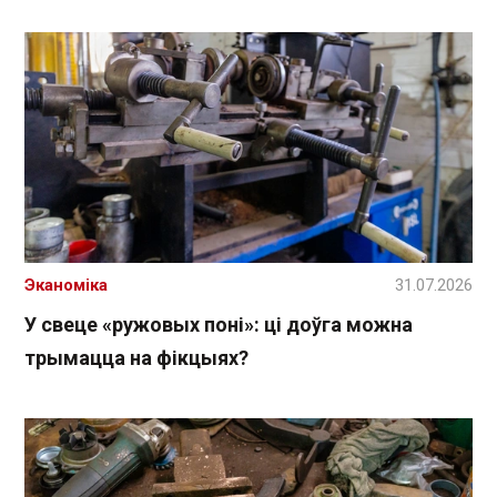
Эканоміка
31.07.2026
У свеце «ружовых поні»: ці доўга можна
трымацца на фікцыях?