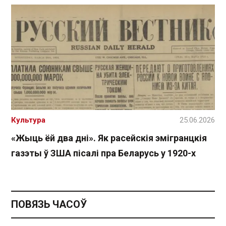
Культура
25.06.2026
«Жыць ёй два дні». Як расейскія эмігранцкія
газэты ў ЗША пісалі пра Беларусь у 1920-х
ПОВЯЗЬ ЧАСОЎ