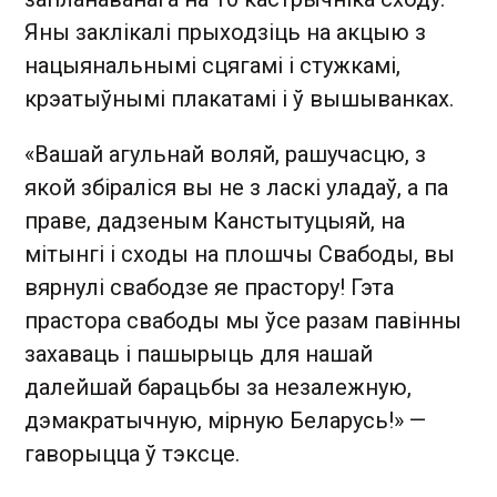
Яны заклікалі прыходзіць на акцыю з
нацыянальнымі сцягамі і стужкамі,
крэатыўнымі плакатамі і ў вышыванках.
«Вашай агульнай воляй, рашучасцю, з
якой збіраліся вы не з ласкі уладаў, а па
праве, дадзеным Канстытуцыяй, на
мітынгі і сходы на плошчы Свабоды, вы
вярнулі свабодзе яе прастору! Гэта
прастора свабоды мы ўсе разам павінны
захаваць і пашырыць для нашай
далейшай барацьбы за незалежную,
дэмакратычную, мірную Беларусь!» —
гаворыцца ў тэксце.