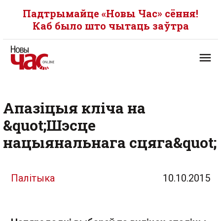
Падтрымайце «Новы Час» сёння!
Каб было што чытаць заўтра
Апазіцыя кліча на
&quot;Шэсце
нацыянальнага сцяга&quot;
Палітыка
10.10.2015