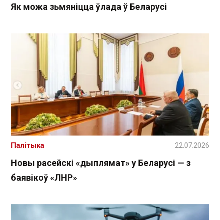
Як можа зьмяніцца ўлада ў Беларусі
Палітыка
22.07.2026
Новы расейскі «дыплямат» у Беларусі — з
баявікоў «ЛНР»