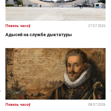
Повязь часоў
27.07.2026
Адысей на службе дыктатуры
Спасылка без VPN
Повязь часоў
08.07.2026