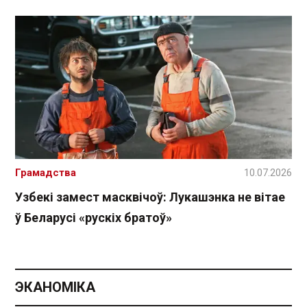
Грамадства
10.07.2026
Узбекі замест масквічоў: Лукашэнка не вітае
ў Беларусі «рускіх братоў»
ЭКАНОМІКА