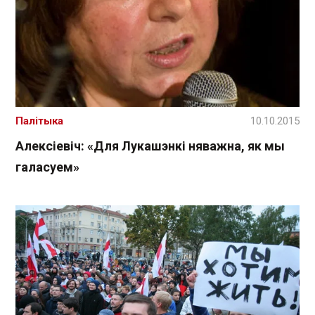
Палітыка
10.10.2015
Алексіевіч: «Для Лукашэнкі няважна, як мы
галасуем»