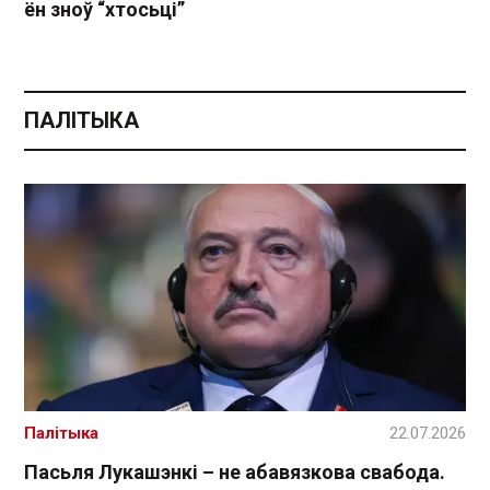
ён зноў “хтосьці”
ПАЛІТЫКА
Палітыка
22.07.2026
Пасьля Лукашэнкі – не абавязкова свабода.