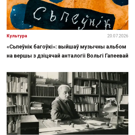
Культура
20.07.2026
«Сьпеўнік багоўкі»: выйшаў музычны альбом
на вершы з дзіцячай анталогіі Вольгі Гапеевай