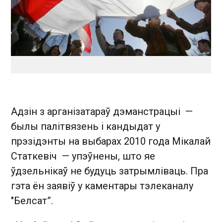
Адзін з арганізатараў дэманстрацыі —
былы палітвязень і кандыдат у
прэзідэнты на выбарах 2010 года Мікалай
Статкевіч — упэўнены, што яе
ўдзельнікаў не будуць затрымліваць. Пра
гэта ён заявіў у каментары тэлеканалу
"Белсат”.