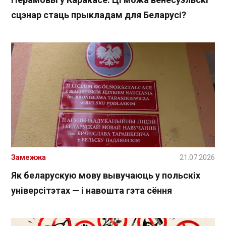
сцэнар стаць прыкладам для Беларусі?
Замежжа
21.07.2026
Як беларускую мову вывучаюць у польскіх
універсітэтах — і навошта гэта сёння