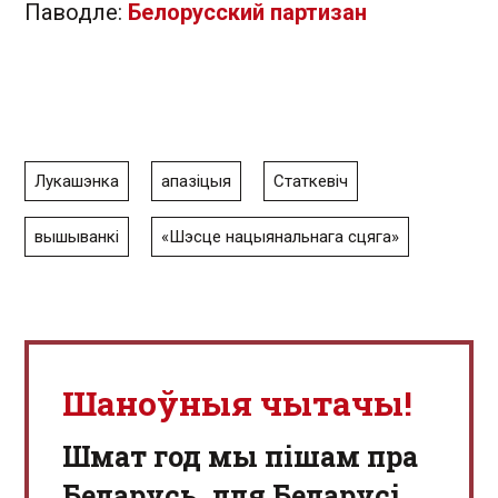
Паводле:
Белорусский партизан
Лукашэнка
апазіцыя
Статкевіч
вышыванкі
«Шэсце нацыянальнага сцяга»
Шаноўныя чытачы!
Шмат год мы пішам пра
Беларусь, для Беларусі,