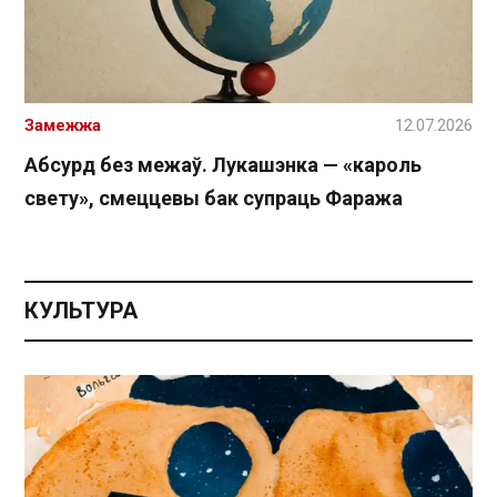
Замежжа
12.07.2026
Абсурд без межаў. Лукашэнка — «кароль
свету», смеццевы бак супраць Фаража
КУЛЬТУРА