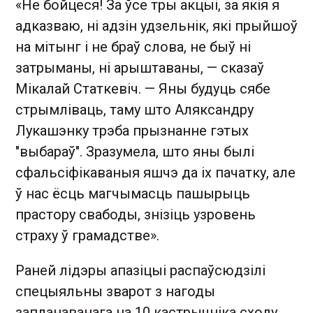
«Не бойцеся! За ўсе тры акцыі, за якія я
адказваю, ні адзін удзельнік, які прыйшоў
на мітынг і не браў слова, не быў ні
затрыманы, ні арыштаваны, — сказаў
Мікалай Статкевіч. — Яны будуць сябе
стрымліваць, таму што Аляксандру
Лукашэнку трэба прызнанне гэтых
"выбараў". Зразумела, што яны былі
сфальсіфікаваныя яшчэ да іх пачатку, але
ў нас ёсць магчымасць пашырыць
прастору свабоды, знізіць узровень
страху ў грамадстве».
Раней лідэры апазіцыі распаўсюдзілі
спецыяльны зварот з нагоды
запланаванага на 10 кастрычніка сходу.