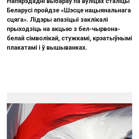
Напярэдадні выбараў па вуліцах сталіцы
Беларусі пройдзе «Шэсце нацыянальнага
сцяга». Лідэры апазіцыі заклікалі
прыходзіць на акцыю з бел-чырвона-
белай сімволікай, стужкамі, крэатыўнымі
плакатамі і ў вышыванках.