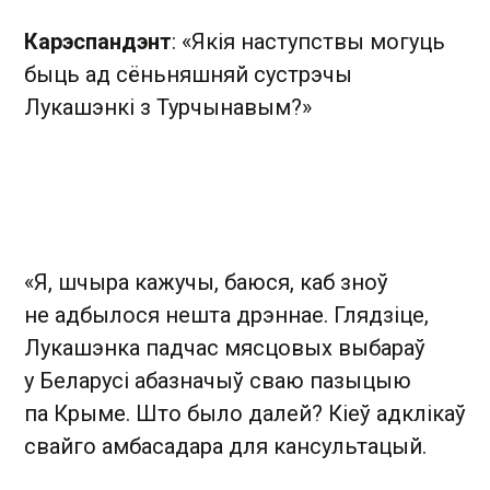
Карэспандэнт
: «Якія наступствы могуць
быць ад сёньняшняй сустрэчы
Лукашэнкі з Турчынавым?»
«Я, шчыра кажучы, баюся, каб зноў
не адбылося нешта дрэннае. Глядзіце,
Лукашэнка падчас мясцовых выбараў
у Беларусі абазначыў сваю пазыцыю
па Крыме. Што было далей? Кіеў адклікаў
свайго амбасадара для кансультацый.