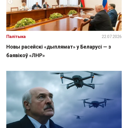
Палітыка
22.07.2026
Новы расейскі «дыплямат» у Беларусі — з
баявікоў «ЛНР»