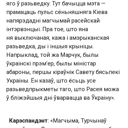
яго ў разьведку. Тут бачыцца мэта —
прамацаць пульс сёньняшняга Кіева
напярэдадні магчымай расейскай
інтэрвэнцыі. Пра тое, што яна
ня выключаная, кажа і амэрыканская
разьведка, ды і іншыя крыніцы.
Напрыклад, той жа Марчук, былы
ўкраінскі прэм’ер, былы міністар
абароны, першы кіраўнік Савету бясьпекі
Украіны. Ён казаў, што ёсьць усе
разьведпрыкметы таго, што Расея можа
ў бліжэйшыя дні ўварвацца ва Ўкраіну».
Карэспандэнт
: «Магчыма, Турчынаў