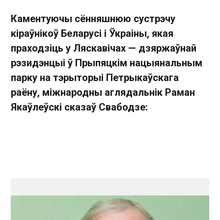
Каментуючы сённяшнюю сустрэчу
кіраўнікоў Беларусі і Ўкраіны, якая
праходзіць у Ляскавічах — дзяржаўнай
рэзидэнцыі ў Прыпяцкім нацыянальным
парку на тэрыторыі Петрыкаўскага
раёну, міжнародны аглядальнік Раман
Якаўлеўскі сказаў Свабодзе: