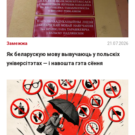
Замежжа
21.07.2026
Як беларускую мову вывучаюць у польскіх
універсітэтах — і навошта гэта сёння