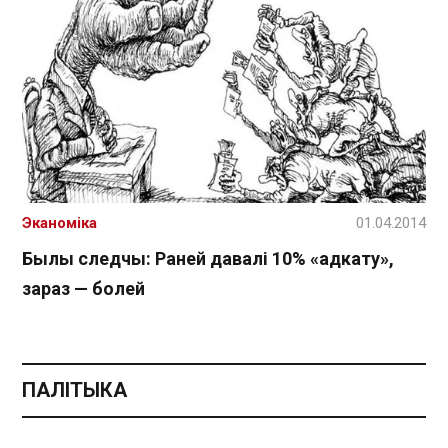
Эканоміка
01.04.2014
Былы следчы: Раней давалі 10% «адкату»,
зараз — болей
ПАЛІТЫКА