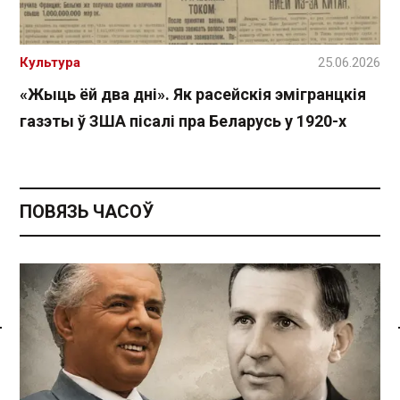
Культура
25.06.2026
«Жыць ёй два дні». Як расейскія эмігранцкія
газэты ў ЗША пісалі пра Беларусь у 1920-х
ПОВЯЗЬ ЧАСОЎ
Спасылка без VPN