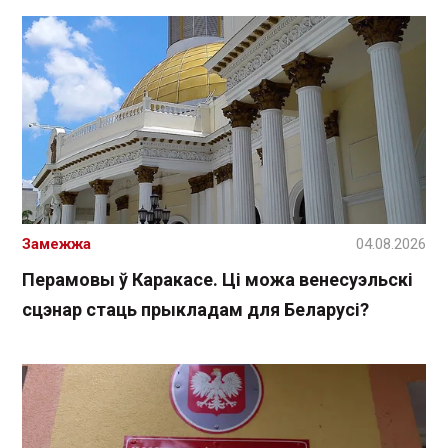
Замежжа
04.08.2026
Перамовы ў Каракасе. Ці можа венесуэльскі
сцэнар стаць прыкладам для Беларусі?