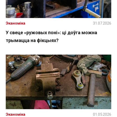
Эканоміка
31.07.2026
У свеце «ружовых поні»: ці доўга можна
трымацца на фікцыях?
Эканоміка
01.05.2026