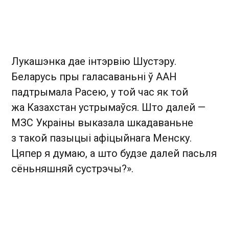
Лукашэнка дае інтэрвію Шустэру.
Беларусь пры галасаваньні ў ААН
падтрымала Расею, у той час як той
жа Казахстан устрымаўся. Што далей —
МЗС Украіны выказала шкадаваньне
з такой пазыцыі афіцыйнага Менску.
Цяпер я думаю, а што будзе далей пасьля
сёньняшняй сустрэчы?».