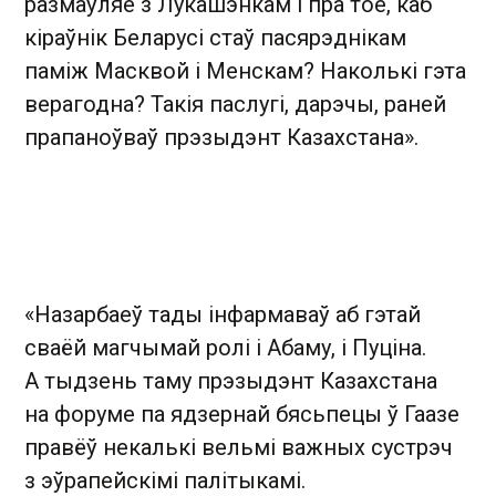
размаўляе з Лукашэнкам і пра тое, каб
кіраўнік Беларусі стаў пасярэднікам
паміж Масквой і Менскам? Наколькі гэта
верагодна? Такія паслугі, дарэчы, раней
прапаноўваў прэзыдэнт Казахстана».
«Назарбаеў тады інфармаваў аб гэтай
сваёй магчымай ролі і Абаму, і Пуціна.
А тыдзень таму прэзыдэнт Казахстана
на форуме па ядзернай бясьпецы ў Гаазе
правёў некалькі вельмі важных сустрэч
з эўрапейскімі палітыкамі.