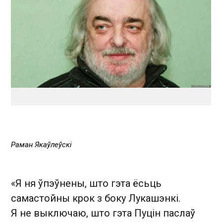
Раман Якаўлеўскі
«Я ня ўпэўнены, што гэта ёсьць
самастойны крок з боку Лукашэнкі.
Я не выключаю, што гэта Пуцін паслаў