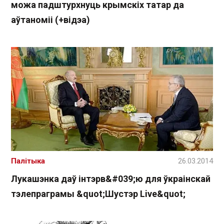
можа падштурхнуць крымскіх татар да
аўтаноміі (+відэа)
Палітыка
26.03.2014
Лукашэнка даў інтэрв&#039;ю для ўкраінскай
тэлепраграмы &quot;Шустэр Live&quot;