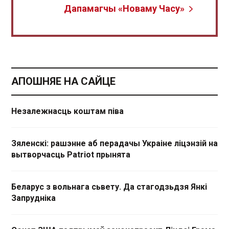
Дапамагчы «Новаму Часу»
АПОШНЯЕ НА САЙЦЕ
Незалежнасць коштам піва
Зяленскі: рашэнне аб перадачы Украіне ліцэнзій на
вытворчасць Patriot прынята
Беларус з вольнага сьвету. Да стагодзьдзя Янкі
Запрудніка