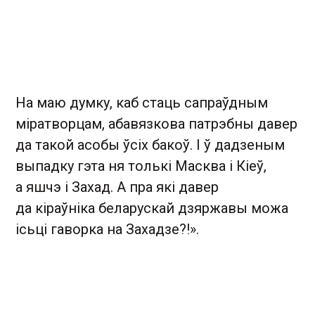
На маю думку, каб стаць сапраўдным
міратворцам, абавязкова патрэбны давер
да такой асобы ўсіх бакоў. І ў дадзеным
выпадку гэта ня толькі Масква і Кіеў,
а яшчэ і Захад. А пра які давер
да кіраўніка беларускай дзяржавы можа
ісьці гаворка на Захадзе?!».