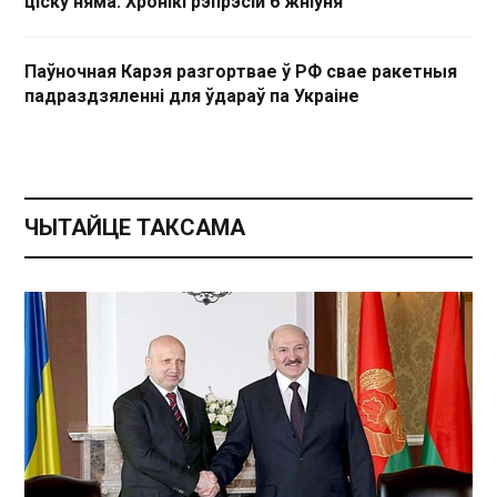
ціску няма. Хронікі рэпрэсій 6 жніўня
Паўночная Карэя разгортвае ў РФ свае ракетныя
падраздзяленні для ўдараў па Украіне
ЧЫТАЙЦЕ ТАКСАМА