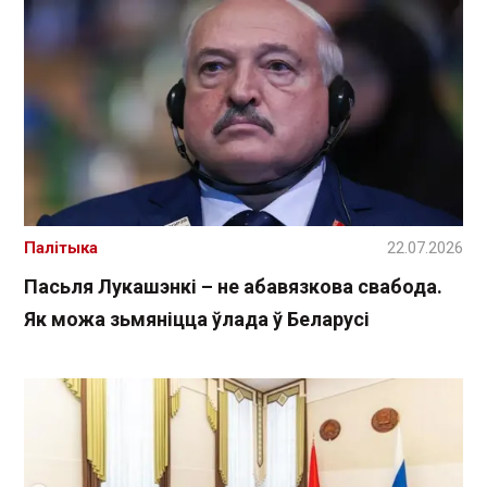
Палітыка
22.07.2026
Пасьля Лукашэнкі – не абавязкова свабода.
Як можа зьмяніцца ўлада ў Беларусі