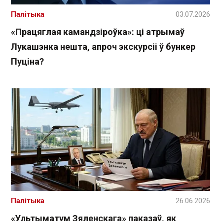
Палітыка
03.07.2026
«Працяглая камандзіроўка»: ці атрымаў
Лукашэнка нешта, апроч экскурсіі ў бункер
Пуціна?
Палітыка
26.06.2026
«Ультыматум Зяленскага» паказаў, як