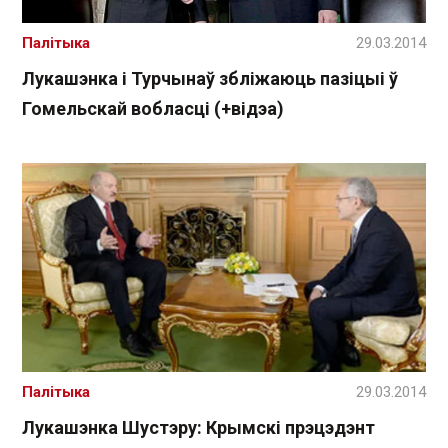
Палітыка
29.03.2014
Лукашэнка і Турчынаў збліжаюць пазіцыі ў
Гомельскай вобласці (+відэа)
Палітыка
29.03.2014
Лукашэнка Шустэру: Крымскі прэцэдэнт