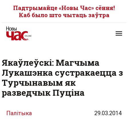
Падтрымайце «Новы Час» сёння!
Каб было што чытаць заўтра
Якаўлеўскі: Магчыма
Лукашэнка сустракаецца з
Турчынавым як
разведчык Пуціна
Палітыка
29.03.2014