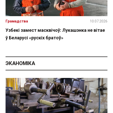
Грамадства
10.07.2026
Узбекі замест масквічоў: Лукашэнка не вітае
ў Беларусі «рускіх братоў»
ЭКАНОМІКА