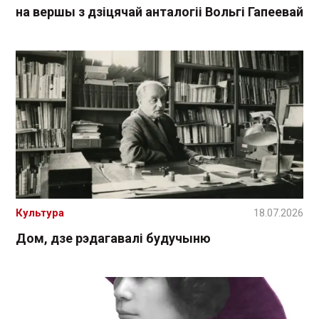
на вершы з дзіцячай анталогіі Вольгі Гапеевай
Культура
18.07.2026
Дом, дзе рэдагавалі будучыню