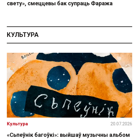
свету», смеццевы бак супраць Фаража
КУЛЬТУРА
Культура
20.07.2026
«Сьпеўнік багоўкі»: выйшаў музычны альбом