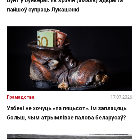
Бунт у бункеры: як Хрэнін (амаль) адкрыта
пайшоў супраць Лукашэнкі
Грамадства
17.07.2026
Узбекі не хочуць «па пяцьсот». Ім заплацяць
больш, чым атрымлівае палова беларусаў?