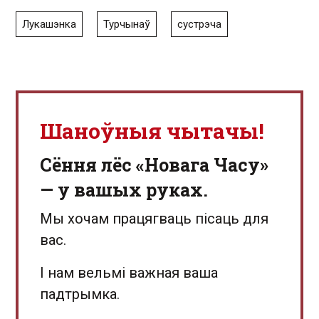
Лукашэнка
Турчынаў
сустрэча
Шаноўныя чытачы!
Сёння лёс «Новага Часу»
— у вашых руках.
Мы хочам працягваць пісаць для
вас.
І нам вельмі важная ваша
падтрымка.