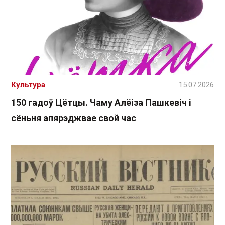
Культура
15.07.2026
150 гадоў Цётцы. Чаму Алёіза Пашкевіч і
сёньня апярэджвае свой час