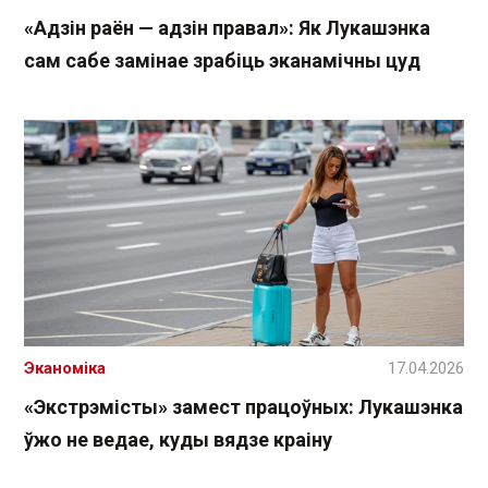
«Адзін раён — адзін правал»: Як Лукашэнка
сам сабе замінае зрабіць эканамічны цуд
Эканоміка
17.04.2026
«Экстрэмісты» замест працоўных: Лукашэнка
ўжо не ведае, куды вядзе краіну