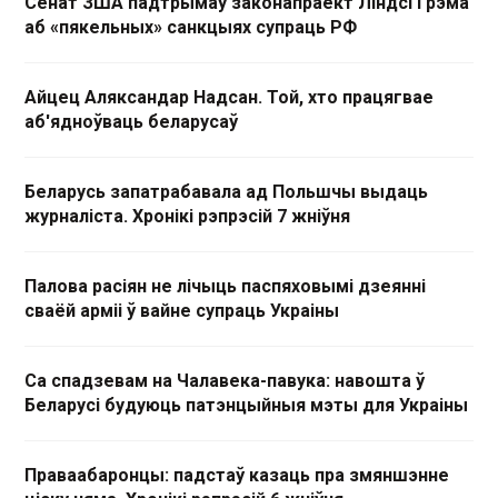
Сенат ЗША падтрымаў законапраект Ліндсі Грэма
аб «пякельных» санкцыях супраць РФ
Айцец Аляксандар Надсан. Той, хто працягвае
аб'ядноўваць беларусаў
Беларусь запатрабавала ад Польшчы выдаць
журналіста. Хронікі рэпрэсій 7 жніўня
Палова расіян не лічыць паспяховымі дзеянні
сваёй арміі ў вайне супраць Украіны
Са спадзевам на Чалавека-павука: навошта ў
Беларусі будуюць патэнцыйныя мэты для Украіны
Праваабаронцы: падстаў казаць пра змяншэнне