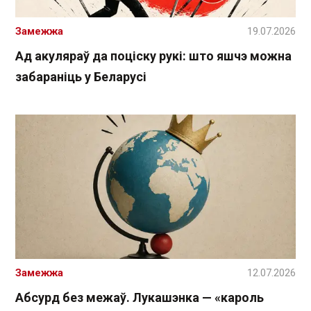
Замежжа
19.07.2026
Ад акуляраў да поціску рукі: што яшчэ можна
забараніць у Беларусі
Замежжа
12.07.2026
Абсурд без межаў. Лукашэнка — «кароль