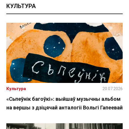
КУЛЬТУРА
Культура
20.07.2026
«Сьпеўнік багоўкі»: выйшаў музычны альбом
на вершы з дзіцячай анталогіі Вольгі Гапеевай