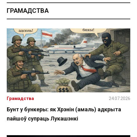
ГРАМАДСТВА
Грамадства
24.07.2026
Бунт у бункеры: як Хрэнін (амаль) адкрыта
пайшоў супраць Лукашэнкі