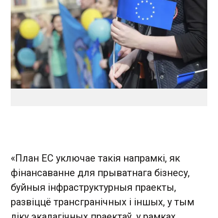
«План ЕС уключае такія напрамкі, як
фінансаванне для прыватнага бізнесу,
буйныя інфраструктурныя праекты,
развіццё трансгранічных і іншых, у тым
ліку экалагічных праектаў, у рамках