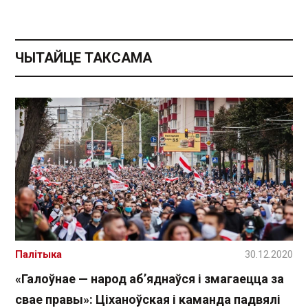
ЧЫТАЙЦЕ ТАКСАМА
Палітыка
30.12.2020
«Галоўнае — народ аб’яднаўся і змагаецца за
свае правы»: Ціханоўская і каманда падвялі