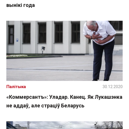
вынікі года
Палітыка
30.12.2020
«Коммерсантъ»: Уладар. Канец. Як Лукашэнка
не аддаў, але страціў Беларусь