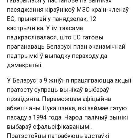
гаварылася ў пастанове па выніках
пасяджэння кіраўнікоў МЗС краін-членаў
ЕС, прынятай у панядзелак, 12
кастрычніка. У ім таксама
падкрэслівалася, што ЕС гатовы
прапанаваць Беларусі план эканамічнай
падтрымкі ў выпадку пераходу да
дэмакратыі.
У Беларусі з 9 жніўня працягваюцца акцыі
пратэсту супраць вынікаў выбараў
прэзідэнта. Пераможцам афіцыйна
абвешчаны Лукашэнка, які займае гэтую
пасаду з 1994 года. Народ палічыў вынікі
выбараў сфальсіфікаванымі.
Пратэстоўцы патрабуюць адстаўкі