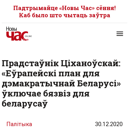
Падтрымайце «Новы Час» сёння!
Каб было што чытаць заўтра
Прадстаўнік Ціханоўскай:
«Еўрапейскі план для
дэмакратычнай Беларусі»
ўключае бязвіз для
беларусаў
Палітыка
30.12.2020