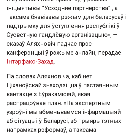
ініцыятывы “Усходняе партнёрства” , а
таксама бязвізавы рэжым для беларусаў і
падтрымку для ўступлення рэспублікі ў
Сусветную гандлёвую арганізацыю», —
сказаў Аляхновіч падчас прэс-
канферэнцыі ў рэжыме анлайн, перадае
Інтэрфакс-Захад
.
Па словах Аляхновіча, кабінет
Ціханоўскай знаходзіцца ў пастаянным
кантакце з Еўракамісіяй, якая
распрацоўвае план. «На экспертным
узроўні мы абменьваемся інфармацыяй
аб сітуацыі ў Беларусі, аб прыярытэтных
напрамках рэформаў, а таксама