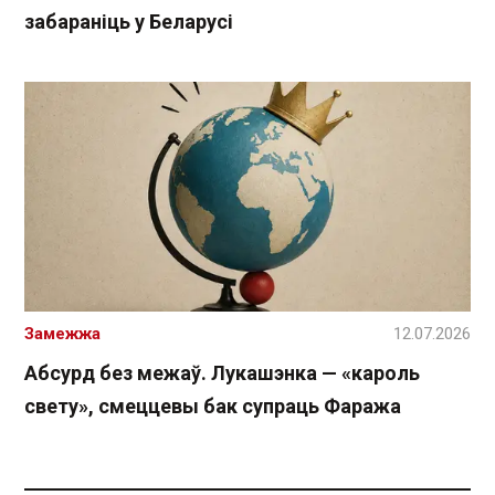
забараніць у Беларусі
Замежжа
12.07.2026
Абсурд без межаў. Лукашэнка — «кароль
свету», смеццевы бак супраць Фаража