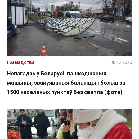
Грамадства
30.12.2020
Непагадзь у Беларусі: пашкоджаныя
машыны, эвакуяваныя бальніцы і больш за
1500 населеных пунктаў без святла (фота)