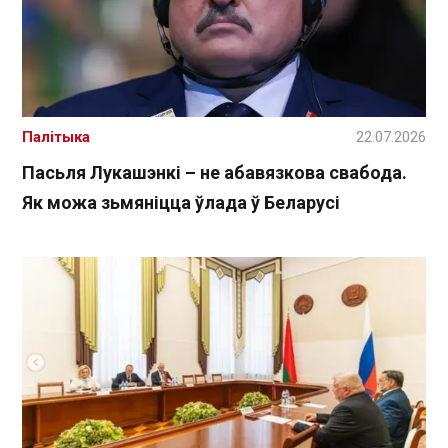
Палітыка
22.07.2026
Пасьля Лукашэнкі – не абавязкова свабода.
Як можа зьмяніцца ўлада ў Беларусі