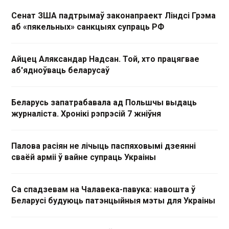
Сенат ЗША падтрымаў законапраект Ліндсі Грэма
аб «пякельных» санкцыях супраць РФ
Айцец Аляксандар Надсан. Той, хто працягвае
аб'ядноўваць беларусаў
Беларусь запатрабавала ад Польшчы выдаць
журналіста. Хронікі рэпрэсій 7 жніўня
Палова расіян не лічыць паспяховымі дзеянні
сваёй арміі ў вайне супраць Украіны
Са спадзевам на Чалавека-павука: навошта ў
Беларусі будуюць патэнцыйныя мэты для Украіны