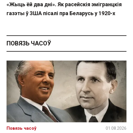
«Жыць ёй два дні». Як расейскія эмігранцкія
газэты ў ЗША пісалі пра Беларусь у 1920-х
ПОВЯЗЬ ЧАСОЎ
Повязь часоў
01.08.2026