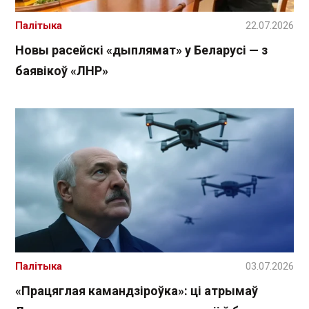
Палітыка
22.07.2026
Новы расейскі «дыплямат» у Беларусі — з
баявікоў «ЛНР»
Палітыка
03.07.2026
«Працяглая камандзіроўка»: ці атрымаў