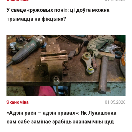
У свеце «ружовых поні»: ці доўга можна
трымацца на фікцыях?
Эканоміка
01.05.2026
«Адзін раён — адзін правал»: Як Лукашэнка
сам сабе замінае зрабіць эканамічны цуд