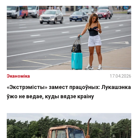
Эканоміка
17.04.2026
«Экстрэмісты» замест працоўных: Лукашэнка
ўжо не ведае, куды вядзе краіну