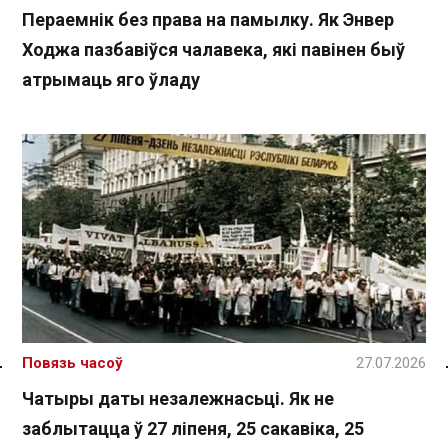
Пераемнік без права на памылку. Як Энвер
Ходжа пазбавіўся чалавека, які павінен быў
атрымаць яго ўладу
Повязь часоў
27.07.2026
Спасылка без VPN
Чатыры даты незалежнасьці. Як не
заблытацца ў 27 ліпеня, 25 сакавіка, 25