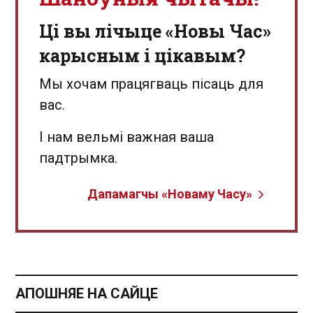
Ці вы лічыце «Новы Час»
карысным і цікавым?
Мы хочам працягваць пісаць для
вас.
І нам вельмі важная ваша
падтрымка.
Дапамагчы «Новаму Часу»
АПОШНЯЕ НА САЙЦЕ