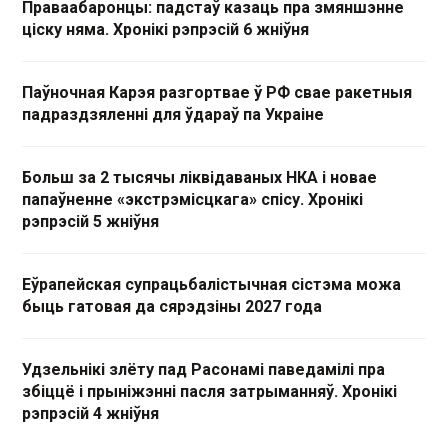
Праваабаронцы: падстаў казаць пра змяншэнне
ціску няма. Хронікі рэпрэсій 6 жніўня
Паўночная Карэя разгортвае ў РФ свае ракетныя
падраздзяленні для ўдараў па Украіне
Больш за 2 тысячы ліквідаваных НКА і новае
папаўненне «экстрэмісцкага» спісу. Хронікі
рэпрэсій 5 жніўня
Еўрапейская супрацьбалістычная сістэма можа
быць гатовая да сярэдзіны 2027 года
Удзельнікі злёту пад Расонамі паведамілі пра
збіццё і прыніжэнні пасля затрыманняў. Хронікі
рэпрэсій 4 жніўня