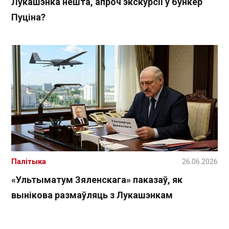
Лукашэнка нешта, апроч экскурсіі ў бункер
Пуціна?
Палітыка
26.06.2026
«Ультыматум Зяленскага» паказаў, як
вынікова размаўляць з Лукашэнкам