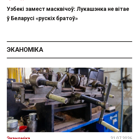
Узбекі замест масквічоў: Лукашэнка не вітае
ў Беларусі «рускіх братоў»
ЭКАНОМІКА
Эканоміка
31.07.2026