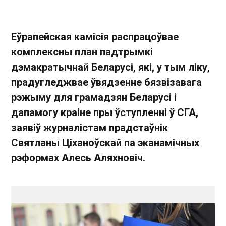
Еўрапейская камісія распрацоўвае
комплексны план падтрымкі
дэмакратычнай Беларусі, які, у тым ліку,
прадугледжвае ўвядзенне бязвізавага
рэжыму для грамадзян Беларусі і
дапамогу краіне пры ўступленні ў СГА,
заявіў журналістам прадстаўнік
Святланы Ціханоўскай па эканамічных
рэформах Алесь Аляхновіч.