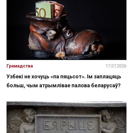
Грамадства
17.07.2026
Узбекі не хочуць «па пяцьсот». Ім заплацяць
больш, чым атрымлівае палова беларусаў?