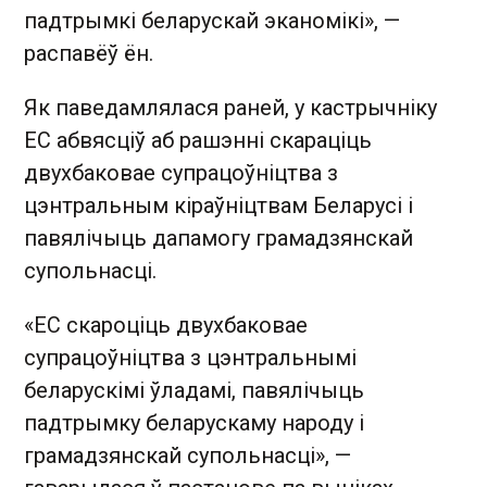
падтрымкі беларускай эканомікі», —
распавёў ён.
Як паведамлялася раней, у кастрычніку
ЕС абвясціў аб рашэнні скараціць
двухбаковае супрацоўніцтва з
цэнтральным кіраўніцтвам Беларусі і
павялічыць дапамогу грамадзянскай
супольнасці.
«ЕС скароціць двухбаковае
супрацоўніцтва з цэнтральнымі
беларускімі ўладамі, павялічыць
падтрымку беларускаму народу і
грамадзянскай супольнасці», —