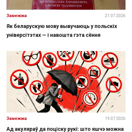
Замежжа
21.07.2026
Як беларускую мову вывучаюць у польскіх
універсітэтах — і навошта гэта сёння
Замежжа
19.07.2026
Ад акуляраў да поціску рукі: што яшчэ можна