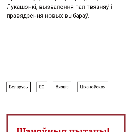
Лукашэнкі, вызвалення палітвязняў і
правядзення новых выбараў.
Беларусь
ЕС
бязвіз
Ціханоўская
Шаноўныя чытачы!