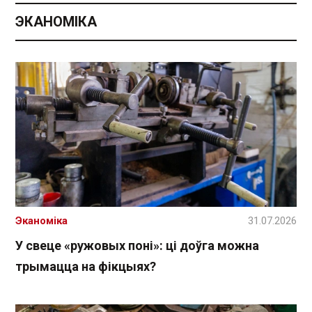
ЭКАНОМІКА
Эканоміка
31.07.2026
У свеце «ружовых поні»: ці доўга можна
трымацца на фікцыях?