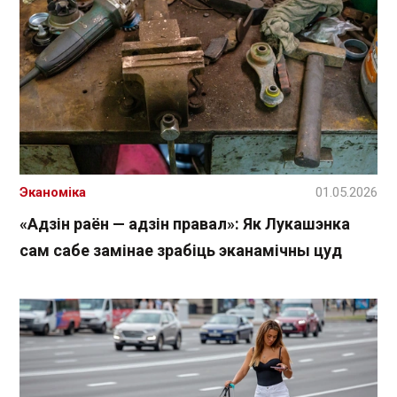
Эканоміка
01.05.2026
«Адзін раён — адзін правал»: Як Лукашэнка
сам сабе замінае зрабіць эканамічны цуд