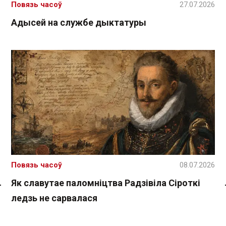
Повязь часоў
27.07.2026
Адысей на службе дыктатуры
Повязь часоў
08.07.2026
Як славутае паломніцтва Радзівіла Сіроткі
Спасылка без VPN
ледзь не сарвалася