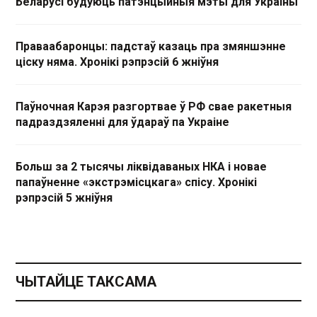
Беларусі будуюць патэнцыйныя мэты для Украіны
Праваабаронцы: падстаў казаць пра змяншэнне
ціску няма. Хронікі рэпрэсій 6 жніўня
Паўночная Карэя разгортвае ў РФ свае ракетныя
падраздзяленні для ўдараў па Украіне
Больш за 2 тысячы ліквідаваных НКА і новае
папаўненне «экстрэмісцкага» спісу. Хронікі
рэпрэсій 5 жніўня
ЧЫТАЙЦЕ ТАКСАМА