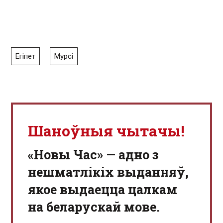
Егіпет
Мурсі
Шаноўныя чытачы!
«Новы Час» — адно з
нешматлікіх выданняў,
якое выдаецца цалкам
на беларускай мове.