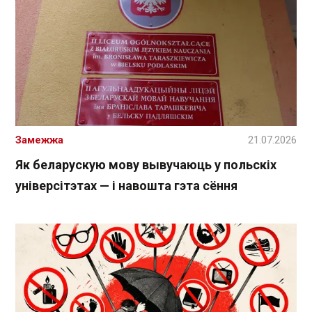
Замежжа
21.07.2026
Як беларускую мову вывучаюць у польскіх
універсітэтах — і навошта гэта сёння