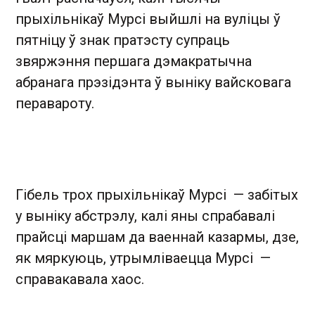
прыхільнікаў Мурсі выйшлі на вуліцы ў
пятніцу ў знак пратэсту супраць
звяржэння першага дэмакратычна
абранага прэзідэнта ў выніку вайсковага
перавароту.
Гібель трох прыхільнікаў Мурсі — забітых
у выніку абстрэлу, калі яны спрабавалі
прайсці маршам да ваеннай казармы, дзе,
як мяркуюць, утрымліваецца Мурсі —
справакавала хаос.