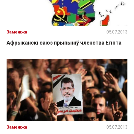
Замежжа
05.07.2013
Афрыканскі саюз прыпыніў членства Егіпта
Замежжа
05.07.2013