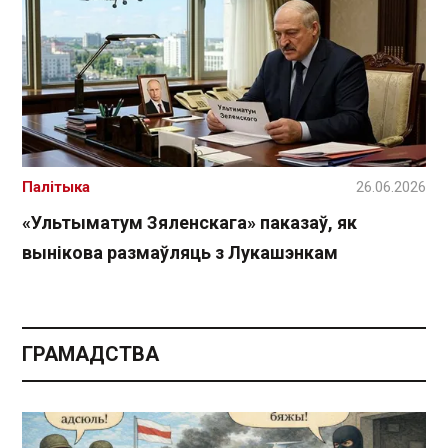
Палітыка
26.06.2026
«Ультыматум Зяленскага» паказаў, як
вынікова размаўляць з Лукашэнкам
ГРАМАДСТВА