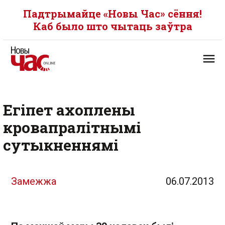
Падтрымайце «Новы Час» сёння!
Каб было што чытаць заўтра
Егіпет ахоплены
кровапралітнымі
сутыкненнямі
Замежжа
06.07.2013