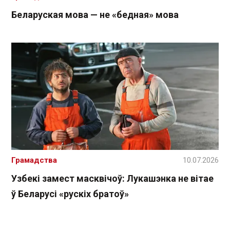
Беларуская мова — не «бедная» мова
Грамадства
10.07.2026
Узбекі замест масквічоў: Лукашэнка не вітае
ў Беларусі «рускіх братоў»