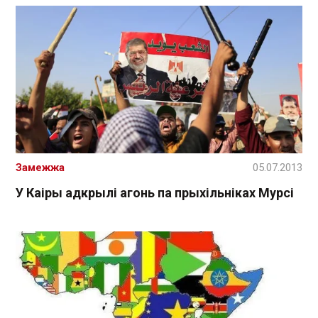
Замежжа
05.07.2013
У Каіры адкрылі агонь па прыхільніках Мурсі