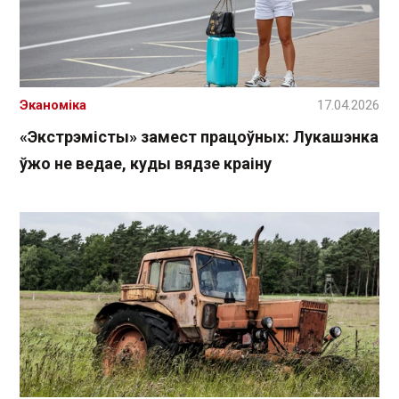
Эканоміка
17.04.2026
«Экстрэмісты» замест працоўных: Лукашэнка
ўжо не ведае, куды вядзе краіну