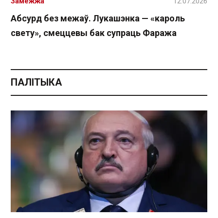
Замежжа
12.07.2026
Абсурд без межаў. Лукашэнка — «кароль
свету», смеццевы бак супраць Фаража
ПАЛІТЫКА