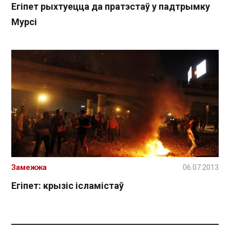
Егіпет рыхтуецца да пратэстаў у падтрымку
Мурсі
Замежжа
06.07.2013
Егіпет: крызіс ісламістаў