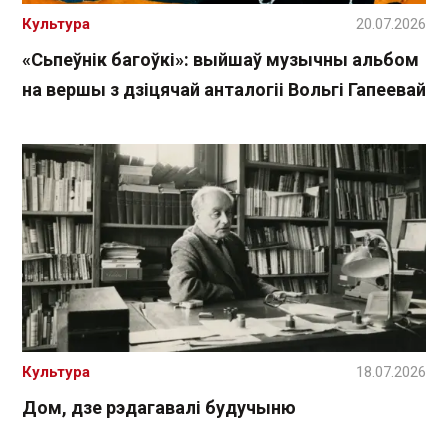
Культура
20.07.2026
«Сьпеўнік багоўкі»: выйшаў музычны альбом
на вершы з дзіцячай анталогіі Вольгі Гапеевай
Культура
18.07.2026
Дом, дзе рэдагавалі будучыню