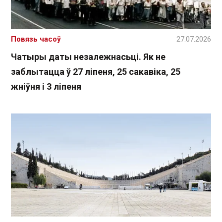
Повязь часоў
27.07.2026
Чатыры даты незалежнасьці. Як не
заблытацца ў 27 ліпеня, 25 сакавіка, 25
жніўня і 3 ліпеня