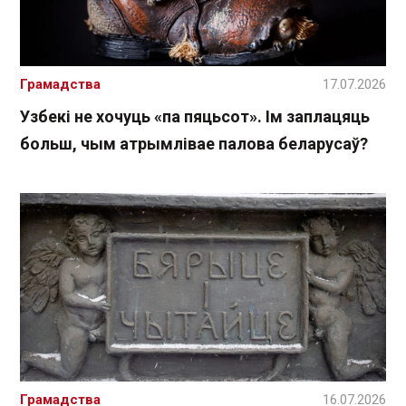
Грамадства
17.07.2026
Узбекі не хочуць «па пяцьсот». Ім заплацяць
больш, чым атрымлівае палова беларусаў?
Грамадства
16.07.2026