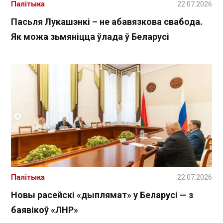
Палітыка
22.07.2026
Пасьля Лукашэнкі – не абавязкова свабода.
Як можа зьмяніцца ўлада ў Беларусі
Палітыка
22.07.2026
Новы расейскі «дыплямат» у Беларусі — з
баявікоў «ЛНР»