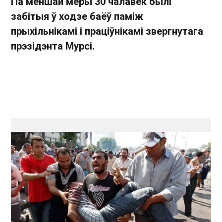
Па меншай
меры 30
чалавек былі
забітыя ў
ходзе
баёў паміж
прыхільнікамі
і праціўнікамі
звергнутага
прэзідэнта
Мурсі
.