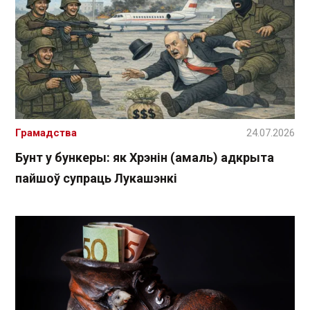
Грамадства
24.07.2026
Бунт у бункеры: як Хрэнін (амаль) адкрыта
пайшоў супраць Лукашэнкі