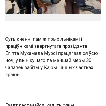
Сутыкненні паміж прыхільнікамі і
праціўнікамі звергнутага прэзідэнта
Егіпта Мухамеда Мурсі працягваліся ўсю
ноч, у выніку чаго па меншай меры 30
чалавек забіты ў Каіры і іншых частках
краіны.
Гвалт распачаўся, калі тысячы