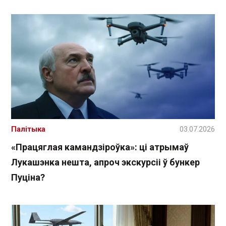
Палітыка
03.07.2026
«Працяглая камандзіроўка»: ці атрымаў
Лукашэнка нешта, апроч экскурсіі ў бункер
Пуціна?