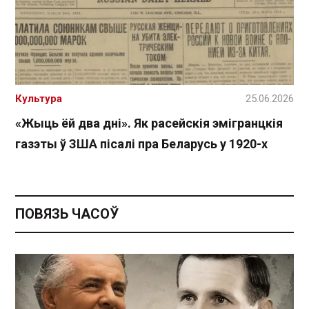
Культура
25.06.2026
«Жыць ёй два дні». Як расейскія эмігранцкія
газэты ў ЗША пісалі пра Беларусь у 1920-х
ПОВЯЗЬ ЧАСОЎ