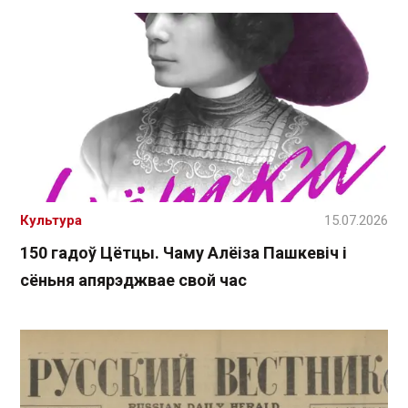
Культура
15.07.2026
150 гадоў Цётцы. Чаму Алёіза Пашкевіч і
сёньня апярэджвае свой час