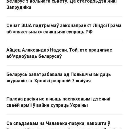
Беларус з вольнага сьвету. Да стагодзьдзя Янкі
Запрудніка
Сенат ЗША падтрымаў законапраект Ліндсі Грэма
аб «пякельных» санкцыях супраць РФ
Айцец Аляксандар Надсан. Той, хто працягвае
аб'ядноўваць беларусаў
Беларусь запатрабавала ад Польшчы выдаць
журналіста. Хронікі рэпрэсій 7 жніўня
Палова расіян не лічыць паспяховымі дзеянні
сваёй арміі ў вайне супраць Украіны
Са спадзевам на Чалавека-павука: навошта ў