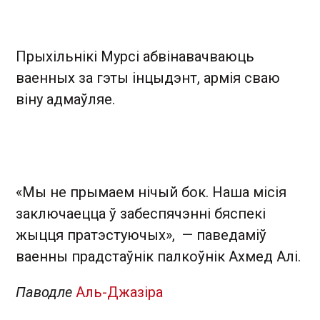
Прыхільнікі Мурсі абвінавачваюць
ваенных за гэты інцыдэнт, армія сваю
віну адмаўляе.
«Мы не прымаем нічый бок. Наша місія
заключаецца ў забеспячэнні бяспекі
жыцця пратэстуючых», — паведаміў
ваенны прадстаўнік палкоўнік Ахмед Алі.
Паводле
Аль-Джазіра