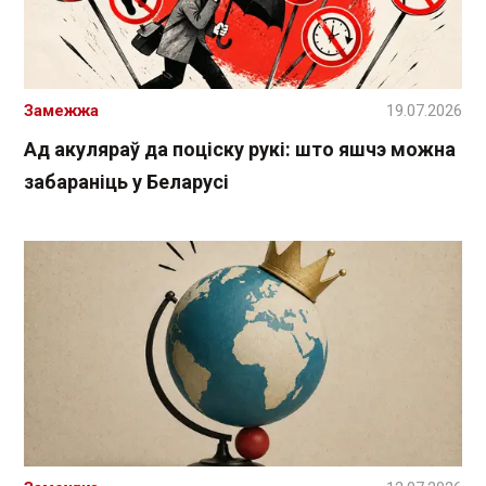
Замежжа
19.07.2026
Ад акуляраў да поціску рукі: што яшчэ можна
забараніць у Беларусі