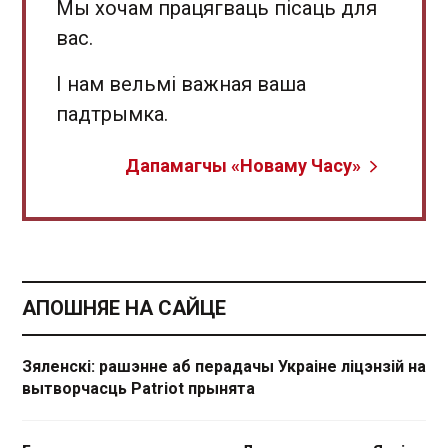
Мы хочам працягваць пісаць для
вас.
І нам вельмі важная ваша
падтрымка.
Дапамагчы «Новаму Часу»
АПОШНЯЕ НА САЙЦЕ
Зяленскі: рашэнне аб перадачы Украіне ліцэнзій на
вытворчасць Patriot прынята