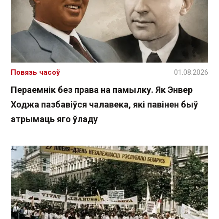
Повязь часоў
01.08.2026
Пераемнік без права на памылку. Як Энвер
Ходжа пазбавіўся чалавека, які павінен быў
атрымаць яго ўладу