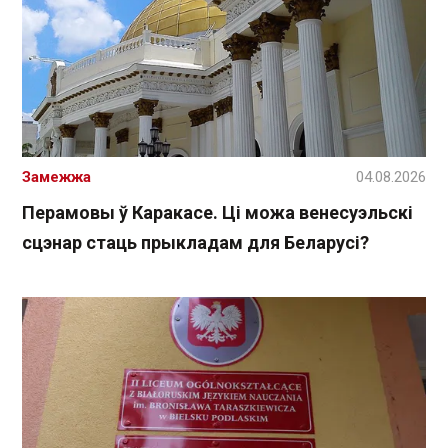
Замежжа
04.08.2026
Перамовы ў Каракасе. Ці можа венесуэльскі
сцэнар стаць прыкладам для Беларусі?