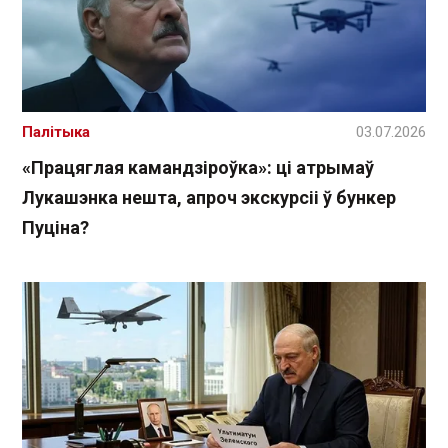
Палітыка
03.07.2026
«Працяглая камандзіроўка»: ці атрымаў
Лукашэнка нешта, апроч экскурсіі ў бункер
Пуціна?