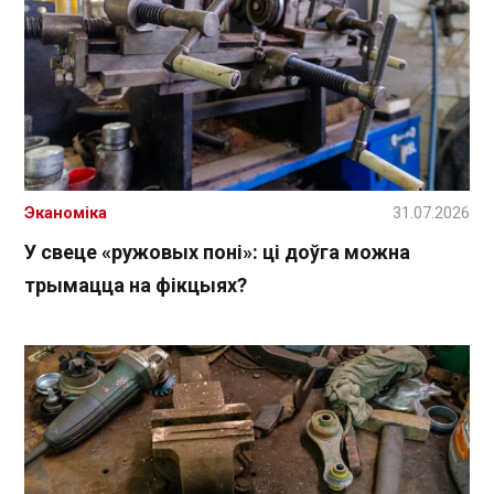
Эканоміка
31.07.2026
У свеце «ружовых поні»: ці доўга можна
трымацца на фікцыях?