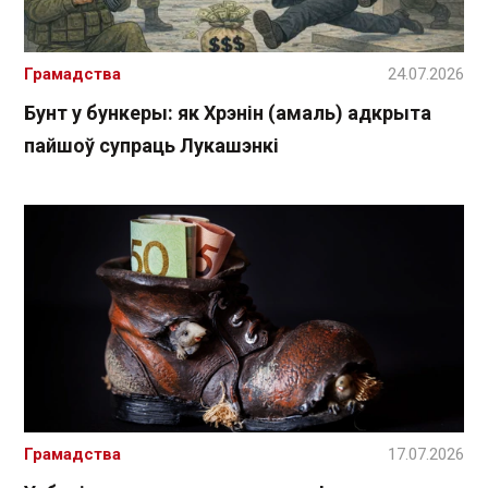
Грамадства
24.07.2026
Бунт у бункеры: як Хрэнін (амаль) адкрыта
пайшоў супраць Лукашэнкі
Грамадства
17.07.2026