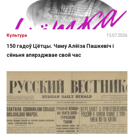
Культура
15.07.2026
150 гадоў Цётцы. Чаму Алёіза Пашкевіч і
сёньня апярэджвае свой час