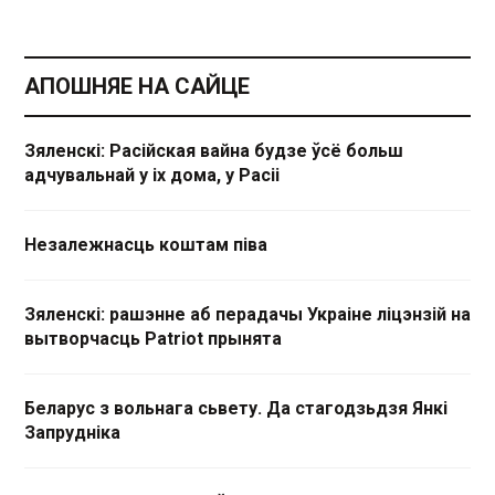
АПОШНЯЕ НА САЙЦЕ
Зяленскі: Расійская вайна будзе ўсё больш
адчувальнай у іх дома, у Расіі
Незалежнасць коштам піва
Зяленскі: рашэнне аб перадачы Украіне ліцэнзій на
вытворчасць Patriot прынята
Беларус з вольнага сьвету. Да стагодзьдзя Янкі
Запрудніка