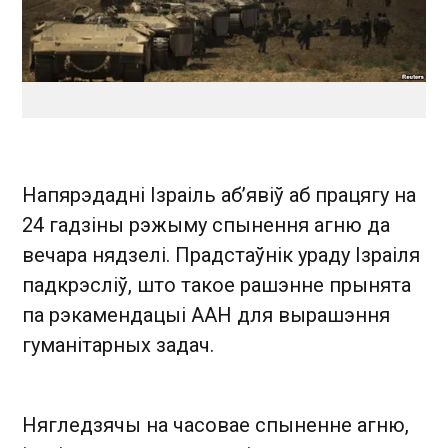
Напярэдадні Ізраіль аб’явіў аб працягу на
24 гадзіны рэжыму спынення агню да
вечара нядзелі. Прадстаўнік ураду Ізраіля
падкрэсліў, што такое рашэнне прынята
па рэкамендацыі ААН для вырашэння
гуманітарных задач.
Нягледзячы на часовае спыненне агню,