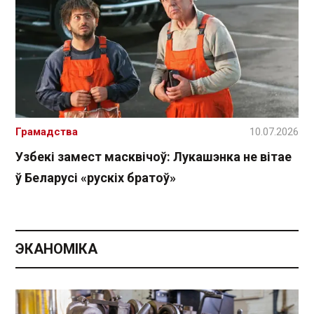
Грамадства
10.07.2026
Узбекі замест масквічоў: Лукашэнка не вітае
ў Беларусі «рускіх братоў»
ЭКАНОМІКА