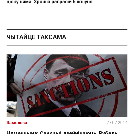
ціску няма. Хронікі рэпрэсій 6 жніўня
ЧЫТАЙЦЕ ТАКСАМА
Замежжа
27.07.2014
Нямеччына: Санкцыі дзейнічаюць. Рубель