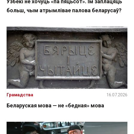
Узбекі не хочуць «па пяцьсот». Ім заплацяць
больш, чым атрымлівае палова беларусаў?
Грамадства
16.07.2026
Беларуская мова — не «бедная» мова