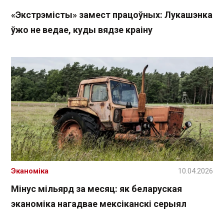
«Экстрэмісты» замест працоўных: Лукашэнка
ўжо не ведае, куды вядзе краіну
Эканоміка
10.04.2026
Мінус мільярд за месяц: як беларуская
эканоміка нагадвае мексіканскі серыял