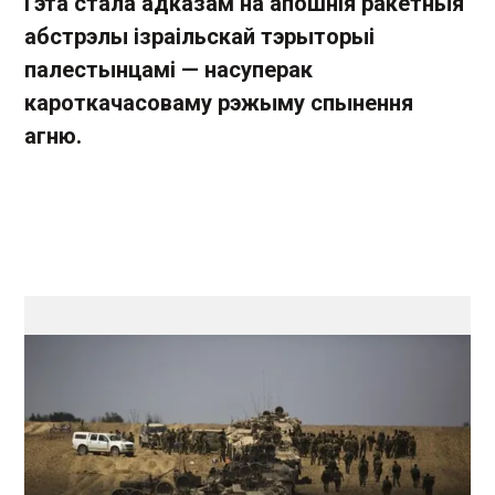
Гэта стала адказам на апошнія ракетныя
абстрэлы ізраільскай тэрыторыі
палестынцамі — насуперак
кароткачасоваму рэжыму спынення
агню.