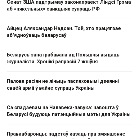
Сенат ЗША падтрымаў законапраект Ліндсі Грэма
аб «пякельных» санкцыях супраць РФ
Айцец Аляксандар Надсан. Той, хто працягвае
аб'ядноўваць беларусаў
Беларусь запатрабавала ад Польшчы выдаць
журналіста. Хронікі рэпрэсій 7 жніўня
Палова расіян не лічыць паспяховымі дзеянні
сваёй арміі ў вайне супраць Украіны
Са спадзевам на Чалавека-павука: навошта ў
Беларусі будуюць патэнцыйныя мэты для Украіны
Праваабаронцы: падстаў казаць пра змяншэнне