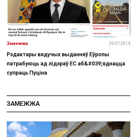
Замежжа
29.07.2014
Рэдактары вядучых выданняў Еўропы
патрабуюць ад лідэраў ЕС аб&#039;яднацца
супраць Пуціна
ЗАМЕЖЖА