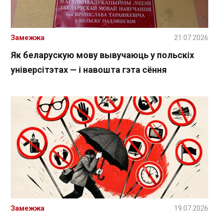
Замежжа
21.07.2026
Як беларускую мову вывучаюць у польскіх
універсітэтах — і навошта гэта сёння
Замежжа
19.07.2026