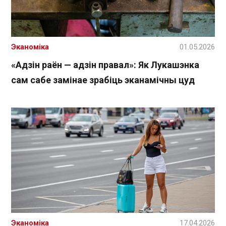
Эканоміка
01.05.2026
«Адзін раён — адзін правал»: Як Лукашэнка
сам сабе замінае зрабіць эканамічны цуд
Эканоміка
17.04.2026