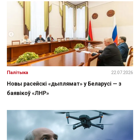
Палітыка
22.07.2026
Новы расейскі «дыплямат» у Беларусі — з
баявікоў «ЛНР»