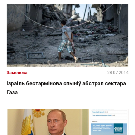
Замежжа
28.07.2014
Ізраіль бестэрмінова спыніў абстрэл сектара
Газа