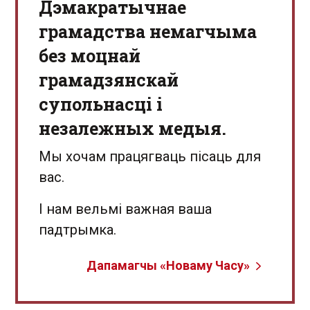
Дэмакратычнае
грамадства немагчыма
без моцнай
грамадзянскай
супольнасці і
незалежных медыя.
Мы хочам працягваць пісаць для
вас.
І нам вельмі важная ваша
падтрымка.
Дапамагчы «Новаму Часу»