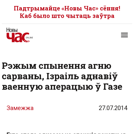
Падтрымайце «Новы Час» сёння!
Каб было што чытаць заўтра
Рэжым спынення агню
сарваны, Ізраіль аднавіў
ваенную аперацыю ў Газе
Замежжа
27.07.2014