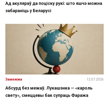
Ад акуляраў да поціску рукі: што яшчэ можна
забараніць у Беларусі
Замежжа
12.07.2026
Абсурд без межаў. Лукашэнка — «кароль
свету», смеццевы бак супраць Фаража