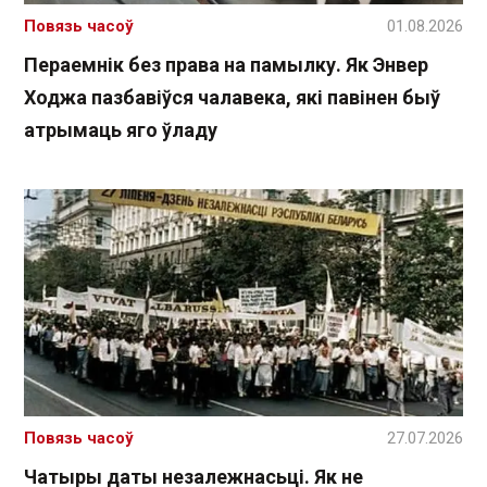
Повязь часоў
01.08.2026
Пераемнік без права на памылку. Як Энвер
Ходжа пазбавіўся чалавека, які павінен быў
атрымаць яго ўладу
Повязь часоў
27.07.2026
Чатыры даты незалежнасьці. Як не