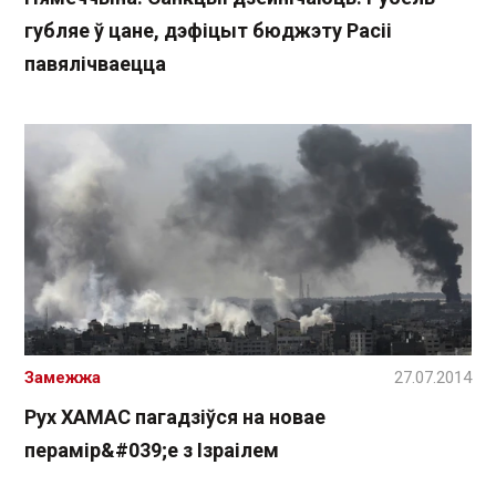
губляе ў цане, дэфіцыт бюджэту Расіі
павялічваецца
Замежжа
27.07.2014
Рух ХАМАС пагадзіўся на новае
перамір&#039;е з Ізраілем