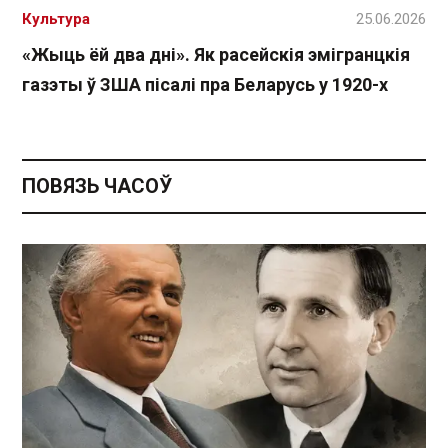
Культура
25.06.2026
«Жыць ёй два дні». Як расейскія эмігранцкія
газэты ў ЗША пісалі пра Беларусь у 1920-х
ПОВЯЗЬ ЧАСОЎ