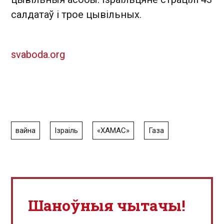
салдатаў і трое цывільных.
svaboda.org
вайна
Ізраіль
«ХАМАС»
Газа
Шаноўныя чытачы!