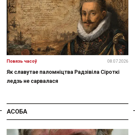
Повязь часоў
08.07.2026
Як славутае паломніцтва Радзівіла Сіроткі
ледзь не сарвалася
АСОБА
Спасылка без VPN