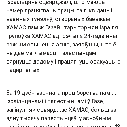
ізраільцяне сцвярджалі, што маюць
намер працягваць працы па ліквідацыі
ваенных тунэляў, створаных баевікамі
ХАМАС паміж Газай і тэрыторыяй Ізраіля.
Групоўка ХАМАС адпрэчыла 24-гадзінны
рэжым спынення агню, заявіўшы, што ён
не дае магчымасці палестынцам
вярнуцца дадому і працягнуць эвакуацыю
пацярпелых.
За 19 дзён ваеннага проціборства паміж
ізраільцянамі і палестынцамі ў Газе,
загінулі, як сцвярджае ХАМАС, больш за
адну тысячу палестынцаў, у асноўным
цывільныя асобы. Ізраільцяне страцілі 43