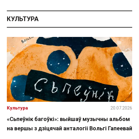
КУЛЬТУРА
Культура
20.07.2026
«Сьпеўнік багоўкі»: выйшаў музычны альбом
на вершы з дзіцячай анталогіі Вольгі Гапеевай