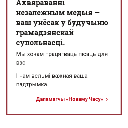
Aхвяраванні
незалежным медыя —
ваш унёсак у будучыню
грамадзянскай
супольнасці.
Мы хочам працягваць пісаць для
вас.
І нам вельмі важная ваша
падтрымка.
Дапамагчы «Новаму Часу»