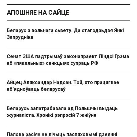
АПОШНЯЕ НА САЙЦЕ
Беларус з вольнага сьвету. Да стагодзьдзя Янкі
Запрудніка
Сенат ЗША падтрымаў законапраект Ліндсі Грэма
аб «пякельных» санкцыях супраць РФ
Айцец Аляксандар Надсан. Той, хто працягвае
аб'ядноўваць беларусаў
Беларусь запатрабавала ад Польшчы выдаць
журналіста. Хронікі рэпрэсій 7 жніўня
Палова расіян не лічыць паспяховымі дзеянні