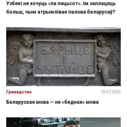
Узбекі не хочуць «па пяцьсот». Ім заплацяць
больш, чым атрымлівае палова беларусаў?
Грамадства
16.07.2026
Беларуская мова — не «бедная» мова