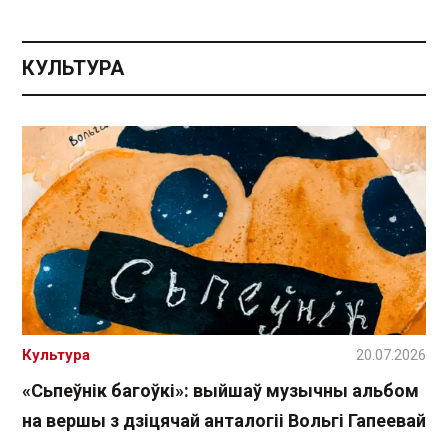
КУЛЬТУРА
Культура
20.07.2026
«Сьпеўнік багоўкі»: выйшаў музычны альбом
на вершы з дзіцячай анталогіі Вольгі Гапеевай