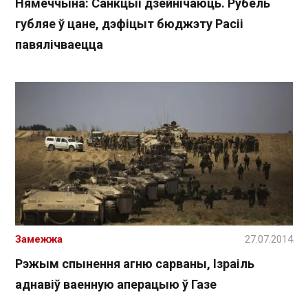
Нямеччына: Санкцыі дзейнічаюць. Рубель
губляе ў цане, дэфіцыт бюджэту Расіі
павялічваецца
Замежжа
27.07.2014
Рэжым спынення агню сарваны, Ізраіль
аднавіў ваенную аперацыю ў Газе