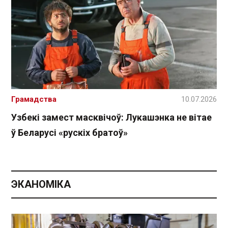
Грамадства
10.07.2026
Узбекі замест масквічоў: Лукашэнка не вітае
ў Беларусі «рускіх братоў»
ЭКАНОМІКА