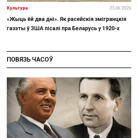
Культура
25.06.2026
«Жыць ёй два дні». Як расейскія эмігранцкія
газэты ў ЗША пісалі пра Беларусь у 1920-х
ПОВЯЗЬ ЧАСОЎ