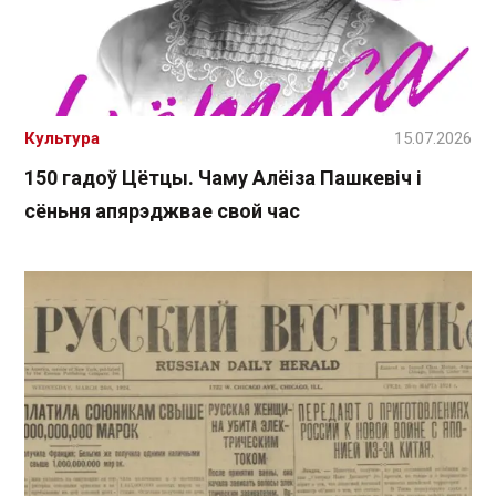
Культура
15.07.2026
150 гадоў Цётцы. Чаму Алёіза Пашкевіч і
сёньня апярэджвае свой час