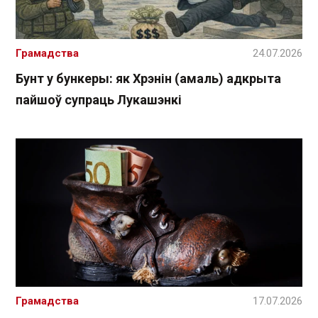
Грамадства
24.07.2026
Бунт у бункеры: як Хрэнін (амаль) адкрыта
пайшоў супраць Лукашэнкі
Грамадства
17.07.2026