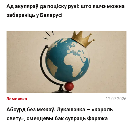
Ад акуляраў да поціску рукі: што яшчэ можна
забараніць у Беларусі
Замежжа
12.07.2026
Абсурд без межаў. Лукашэнка — «кароль
свету», смеццевы бак супраць Фаража