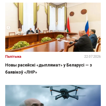
Палітыка
22.07.2026
Новы расейскі «дыплямат» у Беларусі — з
баявікоў «ЛНР»