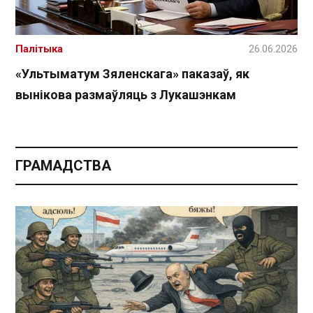
Палітыка
26.06.2026
«Ультыматум Зяленскага» паказаў, як
вынікова размаўляць з Лукашэнкам
ГРАМАДСТВА