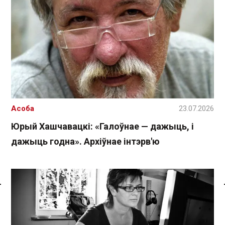
Асоба
23.07.2026
Юрый Хашчавацкі: «Галоўнае — дажыць, і
дажыць годна». Архіўнае інтэрв'ю
Спасылка без VPN