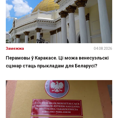
Замежжа
04.08.2026
Перамовы ў Каракасе. Ці можа венесуэльскі
сцэнар стаць прыкладам для Беларусі?