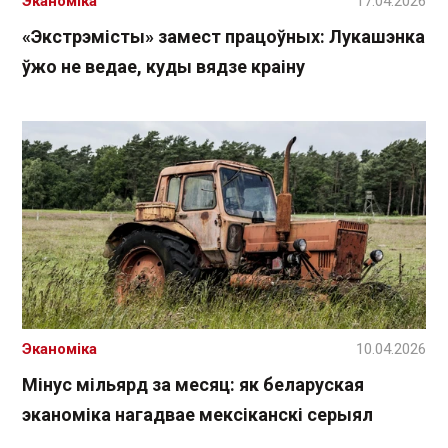
Эканоміка
17.04.2026
«Экстрэмісты» замест працоўных: Лукашэнка
ўжо не ведае, куды вядзе краіну
Эканоміка
10.04.2026
Мінус мільярд за месяц: як беларуская
эканоміка нагадвае мексіканскі серыял