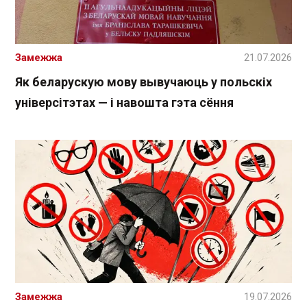
Замежжа
21.07.2026
Як беларускую мову вывучаюць у польскіх
універсітэтах — і навошта гэта сёння
Замежжа
19.07.2026