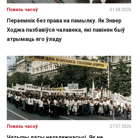
Повязь часоў
01.08.2026
Пераемнік без права на памылку. Як Энвер
Ходжа пазбавіўся чалавека, які павінен быў
атрымаць яго ўладу
Повязь часоў
27.07.2026
Чатыры даты незалежнасьці. Як не