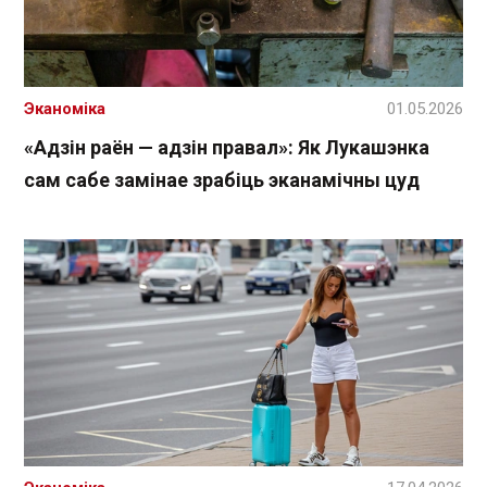
Эканоміка
01.05.2026
«Адзін раён — адзін правал»: Як Лукашэнка
сам сабе замінае зрабіць эканамічны цуд