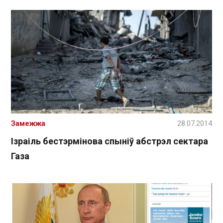
Замежжа
28.07.2014
Ізраіль бестэрмінова спыніў абстрэл сектара
Газа