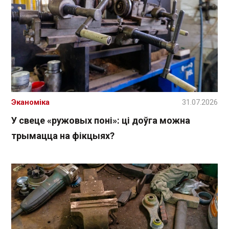
Эканоміка
31.07.2026
У свеце «ружовых поні»: ці доўга можна
трымацца на фікцыях?