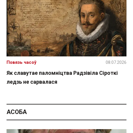
Повязь часоў
08.07.2026
Як славутае паломніцтва Радзівіла Сіроткі
ледзь не сарвалася
АСОБА