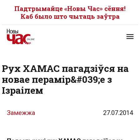
Падтрымайце «Новы Час» сёння!
Каб было што чытаць заўтра
Рух ХАМАС пагадзіўся на
новае перамір&#039;е з
Ізраілем
Замежжа
27.07.2014