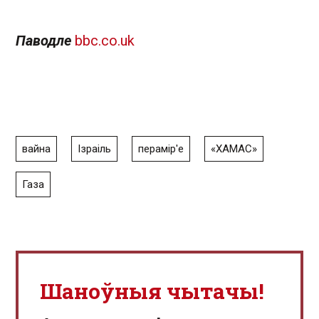
Паводле
bbc.co.uk
вайна
Ізраіль
перамір'е
«ХАМАС»
Газа
Шаноўныя чытачы!