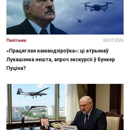
Палітыка
03.07.2026
«Працяглая камандзіроўка»: ці атрымаў
Лукашэнка нешта, апроч экскурсіі ў бункер
Пуціна?