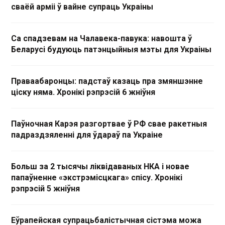
сваёй арміі ў вайне супраць Украіны
Са спадзевам на Чалавека-павука: навошта ў
Беларусі будуюць патэнцыйныя мэты для Украіны
Праваабаронцы: падстаў казаць пра змяншэнне
ціску няма. Хронікі рэпрэсій 6 жніўня
Паўночная Карэя разгортвае ў РФ свае ракетныя
падраздзяленні для ўдараў па Украіне
Больш за 2 тысячы ліквідаваных НКА і новае
папаўненне «экстрэмісцкага» спісу. Хронікі
рэпрэсій 5 жніўня
Еўрапейская супрацьбалістычная сістэма можа