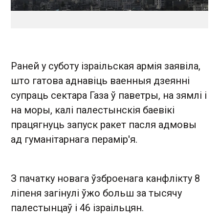
Раней у суботу ізраільская армія заявіла,
што гатова аднавіць ваенныя дзеянні
супраць сектара Газа ў паветры, на зямлі і
на моры, калі палестынскія баевікі
працягнуць запуск ракет пасля адмовы
ад гуманітарнага перамір'я.
З пачатку новага ўзброенага канфлікту 8
ліпеня загінулі ўжо больш за тысячу
палестынцаў і 46 ізраільцян.