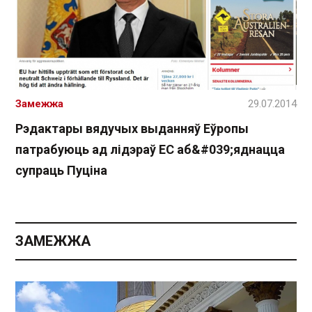
Замежжа
29.07.2014
Рэдактары вядучых выданняў Еўропы
патрабуюць ад лідэраў ЕС аб&#039;яднацца
супраць Пуціна
ЗАМЕЖЖА