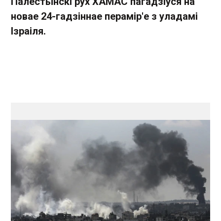
Палестынскі рух ХАМАС пагадзіўся на
новае 24-гадзіннае перамір'е з уладамі
Ізраіля.