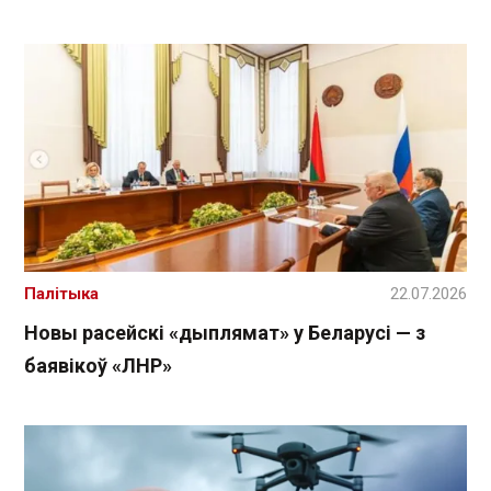
Палітыка
22.07.2026
Новы расейскі «дыплямат» у Беларусі — з
баявікоў «ЛНР»