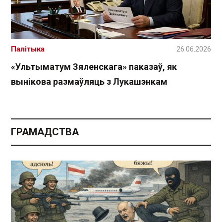
Палітыка
26.06.2026
«Ультыматум Зяленскага» паказаў, як
вынікова размаўляць з Лукашэнкам
ГРАМАДСТВА