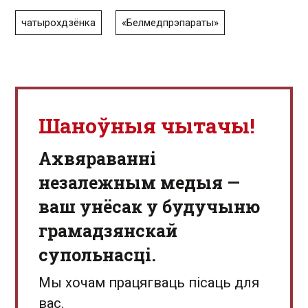
чатырохдзёнка
«Белмедпрэпараты»
Шаноўныя чытачы!
Aхвяраванні
незалежным медыя —
ваш унёсак у будучыню
грамадзянскай
супольнасці.
Мы хочам працягваць пісаць для
вас.