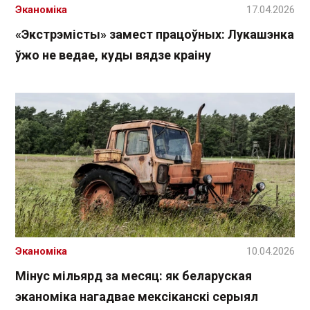
Эканоміка
17.04.2026
«Экстрэмісты» замест працоўных: Лукашэнка
ўжо не ведае, куды вядзе краіну
Эканоміка
10.04.2026
Мінус мільярд за месяц: як беларуская
эканоміка нагадвае мексіканскі серыял