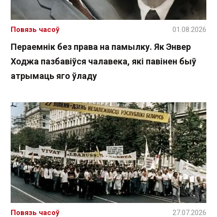
Повязь часоў
01.08.2026
Пераемнік без права на памылку. Як Энвер
Ходжа пазбавіўся чалавека, які павінен быў
атрымаць яго ўладу
Повязь часоў
27.07.2026