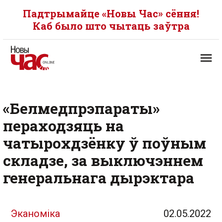
Падтрымайце «Новы Час» сёння!
Каб было што чытаць заўтра
«Белмедпрэпараты»
пераходзяць на
чатырохдзёнку ў поўным
складзе, за выключэннем
генеральнага дырэктара
Эканоміка
02.05.2022