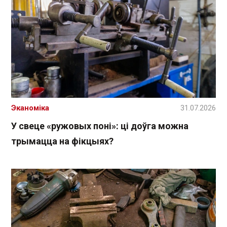
Эканоміка
31.07.2026
У свеце «ружовых поні»: ці доўга можна
трымацца на фікцыях?