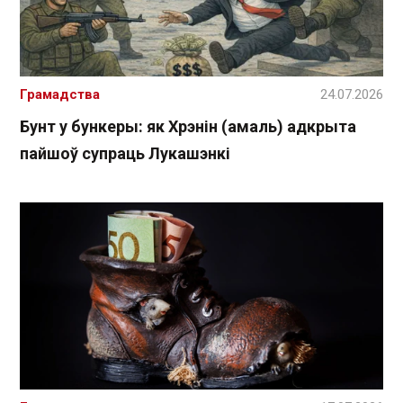
Грамадства
24.07.2026
Бунт у бункеры: як Хрэнін (амаль) адкрыта
пайшоў супраць Лукашэнкі