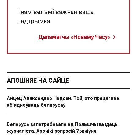
І нам вельмі важная ваша
падтрымка.
Дапамагчы «Новаму Часу»
АПОШНЯЕ НА САЙЦЕ
Айцец Аляксандар Надсан. Той, хто працягвае
аб'ядноўваць беларусаў
Беларусь запатрабавала ад Польшчы выдаць
журналіста. Хронікі рэпрэсій 7 жніўня