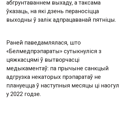
абгрунтаваннем выхаду, а таксама
ўказаць, на які дзень пераносіцца
выходны ў залік адпрацаванай пятніцы.
Раней паведамлялася, што
«Белмедпрэпараты» сутыкнуліся з
цяжкасцямі ў вытворчасці
медыкаментаў: па прычыне санкцый
адгрузка некаторых прэпаратаў не
плануецца ў наступныя месяцы ці наогул
у 2022 годзе.