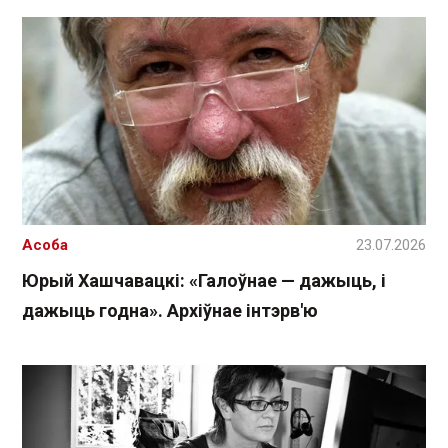
Асоба
23.07.2026
Юрый Хашчавацкі: «Галоўнае — дажыць, і
дажыць годна». Архіўнае інтэрв'ю