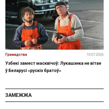
Грамадства
10.07.2026
Узбекі замест масквічоў: Лукашэнка не вітае
ў Беларусі «рускіх братоў»
ЗАМЕЖЖА