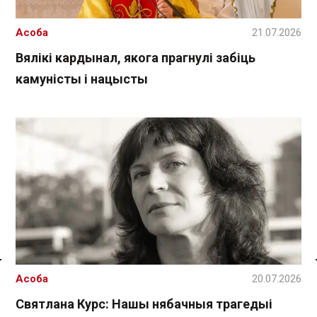
Асоба
21.07.2026
Вялікі кардынал, якога прагнулі забіць
камуністы і нацысты
Спасылка без VPN
Асоба
20.07.2026
Святлана Курс: Нашы нябачныя трагедыі