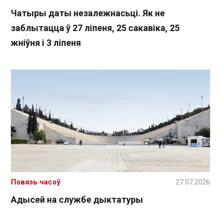
Чатыры даты незалежнасьці. Як не
заблытацца ў 27 ліпеня, 25 сакавіка, 25
жніўня і 3 ліпеня
Повязь часоў
27.07.2026
Адысей на службе дыктатуры