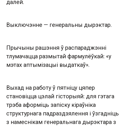
далей.
Выключэнне — генеральны дырэктар.
Прычыны рашэння ў распараджэнні
тлумачацца размытай фармулёўкай: «у
мэтах аптымізацыі выдаткаў».
Выхад на работу ў пятніцу цяпер
становіцца цэлай гісторыяй: для гэтага
трэба аформіць запіску кіраўніка
структурнага падраздзялення і ўзгадніць
з намеснікам генеральнага дырэктара з