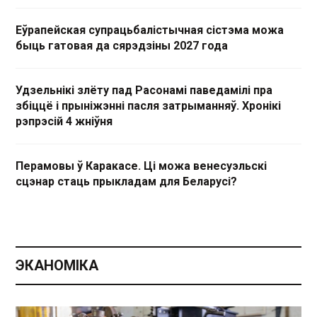
Еўрапейская супрацьбалістычная сістэма можа
быць гатовая да сярэдзіны 2027 года
Удзельнікі злёту пад Расонамі паведамілі пра
збіццё і прыніжэнні пасля затрыманняў. Хронікі
рэпрэсій 4 жніўня
Перамовы ў Каракасе. Ці можа венесуэльскі
сцэнар стаць прыкладам для Беларусі?
ЭКАНОМІКА