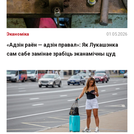
Эканоміка
01.05.2026
«Адзін раён — адзін правал»: Як Лукашэнка
сам сабе замінае зрабіць эканамічны цуд