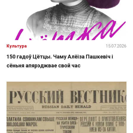
Культура
15.07.2026
150 гадоў Цётцы. Чаму Алёіза Пашкевіч і
сёньня апярэджвае свой час