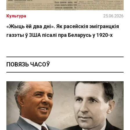
Культура
25.06.2026
«Жыць ёй два дні». Як расейскія эмігранцкія
газэты ў ЗША пісалі пра Беларусь у 1920-х
ПОВЯЗЬ ЧАСОЎ