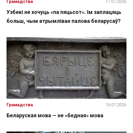
Грамадства
17.07.2026
Узбекі не хочуць «па пяцьсот». Ім заплацяць
больш, чым атрымлівае палова беларусаў?
Грамадства
16.07.2026
Беларуская мова — не «бедная» мова