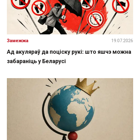
Замежжа
19.07.2026
Ад акуляраў да поціску рукі: што яшчэ можна
забараніць у Беларусі