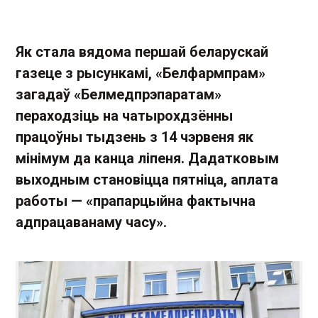
Як стала вядома першай беларускай
газеце з рысункамі, «Белфармпрам»
загадаў «Белмедпрэпаратам»
пераходзіць на чатырохдзённы
працоўны тыдзень з 14 чэрвеня як
мінімум да канца ліпеня. Дадатковым
выходным становіцца пятніца, аплата
работы — «прапарцыйна фактычна
адпрацаванаму часу».