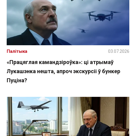
Палітыка
03.07.2026
«Працяглая камандзіроўка»: ці атрымаў
Лукашэнка нешта, апроч экскурсіі ў бункер
Пуціна?