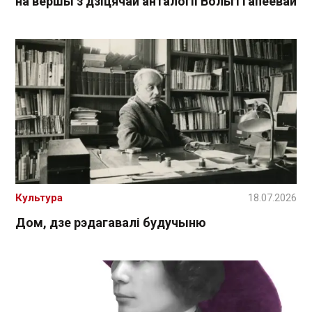
на вершы з дзіцячай анталогіі Вольгі Гапеевай
Культура
18.07.2026
Дом, дзе рэдагавалі будучыню