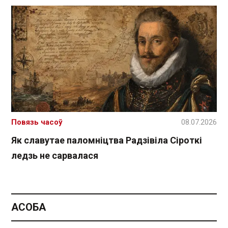
Повязь часоў
08.07.2026
Як славутае паломніцтва Радзівіла Сіроткі
ледзь не сарвалася
АСОБА