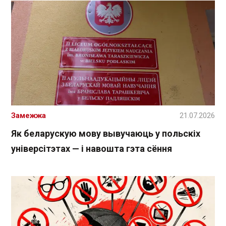
Замежжа
21.07.2026
Як беларускую мову вывучаюць у польскіх
універсітэтах — і навошта гэта сёння