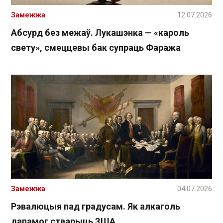
Замежжа
12.07.2026
Абсурд без межаў. Лукашэнка — «кароль
свету», смеццевы бак супраць Фаража
Замежжа
04.07.2026
Рэвалюцыя пад градусам. Як алкаголь
дапамог стварыць ЗША