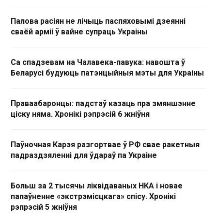
Палова расіян не лічыць паспяховымі дзеянні
сваёй арміі ў вайне супраць Украіны
Са спадзевам на Чалавека-павука: навошта ў
Беларусі будуюць патэнцыйныя мэты для Украіны
Праваабаронцы: падстаў казаць пра змяншэнне
ціску няма. Хронікі рэпрэсій 6 жніўня
Паўночная Карэя разгортвае ў РФ свае ракетныя
падраздзяленні для ўдараў па Украіне
Больш за 2 тысячы ліквідаваных НКА і новае
папаўненне «экстрэмісцкага» спісу. Хронікі
рэпрэсій 5 жніўня