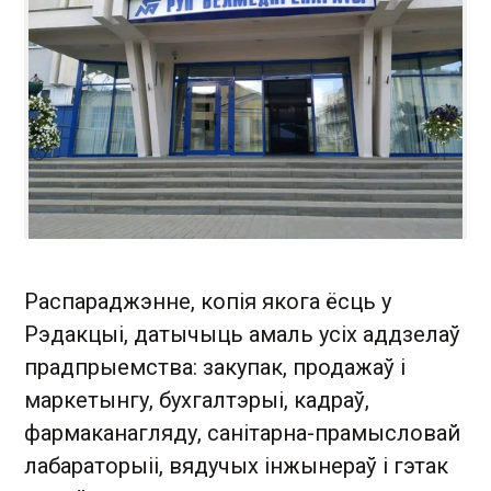
Распараджэнне, копія якога ёсць у
Рэдакцыі, датычыць амаль усіх аддзелаў
прадпрыемства: закупак, продажаў і
маркетынгу, бухгалтэрыі, кадраў,
фармаканагляду, санітарна-прамысловай
лабараторыіі, вядучых інжынераў і гэтак