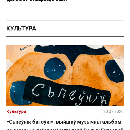
КУЛЬТУРА
Культура
20.07.2026
«Сьпеўнік багоўкі»: выйшаў музычны альбом