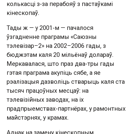
колькасці з-за перабояў з пастаўкамі
кінескопаў.
Тады ж — у 2001-м — пачалося
ўзгадненне праграмы «Саюзны
тэлевізар–2» на 2002–2006 гады, з
бюджэтам каля 20 мільёнаў долараў.
Меркавалася, што праз два-тры гады
гэтая праграма акупіць сябе, а яе
рэалізацыя дазволіць стварыць каля ста
тысяч працоўных месцаў: на
тэлевізійных заводах, на іх
прадпрыемствах-партнёрах, у рамонтных
майстэрнях, у крамах.
Аднак на замену кінескопным