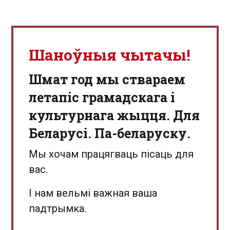
Шаноўныя чытачы!
Шмат год мы ствараем
летапіс грамадскага і
культурнага жыцця. Для
Беларусі. Па-беларуску.
Мы хочам працягваць пісаць для
вас.
І нам вельмі важная ваша
падтрымка.