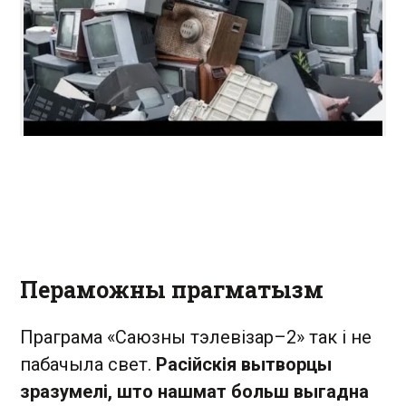
Пераможны прагматызм
Праграма «Саюзны тэлевізар–2» так і не
пабачыла свет.
Расійскія вытворцы
зразумелі, што нашмат больш выгадна