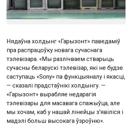
Нядаўна холдынг «Гарызонт» паведаміў
пра распрацоўку новага сучаснага
тэлевізара. «Мы разлічваем стварыць
сучасны беларускі тэлевізар, які не будзе
саступаць «Sony» па функцыяналу і якасці,
— сказалі прадстаўнікі холдынгу. —
«Гарызонт» вырабляе недарагія
тэлевізары для масавага спажыўца, але
мы хочам, каб у нашай лінейцы з'явіліся і
мадэлі больш высокага ўзроўню».