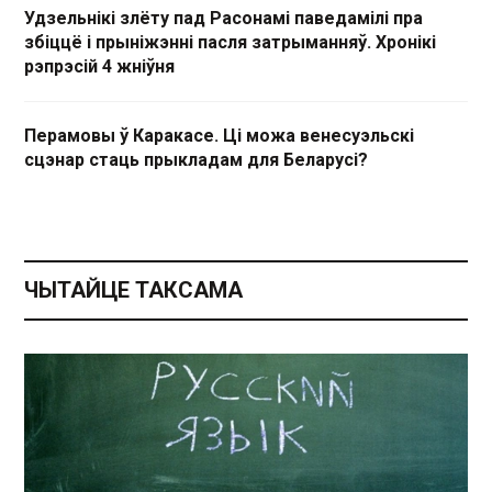
Удзельнікі злёту пад Расонамі паведамілі пра
збіццё і прыніжэнні пасля затрыманняў. Хронікі
рэпрэсій 4 жніўня
Перамовы ў Каракасе. Ці можа венесуэльскі
сцэнар стаць прыкладам для Беларусі?
ЧЫТАЙЦЕ ТАКСАМА