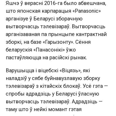
Яшчэ ў верасні 2016-га было абвешчана,
што японская карпарацыя «Panasonic»
арганізуе ў Беларусі зборачную
вытворчасць тэлевізараў. Вытворчасць
арганізаваная па прынцыпе кантрактнай
зборкі, на базе «Гарызонту». Сёння
беларускія «Панасонікі» ўжо
пастаўляюцца на расійскі рынак.
Варушыцца і віцебскі «Віцязь», які
наладзіў у сябе буйнавузлавую зборку
тэлевізараў з кітайскіх блокаў. Усё гэта —
спробы адрадзіць у Беларусі ўласную
вытворчасць тэлевізараў. Адрадзіць —
таму што ў нейкі момант гэтая