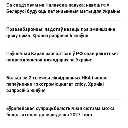
Са спадзевам на Чалавека-павука: навошта ў
Беларусі будуюць патэнцыйныя мэты для Украіны
Праваабаронцы: падстаў казаць пра змяншэнне
ціску няма. Хронікі рэпрэсій 6 жніўня
Паўночная Карэя разгортвае ў РФ свае ракетныя
падраздзяленні для ўдараў па Украіне
Больш за 2 тысячы ліквідаваных НКА і новае
папаўненне «экстрэмісцкага» спісу. Хронікі
рэпрэсій 5 жніўня
Еўрапейская супрацьбалістычная сістэма можа
быць гатовая да сярэдзіны 2027 года