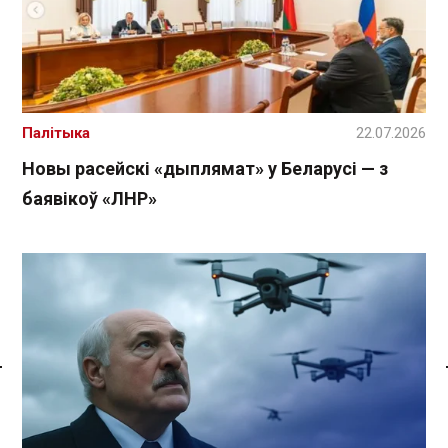
Палітыка
22.07.2026
Новы расейскі «дыплямат» у Беларусі — з
баявікоў «ЛНР»
Спасылка без VPN