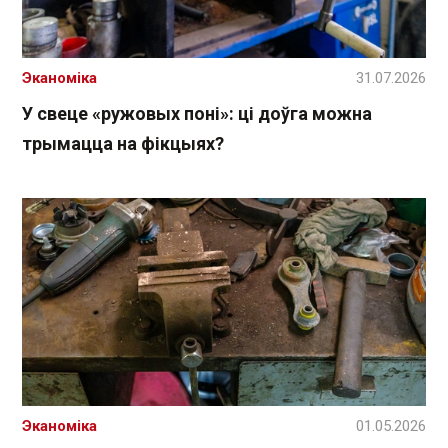
Эканоміка
31.07.2026
У свеце «ружовых поні»: ці доўга можна
трымацца на фікцыях?
Эканоміка
01.05.2026