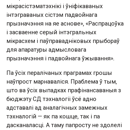
мікрасістэматэхнікі і ўніфікаваных
інтэграваных сістэм падвойнага
прызначэння на яе аснове», «Распрацоўка
і засваенне серый інтэгральных
мікрасхем і паўправадніковых прыбораў
для апаратуры адмысловага
прызначэння і падвойнага ўжывання».
Па ўсіх пералічаных праграмах грошы
наўпрост марнаваліся. Праблема ў тым,
што ва ўсіх выпадках прафінансаваныя з
бюджэту СД тэхналогіі ўсё адно
адставалі ад аналагічных замежных
тэхналогій — як па кошце, так і па
дасканаласці. А таму папросту не здолелі