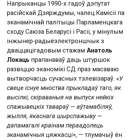
Напрыканцы 1990-х гадоў дэпутат
расійскай Дзярждумы, чалец Камісіі па
эканамічнай палітыцы Парламенцкага
сходу Саюза Беларусі і Расіі, у мінулым
інжынер-радыёэлектроншчык з
дваццацігадовым стажам
Анатоль
Локаць
прапанаваў даць штуршок
развіццю эканомікі СД праз масаваю
вытворчасць сучасных тэлевізараў.
«У
свеце існуе мноства прыкладаў таго, як
высілкі, скіраваныя на выпуск нейкіх
спажывецкіх тавараў — аўтамабіляў,
жылля, якаснага шырспажыву —
дапамагалі краінам пераадолець
эканамічныя цяжкасці»
, — тлумачыў ён