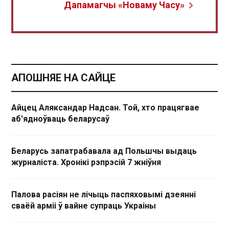
Дапамагчы «Новаму Часу»
АПОШНЯЕ НА САЙЦЕ
Айцец Аляксандар Надсан. Той, хто працягвае
аб'ядноўваць беларусаў
Беларусь запатрабавала ад Польшчы выдаць
журналіста. Хронікі рэпрэсій 7 жніўня
Палова расіян не лічыць паспяховымі дзеянні
сваёй арміі ў вайне супраць Украіны