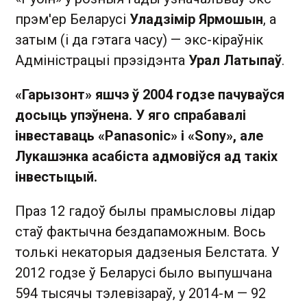
прэм'ер Беларусі
Уладзімір Ярмошын
, а
затым (і да гэтага часу) — экс-кіраўнік
Адміністрацыі прэзідэнта
Урал Латыпаў
.
«Гарызонт» яшчэ ў 2004 годзе пачуваўся
досыць упэўнена. У яго спрабавалі
інвеставаць «Panasonic» і «Sony», але
Лукашэнка асабіста адмовіўся ад такіх
інвестыцый.
Праз 12 гадоў былы прамысловы лідар
стаў фактычна бездапаможным. Вось
толькі некаторыя дадзеныя Белстата. У
2012 годзе ў Беларусі было выпушчана
594 тысячы тэлевізараў, у 2014-м — 92