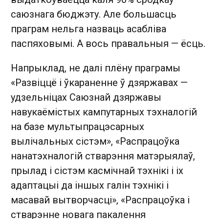
саюзнага бюджэту. Але большасць
праграм нельга назваць асабліва
паспяховымі. А вось правальныя — ёсць.
Напрыклад, не далі плёну праграмы
«Развіццё і ўкараненне ў дзяржавах —
удзельніцах Саюзнай дзяржавы
навукаёмістых кампутарных тэхналогій
на базе мультыпрацэсарных
вылічальных сістэм», «Распрацоўка
нанатэхналогій стварэння матэрыялаў,
прылад і сістэм касмічнай тэхнікі і іх
адаптацыі да іншых галін тэхнікі і
масавай вытворчасці», «Распрацоўка і
стварэнне новага пакалення