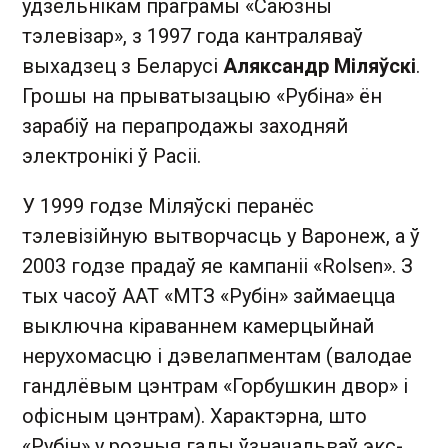
удзельнікам праграмы «Саюзны
тэлевізар», з 1997 года кантраляваў
выхадзец з Беларусі
Аляксандр Міляўскі
.
Грошы на прыватызацыю «Рубіна» ён
зарабіў на перапродажы заходняй
электронікі ў Расіі.
У 1999 годзе Міляўскі перанёс
тэлевізійную вытворчасць у Варонеж, а ў
2003 годзе прадаў яе кампаніі «Rolsen». З
тых часоў ААТ «МТЗ «Рубін» займаецца
выключна кіраваннем камерцыйнай
нерухомасцю і дэвелапментам (валодае
гандлёвым цэнтрам «Горбушкин двор» і
офісным цэнтрам). Характэрна, што
«Рубін» у розныя гады ўзначальваў экс-