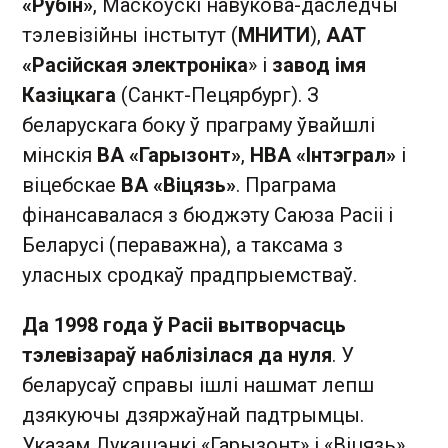
«Рубін»
, Маскоўскі навукова-даследчы
тэлевізійны інстытут (
МНИТИ
),
ААТ
«Расійская электроніка
» і
завод імя
Казіцкага
(Санкт-Пецярбург). З
беларускага боку ў праграму ўвайшлі
мінскія
ВА «Гарызонт»
,
НВА «Інтэграл»
і
віцебскае
ВА «Віцязь»
. Праграма
фінансавалася з бюджэту Саюза Расіі і
Беларусі (пераважна), а таксама з
уласных сродкаў прадпрыемстваў.
Да 1998 года ў Расіі вытворчасць
тэлевізараў наблізілася да нуля
. У
беларусаў справы ішлі нашмат лепш
дзякуючы дзяржаўнай падтрымцы.
Указам Лукашэнкі «Гарызонт» і «Віцязь»