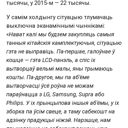
тысячы, у 2015-м — 22 тысячы.
У самім холдынгу сітуацыю тлумачаць
выключна эканамічнымі чыннікамі:
«
Нават калі мы будзем закупляць самыя
танныя кітайскія камплектуючыя, сітуацыю
гэта не выправіць. Па-першае, галоўнае ў
кошце — гэта LCD-панэль, а спіс іх
вытворцаў вельмі малы, яны трымаюць
кошты. Па-другое, мы па аб'ёме
вытворчасці ўсё роўна не можам
параўнацца з LG, Samsung, Supra або
Philips. У іх прынцыпова іншыя аб'ёмы, у іх
зборка па ўсім свеце, а таму сабекошт на
адзінку прадукцыі ніжэй. Нарэшце, нам