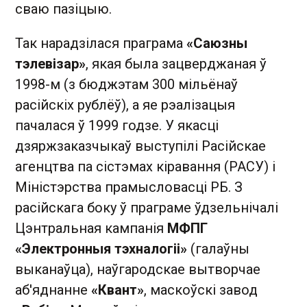
сваю пазіцыю.
Так нарадзілася праграма
«Саюзны
тэлевізар»
, якая была зацверджаная ў
1998-м (з бюджэтам 300 мільёнаў
расійскіх рублёў), а яе рэалізацыя
пачалася ў 1999 годзе. У якасці
дзяржзаказчыкаў выступілі Расійскае
агенцтва па сістэмах кіравання (РАСУ) і
Міністэрства прамысловасці РБ. З
расійскага боку ў праграме ўдзельнічалі
Цэнтральная кампанія
МФПГ
«Электронныя тэхналогіі»
(галаўны
выканаўца), наўгародскае вытворчае
аб'яднанне
«Квант»
, маскоўскі завод