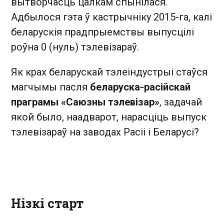
вытворчасць цалкам спынілася.
Адбылося гэта ў кастрычніку 2015-га, калі
беларускія прадпрыемствы выпусцілі
роўна 0 (нуль) тэлевізараў.
Як крах беларускай тэлеіндустрыі стаўся
магчымы пасля
беларуска-расійскай
праграмы «Саюзны тэлевізар»
, задачай
якой было, наадварот, нарасціць выпуск
тэлевізараў на заводах Расіі і Беларусі?
Нізкі старт