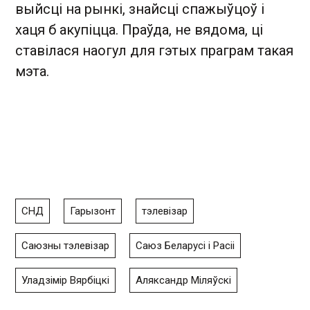
выйсці на рынкі, знайсці спажыўцоў і
хаця б акупіцца. Праўда, не вядома, ці
ставілася наогул для гэтых праграм такая
мэта.
СНД
Гарызонт
тэлевізар
Саюзны тэлевізар
Саюз Беларусі і Расіі
Уладзімір Вярбіцкі
Аляксандр Міляўскі