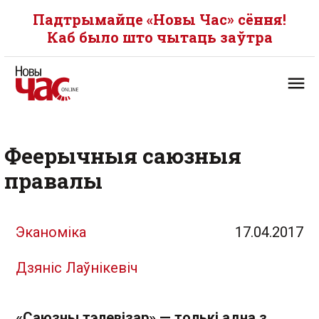
Падтрымайце «Новы Час» сёння!
Каб было што чытаць заўтра
Феерычныя саюзныя
правалы
Эканоміка
17.04.2017
Дзяніс Лаўнікевіч
«Саюзны тэлевізар» — толькі адна з