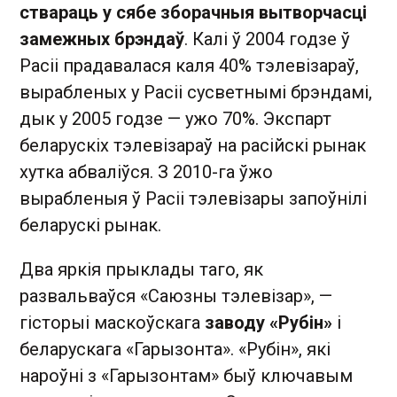
ствараць у сябе зборачныя вытворчасці
замежных брэндаў
. Калі ў 2004 годзе ў
Расіі прадавалася каля 40% тэлевізараў,
вырабленых у Расіі сусветнымі брэндамі,
дык у 2005 годзе — ужо 70%. Экспарт
беларускіх тэлевізараў на расійскі рынак
хутка абваліўся. З 2010-га ўжо
вырабленыя ў Расіі тэлевізары запоўнілі
беларускі рынак.
Два яркія прыклады таго, як
развальваўся «Саюзны тэлевізар», —
гісторыі маскоўскага
заводу «Рубін»
і
беларускага «Гарызонта». «Рубін», які
нароўні з «Гарызонтам» быў ключавым