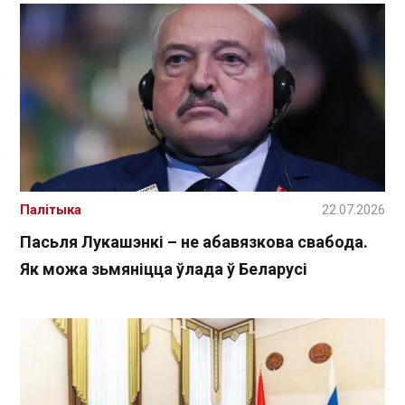
Палітыка
22.07.2026
Пасьля Лукашэнкі – не абавязкова свабода.
Як можа зьмяніцца ўлада ў Беларусі