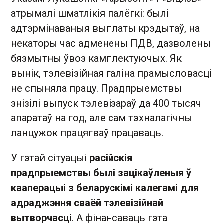
атрымалі шматлікія палёгкі: былі
адтэрмінаваныя выплаты крэдытаў, на
некаторы час адменены ПДВ, дазволены
бязмытны ўвоз камплектуючых. Як
вынік, тэлевізійная галіна прамысловасці
не спыняла працу. Прадпрыемствы
знізілі выпуск тэлевізараў да 400 тысяч
апаратаў на год, але сам тэхналагічны
ланцужок працягваў працаваць.
У гэтай сітуацыі
расійскія
прадпрыемствы былі зацікаўленыя ў
кааперацыі з беларускімі калегамі для
адраджэння сваёй тэлевізійнай
вытворчасці
. А фінансаваць гэта