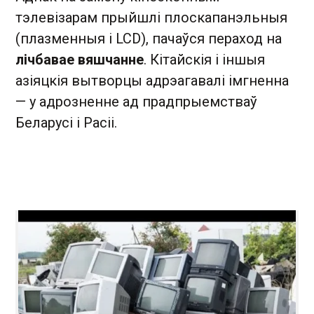
тэлевізарам прыйшлі плоскапанэльныя
(плазменныя і LCD), пачаўся пераход на
лічбавае вяшчанне
. Кітайскія і іншыя
азіяцкія вытворцы адрэагавалі імгненна
— у адрозненне ад прадпрыемстваў
Беларусі і Расіі.