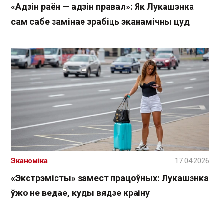
«Адзін раён — адзін правал»: Як Лукашэнка
сам сабе замінае зрабіць эканамічны цуд
Эканоміка
17.04.2026
«Экстрэмісты» замест працоўных: Лукашэнка
ўжо не ведае, куды вядзе краіну