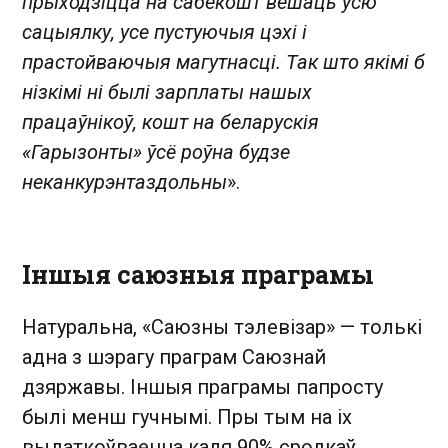
прыходзіцца на сабекошт вешаць усю
сацыялку, усе пустуючыя цэхі і
прастойваючыя магутнасці. Так што якімі б
нізкімі ні былі зарплаты нашых
працаўнікоў, кошт на беларускія
«Гарызонты» ўсё роўна будзе
неканкурэнтаздольны
».
Іншыя саюзныя праграмы
Натуральна, «Саюзны тэлевізар» — толькі
адна з шэрагу праграм Саюзнай
дзяржавы. Іншыя праграмы папросту
былі менш гучнымі. Пры тым на іх
выдаткоўваецца каля 90% сродкаў