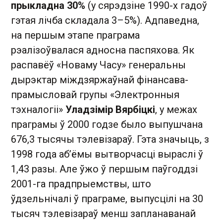
прыкладна 30%
(у сярэдзіне 1990-х гадоў
гэтая лічба складала 3–5%). Адпаведна,
на першым этапе праграма
рэалізоўвалася адносна паспяхова. Як
распавёў «Новаму Часу» генеральны
дырэктар міждзяржаўнай фінансава-
прамысловай групы «Электронныя
тэхналогіі»
Уладзімір Вярбіцкі
, у межах
праграмы ў 2000 годзе было выпушчана
676,3 тысячы тэлевізараў. Гэта значыць, з
1998 года аб’ёмы вытворчасці выраслі ў
1,43 разы. Але ўжо ў першым паўгоддзі
2001-га прадпрыемствы, што
ўдзельнічалі ў праграме, выпусцілі на 30
тысяч тэлевізараў менш запланаванай