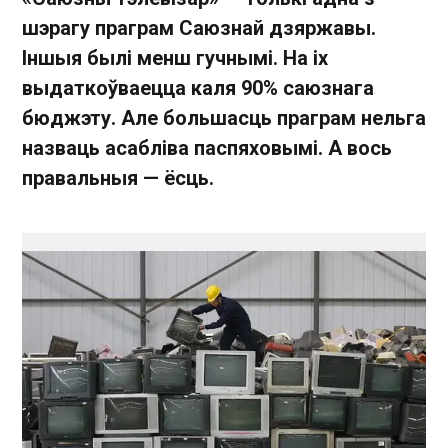
шэрагу праграм Саюзнай дзяржавы.
Іншыя былі менш гучнымі. На іх
выдаткоўваецца каля 90% саюзнага
бюджэту. Але большасць праграм нельга
назваць асабліва паспяховымі. А вось
правальныя — ёсць.