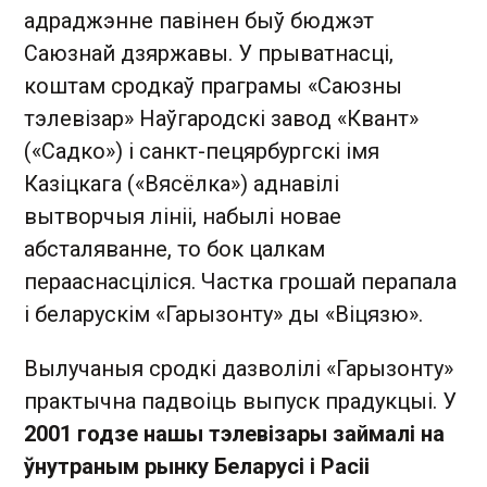
адраджэнне павінен быў бюджэт
Саюзнай дзяржавы. У прыватнасці,
коштам сродкаў праграмы «Саюзны
тэлевізар» Наўгародскі завод «Квант»
(«Садко») і санкт-пецярбургскі імя
Казіцкага («Вясёлка») аднавілі
вытворчыя лініі, набылі новае
абсталяванне, то бок цалкам
перааснасціліся. Частка грошай перапала
і беларускім «Гарызонту» ды «Віцязю».
Вылучаныя сродкі дазволілі «Гарызонту»
практычна падвоіць выпуск прадукцыі. У
2001 годзе нашы тэлевізары займалі на
ўнутраным рынку Беларусі і Расіі