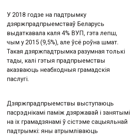
У 2018 годзе на падтрымку
дзяржпрадпрыемстваў Беларусь
выдаткавала каля 4% ВУП, гэта лепш,
чым у 2015 (9,5%), але ўсё роўна шмат.
Такая дзяржпадтрымка разумная толькі
тады, калі гэтыя прадпрыемствы
аказваюць неабходныя грамадскія
паслугі.
Дзяржпрадпрыемствы выступаюць
пасрэднікамі паміж дзяржавай і занятымі
на іх грамадзянамі ў сістэме сацыяльнай
падтрымкі: яны атрымліваюць