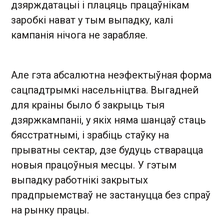
дзярждатацыі і плацяць працаўнікам
заробкі нават у тым выпадку, калі
кампанія нічога не зарабляе.
Але гэта абсалютна неэфектыўная форма
сацпадтрымкі насельніцтва. Выгадней
для краіны было б закрыць тыя
дзяржкампаніі, у якіх няма шанцаў стаць
бясстратнымі, і зрабіць стаўку на
прыватны сектар, дзе будуць стварацца
новыя працоўныя месцы. У гэтым
выпадку работнікі закрытых
прадпрыемстваў не застануцца без спраў
на рынку працы.