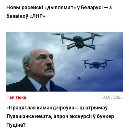
Новы расейскі «дыплямат» у Беларусі — з
баявікоў «ЛНР»
Палітыка
03.07.2026
«Працяглая камандзіроўка»: ці атрымаў
Лукашэнка нешта, апроч экскурсіі ў бункер
Пуціна?