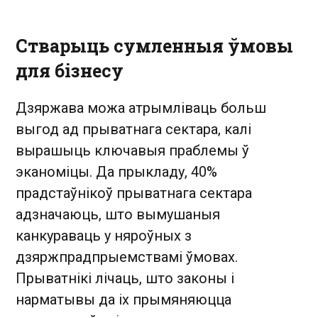
Стварыць сумленныя ўмовы
для бізнесу
Дзяржава можа атрымліваць больш
выгод ад прыватнага сектара, калі
вырашыць ключавыя праблемы ў
эканоміцы. Да прыкладу, 40%
прадстаўнікоў прыватнага сектара
адзначаюць, што вымушаныя
канкураваць у няроўных з
дзяржпрадпрыемствамі ўмовах.
Прыватнікі лічаць, што законы і
нарматывы да іх прымяняюцца