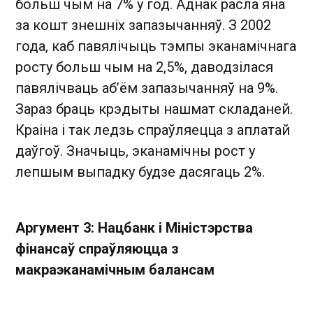
больш чым на 7% у год. Аднак расла яна
за кошт знешніх запазычанняў. З 2002
года, каб павялічыць тэмпы эканамічнага
росту больш чым на 2,5%, даводзілася
павялічваць аб’ём запазычанняў на 9%.
Зараз браць крэдыты нашмат складаней.
Краіна і так ледзь спраўляецца з аплатай
даўгоў. Значыць, эканамічны рост у
лепшым выпадку будзе дасягаць 2%.
Аргумент 3: Нацбанк і Міністэрства
фінансаў спраўляюцца з
макраэканамічным балансам