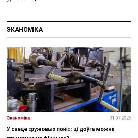
ЭКАНОМІКА
Эканоміка
31.07.2026
У свеце «ружовых поні»: ці доўга можна