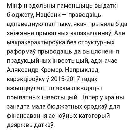
Мінфін здольны паменшыць выдаткі
бюджэту, Нацбанк — праводзіць
адпаведную палітыку, якая прывяла б да
зніжэння прыватных запазычанняў. Але
макракарэктыроўка без структурных
рэформаў прыводзіць да выцяснення
прадукцыйных інвестыцый, адзначае
Аляксандр Крэмер. Напрыклад,
карэкціроўку ў 2015-2017 гадах
ажыццяўлялі шляхам ліквідацыі
прыватных інвестыцый. Цяпер у краіны
занадта мала бюджэтных сродкаў для
фінансавання асноўных катэгорый
дзяржвыдаткаў.