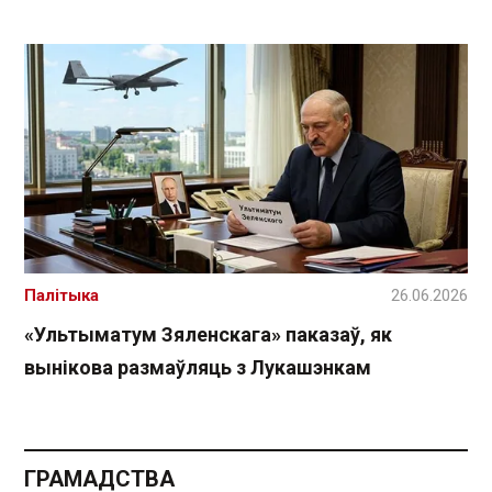
Палітыка
26.06.2026
«Ультыматум Зяленскага» паказаў, як
вынікова размаўляць з Лукашэнкам
ГРАМАДСТВА