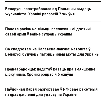
Беларусь запатрабавала ад Польшчы выдаць
журналіста. Хронікі рэпрэсій 7 жніўня
Палова расіян не лічыць паспяховымі дзеянні
сваёй арміі ў вайне супраць Украіны
Са спадзевам на Чалавека-павука: навошта ў
Беларусі будуюць патэнцыйныя мэты для Украіны
Праваабаронцы: падстаў казаць пра змяншэнне
ціску няма. Хронікі рэпрэсій 6 жніўня
Паўночная Карэя разгортвае ў РФ свае ракетныя
падраздзяленні для ўдараў па Украіне