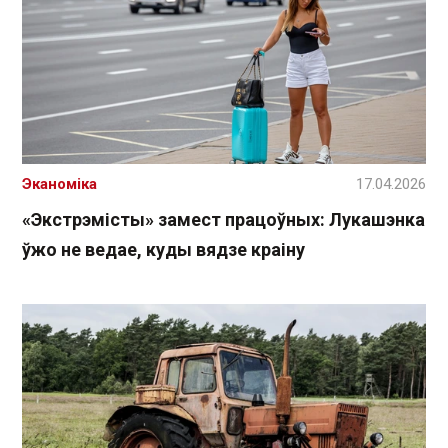
Эканоміка
17.04.2026
«Экстрэмісты» замест працоўных: Лукашэнка
ўжо не ведае, куды вядзе краіну