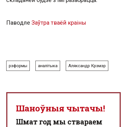
складаней будзе з імі разабрацца.
Паводле
Заўтра тваёй краіны
рэформы
аналітыка
Аляксандр Крэмэр
Шаноўныя чытачы!
Шмат год мы ствараем