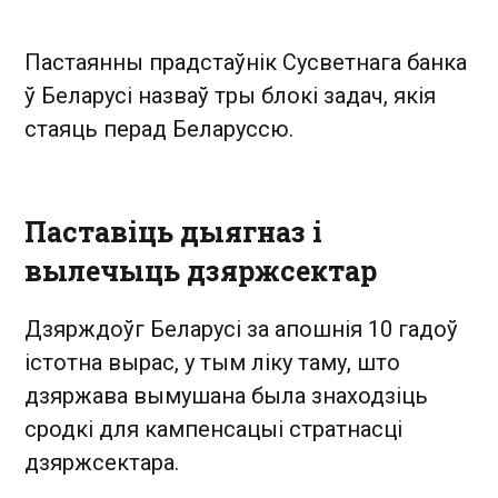
Пастаянны прадстаўнік Сусветнага банка
ў Беларусі назваў тры блокі задач, якія
стаяць перад Беларуссю.
Паставіць дыягназ і
вылечыць дзяржсектар
Дзярждоўг Беларусі за апошнія 10 гадоў
істотна вырас, у тым ліку таму, што
дзяржава вымушана была знаходзіць
сродкі для кампенсацыі стратнасці
дзяржсектара.