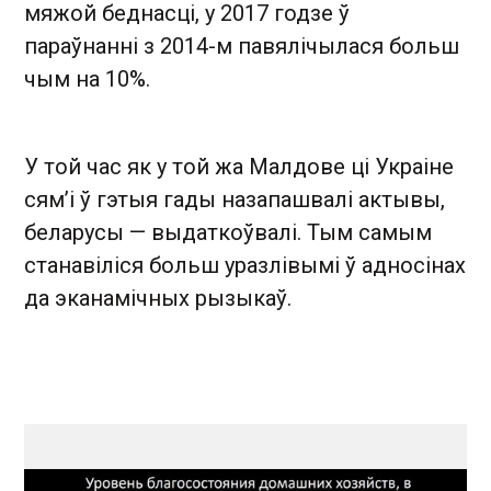
мяжой беднасці, у 2017 годзе ў
параўнанні з 2014-м павялічылася больш
чым на 10%.
У той час як у той жа Малдове ці Украіне
сям’і ў гэтыя гады назапашвалі актывы,
беларусы — выдаткоўвалі. Тым самым
станавіліся больш уразлівымі ў адносінах
да эканамічных рызыкаў.