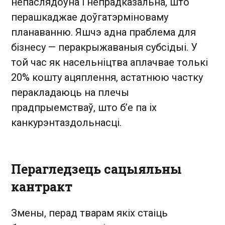
непаслядоўна і непрадказальна, што
перашкаджае доўгатэрміноваму
планаванню. Яшчэ адна праблема для
бізнесу — перакрыжаваныя субсідыі. У
той час як насельніцтва аплачвае толькі
20% кошту ацяплення, астатнюю частку
перакладаюць на плечы
прадпрыемстваў, што б’е па іх
канкурэнтаздольнасці.
Перагледзець сацыяльны
кантракт
Змены, перад тварам якіх стаіць