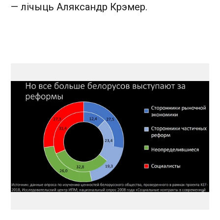
— лічыць Аляксандр Крэмер.