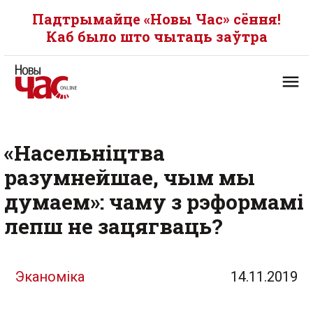
Падтрымайце «Новы Час» сёння!
Каб было што чытаць заўтра
«Насельніцтва
разумнейшае, чым мы
думаем»: чаму з рэформамі
лепш не зацягваць?
Эканоміка
14.11.2019