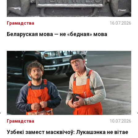
Грамадства
16.07.2026
Беларуская мова — не «бедная» мова
Спасылка без VPN
Грамадства
10.07.2026
Узбекі замест масквічоў: Лукашэнка не вітае