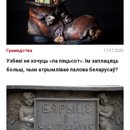
Грамадства
17.07.2026
Узбекі не хочуць «па пяцьсот». Ім заплацяць
больш, чым атрымлівае палова беларусаў?