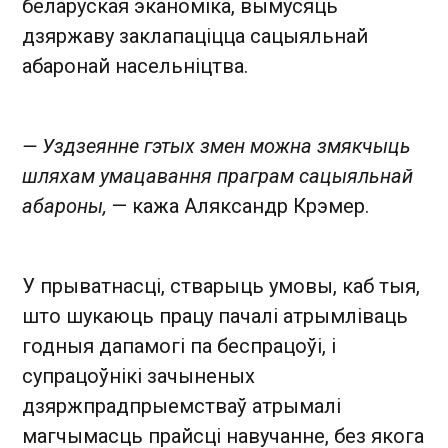
беларуская эканоміка, вымусяць
дзяржаву заклапаціцца сацыяльнай
абаронай насельніцтва.
— Уздзеянне гэтых змен можна змякчыць
шляхам умацавання праграм сацыяльнай
абароны,
— кажа Аляксандр Крэмер.
У прыватнасці, стварыць умовы, каб тыя,
што шукаюць працу пачалі атрымліваць
годныя дапамогі па беспрацоўі, і
супрацоўнікі зачыненых
дзяржпрадпрыемстваў атрымалі
магчымасць прайсці навучанне, без якога