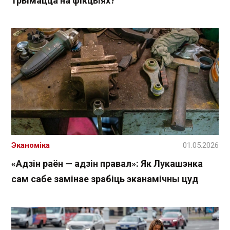
трымацца на фікцыях?
Эканоміка
01.05.2026
«Адзін раён — адзін правал»: Як Лукашэнка
сам сабе замінае зрабіць эканамічны цуд