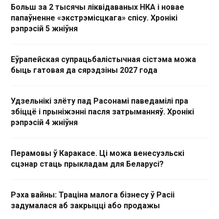
Больш за 2 тысячы ліквідаваных НКА і новае
папаўненне «экстрэмісцкага» спісу. Хронікі
рэпрэсій 5 жніўня
Еўрапейская супрацьбалістычная сістэма можа
быць гатовая да сярэдзіны 2027 года
Удзельнікі злёту пад Расонамі паведамілі пра
збіццё і прыніжэнні пасля затрыманняў. Хронікі
рэпрэсій 4 жніўня
Перамовы ў Каракасе. Ці можа венесуэльскі
сцэнар стаць прыкладам для Беларусі?
Рэха вайны: Траціна малога бізнесу ў Расіі
задумалася аб закрыцці або продажы