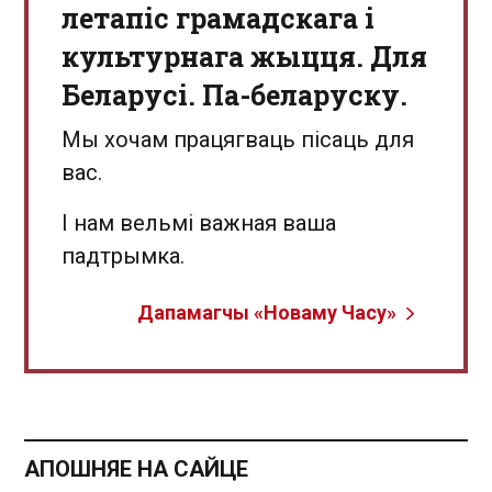
летапіс грамадскага і
культурнага жыцця. Для
Беларусі. Па-беларуску.
Мы хочам працягваць пісаць для
вас.
І нам вельмі важная ваша
падтрымка.
Дапамагчы «Новаму Часу»
АПОШНЯЕ НА САЙЦЕ