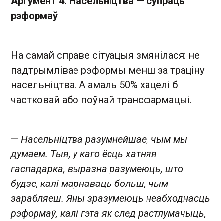
Аргумент 4: Насельніцтва — супраць
рэформаў
На самай справе сітуацыя змянілася: не
падтрымлівае рэформы менш за траціну
насельніцтва. А амаль 50% хацелі б
частковай або поўнай трансфармацыі.
—
Насельніцтва разумнейшае, чым мы
думаем. Тыя, у каго ёсць хатняя
гаспадарка, выразна разумеюць, што
будзе, калі марнаваць больш, чым
зарабляеш. Яны зразумеюць неабходнасць
рэформаў, калі гэта як след растлумачыць,