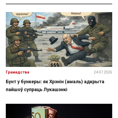
Грамадства
24.07.2026
Бунт у бункеры: як Хрэнін (амаль) адкрыта
пайшоў супраць Лукашэнкі