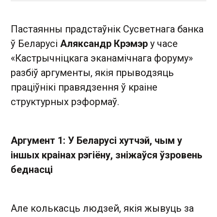
Пастаянны прадстаўнік Сусветнага банка
ў Беларусі
Аляксандр Крэмэр
у часе
«Кастрычніцкага эканамічнага форуму»
разбіў аргументы, якія прыводзяць
праціўнікі правядзення ў краіне
структурных рэформаў.
Аргумент 1: У Беларусі хутчэй, чым у
іншых краінах рэгіёну, зніжаўся ўзровень
беднасці
Але колькасць людзей, якія жывуць за