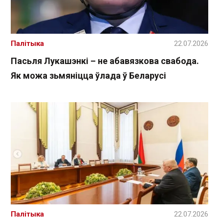
Палітыка
22.07.2026
Пасьля Лукашэнкі – не абавязкова свабода.
Як можа зьмяніцца ўлада ў Беларусі
Палітыка
22.07.2026