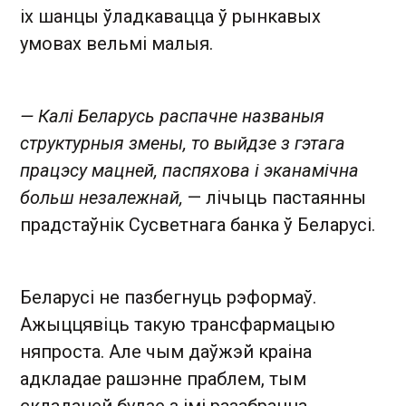
іх шанцы ўладкавацца ў рынкавых
умовах вельмі малыя.
— Калі Беларусь распачне названыя
структурныя змены, то выйдзе з гэтага
працэсу мацней, паспяхова і эканамічна
больш незалежнай,
— лічыць пастаянны
прадстаўнік Сусветнага банка ў Беларусі.
Беларусі не пазбегнуць рэформаў.
Ажыццявіць такую ​​трансфармацыю
няпроста. Але чым даўжэй краіна
адкладае рашэнне праблем, тым