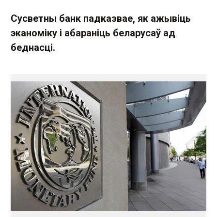
Сусветны банк падказвае, як ажывіць
эканоміку і абараніць беларусаў ад
беднасці.