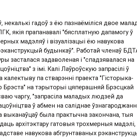
, некалькі гадоў з ёю пазнаёміліся двое мала
К, якія прапанавалі "бясплатную дапамогу ў
ерных мадэляў і візуалізацыі ёю навукова
рэканструкцый будынкаў". Работай членаў БД
уры засталася задаволеная і "спадзявалася на
оўніцтва" з імі. Калі Лаўроўскую запрасілі ў
а калектыву па стварэнні праекта "Гісторыка-
р Брэста" на тэрыторыі цяперашняй Брэсцкай
у сваю чаргу, "запрасіла маладых людзей да
цоўніцтва ў абмен на саліднае ўзнагароджанне
а выканаўцаў была практычна закончана, тыя
даць архітэктару гатовыя трохмерныя мадэлі,
падставе навукова абгрунтаваных рэканструкц