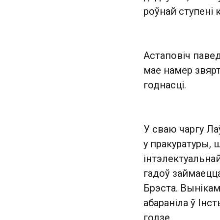
роўнай ступені 
Астаповіч паведа
мае намер звярт
годнасці.
У сваю чаргу Ла
у пракуратуры,
інтэлектуальнай
гадоў займаецца
Брэста. Вынікам
абараніла ў Інс
годзе.