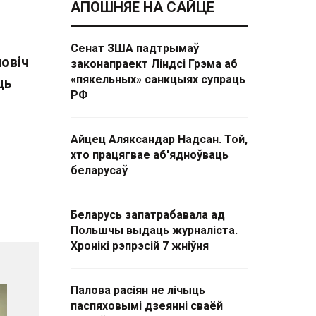
АПОШНЯЕ НА САЙЦЕ
Сенат ЗША падтрымаў
повіч
законапраект Ліндсі Грэма аб
«пякельных» санкцыях супраць
ць
РФ
Айцец Аляксандар Надсан. Той,
хто працягвае аб'ядноўваць
беларусаў
Беларусь запатрабавала ад
Польшчы выдаць журналіста.
Хронікі рэпрэсій 7 жніўня
Палова расіян не лічыць
паспяховымі дзеянні сваёй