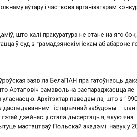
кожнаму аўтару і часткова арганізатарам конкур
міў, што калі пракуратура не стане на яго бок,
ацца ў суд з грамадзянскім іскам аб абароне го
ўроўская заявіла БелаПАН пра гатоўнасць дак
 што Астаповіч самавольна распараджаецца яе
 уласнасцю. Архітэктар паведаміла, што з 1990
 даследаваннем гістарычнай забудовы і плані
 гэтай дзейнасці стала дысертацыя, якую яна
тытуце мастацтваў Польскай акадэміі навук у 2