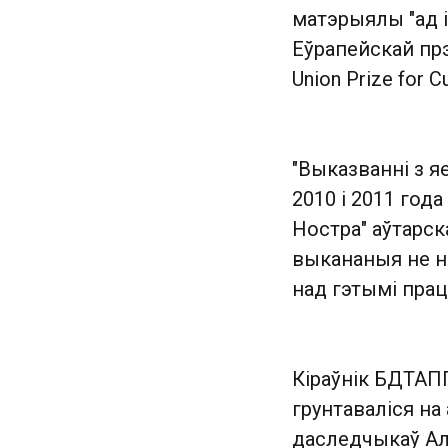
матэрыялы "ад 
Еўрапейскай прэ
Union Prize for C
"Выказванні з я
2010 і 2011 года
Ностра" аўтарск
выкананыя не на
над гэтымі праца
Кіраўнік БДТАП
грунтаваліся на
даследчыкаў Алы