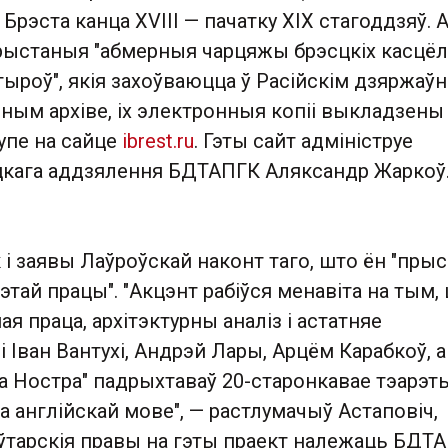
 Брэста канца XVIII — пачатку XIX стагоддзяў. 
арыстаныя "абмерныя чарцяжы брэсцкіх касцёл
тыроў", якія захоўваюцца ў Расійскім дзяржаў
ным архіве, іх электронныя копіі выкладзены
пе на сайце
ibrest.ru
. Гэты сайт адмініструе
кага аддзялення БДТАПГК Аляксандр Жаркоў
 і заявы Лаўроўскай наконт таго, што ён "прыс
гэтай працы". "Акцэнт рабіўся менавіта на тым,
ая праца, архітэктурны аналіз і астатняе
і Іван Вантухі, Андрэй Лары, Арцём Карабкоў, а
а Ностра" падрыхтаваў 20-старонкавае тэарэт
а англійскай мове", — растлумачыў Астаповіч,
ўтарскія правы на гэты праект належаць БДТА