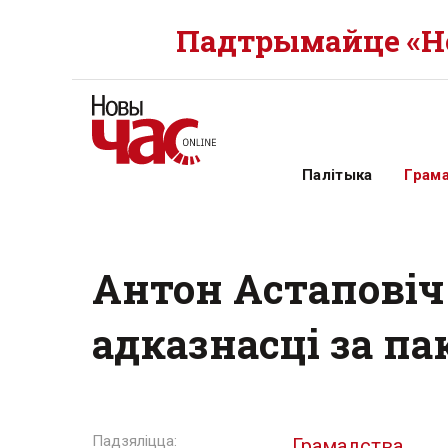
Падтрымайце «Но
Палітыка
Грам
Антон Астаповіч
адказнасці за п
Грамадства