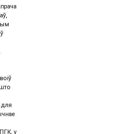
Апрача
аў,
ным
 ў
.
воіў
 што
 для
ычнае
ПГК, у