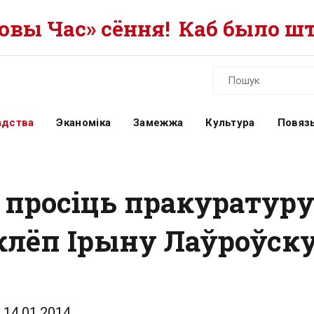
вы Час» сёння!
Каб было шт
адства
Эканоміка
Замежжа
Культура
Повязь
 просіць пракуратур
аклёп Ірыну Лаўроўск
14.01.2014