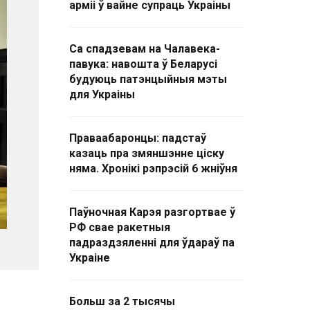
арміі ў вайне супраць Украіны
Са спадзевам на Чалавека-
павука: навошта ў Беларусі
будуюць патэнцыйныя мэты
для Украіны
Праваабаронцы: падстаў
казаць пра змяншэнне ціску
няма. Хронікі рэпрэсій 6 жніўня
Паўночная Карэя разгортвае ў
РФ свае ракетныя
падраздзяленні для ўдараў па
Украіне
Больш за 2 тысячы