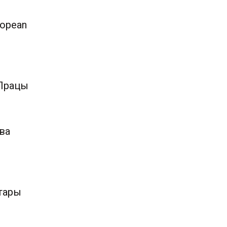
ropean
 Працы
ва
ўтары