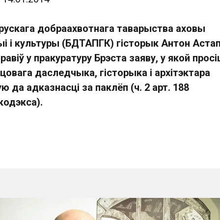
ускага добраахвотнага таварыства аховы
ыі і культуры (БДТАПГК) гісторык Антон Аста
равіў у пракуратуру Брэста заяву, у якой просі
цовага даследчыка, гісторыка і архітэктара
ю да адказнасці за паклёп (ч. 2 арт. 188
кодэкса).