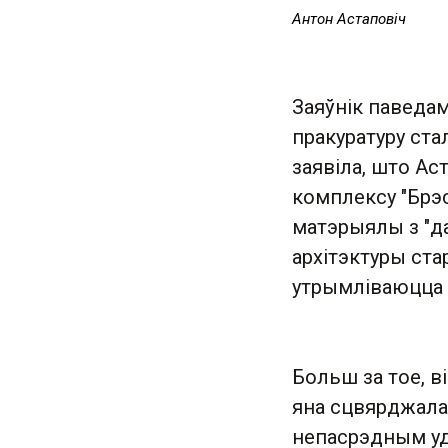
Антон Астаповіч
Заяўнік паведа
пракуратуру ста
заявіла, што Ас
комплексу "Брэ
матэрыялы з "д
архітэктуры стар
утрымліваюцца 
Больш за тое, в
яна сцвярджала,
непасрэдным удз