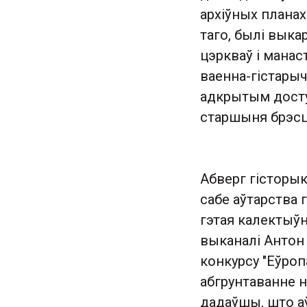
архіўных планах
таго, былі вык
цэркваў і манас
ваенна-гістарыч
адкрытым досту
старшыня брэсц
Абверг гісторык
сабе аўтарства 
гэтая калектыўн
выканалі Антон 
конкурсу "Еўроп
абгрунтаванне н
дадаўшы, што а