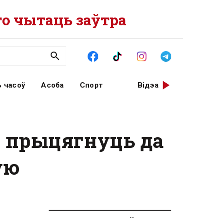
о чытаць заўтра
 часоў
Асоба
Спорт
Відэа
у прыцягнуць да
ую