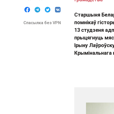
Старшыня Белар
помнікаў гістор
Спасылка без VPN
13 студзеня адп
прыцягнуць мяс
Ірыну Лаўроўску
Крымінальнага 