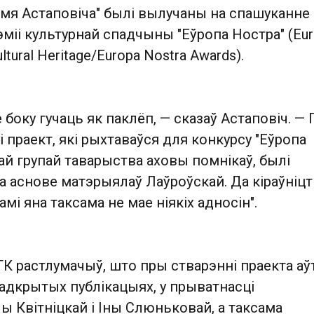
імя Астаповіча" былі вылучаны на спашуканне
міі культурнай спадчыны "Еўропа Ностра" (Eu
ultural Heritage/Europa Nostra Awards).
е боку гучаць як паклёп, — сказаў Астаповіч. —
 і праект, які рыхтаваўся для конкурсу "Еўропа
ай групай таварыства аховы помнікаў, былі
 аснове матэрыялаў Лаўроўскай. Да кіраўніцт
мі яна таксама не мае ніякіх адносін".
ГК растлумачыў, што пры стварэнні праекта а
 адкрытых публікацыях, у прыватнасці
 Квітніцкай і Іны Слюньковай, а таксама