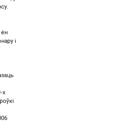
су.
 ён
нару і
азаць
-х
роўкі
006