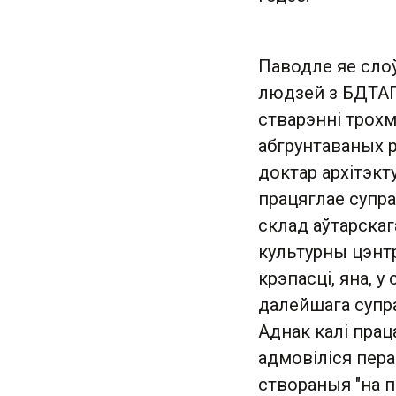
Паводле яе слоў
людзей з БДТАПГ
стварэнні трохм
абгрунтаваных 
доктар архітэкт
працяглае супрац
склад аўтарскаг
культурны цэнт
крэпасці, яна, 
далейшага супра
Аднак калі прац
адмовіліся пера
створаныя "на 