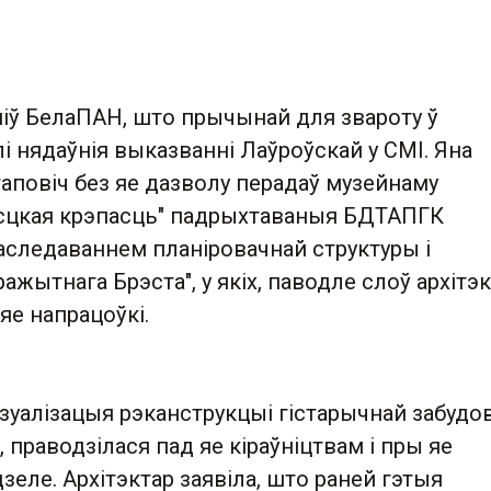
міў БелаПАН, што прычынай для звароту ў
лі нядаўнія выказванні Лаўроўскай у СМІ. Яна
таповіч без яе дазволу перадаў музейнаму
сцкая крэпасць" падрыхтаваныя БДТАПГК
аследаваннем планіровачнай структуры і
ажытнага Брэста", у якіх, паводле слоў архітэк
яе напрацоўкі.
ізуалізацыя рэканструкцыі гістарычнай забудо
 праводзілася пад яе кіраўніцтвам і пры яе
еле. Архітэктар заявіла, што раней гэтыя