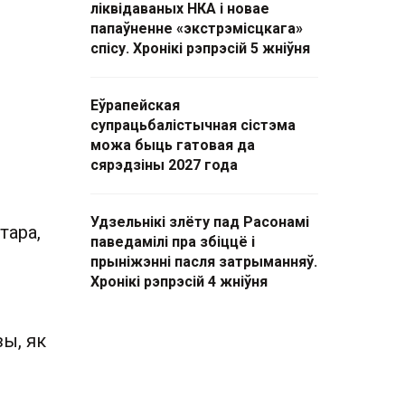
ліквідаваных НКА і новае
папаўненне «экстрэмісцкага»
спісу. Хронікі рэпрэсій 5 жніўня
Еўрапейская
супрацьбалістычная сістэма
можа быць гатовая да
сярэдзіны 2027 года
Удзельнікі злёту пад Расонамі
тара,
паведамілі пра збіццё і
прыніжэнні пасля затрыманняў.
Хронікі рэпрэсій 4 жніўня
вы, як