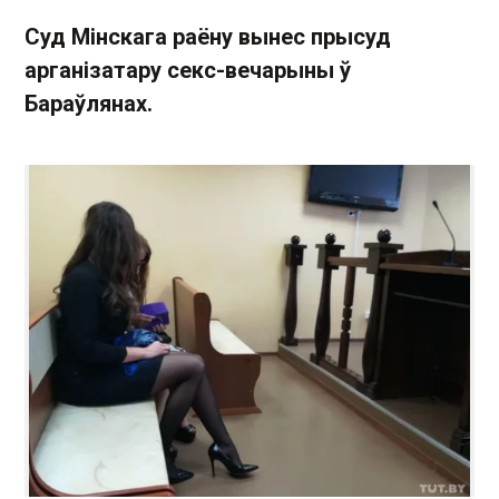
Суд Мінскага раёну вынес прысуд
арганізатару секс-вечарыны ў
Бараўлянах.