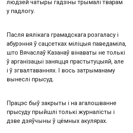
людзей чатыры гадзіны трымалі тварам
у падлогу.
Пасля вялікага грамадскага розгаласу і
абурэння ў сацсетках міліцыя паведаміла,
што Вячаслаў Казанаў вінаваты не толькі
ў арганізацыі заняцця прастытуцыяй, але
і ў згвалтаваннях. І вось затрыманаму
вынеслі прысуд.
Працэс быў закрыты і на агалошванне
прысуду прыйшлі толькі журналісты і
дзве дзяўчыны ў цёмных акулярах.