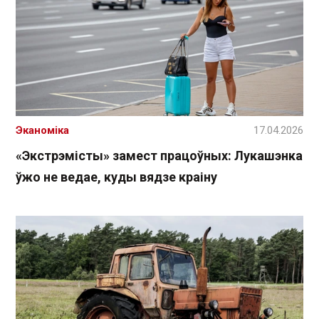
Эканоміка
17.04.2026
«Экстрэмісты» замест працоўных: Лукашэнка
ўжо не ведае, куды вядзе краіну