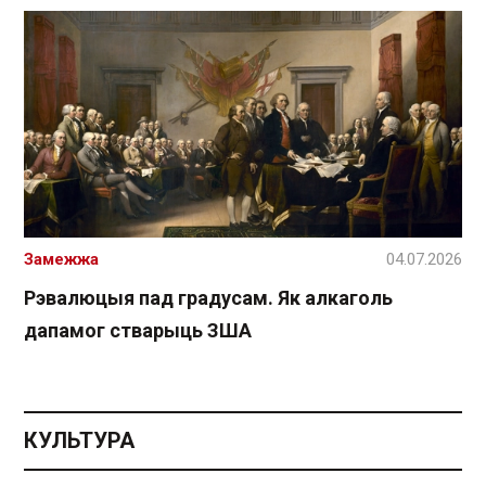
Замежжа
04.07.2026
Рэвалюцыя пад градусам. Як алкаголь
дапамог стварыць ЗША
КУЛЬТУРА