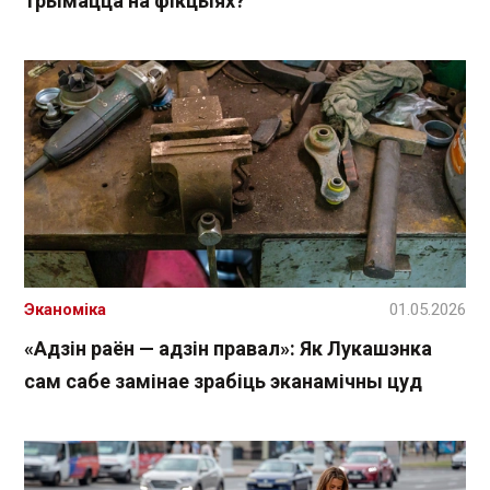
трымацца на фікцыях?
Эканоміка
01.05.2026
«Адзін раён — адзін правал»: Як Лукашэнка
сам сабе замінае зрабіць эканамічны цуд