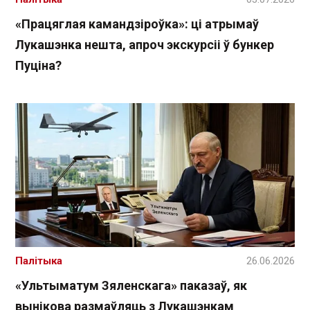
«Працяглая камандзіроўка»: ці атрымаў
Лукашэнка нешта, апроч экскурсіі ў бункер
Пуціна?
Палітыка
26.06.2026
«Ультыматум Зяленскага» паказаў, як
вынікова размаўляць з Лукашэнкам