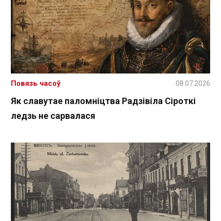
Повязь часоў
08.07.2026
Як славутае паломніцтва Радзівіла Сіроткі
ледзь не сарвалася