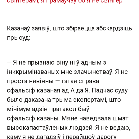
свінгерамі, я прамаўчаў бо я не свінгер
Казанаў заявіў, што збіраецца абскардзіць
прысуд:
— Я не прызнаю віну ні ў адным з
інккрымінаваных мне злачынстваў. Я не
проста нявінны — гэтая справа
сфальсіфікаваная ад А да Я. Падчас суду
было даказана трыма экспертамі, што
мінімум адзін пратакол быў
сфальсіфікаваны. Мяне наведвала шмат
высокапастаўленых людзей. Я не ведаю,
каму я не дагадзіў і перайшоў дарогу.