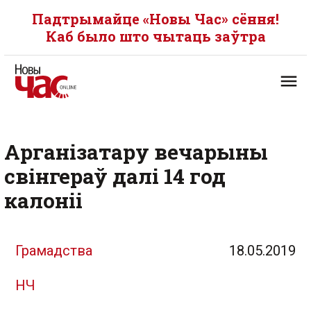
Падтрымайце «Новы Час» сёння!
Каб было што чытаць заўтра
Арганізатару вечарыны
свінгераў далі 14 год
калоніі
Грамадства
18.05.2019
НЧ