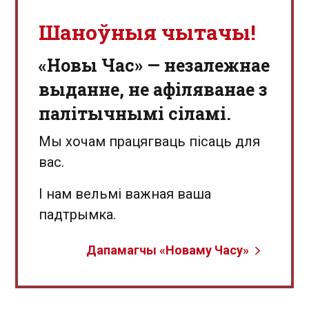
Шаноўныя чытачы!
«Новы Час» — незалежнае
выданне, не афіляванае з
палітычнымі сіламі.
Мы хочам працягваць пісаць для
вас.
І нам вельмі важная ваша
падтрымка.
Дапамагчы «Новаму Часу»