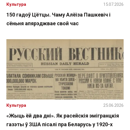
Культура
15.07.2026
150 гадоў Цётцы. Чаму Алёіза Пашкевіч і
сёньня апярэджвае свой час
Культура
25.06.2026
«Жыць ёй два дні». Як расейскія эмігранцкія
газэты ў ЗША пісалі пра Беларусь у 1920-х