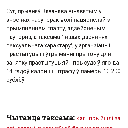
Суд прызнаў Казанава вінаватым у
зносінах насуперак волі пацярпелай з
прымяненнем гвалту, здзейсненым
паўторна, а таксама "іншых дзеяннях
сексуальнага характару", у арганзіацыі
прастытуцыі і ўтрыманні прытону для
занятку прастытуцыяй і прысудзіў яго да
14 гадоў калоніі і штрафу ў памеры 10 200
рублёў.
Чытайце таксама:
Калі прыйшлі за