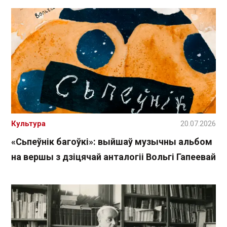
Культура
20.07.2026
«Сьпеўнік багоўкі»: выйшаў музычны альбом
на вершы з дзіцячай анталогіі Вольгі Гапеевай