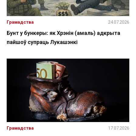
Грамадства
24.07.2026
Бунт у бункеры: як Хрэнін (амаль) адкрыта
пайшоў супраць Лукашэнкі
Грамадства
17.07.2026