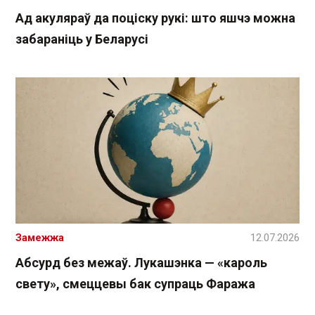
Ад акуляраў да поціску рукі: што яшчэ можна
забараніць у Беларусі
Замежжа
12.07.2026
Абсурд без межаў. Лукашэнка — «кароль
свету», смеццевы бак супраць Фаража