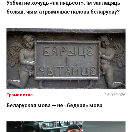
Узбекі не хочуць «па пяцьсот». Ім заплацяць
больш, чым атрымлівае палова беларусаў?
Грамадства
16.07.2026
Беларуская мова — не «бедная» мова