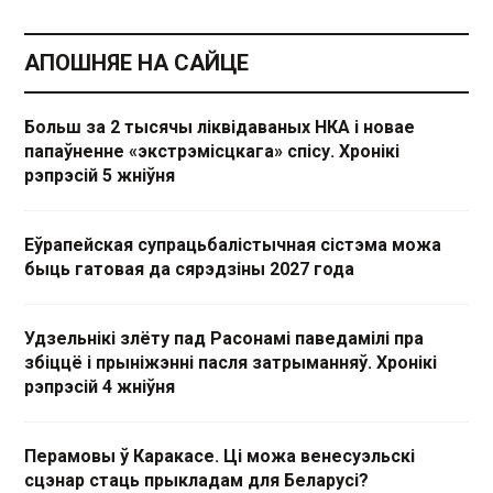
АПОШНЯЕ НА САЙЦЕ
Больш за 2 тысячы ліквідаваных НКА і новае
папаўненне «экстрэмісцкага» спісу. Хронікі
рэпрэсій 5 жніўня
Еўрапейская супрацьбалістычная сістэма можа
быць гатовая да сярэдзіны 2027 года
Удзельнікі злёту пад Расонамі паведамілі пра
збіццё і прыніжэнні пасля затрыманняў. Хронікі
рэпрэсій 4 жніўня
Перамовы ў Каракасе. Ці можа венесуэльскі
сцэнар стаць прыкладам для Беларусі?