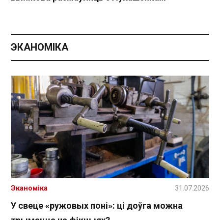
ЭКАНОМІКА
Эканоміка
31.07.2026
У свеце «ружовых поні»: ці доўга можна