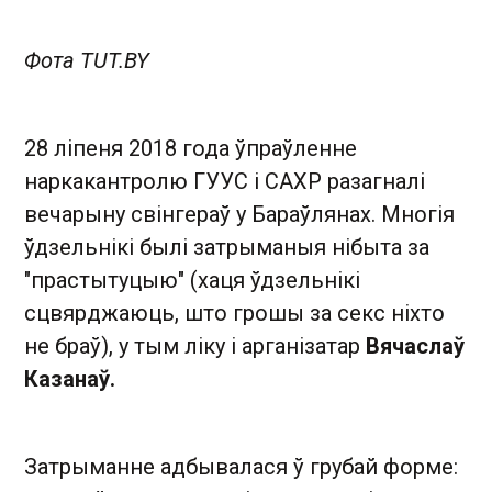
Фота TUT.BY
28 ліпеня 2018 года ўпраўленне
наркакантролю ГУУС і САХР разагналі
вечарыну свінгераў у Бараўлянах. Многія
ўдзельнікі былі затрыманыя нібыта за
"прастытуцыю" (хаця ўдзельнікі
сцвярджаюць, што грошы за секс ніхто
не браў), у тым ліку і арганізатар
Вячаслаў
Казанаў.
Затрыманне адбывалася ў грубай форме: