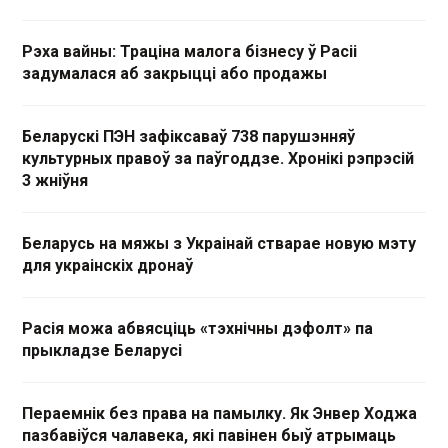
Рэха вайны: Траціна малога бізнесу ў Расіі
задумалася аб закрыцці або продажы
Беларускі ПЭН зафіксаваў 738 парушэнняў
культурных правоў за паўгоддзе. Хронікі рэпрэсій
3 жніўня
Беларусь на мяжы з Украінай стварае новую мэту
для украінскіх дронаў
Расія можа абвясціць «тэхнічны дэфолт» па
прыкладзе Беларусі
Пераемнік без права на памылку. Як Энвер Ходжа
пазбавіўся чалавека, які павінен быў атрымаць