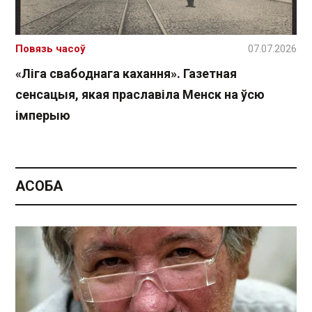
Повязь часоў
07.07.2026
«Ліга свабоднага кахання». Газетная
сенсацыя, якая праславіла Менск на ўсю
імперыю
АСОБА