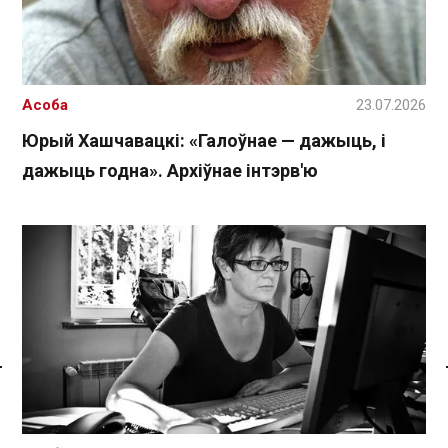
Асоба
23.07.2026
Юрый Хашчавацкі: «Галоўнае — дажыць, і
дажыць годна». Архіўнае інтэрв'ю
Спасылка без VPN