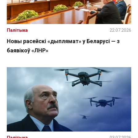
Палітыка
22.07.2026
Новы расейскі «дыплямат» у Беларусі — з
баявікоў «ЛНР»
Палітыка
03.07.2026