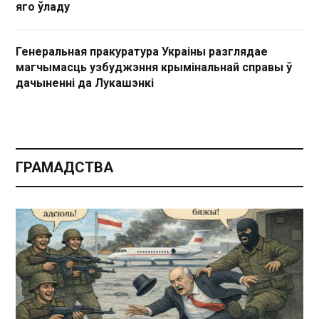
яго ўладу
Генеральная пракуратура Украіны разглядае
магчымасць узбуджэння крымінальнай справы ў
дачыненні да Лукашэнкі
ГРАМАДСТВА