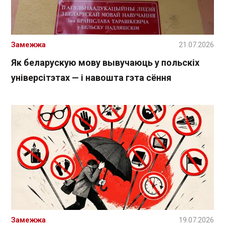
Замежжа
21.07.2026
Як беларускую мову вывучаюць у польскіх
універсітэтах — і навошта гэта сёння
Замежжа
19.07.2026