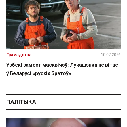
Грамадства
10.07.2026
Узбекі замест масквічоў: Лукашэнка не вітае
ў Беларусі «рускіх братоў»
ПАЛІТЫКА