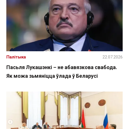
Палітыка
22.07.2026
Пасьля Лукашэнкі – не абавязкова свабода.
Як можа зьмяніцца ўлада ў Беларусі