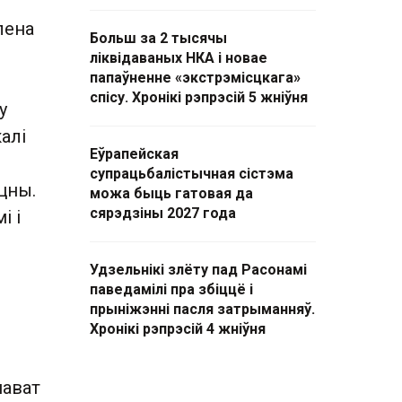
лена
Больш за 2 тысячы
ліквідаваных НКА і новае
папаўненне «экстрэмісцкага»
спісу. Хронікі рэпрэсій 5 жніўня
у
калі
Еўрапейская
супрацьбалістычная сістэма
оцны.
можа быць гатовая да
сярэдзіны 2027 года
і і
Удзельнікі злёту пад Расонамі
паведамілі пра збіццё і
прыніжэнні пасля затрыманняў.
Хронікі рэпрэсій 4 жніўня
нават