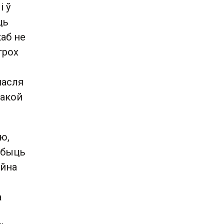
і ў
ць
каб не
трох
пасля
такой
ю,
а быць
ыйна
ь
а