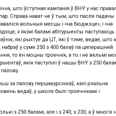
чна, што ўступная кампанія ў ВНУ у нас права
апар. Справа нават не ў тым, што пасля падачы
аваліся вольныя месцы і «на бюджэце», і «на
дзіце, з якімі баламі абітурыенты паступаюць 
нік, які рыхтуе да ЦТ, які ў тэме, ведае, што 
набраў у суме 250 з 400 балаў па цяперашняй
ння, то ён моцны троечнік, а то і не вельмі м
рыентаў, якія паступілі ў нашы ВНУ з 250 балам
 палову.
ьш за палову першакурснікаў, калі рэальна
ровень ведаў, у школе былі троечнікамі і
лькі з 250 баламі, але і з 240, з 230, а ў многіх 