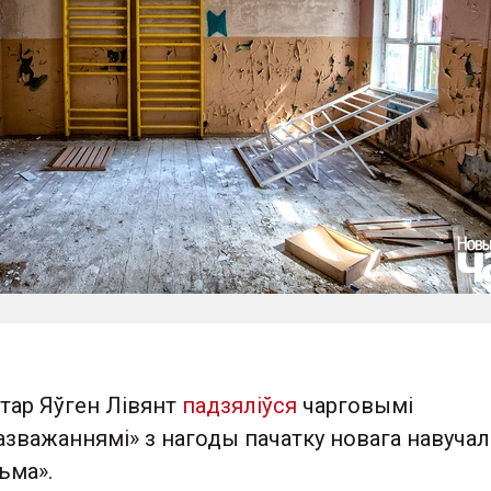
ар Яўген Лівянт
падзяліўся
чарговымі
азважаннямі» з нагоды пачатку новага навучал
ьма».