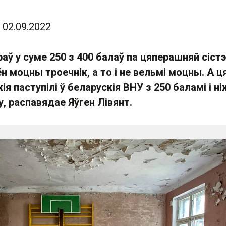
02.09.2022
раў у суме 250 з 400 балаў па цяперашняй сіст
ён моцны троечнік, а то і не вельмі моцны. А ц
ія паступілі ў беларускія ВНУ з 250 баламі і ні
, распавядае Яўген Лівянт.