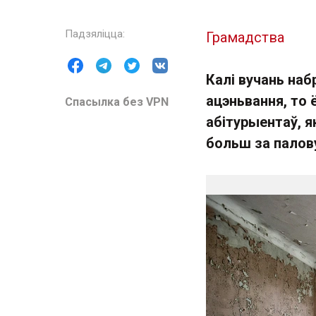
Грамадства
Калі вучань наб
ацэньвання, то 
Спасылка без VPN
абітурыентаў, як
больш за палову