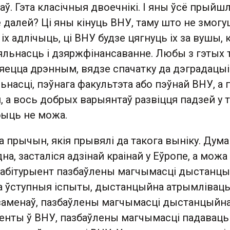
аў. Гэта класічныя двоечнікі. І яны ўсё прыйшл
е далей? Ці яны кінуць ВНУ, таму што не змогу
іх адлічыць, ці ВНУ будзе цягнуць іх за вушы, 
яльнасць і дзяржфінансаванне. Любы з гэтых 
яецца дрэнным, вядзе спачатку да дэградацыі
насці, пэўнага факультэта або пэўнай ВНУ, а 
я, а вось добрых варыянтаў развіцця падзей у 
 быць не можа.
а прычын, якія прывялі да такога выніку. Дума
на, засталіся адзінай краінай у Еўропе, а мож
ой абітурыент пазбаўлены магчымасці дыстанц
на ўступныя іспыты, дыстанцыйна атрымлівац
кзаменаў, пазбаўлены магчымасці дыстанцыйн
енты ў ВНУ, пазбаўлены магчымасці падаваць