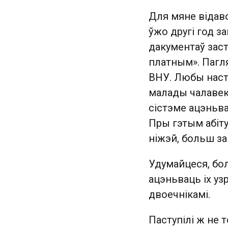
Для мяне відаво
ўжо другі год з
дакументаў заст
платным». Пагля
ВНУ. Любы настаў
малады чалавек 
сістэме ацэньва
Пры гэтым абіту
ніжэй, больш за
Удумайцеся, бол
ацэньваць іх уз
двоечнікамі.
Паступілі ж не то