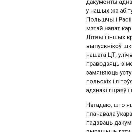
дакументы адна
у нашых жа абі
Польшчы і Расі
мэтай нават кар
Літвы і іншых кр
выпускнікоў шк
нашага ЦТ, уліч
праводзяць зімо
замяняюць уступ
польскіх і літо
адзнакі ліцэяў 
Нагадаю, што яш
планавала ўкар
падаваць дакуме
вырашыць гэту п