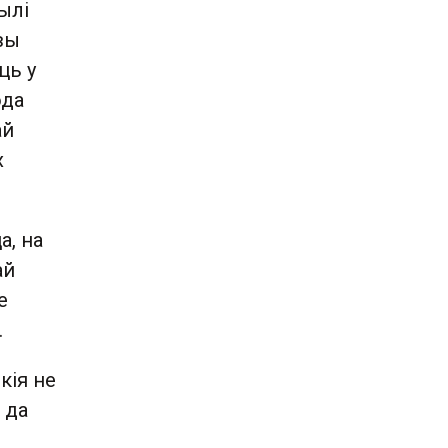
ылі
вы
ць у
ода
ай
х
а, на
ай
е
.
кія не
 да