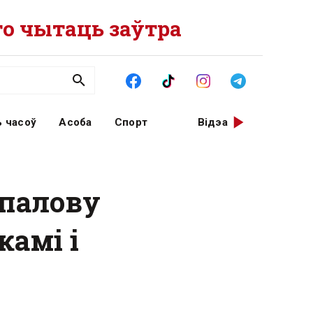
о чытаць заўтра
 часоў
Асоба
Спорт
Відэа
 палову
камі і