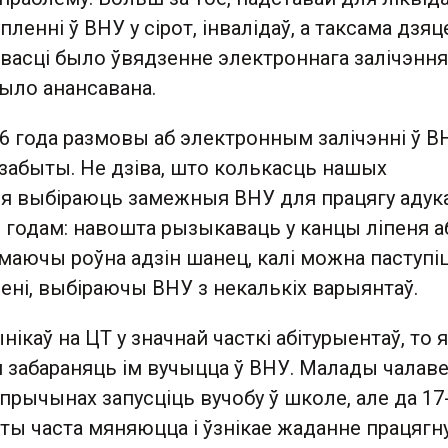
ленні ў ВНУ у сірот, інвалідаў, а таксама дзяц
васці было ўвядзенне электроннага залічэння
ыло анансавана.
6 года размовы аб электронным залічэнні ў В
 забыты. Не дзіва, што колькасць нашых
кія выбіраюць замежныя ВНУ для працягу адук
 годам: навошта рызыкаваць у канцы ліпеня а
 маючы роўна адзін шанец, калі можна паступі
вені, выбіраючы ВНУ з некалькіх варыянтаў.
нікаў на ЦТ у значнай часткі абітурыентаў, то я
м забараняць ім вучыцца ў ВНУ. Малады чалав
 прычынах запусціць вучобу ў школе, але да 17
ты часта мяняюцца і ўзнікае жаданне працягн