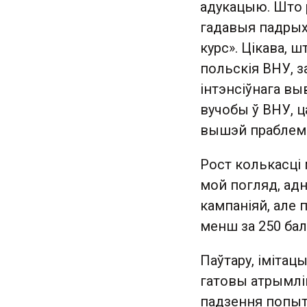
адукацыю. Што р
гадавыя падрыхт
курс». Цікава, 
польскія ВНУ, з
інтэнсіўнага в
вучобы ў ВНУ, 
вышэй праблем
Рост колькасці 
мой погляд, адн
кампаніяй, але 
менш за 250 бал
Паўтару, імітац
гатовы атрымлі
падзення попыту