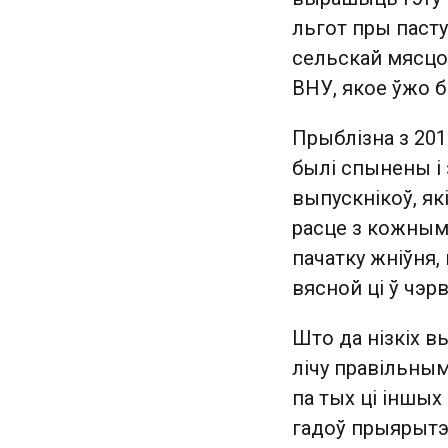
льгот пры паступ
сельскай мясцо
ВНУ, якое ўжо б
Прыблізна з 201
былі спынены і
выпускнікоў, я
расце з кожным
пачатку жніўня,
вясной ці ў чэр
Што да нізкіх вы
лічу правільны
па тых ці іншых
гадоў прыярытэ