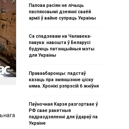
Палова расіян не лічыць
паспяховымі дзеянні сваёй
арміі ў вайне супраць Украіны
Са спадзевам на Чалавека-
павука: навошта ў Беларусі
будуюць патэнцыйныя мэты
для Украіны
Праваабаронцы: падстаў
казаць пра змяншэнне ціску
няма. Хронікі рэпрэсій 6 жніўня
Паўночная Карэя разгортвае ў
РФ свае ракетныя
ьнага
падраздзяленні для ўдараў па
Украіне