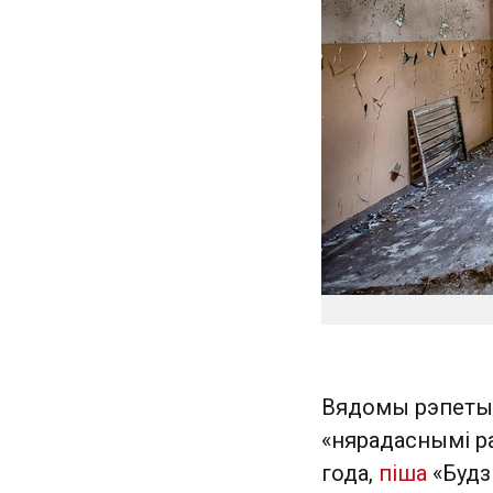
Вядомы рэпетыт
«нярадаснымі р
года,
піша
«Будз