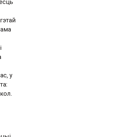
 ёсць
гэтай
сама
і
а
с, у
та:
кол.
ацыі