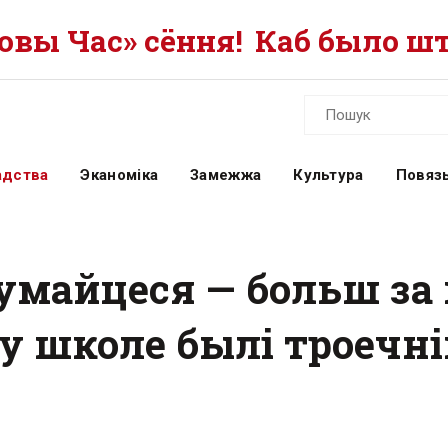
вы Час» сёння!
Каб было шт
адства
Эканоміка
Замежжа
Культура
Повязь
думайцеся — больш за
у школе былі троечні