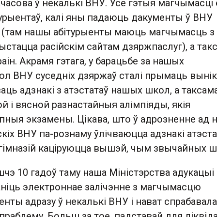
часова ў некалькі ВНУ. Усе гэтыя магчымасці
турыентаў, калі яны падаюць дакументы ў ВНУ
і (там нашы абітурыенты маюць магчымасць з 
ыстацца расійскім сайтам дзяржпаслуг), а так
аін. Акрамя гэтага, у барацьбе за нашых
ол ВНУ суседніх дзяржаў сталі прымаць вынік
ваць адзнакі з атэстатаў нашых школ, а таксам
й і вясной разнастайныя алімпіяды, якія
ныя экзамены. Цікава, што ў адрозненне ад на
ўскіх ВНУ па-рознаму ўлічваюцца адзнакі атэста
і гімназій каціруюцца вышэй, чым звычайных ш
чэ 10 гадоў таму наша Міністэрства адукацыі
аніць электроннае залічэнне з магчымасцю
нты адразу ў некалькі ВНУ і нават спрабавала
раблему. Больш за тое, падставай для ліквід