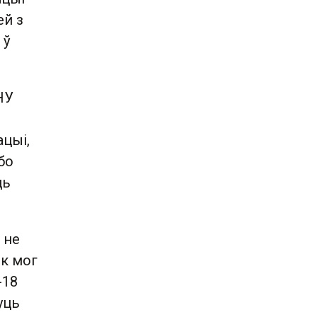
ей з
 ў
НУ
ацыі,
бо
ць
 не
ек мог
-18
уць