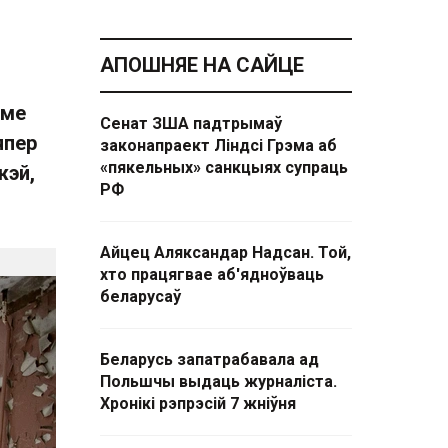
АПОШНЯЕ НА САЙЦЕ
эме
Сенат ЗША падтрымаў
япер
законапраект Ліндсі Грэма аб
«пякельных» санкцыях супраць
жэй,
РФ
Айцец Аляксандар Надсан. Той,
хто працягвае аб'ядноўваць
беларусаў
Беларусь запатрабавала ад
Польшчы выдаць журналіста.
Хронікі рэпрэсій 7 жніўня