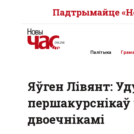
Падтрымайце «Но
Палітыка
Грам
Яўген Лівянт: У
першакурснікаў 
двоечнікамі