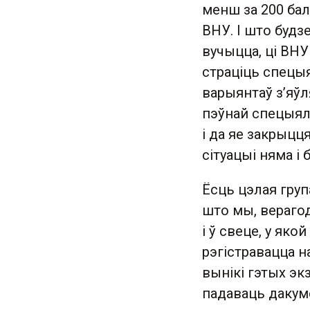
менш за 200 бал
ВНУ. І што будз
вучыцца, ці ВНУ 
страціць спецы
варыянтаў з’яўл
пэўнай спецыяль
і да яе закрыцц
сітуацыі няма і
Ёсць цэлая груп
што мы, верагод
і ў свеце, у як
рэгістравацца 
вынікі гэтых э
падаваць дакум