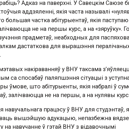
абіць? Адказ на паверхні. У Савецкім Саюзе б
оўчыя аддзяленні, якія часта называлі «нуля
што большая частка абітурыентаў, якія паступаю
алічваюцца не на першы курс, а на «зяруўку». Г
ывучэння прадметаў, неабходных для паспяхов
цалкам дастаткова для вырашэння пералічаны
.
мэтавых накіраванняў у ВНУ таксама з’яўляецц
ым са спосабаў паляпшэння сітуацыі з уступн
пры ўмове, што абітурыенты, якія набралі ў сум
аў, залічваюцца не на першы, а на нулявы курс
ыя навучальнага працэсу ў ВНУ для студэнтаў, я
ваць вышэйшую адукацыю, непазбежна вядзе
 на навучанне ў гэтай ВНУ з відавочнымі