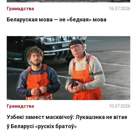
Грамадства
16.07.2026
Беларуская мова — не «бедная» мова
Грамадства
10.07.2026
Узбекі замест масквічоў: Лукашэнка не вітае
ў Беларусі «рускіх братоў»