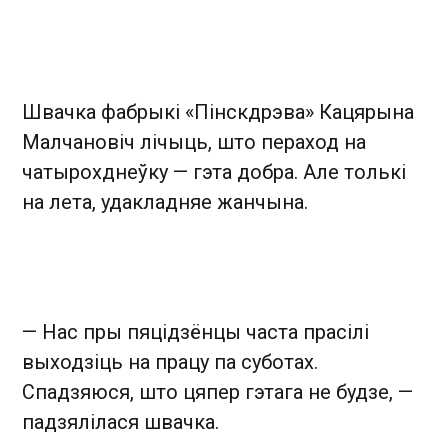
Швачка фабрыкі «Пінскдрэва» Кацярына
Малчановіч лічыць, што пераход на
чатырохднеўку — гэта добра. Але толькі
на лета, удакладняе жанчына.
— Нас пры пяцідзёнцы часта прасілі
выходзіць на працу па суботах.
Спадзяюся, што цяпер гэтага не будзе, —
падзялілася швачка.