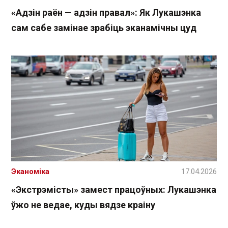
«Адзін раён — адзін правал»: Як Лукашэнка
сам сабе замінае зрабіць эканамічны цуд
Эканоміка
17.04.2026
«Экстрэмісты» замест працоўных: Лукашэнка
ўжо не ведае, куды вядзе краіну