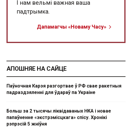
І нам вельмі важная ваша
падтрымка.
Дапамагчы «Новаму Часу»
АПОШНЯЕ НА САЙЦЕ
Паўночная Карэя разгортвае ў РФ свае ракетныя
падраздзяленні для ўдараў па Украіне
Больш за 2 тысячы ліквідаваных НКА і новае
папаўненне «экстрэмісцкага» спісу. Хронікі
рэпрэсій 5 жніўня