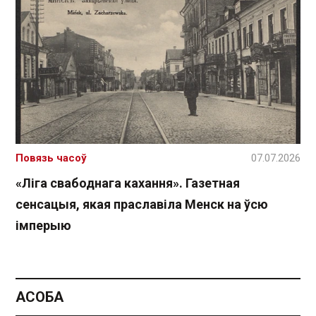
Повязь часоў
07.07.2026
«Ліга свабоднага кахання». Газетная
сенсацыя, якая праславіла Менск на ўсю
імперыю
АСОБА