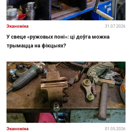
Эканоміка
31.07.2026
У свеце «ружовых поні»: ці доўга можна
трымацца на фікцыях?
Эканоміка
01.05.2026