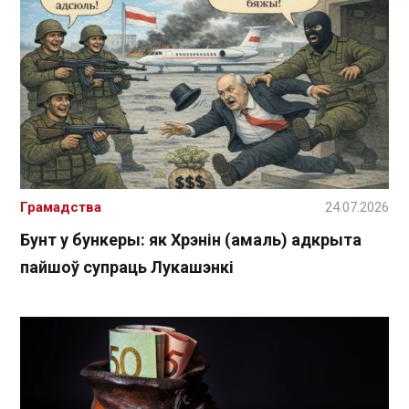
Грамадства
24.07.2026
Бунт у бункеры: як Хрэнін (амаль) адкрыта
пайшоў супраць Лукашэнкі