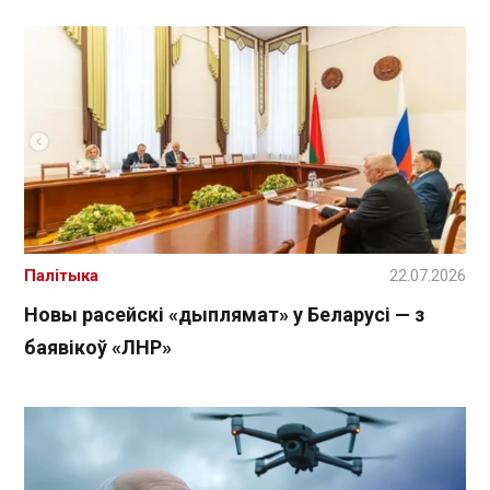
Палітыка
22.07.2026
Новы расейскі «дыплямат» у Беларусі — з
баявікоў «ЛНР»