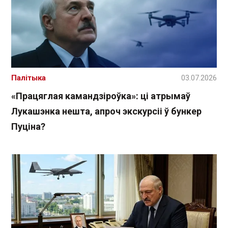
Палітыка
03.07.2026
«Працяглая камандзіроўка»: ці атрымаў
Лукашэнка нешта, апроч экскурсіі ў бункер
Пуціна?