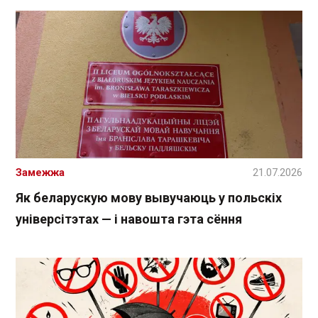
Замежжа
21.07.2026
Як беларускую мову вывучаюць у польскіх
універсітэтах — і навошта гэта сёння