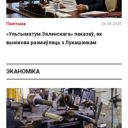
Палітыка
26.06.2026
«Ультыматум Зяленскага» паказаў, як
вынікова размаўляць з Лукашэнкам
ЭКАНОМІКА