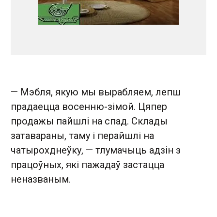
— Мэбля, якую мы вырабляем, лепш
прадаецца восенню-зімой. Цяпер
продажы пайшлі на спад. Склады
затавараны, таму і перайшлі на
чатырохднеўку, — тлумачыць адзін з
працоўных, які пажадаў застацца
неназваным.