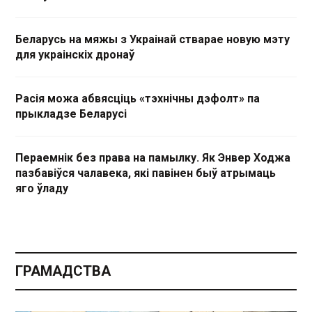
Беларусь на мяжы з Украінай стварае новую мэту
для украінскіх дронаў
Расія можа абвясціць «тэхнічны дэфолт» па
прыкладзе Беларусі
Пераемнік без права на памылку. Як Энвер Ходжа
пазбавіўся чалавека, які павінен быў атрымаць
яго ўладу
ГРАМАДСТВА