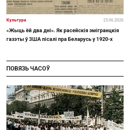
Культура
25.06.2026
«Жыць ёй два дні». Як расейскія эмігранцкія
газэты ў ЗША пісалі пра Беларусь у 1920-х
ПОВЯЗЬ ЧАСОЎ