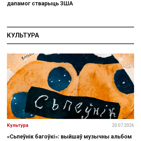
дапамог стварыць ЗША
КУЛЬТУРА
Культура
20.07.2026
«Сьпеўнік багоўкі»: выйшаў музычны альбом