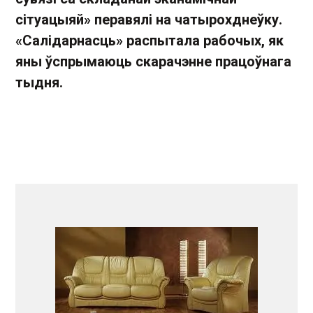
сітуацыяй
»
перавялі
на
чатырох
днеўку
.
«
Сал
і
дарнасць
»
распытала
рабочых
,
як
яны
ўспрымаюць
скарачэнне
працоўнага
тыдня
.