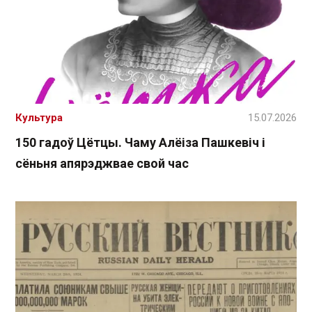
Культура
15.07.2026
150 гадоў Цётцы. Чаму Алёіза Пашкевіч і
сёньня апярэджвае свой час