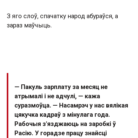
З яго слоў, спачатку народ абураўся, а
зараз маўчыць.
— Пакуль зарплату за месяц не
атрымалі і не адчулі, — кажа
суразмоўца. — Насамрэч у нас вялікая
цякучка кадраў з мінулага года.
Рабочыя з'язджаюць на заробкі ў
Расію. У горадзе працу знайсці