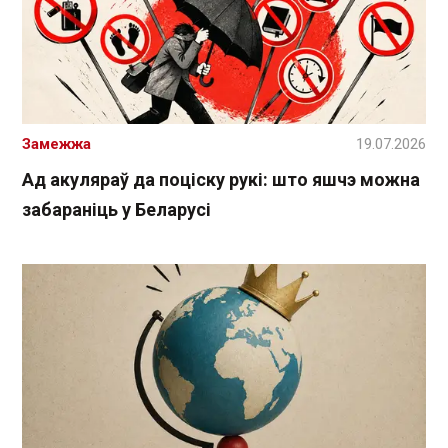
Замежжа
19.07.2026
Ад акуляраў да поціску рукі: што яшчэ можна
забараніць у Беларусі