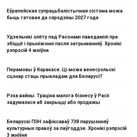
Еўрапейская супрацьбалістычная сістэма можа
быць гатовая да сярэдзіны 2027 года
Удзельнікі злёту пад Расонамі паведамілі пра
збіццё і прыніжэнні пасля затрыманняў. Хронікі
рэпрэсій 4 жніўня
Перамовы ў Каракасе. Ці можа венесуэльскі
сцэнар стаць прыкладам для Беларусі?
Рэха вайны: Траціна малога бізнесу ў Расіі
задумалася аб закрыцці або продажы
Беларускі ПЭН зафіксаваў 738 парушэнняў
культурных правоў за паўгоддзе. Хронікі рэпрэсій
3 жніўня