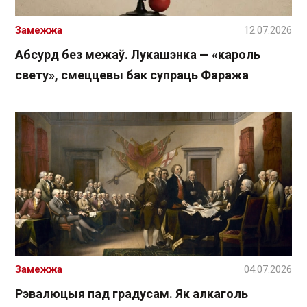
Замежжа
12.07.2026
Абсурд без межаў. Лукашэнка — «кароль
свету», смеццевы бак супраць Фаража
Замежжа
04.07.2026
Рэвалюцыя пад градусам. Як алкаголь