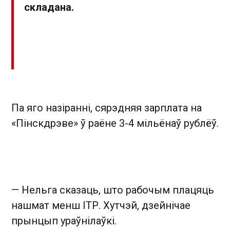
складана.
Па яго назіранні, сярэдняя зарплата на
«Пінскдрэве» ў раёне 3-4 мільёнаў рублёў.
— Нельга сказаць, што рабочым плацяць
нашмат менш ІТР. Хутчэй, дзейнічае
прынцып ураўнілаўкі.