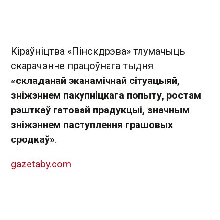
Кіраўніцтва «Пінскдрэва» тлумачыць
скарачэнне працоўнага тыдня
«
складанай эканамічнай сітуацыяй,
зніжэннем пакупніцкага попыту, ростам
рэшткаў гатовай прадукцыі, значным
зніжэннем паступлення грашовых
сродкаў
»
.
gazetaby.com