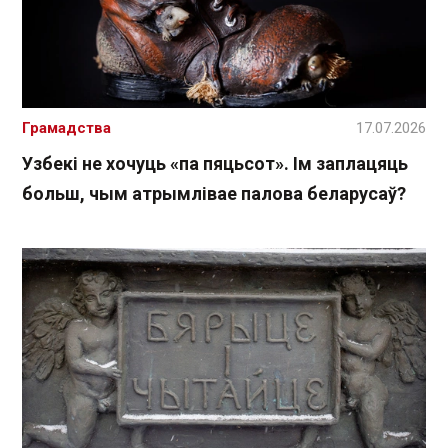
Грамадства
17.07.2026
Узбекі не хочуць «па пяцьсот». Ім заплацяць
больш, чым атрымлівае палова беларусаў?