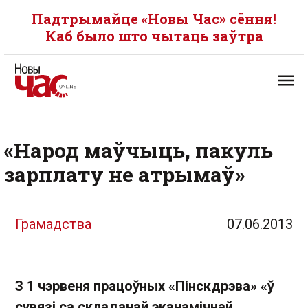
Падтрымайце «Новы Час» сёння!
Каб было што чытаць заўтра
«Народ маўчыць, пакуль
зарплату не атрымаў»
Грамадства
07.06.2013
З
1
чэрвеня
працоўных
«
Пінскдрэва
» «
ў
сувязі
са
складанай
эканамічнай