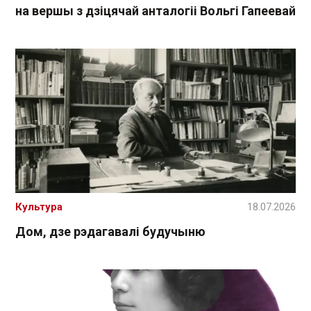
на вершы з дзіцячай анталогіі Вольгі Гапеевай
Культура
18.07.2026
Дом, дзе рэдагавалі будучыню