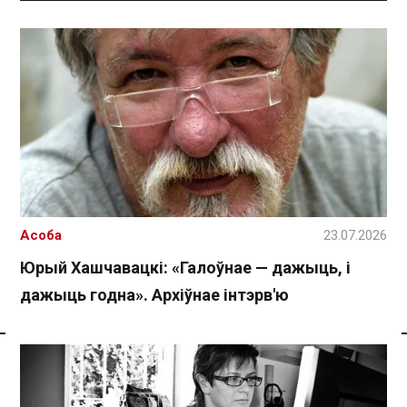
Асоба
23.07.2026
Юрый Хашчавацкі: «Галоўнае — дажыць, і
дажыць годна». Архіўнае інтэрв'ю
Спасылка без VPN