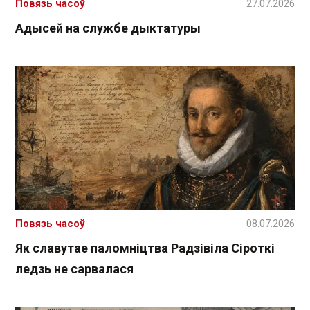
Повязь часоў
27.07.2026
Адысей на службе дыктатуры
Повязь часоў
08.07.2026
Як славутае паломніцтва Радзівіла Сіроткі
ледзь не сарвалася