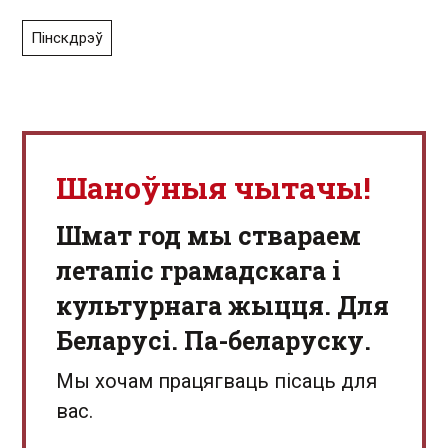
Пінскдрэў
Шаноўныя чытачы!
Шмат год мы ствараем
летапіс грамадскага і
культурнага жыцця. Для
Беларусі. Па-беларуску.
Мы хочам працягваць пісаць для
вас.