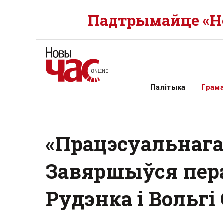
Падтрымайце «Но
Палітыка
Грам
«Працэсуальнага
Завяршыўся пера
Рудэнка і Вольгі 