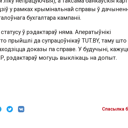
 ліку непрацуючыя), а таксама банкаўскія карт
зіў у рамках крымінальнай справы ў дачыненн
галоўнага бухгалтара кампаніі.
статусу ў рэдактараў няма. Аператыўнікі
то прыйшлі да супрацоўнікаў TUT.BY, таму што 
ходзіцца доказы па справе. У будучыні, кажуц
Р, рэдактараў могуць выклікаць на допыт.
Спасылка 