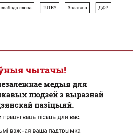
свабода слова
TUT.BY
Золатава
ДФР
ўныя чытачы!
незалежнае медыя для
кавых людзей з выразнай
зянскай пазіцыяй.
 працягваць пісаць для вас.
льмі важная ваша падтрымка.