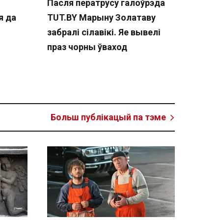
Пасля ператрусу галоўрэда
я да
TUT.BY Марыну Золатаву
забралі сілавікі. Яе вывелі
праз чорны ўваход
Больш публікацый па тэме