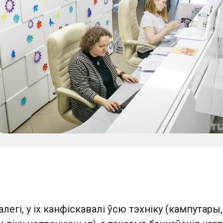
егі, у іх канфіскавалі ўсю тэхніку (кампутары,