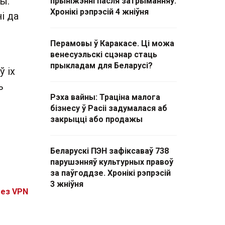
ы.
прыніжэнні пасля затрыманняў.
Хронікі рэпрэсій 4 жніўня
і да
Перамовы ў Каракасе. Ці можа
венесуэльскі сцэнар стаць
прыкладам для Беларусі?
ў іх
ь
Рэха вайны: Траціна малога
бізнесу ў Расіі задумалася аб
закрыцці або продажы
Беларускі ПЭН зафіксаваў 738
парушэнняў культурных правоў
за паўгоддзе. Хронікі рэпрэсій
3 жніўня
без VPN