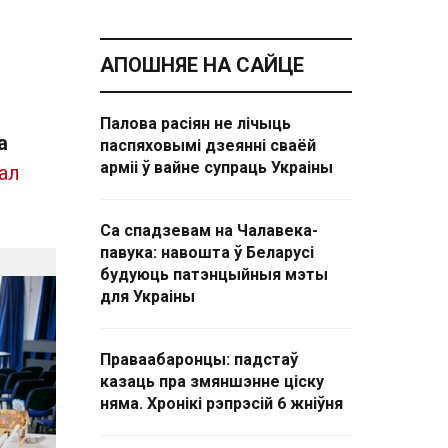
АПОШНЯЕ НА САЙЦЕ
Палова расіян не лічыць
а
паспяховымі дзеянні сваёй
арміі ў вайне супраць Украіны
ал
Са спадзевам на Чалавека-
павука: навошта ў Беларусі
будуюць патэнцыйныя мэты
для Украіны
Праваабаронцы: падстаў
казаць пра змяншэнне ціску
няма. Хронікі рэпрэсій 6 жніўня