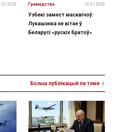
.07.2026
Грамадства
10.07.2026
Узбекі замест масквічоў:
Лукашэнка не вітае ў
Беларусі «рускіх братоў»
Больш публікацый па тэме