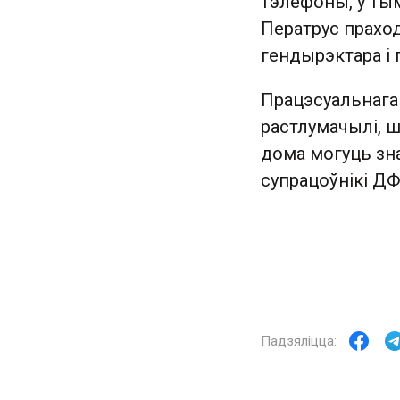
тэлефоны, у тым
Ператрус праход
гендырэктара і 
Працэсуальнага 
растлумачылі, ш
дома могуць зна
супрацоўнікі ДФ