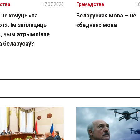
ства
17.07.2026
Грамадства
16
 не хочуць «па
Беларуская мова — не
т». Ім заплацяць
«бедная» мова
, чым атрымлівае
а беларусаў?