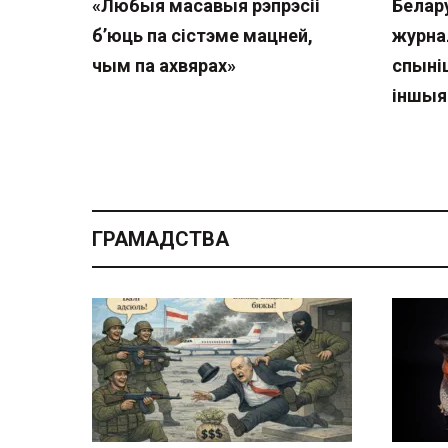
«Любыя масавыя рэпрэсіі
Белар
б’юць па сістэме мацней,
журна
чым па ахвярах»
спыніц
іншыя
ГРАМАДСТВА