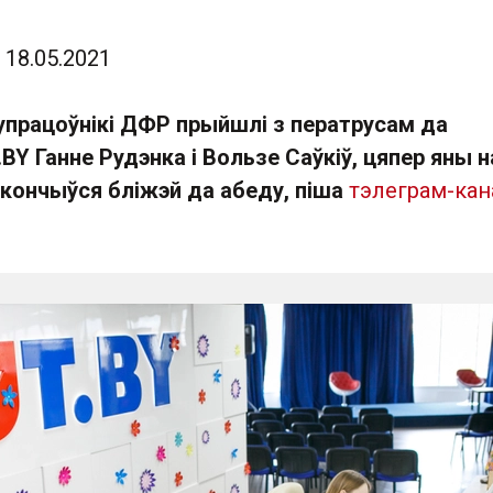
18.05.2021
супрацоўнікі ДФР прыйшлі з ператрусам да
BY Ганне Рудэнка і Вользе Саўкіў, цяпер яны н
скончыўся бліжэй да абеду, піша
тэлеграм-кан