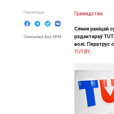
Грамадства
Сёння раніцай 
рэдактараў TUT.
Спасылка без VPN
волі. Ператрус 
TUT.BY
.