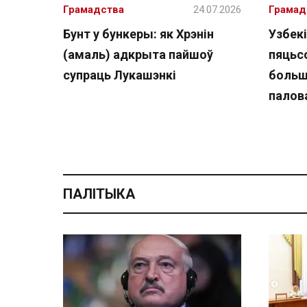
Грамадства
24.07.2026
Грамад
Бунт у бункеры: як Хрэнін
Узбекі
(амаль) адкрыта пайшоў
пяцьсо
супраць Лукашэнкі
больш
палов
ПАЛІТЫКА