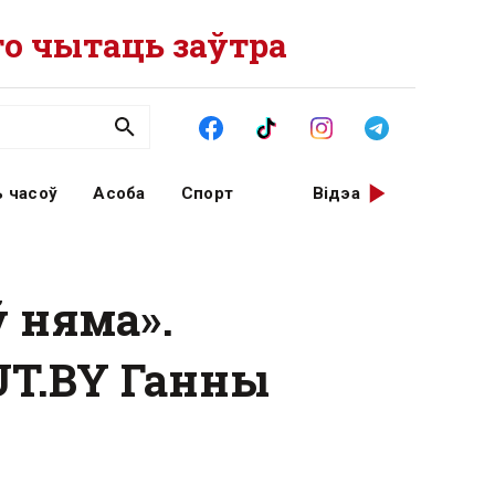
о чытаць заўтра
 часоў
Асоба
Спорт
Відэа
ў няма».
UT.BY Ганны