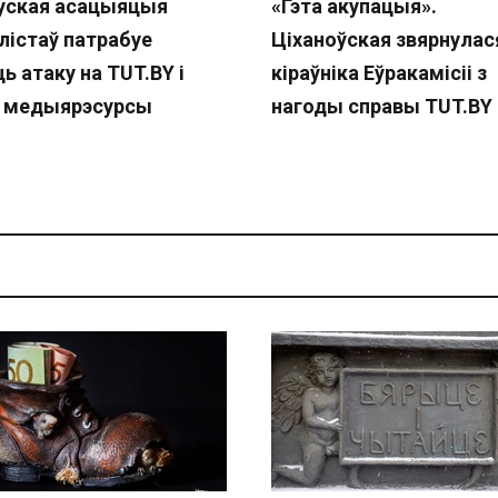
уская асацыяцыя
«Гэта акупацыя».
лістаў патрабуе
Ціханоўская звярнулас
ь атаку на TUT.BY і
кіраўніка Еўракамісіі з
 медыярэсурсы
нагоды справы TUT.BY