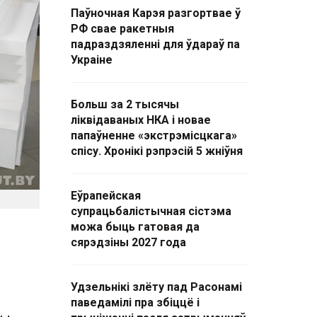
Паўночная Карэя разгортвае ў
РФ свае ракетныя
падраздзяленні для ўдараў па
Украіне
Больш за 2 тысячы
ліквідаваных НКА і новае
папаўненне «экстрэмісцкага»
спісу. Хронікі рэпрэсій 5 жніўня
Еўрапейская
супрацьбалістычная сістэма
можа быць гатовая да
сярэдзіны 2027 года
Удзельнікі злёту пад Расонамі
паведамілі пра збіццё і