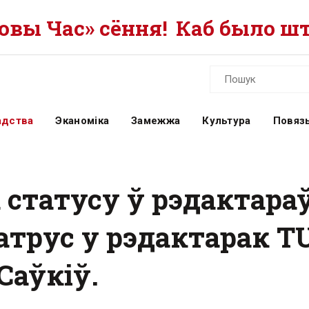
вы Час» сёння!
Каб было шт
адства
Эканоміка
Замежжа
Культура
Повязь
 статусу ў рэдактара
трус у рэдактарак T
Саўкіў.