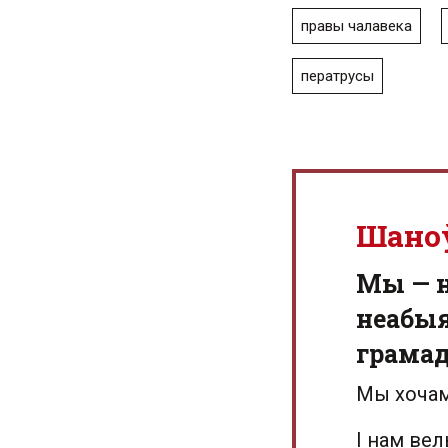
правы чалавека
ператрусы
Шано
Мы — 
неабыя
грамад
Мы хочам
І нам ве