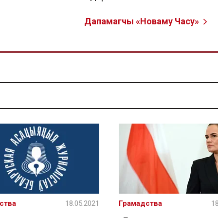
Дапамагчы «Новаму Часу»
ства
18.05.2021
Грамадства
18