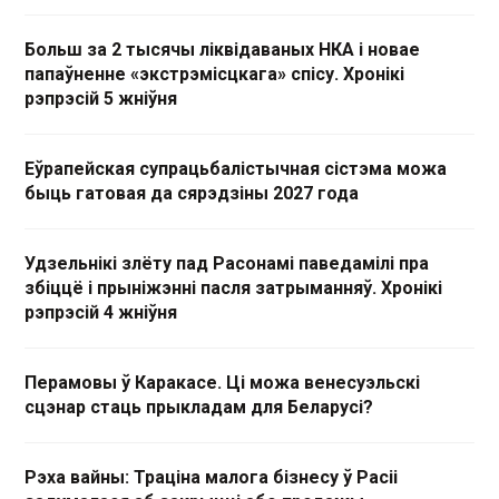
Больш за 2 тысячы ліквідаваных НКА і новае
папаўненне «экстрэмісцкага» спісу. Хронікі
рэпрэсій 5 жніўня
Еўрапейская супрацьбалістычная сістэма можа
быць гатовая да сярэдзіны 2027 года
Удзельнікі злёту пад Расонамі паведамілі пра
збіццё і прыніжэнні пасля затрыманняў. Хронікі
рэпрэсій 4 жніўня
Перамовы ў Каракасе. Ці можа венесуэльскі
сцэнар стаць прыкладам для Беларусі?
Рэха вайны: Траціна малога бізнесу ў Расіі