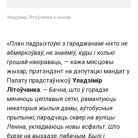
Уладзімір Літоўчанка з сынам
«План падрыхтоўкі з гараджанамі ніхто не
абмяркоўваў, не знаёміў, куды і колькі
грошай накіраваць,
— кажа мясцовы
жыхар, прэтэндэнт на дэпутацкі мандат у
Палату прадстаўнікоў
Уладзімір
Літоўчанка
.
— Бачна, што ў горадзе
мяняюць цеплавыя сеткі, рамантуюць
некаторыя жылыя дамы, аўтобусныя
прыпынкі, парадчаць сквер на вуліцы
Леніна, укладваюць новы асфальт. Што
будзе на выхадзе, пабачым. Былі і