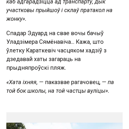
каб адгарадзіцца ад транспарту, дык
участковы прыйшоў і склаў пратакол на
жонку».
Спадар Эдуард на свае вочы бачыў
Уладзімера Сямёнавіча... Кажа, што
ўлетку Караткевіч часцяком хадзіў з
дзедавай хаты загараць на
прыдняпроўскі пляж.
«Хата іхняя,
— паказвае рагачовец, —
па
той бок школы, на той частцы вуліцы».