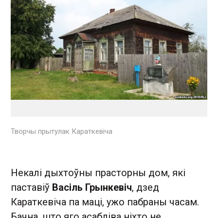
Творчы прытулак Караткевіча
Некалі дыхтоўны прасторны дом, які
паставіў
Васіль Грынкевіч
, дзед
Караткевіча па маці, ужо пабраны часам.
Бачна, што яго асабліва ніхто не