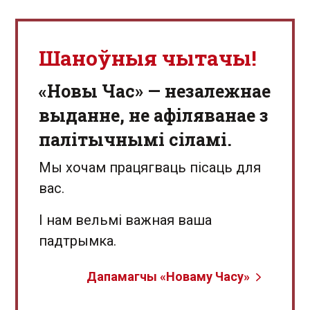
Шаноўныя чытачы!
«Новы Час» — незалежнае
выданне, не афіляванае з
палітычнымі сіламі.
Мы хочам працягваць пісаць для
вас.
І нам вельмі важная ваша
падтрымка.
Дапамагчы «Новаму Часу»