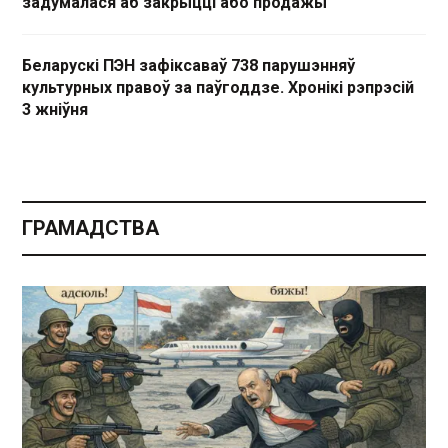
задумалася аб закрыцці або продажы
Беларускі ПЭН зафіксаваў 738 парушэнняў
культурных правоў за паўгоддзе. Хронікі рэпрэсій
3 жніўня
ГРАМАДСТВА