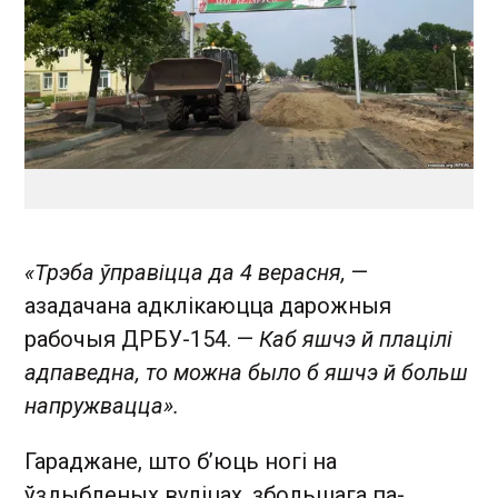
«Трэба ўправіцца да 4 верасня,
—
азадачана адклікаюцца дарожныя
рабочыя ДРБУ-154. —
Каб яшчэ й плацілі
адпаведна, то можна было б яшчэ й больш
напружвацца».
Гараджане, што б’юць ногі на
ўздыбленых вуліцах, збольшага па-