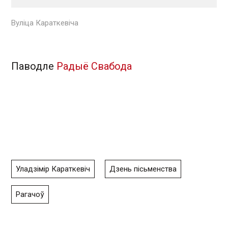
Вуліца Караткевіча
Паводле
Радыё Свабода
Уладзімір Караткевіч
Дзень пісьменства
Рагачоў