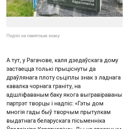
Подпіс на памятным знаку
А тут, у Рагачове, каля дзедаўскага дому
застаецца толькі прыціснуты да
драўлянага плоту сьціплы знак з ладнага
кавалка чорнага граніту, на
адшліфаваным баку якога выгравіраваны
партрэт творцы і надпіс: «Гэты дом
многія гады быў творчым прытулкам
выдатнага беларускага пісьменніка