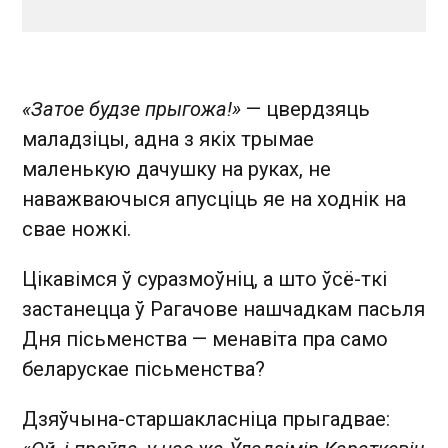
«Затое будзе прыгожа!»
— цвердзяць
маладзіцы, адна з якіх трымае
маленькую дачушку на руках, не
наважваючыся апусціць яе на ходнік на
свае ножкі.
Цікавімся ў суразмоўніц, а што ўсё-ткі
застанецца ў Рагачове нашчадкам пасьля
Дня пісьменства — менавіта пра само
беларускае пісьменства?
Дзяўчына-старшакласніца прыгадвае: