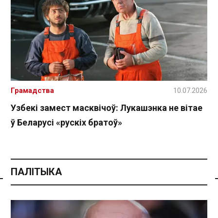
Грамадства
10.07.2026
Узбекі замест масквічоў: Лукашэнка не вітае
ў Беларусі «рускіх братоў»
ПАЛІТЫКА
Спасылка без VPN