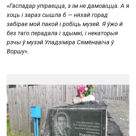
«Гаспадар упіраецца, з ім не дамовіцца. А я
хоць і зараз сышла б — няхай горад
забірае мой пакой і робіць музей. Я ўжо й
без таго перадала і здымкі, і некаторыя
рэчы ў музэй Уладзіміра Сямёнавіча ў
Воршу».