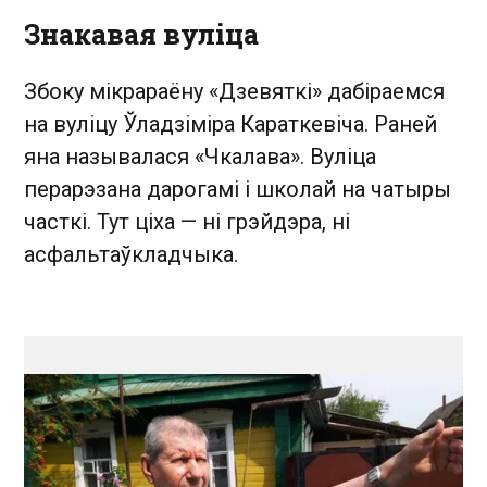
Знакавая вуліца
Збоку мікрараёну «Дзевяткі» дабіраемся
на вуліцу Ўладзіміра Караткевіча. Раней
яна называлася «Чкалава». Вуліца
перарэзана дарогамі і школай на чатыры
часткі. Тут ціха — ні грэйдэра, ні
асфальтаўкладчыка.