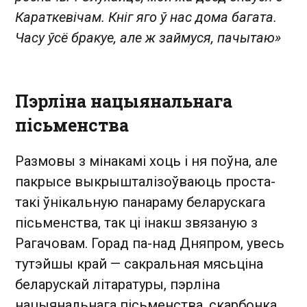
Караткевічам. Кніг яго ў нас дома багата.
Часу ўсё бракуе, але ж займуся, пачытаю»
Пэрліна нацыянальнага
пісьменства
Размовы з мінакамі хоць і ня поўна, але
пакрысе выкрышталізоўваюць проста-
такі ўнікальную панараму беларускага
пісьменства, так ці інакш звязаную з
Рагачовам. Горад па-над Дняпром, увесь
тутэйшы край — сакральная мясьціна
беларускай літаратуры, пэрліна
нацыянальнага пісьменства, скарбонка