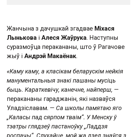
Жанчына з дачушкай згадвае
Міхася
Лынькова
і
Алеся Жаўрука
. Наступны
суразмоўца перакананы, што ў Рагачове
жыў і
Андрэй Макаёнак
.
«Каму каму, а класікам беларускім нейкія
манументальныя знакі пашаны мусіць
быць. Караткевічу, канечне, найперш,
—
перакананы гараджанін, які назваўся
Уладзіславам. —
Са школы памятаю яго
„Каласы пад сярпом тваім“. У Менску ў
тэатры глядзеў пастаноўку „Ладдзя
роспачы“. Слухайце, мой жа дзед знаўся з