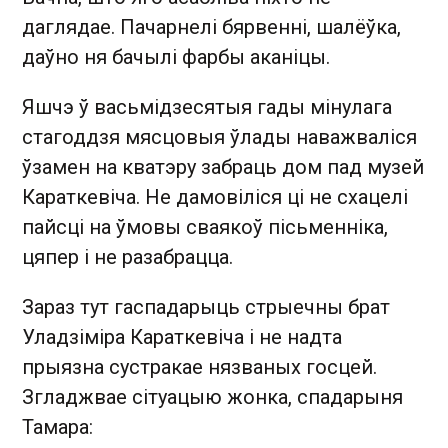
даглядае. Пачарнелі бярвенні, шалёўка,
даўно ня бачылі фарбы аканіцы.
Яшчэ ў васьмідзесятыя гады мінулага
стагоддзя мясцовыя ўлады наважваліся
ўзамен на кватэру забраць дом пад музей
Караткевіча. Не дамовіліся ці не схацелі
пайсці на ўмовы сваякоў пісьменніка,
цяпер і не разабрацца.
Зараз тут гаспадарыць стрыечны брат
Уладзіміра Караткевіча і не надта
прыязна сустракае нязваных госцей.
Згладжвае сітуацыю жонка, спадарыня
Тамара: