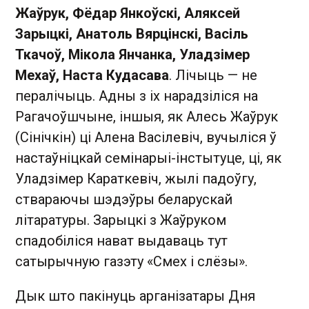
Жаўрук, Фёдар Янкоўскі, Аляксей
Зарыцкі, Анатоль Вярцінскі, Васіль
Ткачоў, Мікола Янчанка, Уладзімер
Мехаў, Наста Кудасава
. Лічыць — не
пералічыць. Адны з іх нарадзіліся на
Рагачоўшчыне, іншыя, як Алесь Жаўрук
(Сінічкін) ці Алена Васілевіч, вучыліся ў
настаўніцкай семінарыі-інстытуце, ці, як
Уладзімер Караткевіч, жылі падоўгу,
ствараючы шэдэўры беларускай
літаратуры. Зарыцкі з Жаўруком
спадобіліся нават выдаваць тут
сатырычную газэту «Смех і слёзы».
Дык што пакінуць арганізатары Дня