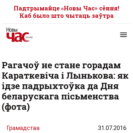
Падтрымайце «Новы Час» сёння!
Каб было што чытаць заўтра
Рагачоў не стане горадам
Караткевіча і Лынькова: як
ідзе падрыхтоўка да Дня
беларускага пісьменства
(фота)
Грамадства
31.07.2016