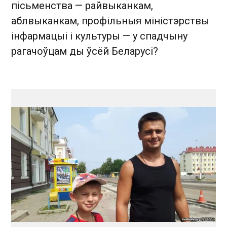
пісьменства — райвыканкам,
аблвыканкам, профільныя міністэрствы
інфармацыі і культуры — у спадчыну
рагачоўцам ды ўсёй Беларусі?