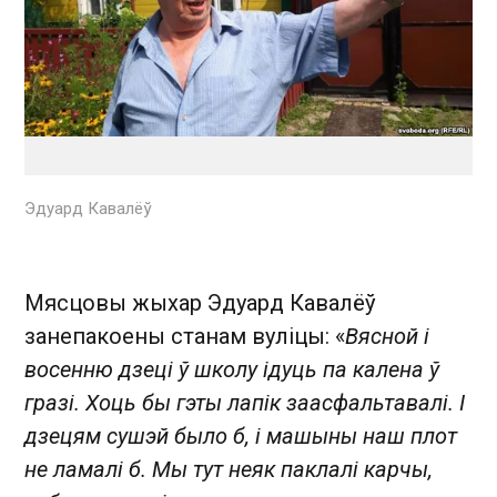
Эдуард Кавалёў
Мясцовы жыхар Эдуард Кавалёў
занепакоены станам вуліцы: «
Вясной і
восенню дзеці ў школу ідуць па калена ў
гразі. Хоць бы гэты лапік заасфальтавалі. І
дзецям сушэй было б, і машыны наш плот
не ламалі б. Мы тут неяк паклалі карчы,