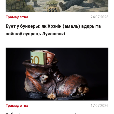
Грамадства
24.07.2026
Бунт у бункеры: як Хрэнін (амаль) адкрыта
пайшоў супраць Лукашэнкі
Грамадства
17.07.2026