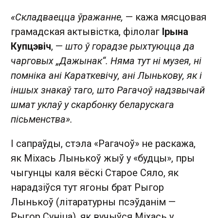
«Складваецца ўражанне,
— кажа мясцовая
грамадская актывістка, філолаг
Ірына
Купцэвіч
, —
што ў горадзе рыхтуюцца да
чарговых „Дажынак“. Няма тут ні музея, ні
помніка ані Караткевічу, ані Лынькову, як і
іншых знакаў таго, што Рагачоў надзвычай
шмат уклаў у скарбонку беларускага
пісьменства».
І сапраўды, стэла «Рагачоў» не раскажа,
як Міхась Лынькоў жыў у «будцы», пры
чыгунцы каля вёскі Старое Сяло, як
нарадзіўся тут ягоны брат Рыгор
Лынькоў (літаратурны псэўданім —
Рыгор Суніца), як вучыўся Міхась у