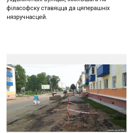
філасофску ставяцца да цяперашніх
нязручнасцей.