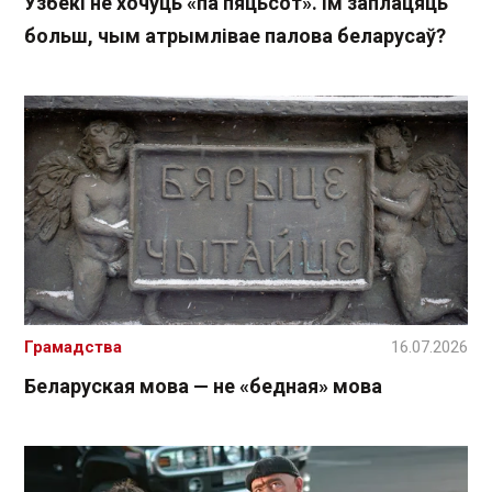
Узбекі не хочуць «па пяцьсот». Ім заплацяць
больш, чым атрымлівае палова беларусаў?
Грамадства
16.07.2026
Беларуская мова — не «бедная» мова