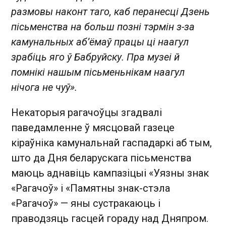
размовы наконт таго, каб перанесці Дзень
пісьменства на больш позні тэрмін з-за
камунальных аб’ёмаў працы ці наагул
зрабіць яго ў Бабруйску. Пра музеі й
помнікі нашым пісьменьнікам наагул
нічога не чуў».
Некаторыя рагачоўцы згадвалі
паведамленне ў мясцовай газеце
кіраўніка камунальнай гаспадаркі аб тым,
што да Дня беларускага пісьменства
маюць аднавіць кампазіцыі «Уязны знак
«Рагачоў» і «Памятны знак-стэла
«Рагачоў» — яны сустракаюць і
праводзяць гасцей гораду над Дняпром.