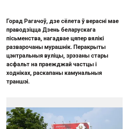
Горад Рагачоў, дзе сёлета ў верасні мае
праводзіцца Дзень беларускага
пісьменства, нагадвае цяпер вялікі
разварочаны мурашнік. Перакрыты
цэнтральныя вуліцы, зрэзаны стары
асфальт на праежджай частцы і
ходніках, раскапаны камунальныя
траншэі.