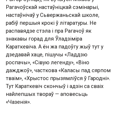
Рагачоўскай настаўніцкай сэмінарыі,
настаўнічаў у Сьвержаньскай школе,
рабіў першыя крокі ў літаратуры. Не
распавядзе стэла і пра Рагачоў як
знакавы горад для Ўладзіміра
Караткевіча. А ён жа падоўгу жыў тут у
дзедавай хаце, пішучы «Ладдзю
роспачы», «Сівую легенду», «Віно
дажджоў», часткова «Каласы пад сярпом
тваім», «Хрыстос прызямліўся ў Гародні».
Тут Караткевіч скончыў і адзін са сваіх
найлепшых твораў — аповесьць
«Чазенія».