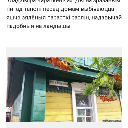
Ўладзіміра Караткевіча». Ды на зрэзаным
пні ад таполі перад домам выбіваюцца
яшчэ зялёныя парасткі раслін, надзвычай
падобныя на ландышы.