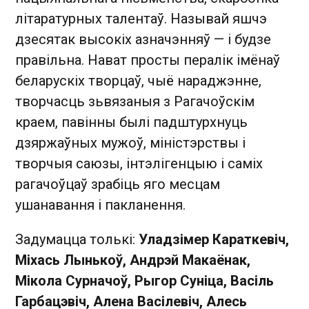
літаратурных талентаў. Называй яшчэ
дзесятак высокіх азначэнняў — і будзе
правільна. Нават просты пералік імёнаў
беларускіх творцаў, чыё нараджэнне,
творчасць зьвязаныя з Рагачоўскім
краем, павінны былі падштурхнуць
дзяржаўных мужоў, міністэрствы і
творчыя саюзы, інтэлігенцыю і саміх
рагачоўцаў зрабіць яго месцам
ушанавання і пакланення.
Задумацца толькі:
Уладзімер Караткевіч,
Міхась Лынькоў, Андрэй Макаёнак,
Мікола Сурначоў, Рыгор Суніца, Васіль
Гарбацэвіч, Алена Васілевіч, Алесь