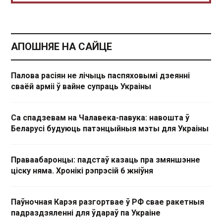
АПОШНЯЕ НА САЙЦЕ
Палова расіян не лічыць паспяховымі дзеянні
сваёй арміі ў вайне супраць Украіны
Са спадзевам на Чалавека-павука: навошта ў
Беларусі будуюць патэнцыйныя мэты для Украіны
Праваабаронцы: падстаў казаць пра змяншэнне
ціску няма. Хронікі рэпрэсій 6 жніўня
Паўночная Карэя разгортвае ў РФ свае ракетныя
падраздзяленні для ўдараў па Украіне