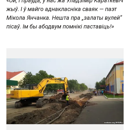
«
Ой, і праўда, у нас жа Ўладзімір Караткевіч
жыў. І ў майго аднакласніка сваяк — паэт
Мікола Янчанка. Нешта пра „залаты вулей“
пісаў. Ім бы абодвум помнікі паставіць!»