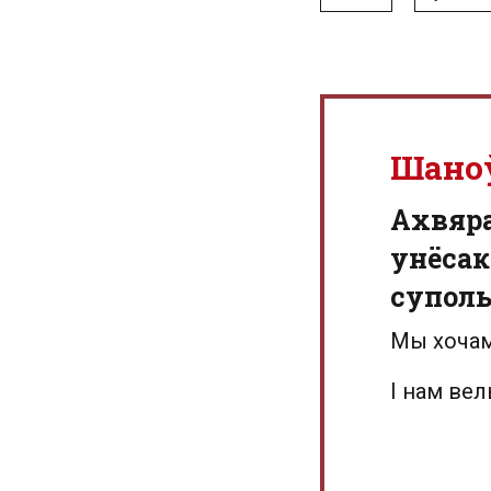
Шано
Aхвяр
унёсак
суполь
Мы хочам
І нам ве