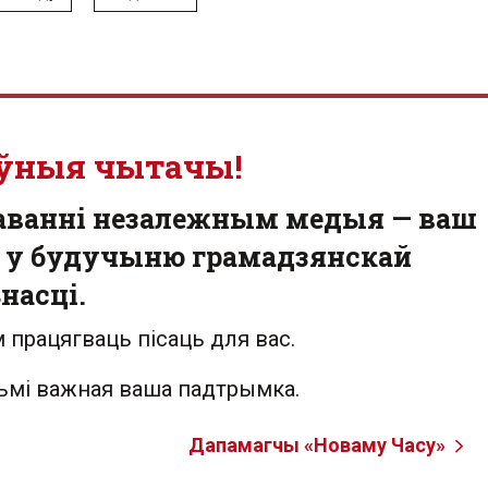
ўныя чытачы!
аванні незалежным медыя — ваш
 у будучыню грамадзянскай
насці.
 працягваць пісаць для вас.
льмі важная ваша падтрымка.
Дапамагчы «Новаму Часу»