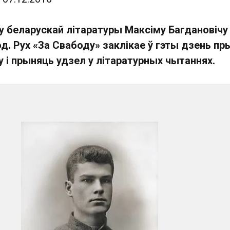
у беларускай літаратуры Максіму Багдановічу
од. Рух «За Свабоду» заклікае ў гэты дзень пр
у і прыняць удзел у літаратурных чытаннях.