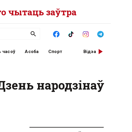
о чытаць заўтра
 часоў
Асоба
Спорт
Відэа
 Дзень народзінаў