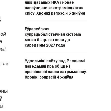
ліквідаваных НКА і новае
папаўненне «экстрэмісцкага»
спісу. Хронікі рэпрэсій 5 жніўня
,
Еўрапейская
жой
супрацьбалістычная сістэма
можа быць гатовая да
а
сярэдзіны 2027 года
ыі,
Удзельнікі злёту пад Расонамі
ч
, які
паведамілі пра збіццё і
прыніжэнні пасля затрыманняў.
Хронікі рэпрэсій 4 жніўня
урны
ў
ы.