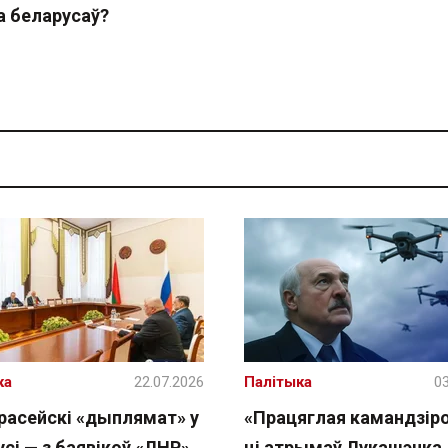
а беларусаў?
ка
22.07.2026
Палітыка
03
расейскі «дыплямат» у
«Працяглая камандзіро
сі — з баявікоў «ЛНР»
ці атрымаў Лукашэнка