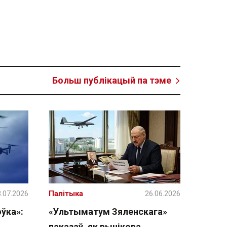
Больш публікацый па тэме
.07.2026
Палітыка
26.06.2026
ўка»:
«Ультыматум Зяленскага»
паказаў, як вынікова