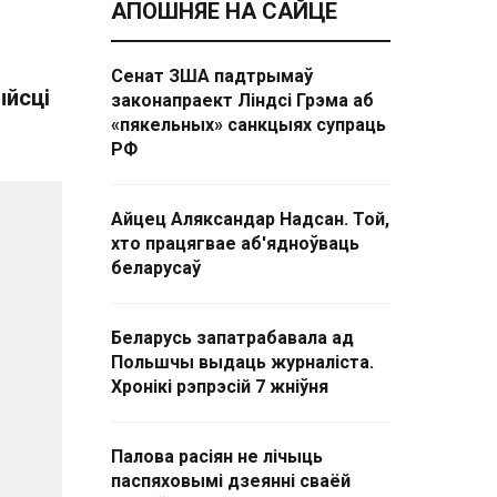
АПОШНЯЕ НА САЙЦЕ
Сенат ЗША падтрымаў
ыйсці
законапраект Ліндсі Грэма аб
«пякельных» санкцыях супраць
РФ
Айцец Аляксандар Надсан. Той,
хто працягвае аб'ядноўваць
беларусаў
Беларусь запатрабавала ад
Польшчы выдаць журналіста.
Хронікі рэпрэсій 7 жніўня
Палова расіян не лічыць
паспяховымі дзеянні сваёй