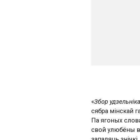
«
Збор удзельніка
сябра мінскай г
Па ягоных слов
свой улюбёны ве
запаляць знічкі.