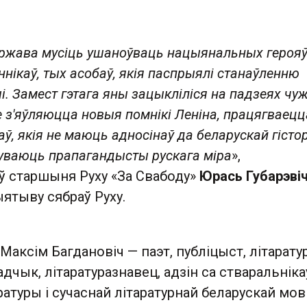
ржава мусіць ушаноўваць нацыянальных герояў
нікаў, тых асобаў, якія паспрыялі станаўленню
і. Замест гэтага яны зацыкліліся на падзеях чу
не з'яўляюцца новыя помнікі Леніна, працягваецц
ў, якія не маюць адносінаў да беларускай гістор
уваюць прапагандысты рускага міра
»,
ў старшыня Руху «За Свабоду»
Юрась Губарэві
ятыву сябраў Руху.
 Максім Багдановіч — паэт, публіцыст, літарат
дчык, літаратуразнавец, адзін са стваральніка
ратуры і сучаснай літаратурнай беларускай мов