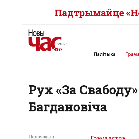
Падтрымайце «Но
Палітыка
Грам
Рух «За Свабоду»
Багдановіча
Грамадства