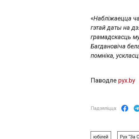
«
Набліжаецца ча
гэтай даты на дз
грамадскасць мус
Багдановіча бел
помніка, ускласці
Паводле
pyx.by
юбілей
Рух "За 