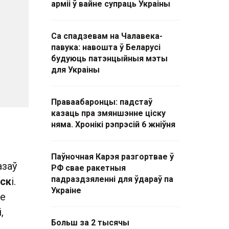
арміі ў вайне супраць Украіны
Са спадзевам на Чалавека-
павука: навошта ў Беларусі
будуюць патэнцыйныя мэты
для Украіны
Праваабаронцы: падстаў
казаць пра змяншэнне ціску
няма. Хронікі рэпрэсій 6 жніўня
Паўночная Карэя разгортвае ў
азаў
РФ свае ракетныя
падраздзяленні для ўдараў па
нск
і.
Украіне
ае
,
Больш за 2 тысячы