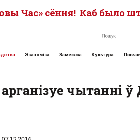
вы Час» сёння!
Каб было шт
адства
Эканоміка
Замежжа
Культура
Повязь
 арганізуе чытанні ў
07.12.2016