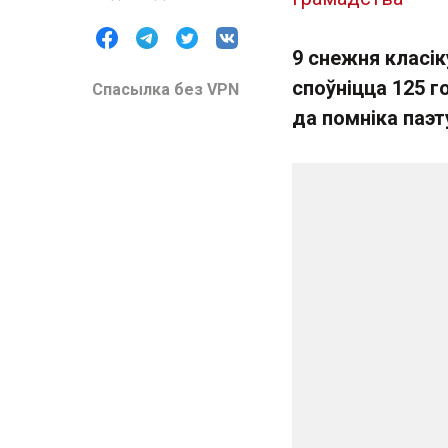
9 снежня класік
споўніцца 125 г
Спасылка без VPN
да помніка паэт