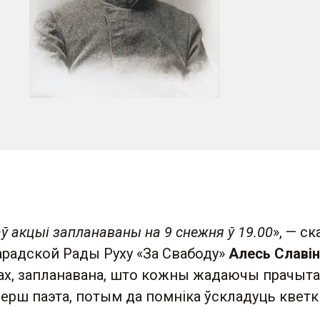
ў акцыі запланаваны на 9 снежня ў 19.00
», — ск
арадской Рады Руху «За Свабоду»
Алесь Славі
ах, запланавана, што кожны жадаючы прачыт
рш паэта, потым да помніка ўскладуць кветкі