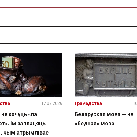
ства
17.07.2026
Грамадства
16
 не хочуць «па
Беларуская мова — не
т». Ім заплацяць
«бедная» мова
, чым атрымлівае