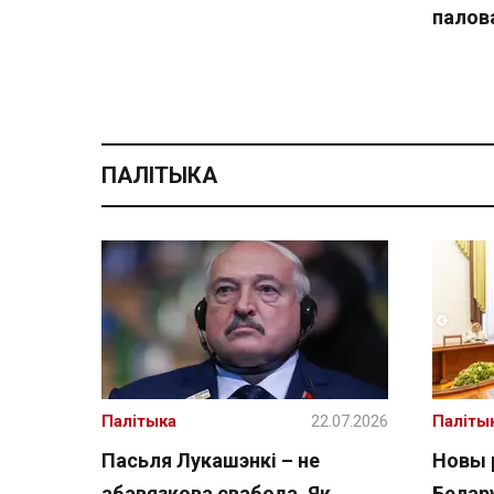
палов
ПАЛІТЫКА
Палітыка
22.07.2026
Паліты
Пасьля Лукашэнкі – не
Новы 
абавязкова свабода. Як
Белару