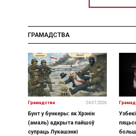
ГРАМАДСТВА
Грамадства
24.07.2026
Грамад
Бунт у бункеры: як Хрэнін
Узбекі
(амаль) адкрыта пайшоў
пяцьсо
супраць Лукашэнкі
больш