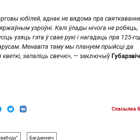
рговы юбілей, аднак не вядома пра святкаванн
яржаўным узроўні. Калі ўлады нічога не робяць, 
іць узяць гэта ў свае рукі і нагадаць пра 125-г
арусам. Менавіта таму мы плануем прыйсці да
 кветкі, запаліць свечкі
», — заключыў
Губарэвіч
Спасылка 
Свабоду"
Багдановіч