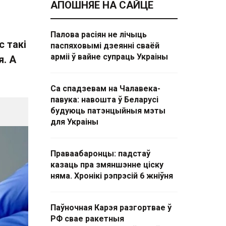
АПОШНЯЕ НА САЙЦЕ
Палова расіян не лічыць
 такі
паспяховымі дзеянні сваёй
арміі ў вайне супраць Украіны
. А
Са спадзевам на Чалавека-
павука: навошта ў Беларусі
будуюць патэнцыйныя мэты
для Украіны
Праваабаронцы: падстаў
казаць пра змяншэнне ціску
няма. Хронікі рэпрэсій 6 жніўня
Паўночная Карэя разгортвае ў
РФ свае ракетныя