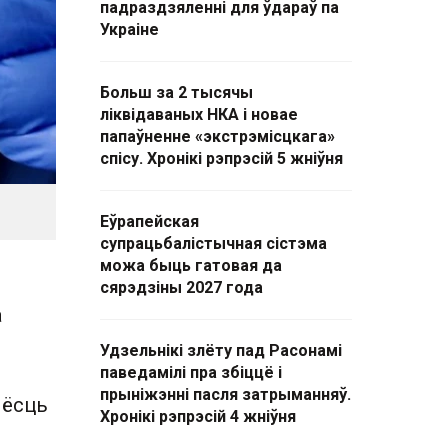
падраздзяленні для ўдараў па
Украіне
Больш за 2 тысячы
ліквідаваных НКА і новае
папаўненне «экстрэмісцкага»
спісу. Хронікі рэпрэсій 5 жніўня
Еўрапейская
супрацьбалістычная сістэма
можа быць гатовая да
сярэдзіны 2027 года
а
Удзельнікі злёту пад Расонамі
паведамілі пра збіццё і
прыніжэнні пасля затрыманняў.
 ёсць
Хронікі рэпрэсій 4 жніўня