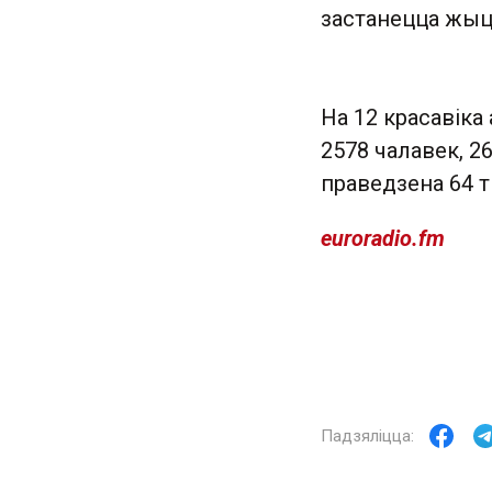
застанецца жыць
На 12 красавіка
2578 чалавек, 2
праведзена 64 т
euroradio.fm