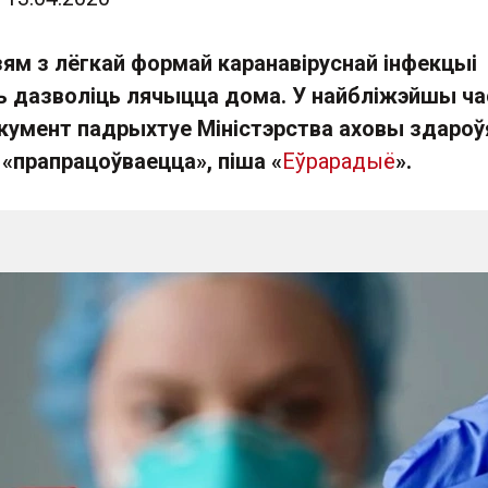
зям з лёгкай формай каранавіруснай інфекцыі
ь дазволіць лячыцца дома. У найбліжэйшы час
умент падрыхтуе Міністэрства аховы здароўя
«прапрацоўваецца», піша «
Еўрарадыё
».