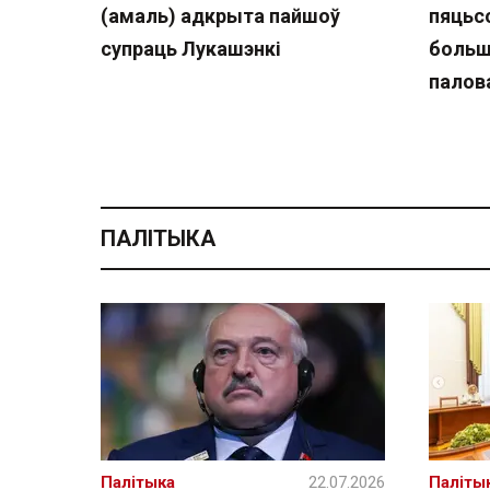
(амаль) адкрыта пайшоў
пяцьсо
супраць Лукашэнкі
больш
палов
ПАЛІТЫКА
Палітыка
22.07.2026
Паліты