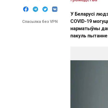
У Беларусі люд
COVID-19 могуц
Спасылка без VPN
нарматыўны дак
пакуль пытанне 