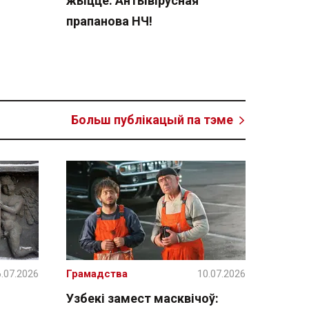
жыццё. Антывірусная
прапанова НЧ!
Больш публікацый па тэме
.07.2026
Грамадства
10.07.2026
Узбекі замест масквічоў: