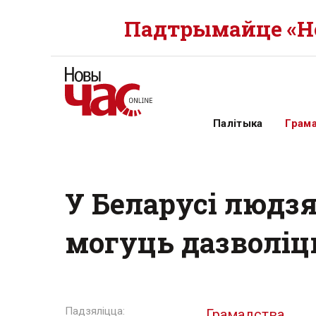
Падтрымайце «Но
Палітыка
Грам
У Беларусі людз
могуць дазволіц
Грамадства