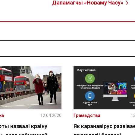
Дапамагчы «Новаму Часу»
жа
12.04.2020
Грамадства
13
ты назвалі краіну
Як каранавірус развіва