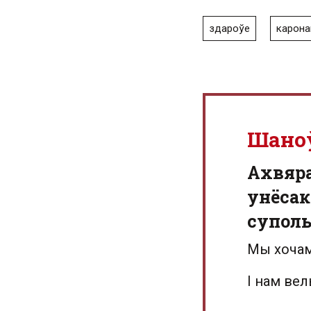
здароўе
карона
Шано
Aхвяр
унёсак
суполь
Мы хочам
І нам ве