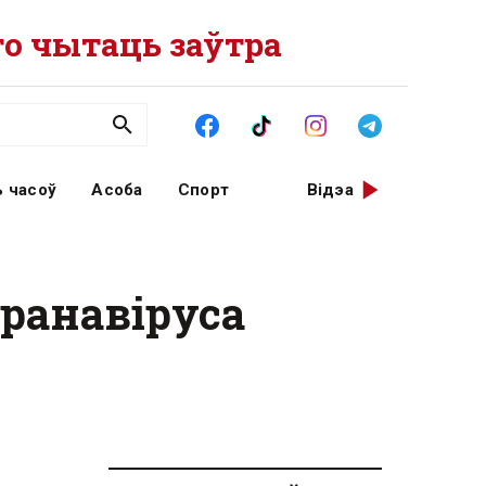
о чытаць заўтра
 часоў
Асоба
Спорт
Відэа
аранавіруса