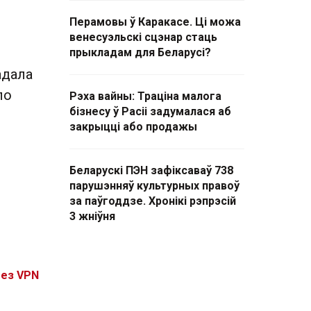
Перамовы ў Каракасе. Ці можа
венесуэльскі сцэнар стаць
прыкладам для Беларусі?
адала
ло
Рэха вайны: Траціна малога
бізнесу ў Расіі задумалася аб
закрыцці або продажы
Беларускі ПЭН зафіксаваў 738
парушэнняў культурных правоў
за паўгоддзе. Хронікі рэпрэсій
3 жніўня
без VPN