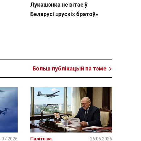
Лукашэнка не вітае ў
Беларусі «рускіх братоў»
Больш публікацый па тэме
.07.2026
Палітыка
26.06.2026