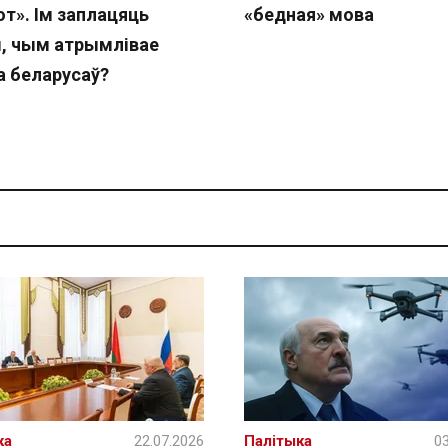
т». Ім заплацяць
«бедная» мова
, чым атрымлівае
а беларусаў?
ка
22.07.2026
Палітыка
03