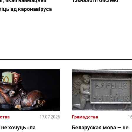
ы, якая наймацней
тэхналогіі бяспекі
іць ад каронавіруса
ства
17.07.2026
Грамадства
16
 не хочуць «па
Беларуская мова — не