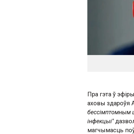
Пра гэта ў эфір
аховы здароўя 
бессімптомным ц
інфекцыі"
дазвол
магчымасць поў