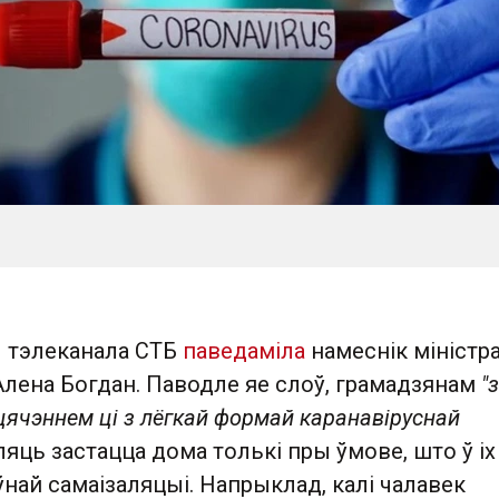
ы тэлеканала СТБ
паведаміла
намеснік міністр
Алена Богдан. Паводле яе слоў, грамадзянам
"з
ячэннем ці з лёгкай формай каранавіруснай
яць застацца дома толькі пры ўмове, што ў іх
най самаізаляцыі. Напрыклад, калі чалавек