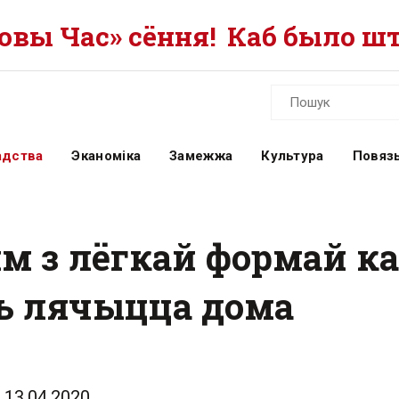
вы Час» сёння!
Каб было шт
адства
Эканоміка
Замежжа
Культура
Повязь
ям з лёгкай формай к
ь лячыцца дома
13.04.2020