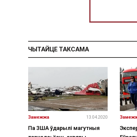
ЧЫТАЙЦЕ ТАКСАМА
Замежжа
13.04.2020
Замеж
Па ЗША ўдарылі магутныя
Экспер