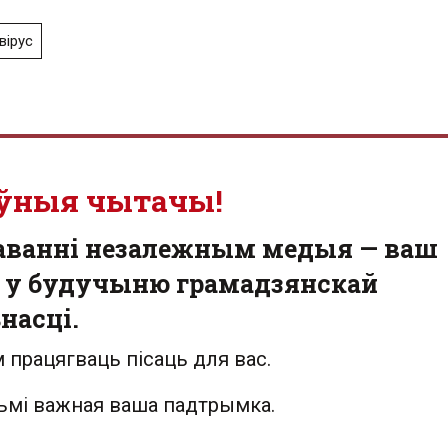
вірус
ўныя чытачы!
аванні незалежным медыя — ваш
 у будучыню грамадзянскай
насці.
 працягваць пісаць для вас.
льмі важная ваша падтрымка.