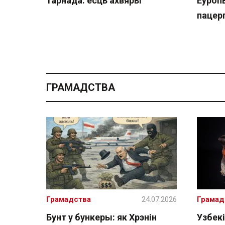
тарнада: ёсць ахвяры
Еўроп
пацерп
ГРАМАДСТВА
Грамадства
24.07.2026
Грамад
Бунт у бункеры: як Хрэнін
Узбекі