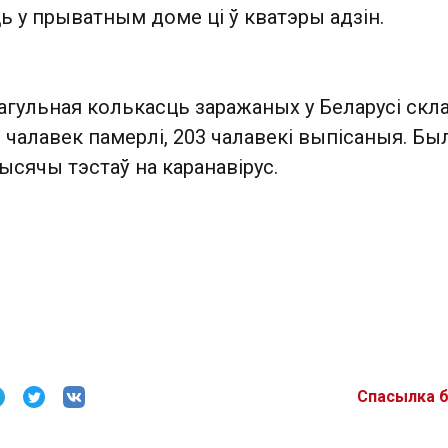
 у прыватным доме ці ў кватэры адзін.
 агульная колькасць заражаных у Беларусі скл
6 чалавек памерлі, 203 чалавекі выпісаныя. Бы
ысячы тэстаў на каранавірус.
Спасылка 