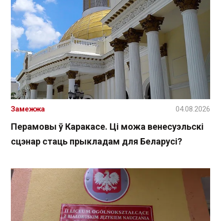
Замежжа
04.08.2026
Перамовы ў Каракасе. Ці можа венесуэльскі
сцэнар стаць прыкладам для Беларусі?