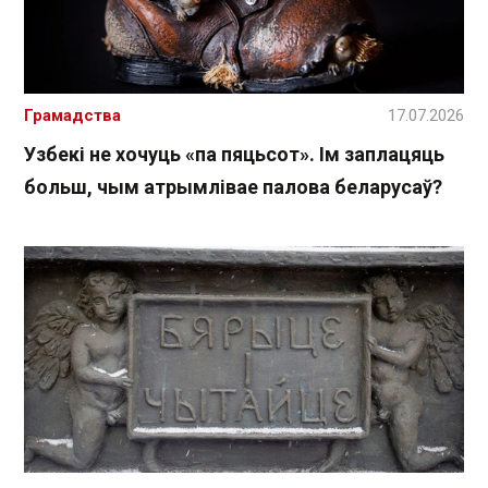
Грамадства
17.07.2026
Узбекі не хочуць «па пяцьсот». Ім заплацяць
больш, чым атрымлівае палова беларусаў?