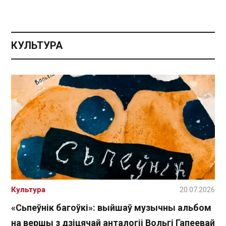
КУЛЬТУРА
Культура
20.07.2026
«Сьпеўнік багоўкі»: выйшаў музычны альбом
на вершы з дзіцячай анталогіі Вольгі Гапеевай