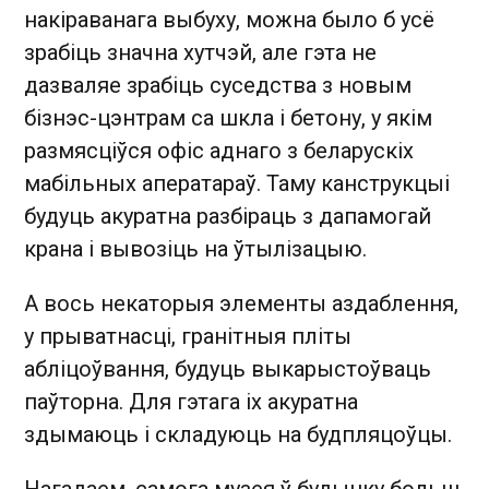
накіраванага выбуху, можна было б усё
зрабіць значна хутчэй, але гэта не
дазваляе зрабіць суседства з новым
бізнэс-цэнтрам са шкла і бетону, у якім
размясціўся офіс аднаго з беларускіх
мабільных аператараў. Таму канструкцыі
будуць акуратна разбіраць з дапамогай
крана і вывозіць на ўтылізацыю.
А вось некаторыя элементы аздаблення,
у прыватнасці, гранітныя пліты
абліцоўвання, будуць выкарыстоўваць
паўторна. Для гэтага іх акуратна
здымаюць і складуюць на будпляцоўцы.