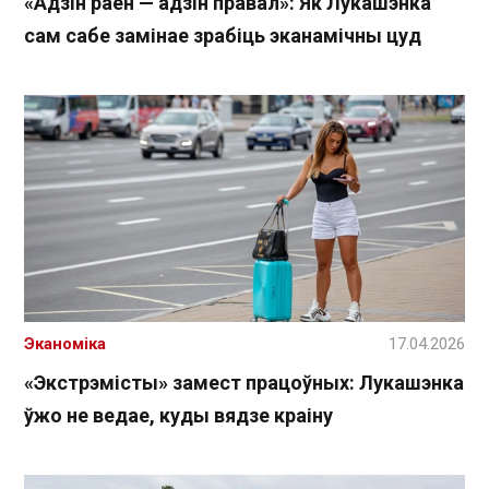
«Адзін раён — адзін правал»: Як Лукашэнка
сам сабе замінае зрабіць эканамічны цуд
Эканоміка
17.04.2026
«Экстрэмісты» замест працоўных: Лукашэнка
ўжо не ведае, куды вядзе краіну