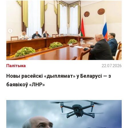
Палітыка
22.07.2026
Новы расейскі «дыплямат» у Беларусі — з
баявікоў «ЛНР»