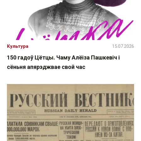
Культура
15.07.2026
150 гадоў Цётцы. Чаму Алёіза Пашкевіч і
сёньня апярэджвае свой час