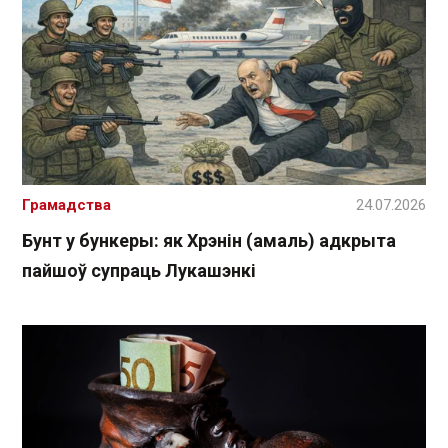
Грамадства
24.07.2026
Бунт у бункеры: як Хрэнін (амаль) адкрыта
пайшоў супраць Лукашэнкі