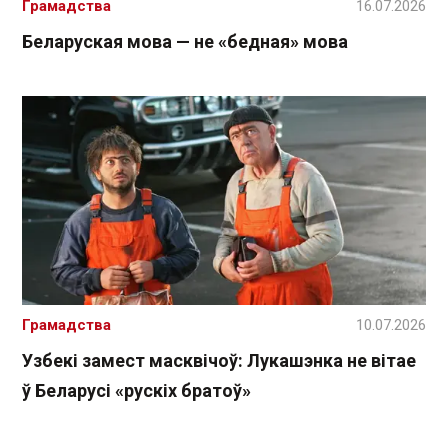
Грамадства
16.07.2026
Беларуская мова — не «бедная» мова
Грамадства
10.07.2026
Узбекі замест масквічоў: Лукашэнка не вітае
ў Беларусі «рускіх братоў»