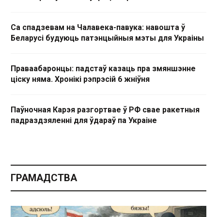
Са спадзевам на Чалавека-павука: навошта ў
Беларусі будуюць патэнцыйныя мэты для Украіны
Праваабаронцы: падстаў казаць пра змяншэнне
ціску няма. Хронікі рэпрэсій 6 жніўня
Паўночная Карэя разгортвае ў РФ свае ракетныя
падраздзяленні для ўдараў па Украіне
ГРАМАДСТВА