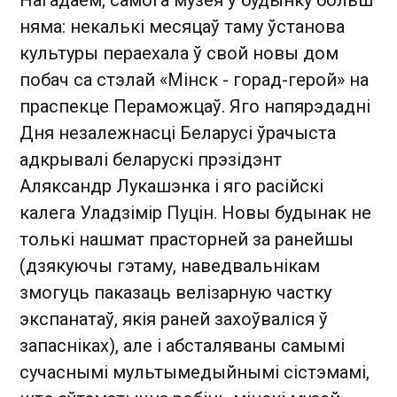
Нагадаем, самога музея ў будынку больш
няма: некалькі месяцаў таму ўстанова
культуры пераехала ў свой новы дом
побач са стэлай «Мінск - горад-герой» на
праспекце Пераможцаў. Яго напярэдадні
Дня незалежнасці Беларусі ўрачыста
адкрывалі беларускі прэзідэнт
Аляксандр Лукашэнка і яго расійскі
калега Уладзімір Пуцін. Новы будынак не
толькі нашмат прасторней за ранейшы
(дзякуючы гэтаму, наведвальнікам
змогуць паказаць велізарную частку
экспанатаў, якія раней захоўваліся ў
запасніках), але і абсталяваны самымі
сучаснымі мультымедыйнымі сістэмамі,