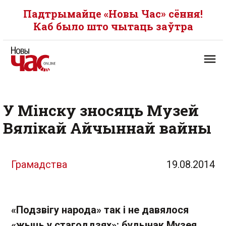
Падтрымайце «Новы Час» сёння!
Каб было што чытаць заўтра
У Мінску зносяць Музей
Вялікай Айчыннай вайны
Грамадства
19.08.2014
«Подзвігу народа» так і не давялося
«жыць у стагоддзях»: будынак Музея