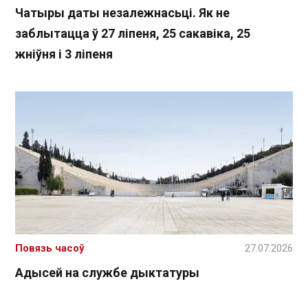
Чатыры даты незалежнасьці. Як не
заблытацца ў 27 ліпеня, 25 сакавіка, 25
жніўня і 3 ліпеня
Повязь часоў
27.07.2026
Адысей на службе дыктатуры