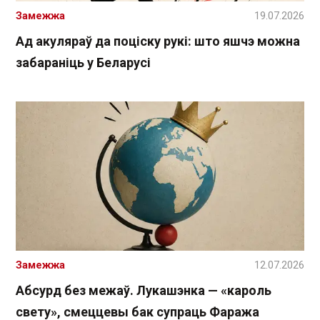
Замежжа
19.07.2026
Ад акуляраў да поціску рукі: што яшчэ можна
забараніць у Беларусі
Замежжа
12.07.2026
Абсурд без межаў. Лукашэнка — «кароль
свету», смеццевы бак супраць Фаража