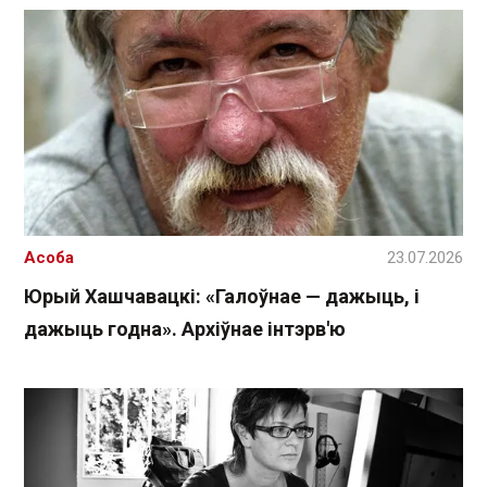
Асоба
23.07.2026
Юрый Хашчавацкі: «Галоўнае — дажыць, і
дажыць годна». Архіўнае інтэрв'ю