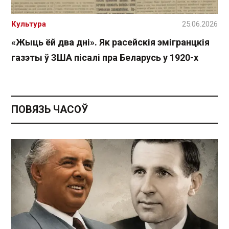
Культура
25.06.2026
«Жыць ёй два дні». Як расейскія эмігранцкія
газэты ў ЗША пісалі пра Беларусь у 1920-х
ПОВЯЗЬ ЧАСОЎ