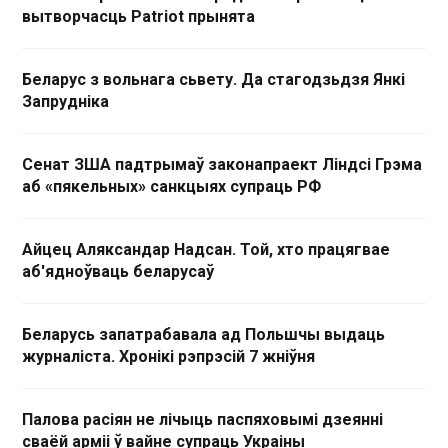
вытворчасць Patriot прынята
Беларус з вольнага сьвету. Да стагодзьдзя Янкі
Запрудніка
Сенат ЗША падтрымаў законапраект Ліндсі Грэма
аб «пякельных» санкцыях супраць РФ
Айцец Аляксандар Надсан. Той, хто працягвае
аб'ядноўваць беларусаў
Беларусь запатрабавала ад Польшчы выдаць
журналіста. Хронікі рэпрэсій 7 жніўня
Палова расіян не лічыць паспяховымі дзеянні
сваёй арміі ў вайне супраць Украіны