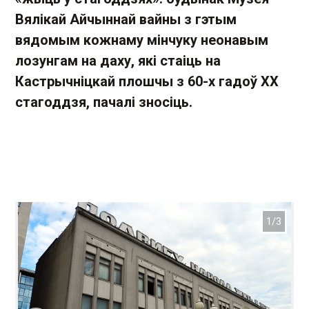
Вялікай Айчыннай вайны з гэтым
вядомым кожнаму мінчуку неонавым
лозунгам на даху, які стаіць на
Кастрычніцкай плошчы з 60-х гадоў ХХ
стагоддзя, пачалі зносіць.