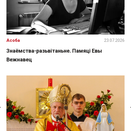
Асоба
23.07.2026
Знаёмства-разьвітаньне. Памяці Евы
Вежнавец
Спасылка без VPN