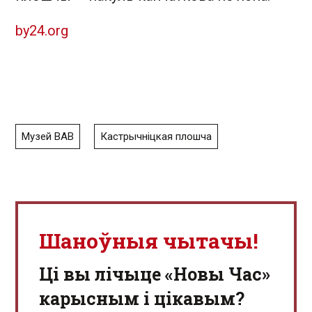
by24.org
Музей ВАВ
Кастрычніцкая плошча
Шаноўныя чытачы!
Ці вы лічыце «Новы Час»
карысным і цікавым?