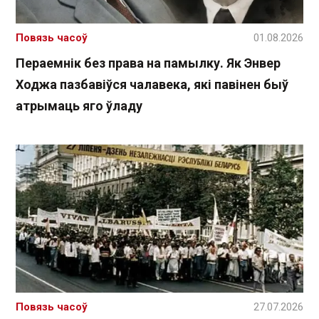
Повязь часоў
01.08.2026
Пераемнік без права на памылку. Як Энвер
Ходжа пазбавіўся чалавека, які павінен быў
атрымаць яго ўладу
Повязь часоў
27.07.2026