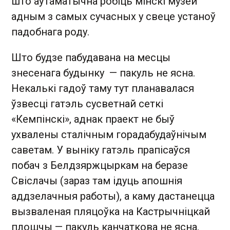
што аўтаматычна робіць мінскі музей
адным з самых сучасных у свеце устаноў
падобнага роду.
Што будзе пабудавана на месцы
знесенага будынку — пакуль не ясна.
Некалькі гадоў таму тут планавалася
ўзвесці гатэль сусветнай сеткі
«Кемпінскі», аднак праект не быў
ухвалены сталічным горадабудаўнічым
саветам. У выніку гатэль прапісаўся
побач з Белдзяржцыркам на беразе
Свіслачы (зараз там ідуць апошнія
аддзелачныя работы), а каму дастанецца
вызваленая пляцоўка на Кастрычніцкай
плошчы — пакуль канчаткова не ясна.