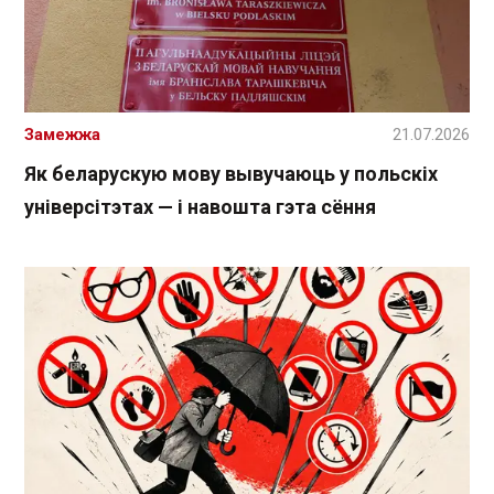
Замежжа
21.07.2026
Як беларускую мову вывучаюць у польскіх
універсітэтах — і навошта гэта сёння