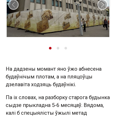
Папярэдні слайд
Наст
На дадзены момант яно ўжо абнесена
будаўнічым плотам, а на пляцоўцы
дзелавіта ходзяць будаўнікі.
Па іх словах, на разборку старога будынка
сыдзе прыкладна 5-6 месяцаў. Вядома,
калі б спецыялісты ўжылі метад