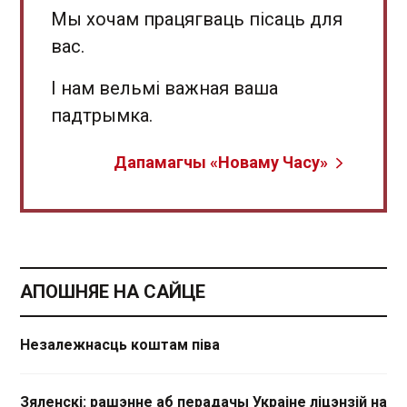
Мы хочам працягваць пісаць для
вас.
І нам вельмі важная ваша
падтрымка.
Дапамагчы «Новаму Часу»
АПОШНЯЕ НА САЙЦЕ
Незалежнасць коштам піва
Зяленскі: рашэнне аб перадачы Украіне ліцэнзій на