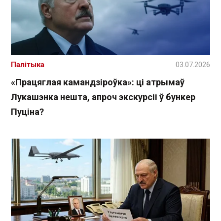
Палітыка
03.07.2026
«Працяглая камандзіроўка»: ці атрымаў
Лукашэнка нешта, апроч экскурсіі ў бункер
Пуціна?