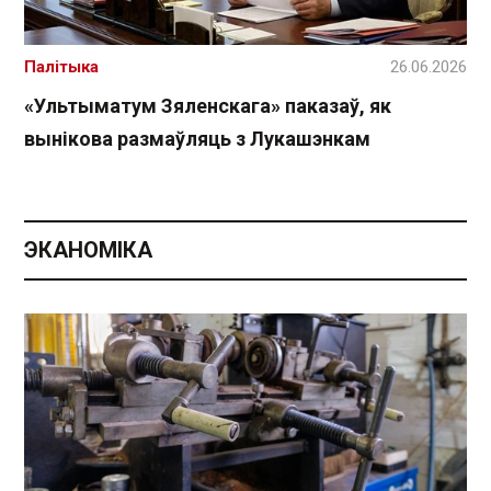
Палітыка
26.06.2026
«Ультыматум Зяленскага» паказаў, як
вынікова размаўляць з Лукашэнкам
ЭКАНОМІКА