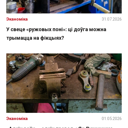
Эканоміка
31.07.2026
У свеце «ружовых поні»: ці доўга можна
трымацца на фікцыях?
Эканоміка
01.05.2026