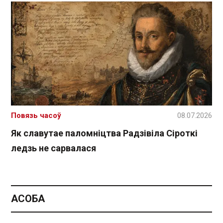
Повязь часоў
08.07.2026
Як славутае паломніцтва Радзівіла Сіроткі
ледзь не сарвалася
АСОБА