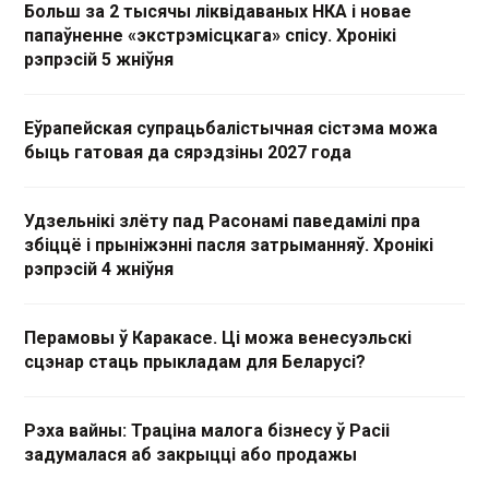
Больш за 2 тысячы ліквідаваных НКА і новае
папаўненне «экстрэмісцкага» спісу. Хронікі
рэпрэсій 5 жніўня
Еўрапейская супрацьбалістычная сістэма можа
быць гатовая да сярэдзіны 2027 года
Удзельнікі злёту пад Расонамі паведамілі пра
збіццё і прыніжэнні пасля затрыманняў. Хронікі
рэпрэсій 4 жніўня
Перамовы ў Каракасе. Ці можа венесуэльскі
сцэнар стаць прыкладам для Беларусі?
Рэха вайны: Траціна малога бізнесу ў Расіі
задумалася аб закрыцці або продажы