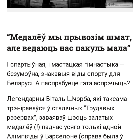
“Медалёў мы прывозім шмат,
але ведаюць нас пакуль мала”
І спартыўная, і мастацкая гімнастыка —
безумоўна, знакавыя віды спорту для
Беларусі. А паспрабуеце гэта аспрэчыць?
Легендарны Віталь Шчэрба, які таксама
трэніраваўся ў сталічных “Трудавых
рэзервах”, заваяваў шэсць залатых
медалёў (!) падчас усяго толькі адной
Алімпіяды ў Барселоне (справа была ў