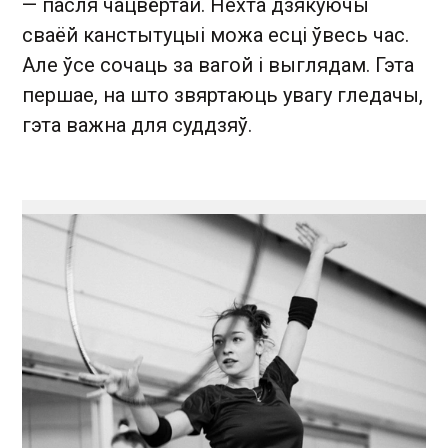
— пасля чацвёртай. Нехта дзякуючы
сваёй канстытуцыі можа есці ўвесь час.
Але ўсе сочаць за вагой і выглядам. Гэта
першае, на што звяртаюць увагу гледачы,
гэта важна для суддзяў.