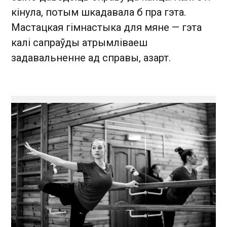
кінула, потым шкадавала б пра гэта.
Мастацкая гімнастыка для мяне — гэта
калі сапраўды атрымліваеш
задавальненне ад справы, азарт.