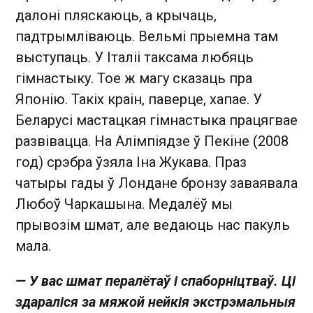
далоні пляскаюць, а крычаць,
падтрымліваюць. Вельмі прыемна там
выступаць. У Італіі таксама любяць
гімнастыку. Тое ж магу сказаць пра
Японію. Такіх краін, паверце, хапае. У
Беларусі мастацкая гімнастыка працягвае
развівацца. На Алімпіядзе ў Пекіне (2008
год) срэбра ўзяла Іна Жукава. Праз
чатыры гады ў Лондане бронзу заваявала
Любоў Чаркашына. Медалёў мы
прывозім шмат, але ведаюць нас пакуль
мала.
— У вас шмат пералётаў і спаборніцтваў. Ці
здараліся за мяжой нейкія экстрэмальныя