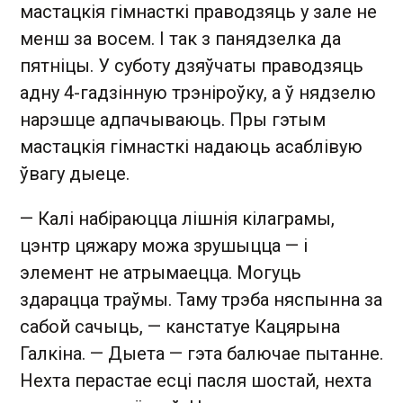
мастацкія гімнасткі праводзяць у зале не
менш за восем. І так з панядзелка да
пятніцы. У суботу дзяўчаты праводзяць
адну 4-гадзінную трэніроўку, а ў нядзелю
нарэшце адпачываюць. Пры гэтым
мастацкія гімнасткі надаюць асаблівую
ўвагу дыеце.
— Калі набіраюцца лішнія кілаграмы,
цэнтр цяжару можа зрушыцца — і
элемент не атрымаецца. Могуць
здарацца траўмы. Таму трэба няспынна за
сабой сачыць, — канстатуе Кацярына
Галкіна. — Дыета — гэта балючае пытанне.
Нехта перастае есці пасля шостай, нехта