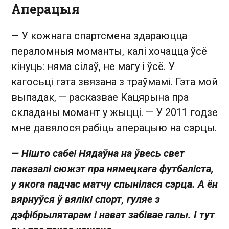
Аперацыя
— У кожнага спартсмена здараюцца
пераломныя моманты, калі хочацца ўсё
кінуць: няма сілаў, не магу і ўсё. У
кагосьці гэта звязана з траўмамі. Гэта мой
выпадак, — расказвае Кацярына пра
складаны момант у жыцці. — У 2011 годзе
мне давялося рабіць аперацыю на сэрцы.
— Нішто сабе! Нядаўна на ўвесь свет
паказалі сюжэт пра нямецкага футбаліста,
у якога падчас матчу спынілася сэрца. А ён
вярнуўся ў вялікі спорт, гуляе з
дэфібрылятарам і нават забівае галы. І тут