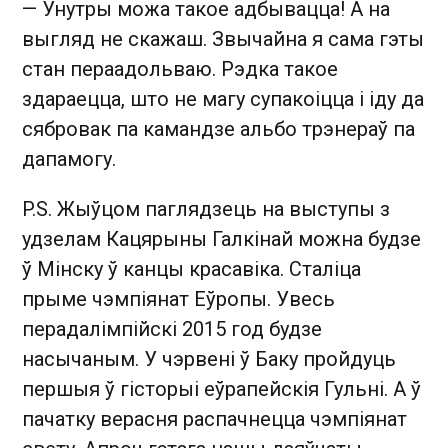
— Унутры можа такое адбывацца! А на
выгляд не скажаш. Звычайна я сама гэты
стан пераадольваю. Рэдка такое
здараецца, што не магу супакоіцца і іду да
сябровак па камандзе альбо трэнераў па
дапамогу.
P.S. Жыўцом паглядзець на выступы з
удзелам Кацярыны Галкінай можна будзе
ў Мінску ў канцы красавіка. Сталіца
прыме чэмпіянат Еўропы. Увесь
перадалімпійскі 2015 год будзе
насычаным. У чэрвені ў Баку пройдуць
першыя ў гісторыі еўрапейскія Гульні. А ў
пачатку верасня распачнецца чэмпіянат