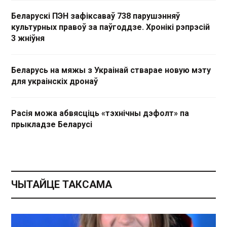
Беларускі ПЭН зафіксаваў 738 парушэнняў
культурных правоў за паўгоддзе. Хронікі рэпрэсій
3 жніўня
Беларусь на мяжы з Украінай стварае новую мэту
для украінскіх дронаў
Расія можа абвясціць «тэхнічны дэфолт» па
прыкладзе Беларусі
ЧЫТАЙЦЕ ТАКСАМА