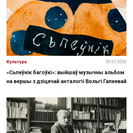
Культура
20.07.2026
«Сьпеўнік багоўкі»: выйшаў музычны альбом
на вершы з дзіцячай анталогіі Вольгі Гапеевай