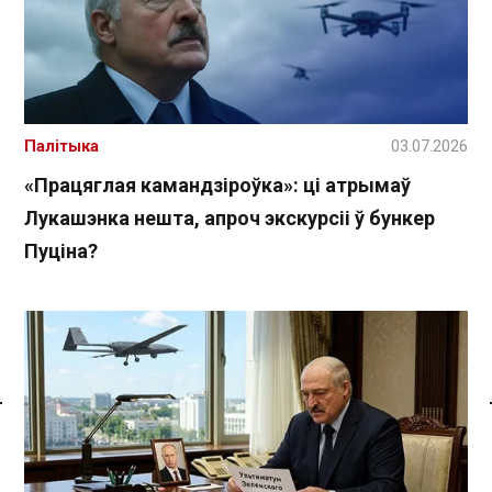
Палітыка
03.07.2026
«Працяглая камандзіроўка»: ці атрымаў
Лукашэнка нешта, апроч экскурсіі ў бункер
Пуціна?
Спасылка без VPN