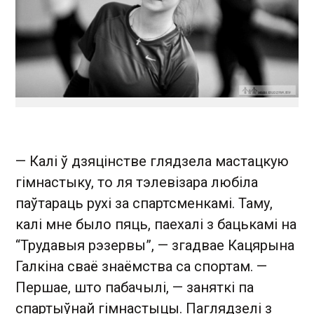
— Калі ў дзяцінстве глядзела мастацкую
гімнастыку, то ля тэлевізара любіла
паўтараць рухі за спартсменкамі. Таму,
калі мне было пяць, паехалі з бацькамі на
“Трудавыя рэзервы”, — згадвае Кацярына
Галкіна сваё знаёмства са спортам. —
Першае, што пабачылі, — заняткі па
спартыўнай гімнастыцы. Паглядзелі з