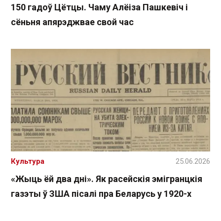
150 гадоў Цётцы. Чаму Алёіза Пашкевіч і
сёньня апярэджвае свой час
Культура
25.06.2026
«Жыць ёй два дні». Як расейскія эмігранцкія
газэты ў ЗША пісалі пра Беларусь у 1920-х