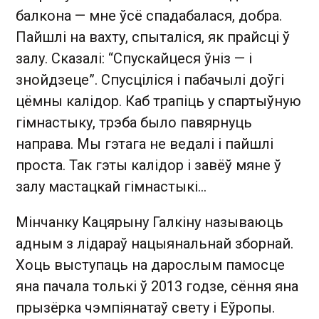
балкона — мне ўсё спадабалася, добра.
Пайшлі на вахту, спыталіся, як прайсці ў
залу. Сказалі: “Спускайцеся ўніз — і
знойдзеце”. Спусціліся і пабачылі доўгі
цёмны калідор. Каб трапіць у спартыўную
гімнастыку, трэба было павярнуць
направа. Мы гэтага не ведалі і пайшлі
проста. Так гэты калідор і завёў мяне ў
залу мастацкай гімнастыкі…
Мінчанку Кацярыну Галкіну называюць
адным з лідараў нацыянальнай зборнай.
Хоць выступаць на дарослым памосце
яна пачала толькі ў 2013 годзе, сёння яна
прызёрка чэмпіянатаў свету і Еўропы.