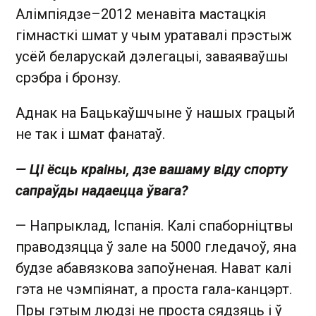
Алімпіядзе–2012 менавіта мастацкія
гімнасткі шмат у чым уратавалі прэстыж
усёй беларускай дэлегацыі, заваяваўшы
срэбра і бронзу.
Аднак на Бацькаўшчыне ў нашых грацый
не так і шмат фанатаў.
— Ці ёсць краіны, дзе вашаму віду спорту
сапраўды надаецца ўвага?
— Напрыклад, Іспанія. Калі спаборніцтвы
праводзяцца ў зале на 5000 гледачоў, яна
будзе абавязкова запоўненая. Нават калі
гэта не чэмпіянат, а проста гала-канцэрт.
Пры гэтым людзі не проста сядзяць і ў