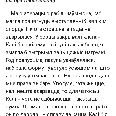
вы пра такое кажаце…
— Маю аперацыю рабілі наўмысна, каб
магла працягнуць выступленні ў вялікім
спорце. Нічога страшнага тады не
здарылася. У сэрцы закрывалі клапан.
Калі б праблему пакінулі так, як было, я не
змагла б вытрымліваць цяжкія нагрузкі.
Год прапусціла, пакуль узнаўлялася,
набірала форму і ўвогуле ўсвядоміла, што
я зноўку ў гімнастыцы. Блізкія людзі далі
мне права выбару. Увогуле, гэта жыццё, і
калі нешта здараецца, то для чагосьці.
Калі нічога не адбываецца, так жыць
сумна. Я шмат патраціла на спорт, і трэба
было даводзіць справу да канца. Калі б я