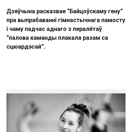
Дзяўчына расказвае “Байцоўскаму гену”
пра выпрабаванні гімнастычнага памосту
і чаму падчас аднаго з пералётаў
“палова каманды плакала разам са
сцюардэсай”.