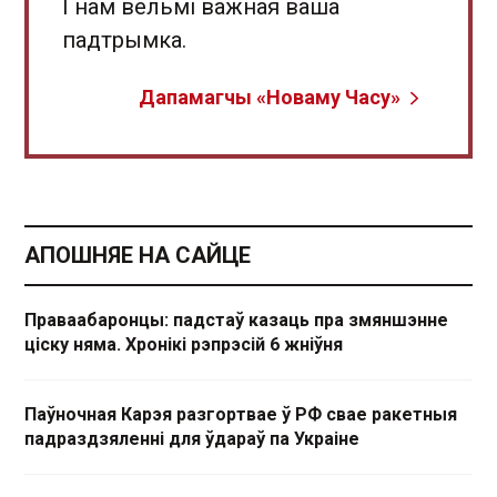
І нам вельмі важная ваша
падтрымка.
Дапамагчы «Новаму Часу»
АПОШНЯЕ НА САЙЦЕ
Праваабаронцы: падстаў казаць пра змяншэнне
ціску няма. Хронікі рэпрэсій 6 жніўня
Паўночная Карэя разгортвае ў РФ свае ракетныя
падраздзяленні для ўдараў па Украіне