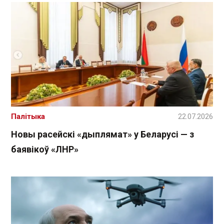
Палітыка
22.07.2026
Новы расейскі «дыплямат» у Беларусі — з
баявікоў «ЛНР»