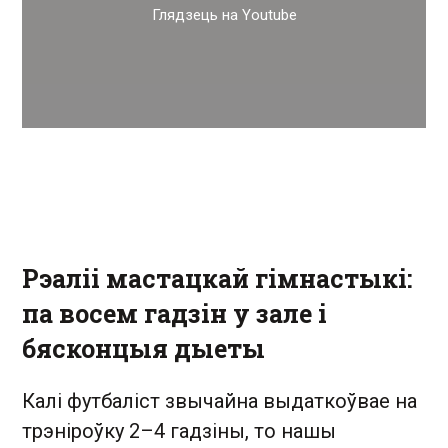
Глядзець на Youtube
Рэаліі мастацкай гімнастыкі:
па восем гадзін у зале і
бясконцыя дыеты
Калі футбаліст звычайна выдаткоўвае на
трэніроўку 2–4 гадзіны, то нашы