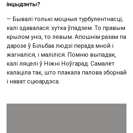
інцыдэнты?
— Бывалі толькі моцныя турбулентнасці,
калі здавалася: хутка ўпадзем. То правым
крылом уніз, то левым. Апошнім разам па
дарозе ў Більбаа людзі перада мной і
жагналіся, і маліліся. Помню выпадак,
калі ляцелі ў Ніжні Ноўгарад. Самалёт
калаціла так, што плакала палова зборнай
і нават сцюардэса.