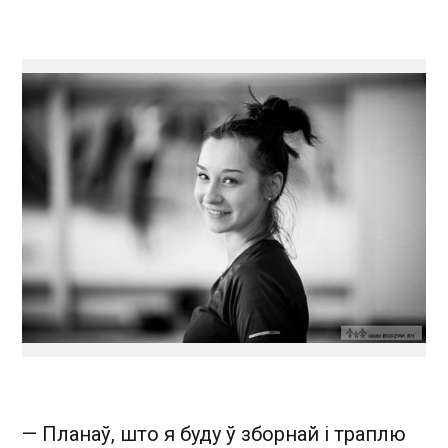
— Планаў, што я буду ў зборнай і траплю