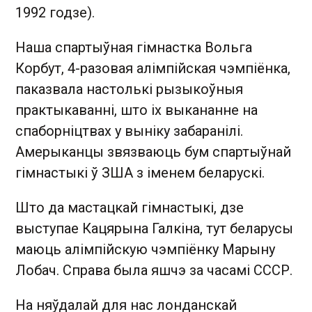
1992 годзе).
Наша спартыўная гімнастка Вольга
Корбут, 4-разовая алімпійская чэмпіёнка,
паказвала настолькі рызыкоўныя
практыкаванні, што іх выкананне на
спаборніцтвах у выніку забаранілі.
Амерыканцы звязваюць бум спартыўнай
гімнастыкі ў ЗША з іменем беларускі.
Што да мастацкай гімнастыкі, дзе
выступае Кацярына Галкіна, тут беларусы
маюць алімпійскую чэмпіёнку Марыну
Лобач. Справа была яшчэ за часамі СССР.
На няўдалай для нас лонданскай