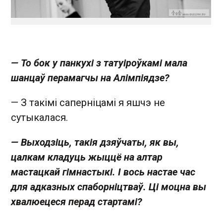
— То бок у панкухі з татуіроўкамі мала
шанцаў перамагчы на Алімпіядзе?
— З такімі саперніцамі я яшчэ не
сутыкалася.
— Выходзіць, такія дзяўчаты, як вы,
цалкам кладуць жыццё на алтар
мастацкай гімнастыкі. І вось настае час
для адказных спаборніцтваў. Ці моцна вы
хвалюецеся перад стартамі?