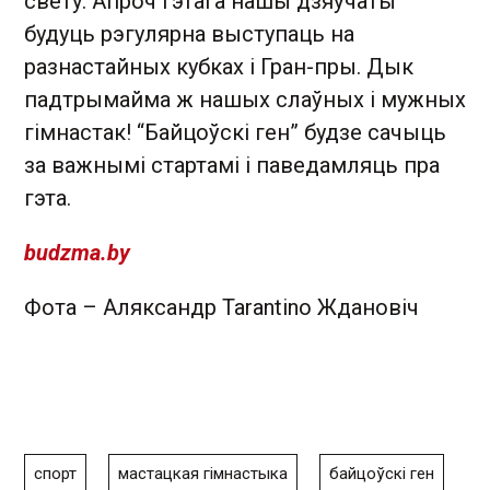
свету. Апроч гэтага нашы дзяўчаты
будуць рэгулярна выступаць на
разнастайных кубках і Гран-пры. Дык
падтрымайма ж нашых слаўных і мужных
гімнастак! “Байцоўскі ген” будзе сачыць
за важнымі стартамі і паведамляць пра
гэта.
budzma.by
Фота – Аляксандр Tarantino Ждановіч
спорт
мастацкая гімнастыка
байцоўскі ген