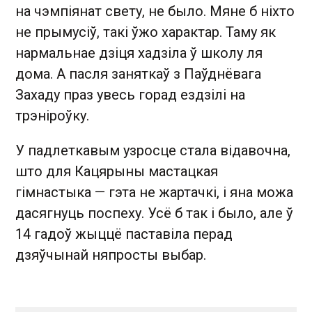
на чэмпіянат свету, не было. Мяне б ніхто
не прымусіў, такі ўжо характар. Таму як
нармальнае дзіця хадзіла ў школу ля
дома. А пасля заняткаў з Паўднёвага
Захаду праз увесь горад ездзілі на
трэніроўку.
У падлеткавым узросце стала відавочна,
што для Кацярыны мастацкая
гімнастыка — гэта не жартачкі, і яна можа
дасягнуць поспеху. Усё б так і было, але ў
14 гадоў жыццё паставіла перад
дзяўчынай няпросты выбар.