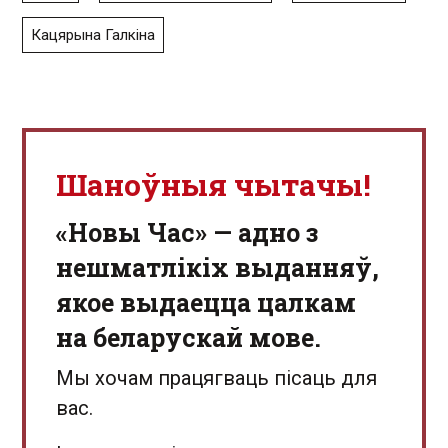
Кацярына Галкіна
Шаноўныя чытачы!
«Новы Час» — адно з
нешматлікіх выданняў,
якое выдаецца цалкам
на беларускай мове.
Мы хочам працягваць пісаць для
вас.