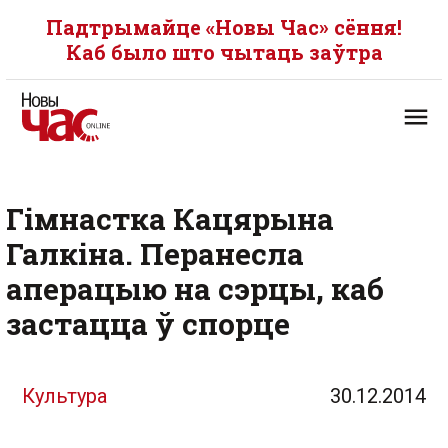
Падтрымайце «Новы Час» сёння!
Каб было што чытаць заўтра
Гімнастка Кацярына
Галкіна. Перанесла
аперацыю на сэрцы, каб
застацца ў спорце
Культура
30.12.2014