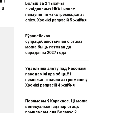
 і
Больш за 2 тысячы
 а
ліквідаваных НКА і новае
папаўненне «экстрэмісцкага»
спісу. Хронікі рэпрэсій 5 жніўня
Еўрапейская
супрацьбалістычная сістэма
можа быць гатовая да
сярэдзіны 2027 года
Удзельнікі злёту пад Расонамі
паведамілі пра збіццё і
прыніжэнні пасля затрыманняў.
Хронікі рэпрэсій 4 жніўня
Перамовы ў Каракасе. Ці можа
венесуэльскі сцэнар стаць
прыкладам для Беларусі?