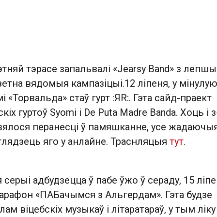
этняй тэрасе запальвалі «Jearsy Band» з лепшы
ветна вядомыя кампазіцыі.12 ліпеня, у мінулу
 «Торвальда» стаў гурт :ЯR:. Гэта сайд-праект
кіх гуртоў Syomi і De Puta Madre Banda. Хоць і з
авялося перанесці ў памяшканне, усе жадаючы
глядзець яго у анлайне. Траснляцыя
тут
.
серыі адбудзецца ў пабе ўжо ў сераду, 15 ліпе
марафон «ПАБачымся з Альгердам». Гэта будзе
ам віцебскіх музыкаў і літаратараў, у тым ліку