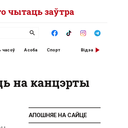
о чытаць заўтра
 часоў
Асоба
Спорт
Відэа
ць на канцэрты
АПОШНЯЕ НА САЙЦЕ