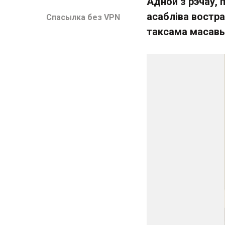
Адной з рэчаў, 
асабліва вострай
Спасылка без VPN
таксама масавыя