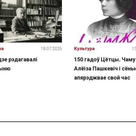
ра
18.07.2026
Культура
15
дзе рэдагавалі
150 гадоў Цётцы. Чаму
чыню
Алёіза Пашкевіч і сёнь
апярэджвае свой час