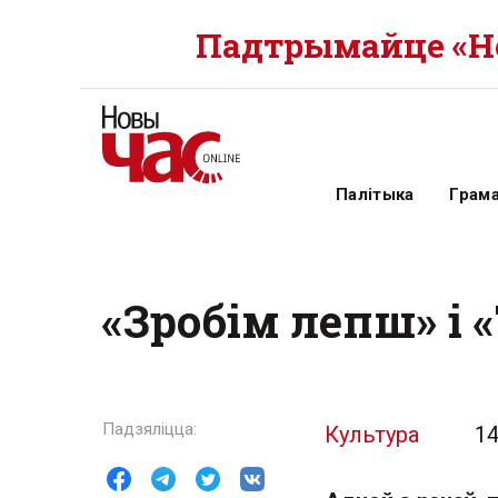
Падтрымайце «Но
Палітыка
Грам
«Зробім лепш» і
Культура
14