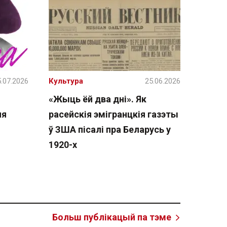
.07.2026
Культура
25.06.2026
«Жыць ёй два дні». Як
ня
расейскія эмігранцкія газэты
ў ЗША пісалі пра Беларусь у
1920-х
Больш публікацый па тэме