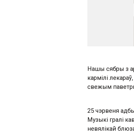
Нашы сябры з а
кармілі лекараў
свежым паветры,
25 чэрвеня адбы
Музыкі гралі ка
невялікай блюз