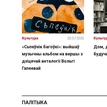
Культура
20.07.2026
Культу
«Сьпеўнік багоўкі»: выйшаў
Дом, 
музычны альбом на вершы з
буду
дзіцячай анталогіі Вольгі
Гапеевай
ПАЛІТЫКА