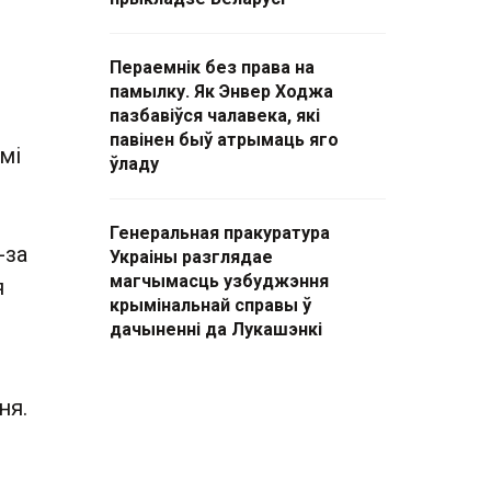
Пераемнік без права на
памылку. Як Энвер Ходжа
пазбавіўся чалавека, які
павінен быў атрымаць яго
мі
ўладу
ю
Генеральная пракуратура
-за
Украіны разглядае
магчымасць узбуджэння
я
крымінальнай справы ў
дачыненні да Лукашэнкі
ня.