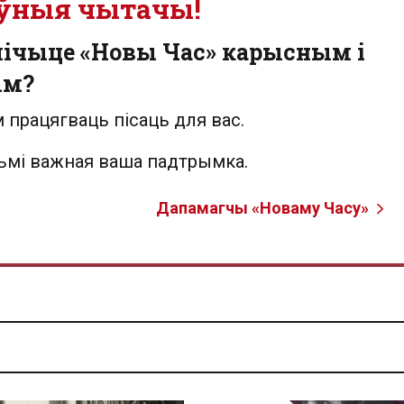
ўныя чытачы!
лічыце «Новы Час» карысным і
ым?
 працягваць пісаць для вас.
льмі важная ваша падтрымка.
Дапамагчы «Новаму Часу»