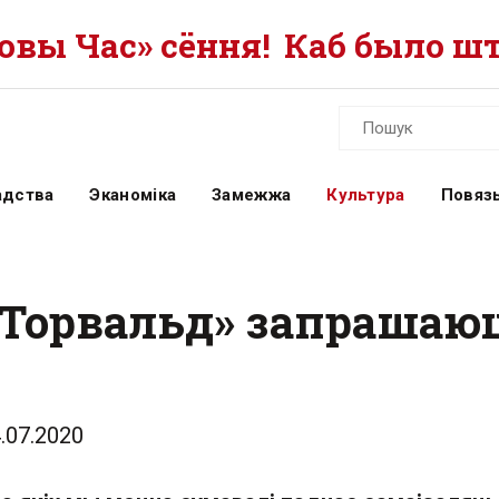
вы Час» сёння!
Каб было шт
адства
Эканоміка
Замежжа
Культура
Повязь
 «Торвальд» запрашаю
.07.2020