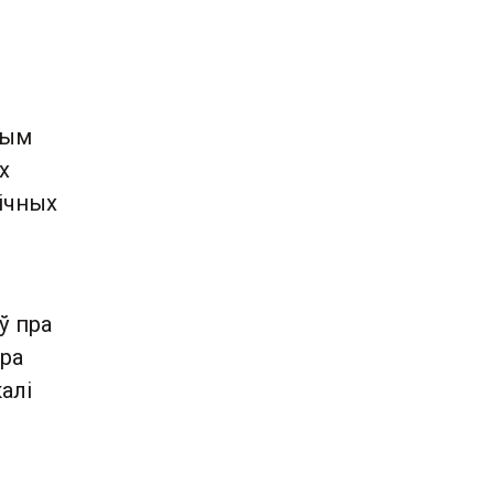
ным
х
ічных
ў пра
пра
алі