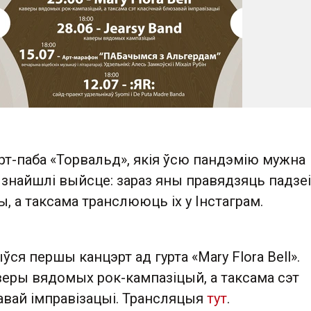
рт-паба «Торвальд», якія ўсю пандэмію мужна
, знайшлі выйсце: зараз яны правядзяць падзеі
 а таксама транслююць іх у Інстаграм.
ўся першы канцэрт ад гурта «Mary Flora Bell».
веры вядомых рок-кампазіцый, а таксама сэт
авай імправізацыі. Трансляцыя
тут
.