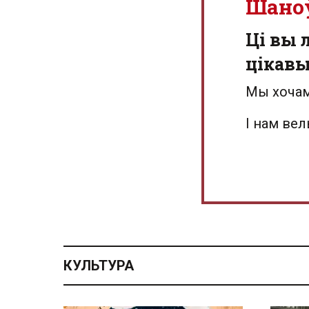
Шано
Ці вы 
цікав
Мы хочам
І нам ве
КУЛЬТУРА