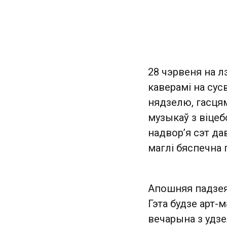
28 чэрвеня на л
каверамі на сус
нядзелю, гасцямі
музыкаў з віцебс
надвор’я сэт д
маглі бяспечна 
Апошняя падзея 
Гэта будзе арт-
вечарына з удзел