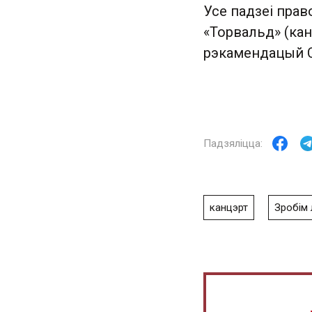
Усе падзеі прав
«Торвальд» (кан
рэкамендацый 
канцэрт
Зробім 