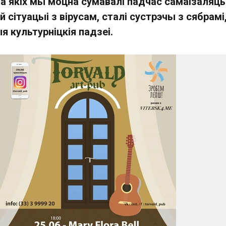
па якіх мы моцна сумавалі падчас самаізаляцыі
 сітуацыі з вірусам, сталі сустрэчы з сябрамі,
 культурніцкія падзеі.