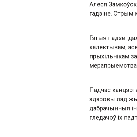
Алеся Замкоўска
гадзіне. Стрым
Гэтыя падзеі д
калектывам, асв
прыхільнікам з
мерапрыемстваў
Падчас канцэрта
здаровы лад жы
дабрачынныя іні
гледачоў іх пад