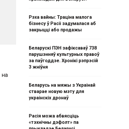
Рэха вайны: Траціна малога
бізнесу ў Расіі задумалася аб
закрыцці або продажы
Беларускі ПЭН зафіксаваў 738
парушэнняў культурных правоў
за паўгоддзе. Хронікі рэпрэсій
3 жніўня
 на
Беларусь на мяжы з Украінай
стварае новую мэту для
украінскіх дронаў
Расія можа абвясціць
«тэхнічны дэфолт» па
прыкладзе Беларусі