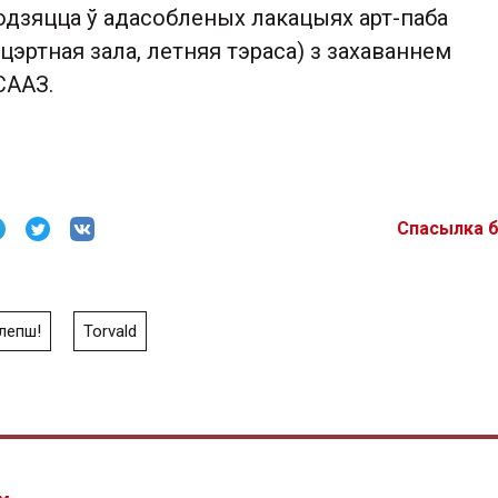
одзяцца ў адасобленых лакацыях арт-паба
цэртная зала, летняя тэраса) з захаваннем
СААЗ.
Спасылка 
лепш!
Torvald