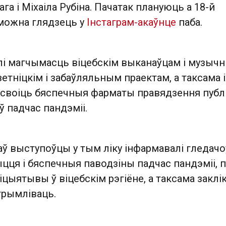
га і Міхаіла Рубіна. Пачатак плануюць а 18-й
 можна глядзець у
Інстаграм-акаўнце
паба.
алі магчымасць віцебскім выканаўцам і музыч
етніцкім і забаўляльным праектам, а таксама і
асвоіць бяспечныя фарматы правядзення публ
 падчас пандэміі.
ў выступоўцы у тым ліку інфармавалі гледачо
цця і бяспечныя паводзіны падчас пандэміі, 
цыятывы ў віцебскім рэгіёне, а таксама заклік
трымліваць.