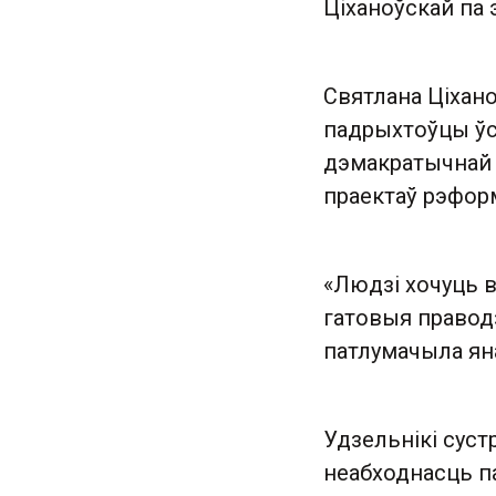
Ціханоўскай па
Святлана Ціхано
падрыхтоўцы ўс
дэмакратычнай Б
праектаў рэформ
«Людзі хочуць в
гатовыя праводз
патлумачыла ян
Удзельнікі суст
неабходнасць п