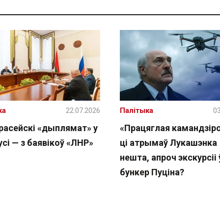
ка
22.07.2026
Палітыка
03
расейскі «дыплямат» у
«Працяглая камандзіро
сі — з баявікоў «ЛНР»
ці атрымаў Лукашэнка
нешта, апроч экскурсіі 
бункер Пуціна?