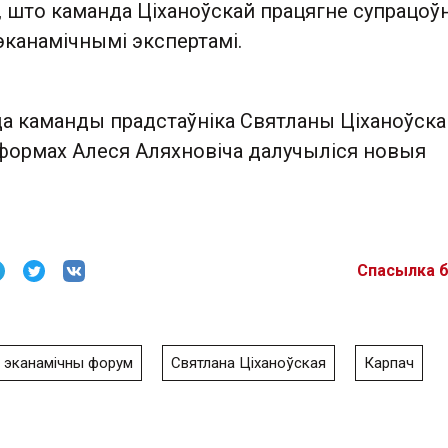
 што каманда Ціханоўскай працягне супрацоў
эканамічнымі экспертамі.
да каманды прадстаўніка Святланы Ціханоўска
формах Алеся Аляхновіча далучыліся новыя
Спасылка 
эканамічны форум
Святлана Ціханоўская
Карпач