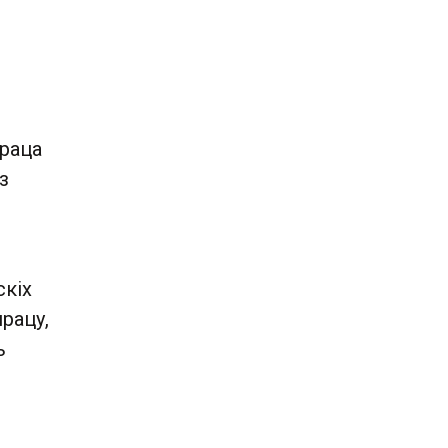
праца
з
скіх
рацу,
ь