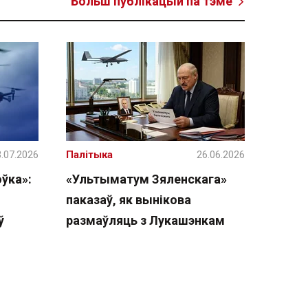
Больш публікацый па тэме
.07.2026
Палітыка
26.06.2026
ўка»:
«Ультыматум Зяленскага»
паказаў, як вынікова
ў
размаўляць з Лукашэнкам