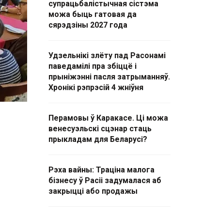
супрацьбалістычная сістэма
можа быць гатовая да
сярэдзіны 2027 года
Удзельнікі злёту пад Расонамі
паведамілі пра збіццё і
прыніжэнні пасля затрыманняў.
Хронікі рэпрэсій 4 жніўня
Перамовы ў Каракасе. Ці можа
венесуэльскі сцэнар стаць
прыкладам для Беларусі?
Рэха вайны: Траціна малога
бізнесу ў Расіі задумалася аб
закрыцці або продажы