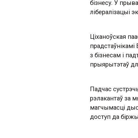
бізнесу. У прыв
лібералізацыі эк
Ціханоўская па
прадстаўнікамі 
з бізнесам і па
прыярытэтаў дл
Падчас сустрэч
рэлакантаў за м
магчымасці дыс
доступ да бірж