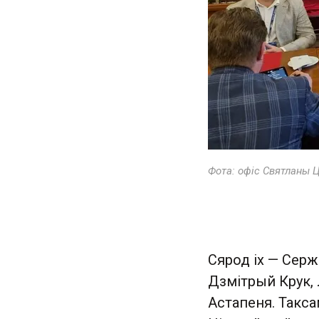
Фота: офіс Святланы 
Сярод іх — Серж
Дзмітрый Крук, 
Астапеня. Такса