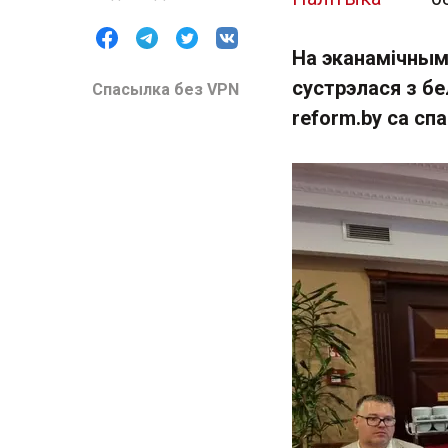
На эканамічным
сустрэлася з бе
Спасылка без VPN
reform.by са сп