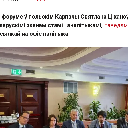
 форуме ў польскім Карпачы Святлана Ціхано
ларускімі эканамістамі і аналітыкамі,
паведам
асылкай на офіс палітыка.