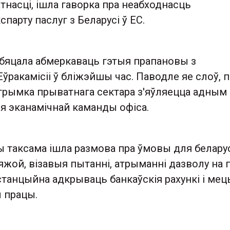
атнасці, ішла гаворка пра неабходнасць
спарту паслуг з Беларусі ў ЕС.
абяцала абмеркаваць гэтыя прапановы з
Еўракамісіі ў бліжэйшы час. Паводле яе слоў, 
дтрымка прыватнага сектара з'яўляецца адным 
я эканамічнай каманды офіса.
ы таксама ішла размова пра ўмовы для белару
яжой, візавыя пытанні, атрыманні дазволу на п
танцыйна адкрываць банкаўскія рахункі і мец
ы працы.