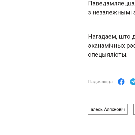
Паведамляецца,
з незалежнымі 
Нагадаем, што 
эканамічных рэ
спецыялісты.
алесь Аляхновіч