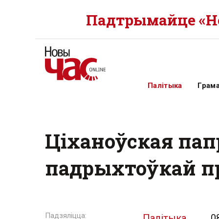
Падтрымайце «Но
Палітыка
Грам
Ціханоўская пап
падрыхтоўкай п
Палітыка
0