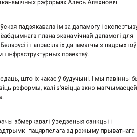
 эканамічных рэформах Алесь Аляхновіч.
ўская падзякавала ім за дапамогу і экспертызу
ёабдымнага плана эканамічнай дапамогі для
еларусі і папрасіла іх дапамагчы з падрыхто
 і інфраструктурных праектаў.
едаць, што іх чакае ў будучыні. І мы павінны 
іць рэформы, калі з'явіцца акно магчымасцей
а.
рэчы абмеркавалі ўведзеныя санкцыі і
адтрымкі пацярпелага ад рэжыму прыватнага