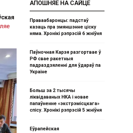
АПОШНЯЕ НА САЙЦЕ
ўская
Праваабаронцы: падстаў
ляе
казаць пра змяншэнне ціску
няма. Хронікі рэпрэсій 6 жніўня
Паўночная Карэя разгортвае ў
РФ свае ракетныя
падраздзяленні для ўдараў па
Украіне
Больш за 2 тысячы
ліквідаваных НКА і новае
папаўненне «экстрэмісцкага»
спісу. Хронікі рэпрэсій 5 жніўня
Еўрапейская