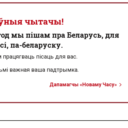
ўныя чытачы!
од мы пішам пра Беларусь, для
сі, па-беларуску.
 працягваць пісаць для вас.
льмі важная ваша падтрымка.
Дапамагчы «Новаму Часу»