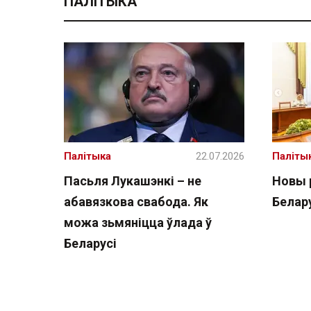
ПАЛІТЫКА
Палітыка
22.07.2026
Паліты
Пасьля Лукашэнкі – не
Новы 
абавязкова свабода. Як
Белару
можа зьмяніцца ўлада ў
Беларусі