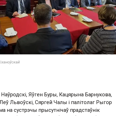
Ціханоўскай
 Наўродскі, Яўген Буры, Кацярына Барнукова,
Леў Львоўскі, Сяргей Чалы і палітолаг Рыгор
ма на сустрэчы прысутнічаў прадстаўнік