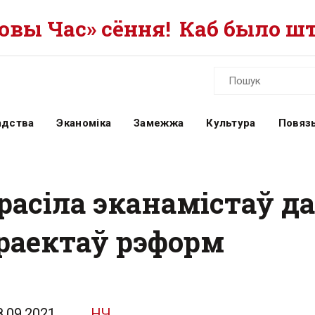
вы Час» сёння!
Каб было шт
адства
Эканоміка
Замежжа
Культура
Повязь
расіла эканамістаў д
раектаў рэформ
8.09.2021
НЧ