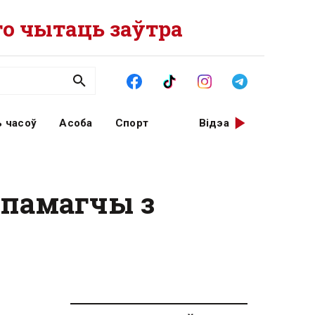
о чытаць заўтра
 часоў
Асоба
Спорт
Відэа
апамагчы з