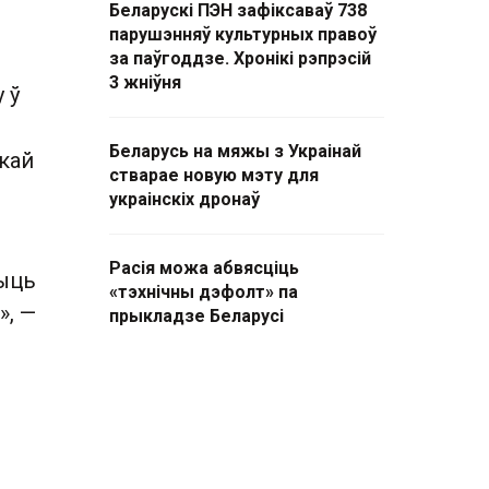
Беларускі ПЭН зафіксаваў 738
парушэнняў культурных правоў
за паўгоддзе. Хронікі рэпрэсій
3 жніўня
 ў
Беларусь на мяжы з Украінай
ўкай
стварае новую мэту для
украінскіх дронаў
Расія можа абвясціць
быць
«тэхнічны дэфолт» па
», —
прыкладзе Беларусі