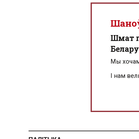
Шано
Шмат г
Белару
Мы хочам
І нам ве