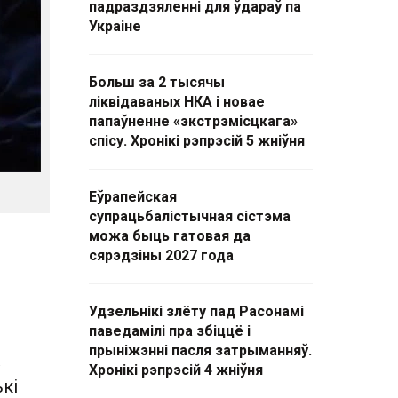
падраздзяленні для ўдараў па
Украіне
Больш за 2 тысячы
ліквідаваных НКА і новае
папаўненне «экстрэмісцкага»
спісу. Хронікі рэпрэсій 5 жніўня
Еўрапейская
супрацьбалістычная сістэма
можа быць гатовая да
сярэдзіны 2027 года
Удзельнікі злёту пад Расонамі
паведамілі пра збіццё і
прыніжэнні пасля затрыманняў.
Хронікі рэпрэсій 4 жніўня
ькі