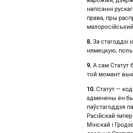
варожыя, дзярж
напісанні руска
права, пры расп
малоросійський
8.
За стагоддзі 
нямецкую, польс
9.
А сам Статут 
той момант вык
10.
Статут — код
адменены ён быў
паўстагоддзя паз
Расійскай імперы
Мінскай і Гродз