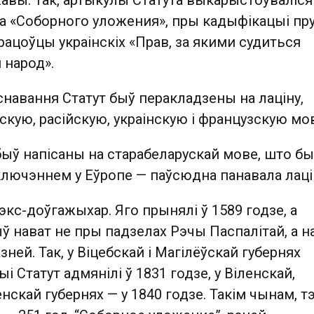
авы. Так, артыкулы Статута выкарыстоўваліся
га «Соборного уложения», пры кадыфікацыі пр
рацоўцы украінскіх «Прав, за якими судиться
 народ».
існавання Статут быў перакладзены на лаціну,
кую, расійскую, украінскую і французскую мо
быў напісаны на старабеларускай мове, што бы
лючэннем у Еўропе — паўсюдна панавала лаці
экс-доўгажыхар. Яго прынялі ў 1589 годзе, а
 нават не пры падзелах Рэчы Паспалітай, а н
ней. Так, у Віцебскай і Магілёўскай губернях
і Статут адмянілі ў 1831 годзе, у Віленскай,
енскай губернях — у 1840 годзе. Такім чынам, т