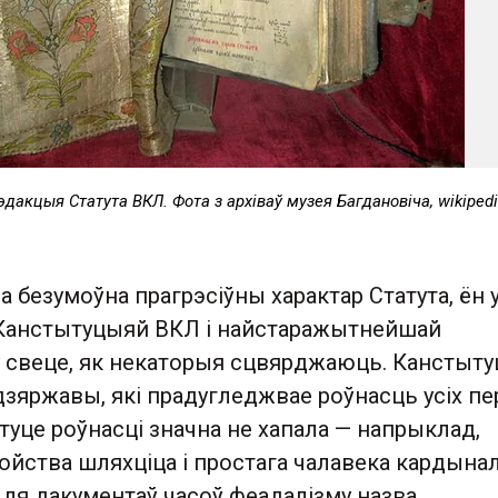
эдакцыя Статута ВКЛ. Фота з архіваў музея Багдановіча, wikipedi
 безумоўна прагрэсіўны характар Статута, ён 
Канстытуцыяй ВКЛ і найстаражытнейшай
 свеце, як некаторыя сцвярджаюць. Канстыт
зяржавы, які прадугледжвае роўнасць усіх пе
атуце роўнасці значна не хапала — напрыклад,
бойства шляхціца і простага чалавека кардына
Для дакументаў часоў феадалізму назва