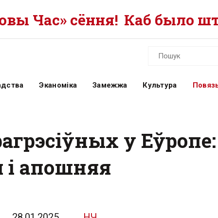
вы Час» сёння!
Каб было шт
адства
Эканоміка
Замежжа
Культура
Повязь
агрэсіўных у Еўропе:
 і апошняя
28.01.2025
НЧ