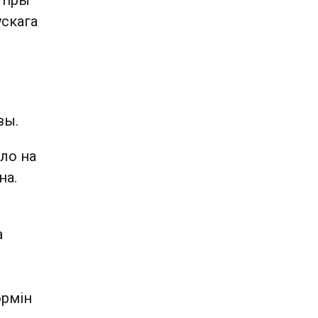
 пры
ускага
вы.
ло на
на.
а
эрмін