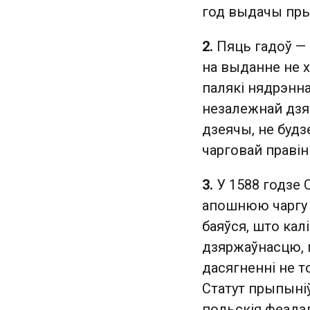
год выдачы пры
2.
Пяць гадоў — 
на выданне не х
палякі нядрэнна
незалежнай дзя
дзеячы, не будз
чарговай правін
3.
У 1588 годзе 
апошнюю чаргу т
баяўся, што кал
дзяржаўнасцю, 
дасягненні не то
Статут прыпыніў
польскія феадал