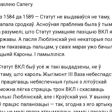
вілею Сапегу.
з 1584 да 1589 — Статут не выдаваўся не таму,
апала сродкаў. Асноўная праблема была ў тым
 разумелі, што Статут узмацняе пазіцыю ВКЛ 
ржавы. А пасля Люблінскай уніі некаторыя по
ем паказваць пальцам, у сваіх марах ужо бачы
цыяй Кароны. І памыліліся.
Статут ВКЛ быў усё ж такі выдадзены, не ў
аму, што кароль Жыгімонт ІІІ Ваза небеспадс
і працягваць небяспечныя гульні з літоўскай
можна лёгка страціць трон ВКЛ і скасаваць
лькі Люблінскай, але і Крэўскай уніі. У выніку
 працэс паланізацыі — так, згодна з яго артыку
ы не мелі права атрымліваць землі і пасады ў