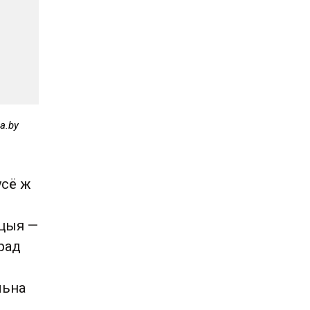
a.by
усё ж
уцыя —
рад
льна