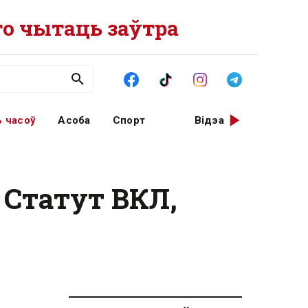
о чытаць заўтра
 часоў
Асоба
Спорт
Відэа
 Статут ВКЛ,