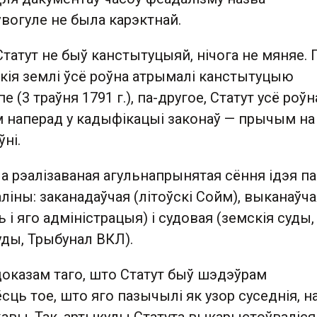
вогуле не была карэктнай.
Статут не быў канстытуцыяй, нічога не мяняе. 
кія землі ўсё роўна атрымалі канстытуцыю
 (3 траўня 1791 г.), па-другое, Статут усё роў
 наперад у кадыфікацыі законаў — прычым на
ні.
а рэалізаваная агульнапрынятая сёння ідэя п
аліны: заканадаўчая (літоўскі Сойм), выканаўч
ь і яго адміністрацыя) і судовая (земскія суды,
ды, Трыбунал ВКЛ).
казам таго, што Статут быў шэдэўрам
ёсць тое, што яго пазычылі як узор суседнія, н