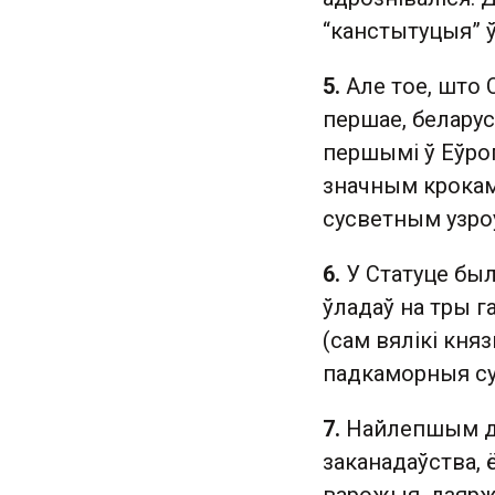
“канстытуцыя” ў
5.
Але тое, што 
першае, беларус
першымі ў Еўропе
значным крокам
сусветным узроў
6.
У Статуце был
ўладаў на тры г
(сам вялікі княз
падкаморныя су
7.
Найлепшым до
заканадаўства, 