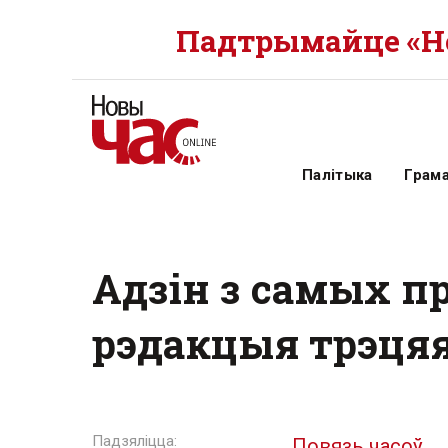
Падтрымайце «Но
Палітыка
Грам
Адзін з самых пр
рэдакцыя трэцяя
Повязь часоў