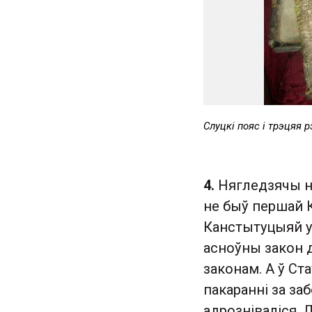
Слуцкі пояс і трэцяя р
4.
Нягледзячы на
не быў першай 
Канстытуцыяй у
асноўны закон д
законам. А ў Ст
пакаранні за за
адрозніваліся. 