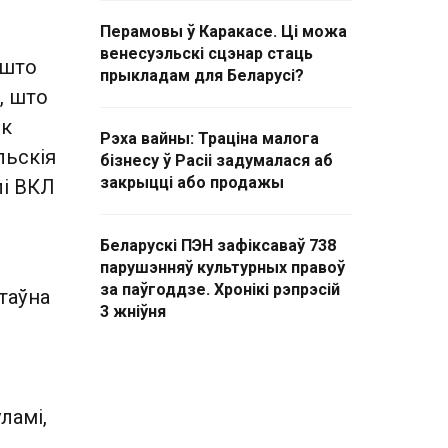
Перамовы ў Каракасе. Ці можа
венесуэльскі сцэнар стаць
 што
прыкладам для Беларусі?
, што
як
Рэха вайны: Траціна малога
льскія
бізнесу ў Расіі задумалася аб
закрыцці або продажы
лі ВКЛ
Беларускі ПЭН зафіксаваў 738
парушэнняў культурных правоў
за паўгоддзе. Хронікі рэпрэсій
таўна
3 жніўня
ламі,