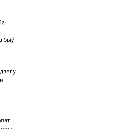
Па-
на быў
адзелу
ая
ават