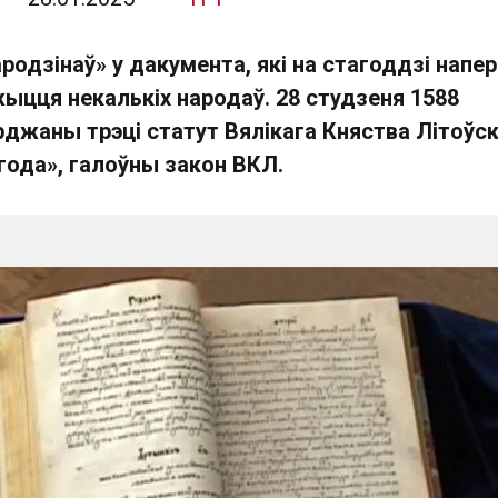
родзінаў» у дакумента, які на стагоддзі напе
ыцця некалькіх народаў. 28 студзеня 1588
рджаны трэці статут Вялікага Княства Літоўс
 года», галоўны закон ВКЛ.