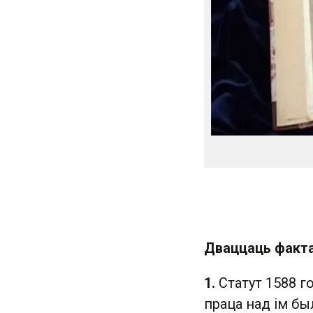
Дваццаць факта
1.
Статут 1588 г
праца над ім был