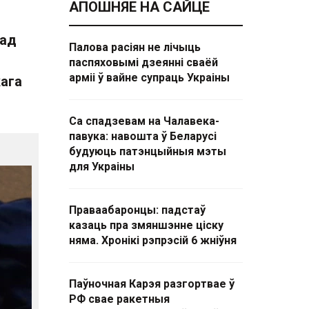
АПОШНЯЕ НА САЙЦЕ
рад
Палова расіян не лічыць
паспяховымі дзеянні сваёй
арміі ў вайне супраць Украіны
кага
Са спадзевам на Чалавека-
павука: навошта ў Беларусі
будуюць патэнцыйныя мэты
для Украіны
Праваабаронцы: падстаў
казаць пра змяншэнне ціску
няма. Хронікі рэпрэсій 6 жніўня
Паўночная Карэя разгортвае ў
РФ свае ракетныя