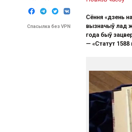
Сёння «дзень на
вызначыў лад ж
Спасылка без VPN
года быў зацве
— «Статут 1588