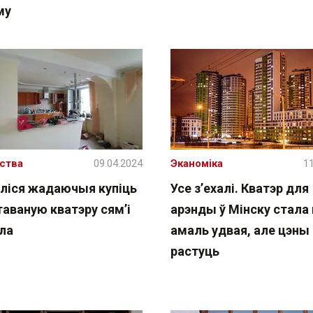
му
ства
09.04.2024
Эканоміка
11
ліся жадаючыя купіць
Усе з’ехалі. Кватэр для
аваную кватэру сям’і
арэнды ў Мінску стала
ла
амаль удвая, але цэны
растуць