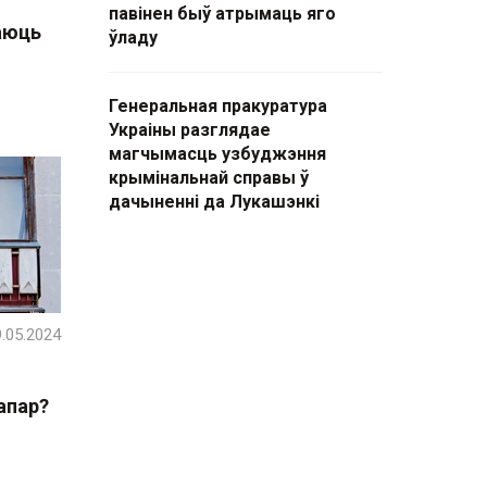
павінен быў атрымаць яго
раюць
ўладу
Генеральная пракуратура
Украіны разглядае
магчымасць узбуджэння
крымінальнай справы ў
дачыненні да Лукашэнкі
.05.2024
апар?