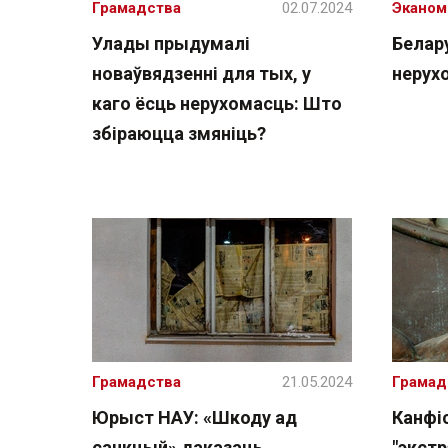
Грамадства
02.07.2024
Эканом
Улады прыдумалі
Белар
новаўвядзенні для тых, у
нерух
каго ёсць нерухомасць: Што
збіраюцца змяніць?
Грамадства
21.05.2024
Грамад
Юрыст НАУ: «Шкоду ад
Канфі
санкцый» даказаць
"экстр