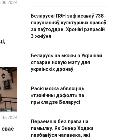
.06.2024
Беларускі ПЭН зафіксаваў 738
парушэнняў культурных правоў
за паўгоддзе. Хронікі рэпрэсій
3 жніўня
і,
Беларусь на мяжы з Украінай
стварае новую мэту для
украінскіх дронаў
Расія можа абвясціць
«тэхнічны дэфолт» па
прыкладзе Беларусі
.05.2024
Пераемнік без права на
 сваё
памылку. Як Энвер Ходжа
пазбавіўся чалавека, які