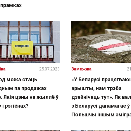
апрамках
іка
25.07.2023
Замежжа
21
год можа стаць
«У Беларусі працягваю
дным па продажах
арышты, нам трэба
. Якія цэны на жыллё ў
дзейнічаць тут». Як ва
 і рэгіёнах?
з Беларусі дапамагае ў
Польшчы іншым эмігр