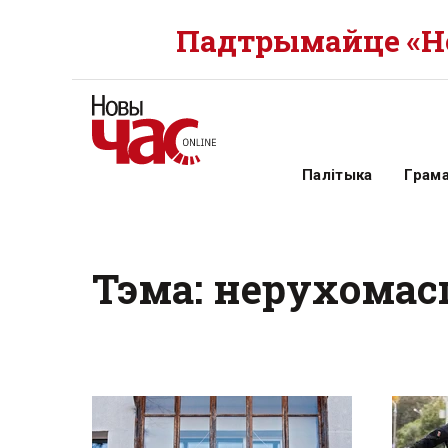
Падтрымайце «Но
Палітыка
Грам
Тэма: нерухомас