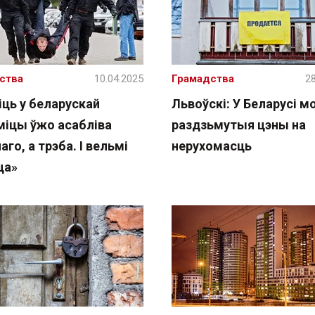
ства
10.04.2025
Грамадства
28
іць у беларускай
Львоўскі: У Беларусі м
міцы ўжо асабліва
раздзьмутыя цэны на
аго, а трэба. І вельмі
нерухомасць
ца»