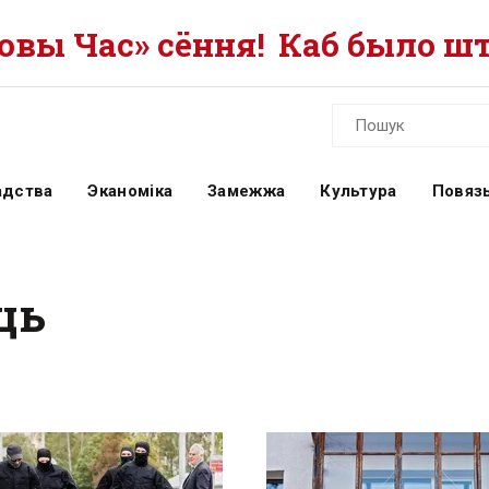
вы Час» сёння!
Каб было шт
адства
Эканоміка
Замежжа
Культура
Повязь
ць