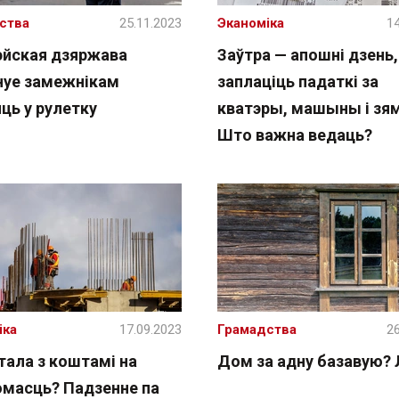
ства
25.11.2023
Эканоміка
14
эйская дзяржава
Заўтра — апошні дзень,
нуе замежнікам
заплаціць падаткі за
ць у рулетку
кватэры, машыны і зя
Што важна ведаць?
іка
17.09.2023
Грамадства
26
тала з коштамі на
Дом за адну базавую? 
омасць? Падзенне па