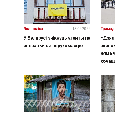
Эканоміка
13.05.2025
Грамад
У Беларусі знікнуць агенты па
«Дзял
аперацыях з нерухомасцю
экано
няма ч
хочац