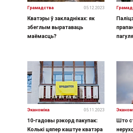
Грамадства
05.12.2023
Грамад
Кватэры ў закладніках: як
Паліц
збеглым выратаваць
прапа
маёмасць?
пагуля
Эканоміка
05.11.2023
Эканом
10-гадовы рэкорд пакупак:
Што с
Колькі цяпер каштуе кватэра
нерух