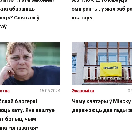
жна абараніць
эмігранты, у якіх забі
асць? Спыталі ў
кватэры
таў
ства
16.05.2024
Эканоміка
09
бскай блогеркі
Чаму кватэры ў Мінску
юць хату. Яна каштуе
даражэюць два гады з
т больш, чым
на «вінаватая»