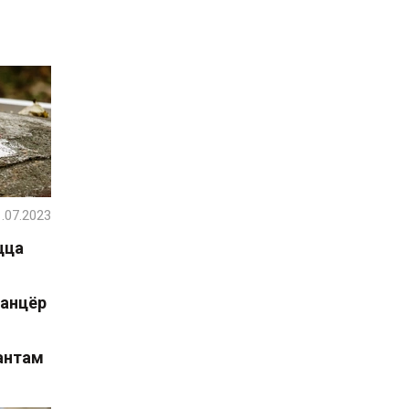
.07.2023
цца
ланцёр
антам