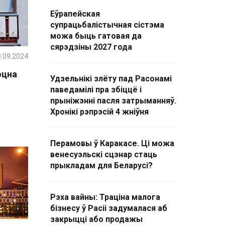
Еўрапейская
супрацьбалістычная сістэма
можа быць гатовая да
сярэдзіны 2027 года
.09.2024
оцна
Удзельнікі злёту пад Расонамі
паведамілі пра збіццё і
прыніжэнні пасля затрыманняў.
Хронікі рэпрэсій 4 жніўня
Перамовы ў Каракасе. Ці можа
венесуэльскі сцэнар стаць
прыкладам для Беларусі?
Рэха вайны: Траціна малога
бізнесу ў Расіі задумалася аб
закрыцці або продажы