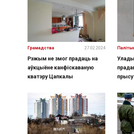
Грамадства
27.02.2024
Паліты
Рэжым не змог прадаць на
Улады
аўкцыёне канфіскаваную
прада
кватэру Цапкалы
прысу