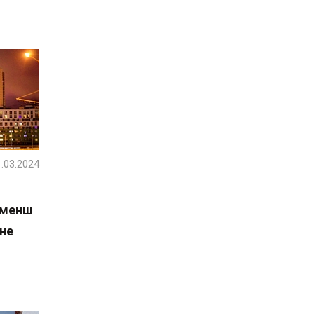
.03.2024
 менш
 не