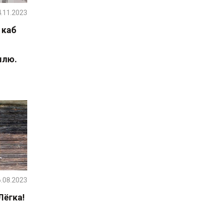
.11.2023
 каб
млю.
.08.2023
Лёгка!