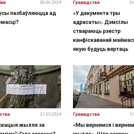
іка
06.06.2024
Грамадства
04
усы пазбаўляюцца ад
«У дакумента тры
омасці?
адрасаты». Дэмсілы
ствараюць рэестр
канфіскаванай маёмасц
якую будуць вяртаць
ства
21.05.2024
Грамадства
21
скацыя жылля за
«Мы вернемся і вернем
эмізм": Гэта законна?
жытло». Што кажуць