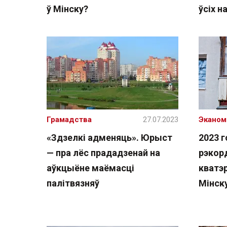
ў Мінску?
ўсіх н
Грамадства
27.07.2023
Эканом
«Здзелкі адменяць». Юрыст
2023 
— пра лёс прададзенай на
рэкор
аўкцыёне маёмасці
кватэр
палітвязняў
Мінску