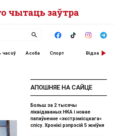
о чытаць заўтра
 часоў
Асоба
Спорт
Відэа
АПОШНЯЕ НА САЙЦЕ
Больш за 2 тысячы
ліквідаваных НКА і новае
папаўненне «экстрэмісцкага»
спісу. Хронікі рэпрэсій 5 жніўня