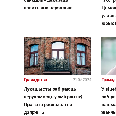
практычна нерэальна
Ці мо
уласн
юрыс
Грамадства
21.05.2024
Грамад
Лукашысты забіраюць
У віце
нерухомасць у эмігрантаў.
забіра
Пра гэта расказалі на
нашма
дзяржТБ
жанчы