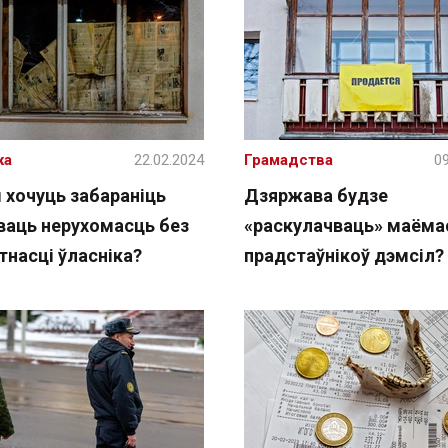
ка
22.02.2024
Грамадства
09
 хочуць забараніць
Дзяржава будзе
ваць нерухомасць без
«раскулачваць» маёма
тнасці ўласніка?
прадстаўнікоў дэмсіл?