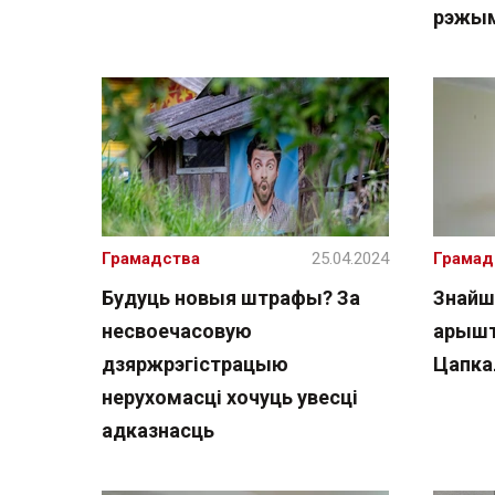
рэжы
Грамадства
25.04.2024
Грамад
Будуць новыя штрафы? За
Знайш
несвоечасовую
арышт
дзяржрэгістрацыю
Цапка
нерухомасці хочуць увесці
адказнасць