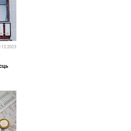
.12.2023
сць