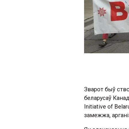
Зварот быў ство
беларусаў Канад
Initiative of Bel
замежжа, аргані