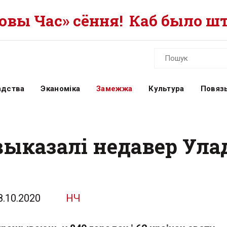
вы Час» сёння!
Каб было шт
адства
Эканоміка
Замежжа
Культура
Повязь
выказалі недавер Ула
8.10.2020
НЧ