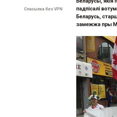
Беларусы, якія 
падпісалі вотум
Спасылка без VPN
Беларусь, стар
замежжа пры МЗ