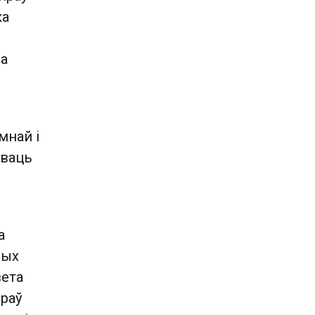
ка
за
мнай і
іваць
а
ных
вета
праў