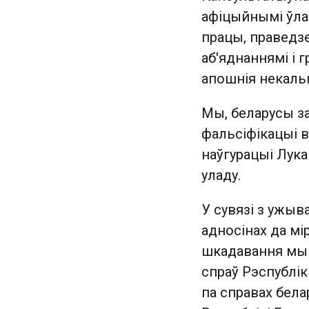
афіцыйнымі ўлад
працы, праведзе
аб'яднаннямі і 
апошнія некальк
Мы, беларусы з
фальсіфікацыі в
наўгурацыі Лук
уладу.
У сувязі з ужыв
адносінах да мі
шкадавання мы 
спраў Рэспублік
па справах бел