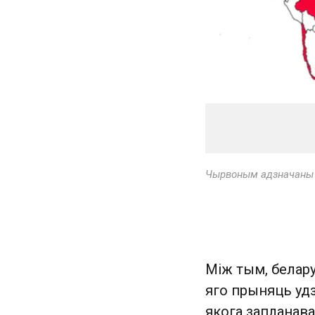
Чырвоным адзначаны к
Між тым, белару
яго прыняць уд
якога запланава