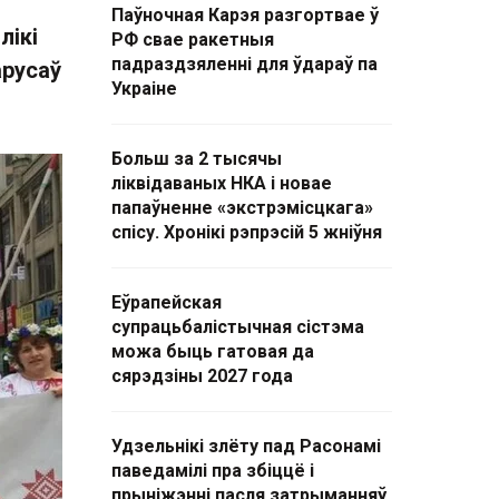
Паўночная Карэя разгортвае ў
лікі
РФ свае ракетныя
падраздзяленні для ўдараў па
арусаў
Украіне
Больш за 2 тысячы
ліквідаваных НКА і новае
папаўненне «экстрэмісцкага»
спісу. Хронікі рэпрэсій 5 жніўня
Еўрапейская
супрацьбалістычная сістэма
можа быць гатовая да
сярэдзіны 2027 года
Удзельнікі злёту пад Расонамі
паведамілі пра збіццё і
прыніжэнні пасля затрыманняў.