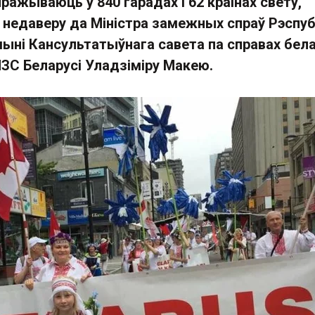
пражываюць у 840 гарадах і 62 краінах свету,
 недаверу да Міністра замежных спраў Рэспуб
шыні Кансультатыўнага савета па справах бел
С Беларусі Уладзіміру Макею.