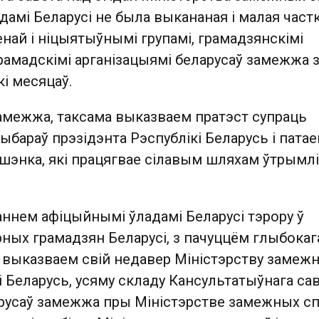
амі Беларусі не была выкананая і малая част
най і ніцыятыўнымі групамі, грамадзянскімі
грамадскімі арганізацыямі беларусаў замежжа 
і месяцаў.
амежжа, таксама выказваем пратэст супраць
ыбараў прэзідэнта Рэспублікі Беларусь і патае
ашэнка, які працягвае сілавым шляхам ўтрымл
аннем афіцыйнымі ўладамі Беларусі тэрору ў
рных грамадзян Беларусі, з пачуццём глыбокаг
выказваем свій недавер Міністэрству замеж
і Беларусь, усяму складу Кансультатыўнага са
арусаў замежжа пры Міністэрстве замежных с