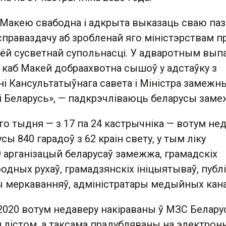
Макею свабодна і адкрыта выказаць сваю па
 справаздачу аб зробленай яго міністэрствам 
сёй сусветнай супольнасці. У адваротным выпа
 каб Макей добраахвотна сышоў у адстаўку з
і Кансультатыўнага савета і Міністра замежн
і Беларусь», — падкрэчліваюць беларусы заме
го тыдня — з 17 па 24 кастрычніка — вотум не
сы 840 гарадоў з 62 краін свету, у тым ліку
9 арганізацый беларусаў замежжа, грамадскіх
родных рухаў, грамадзянскіх ініцыятываў, публ
ы меркаванняў, адміністратары медыйных кана
2020 вотум недаверу накіраваны ў МЗС Белару
 лістом, а таксама прадубляваны на электрон