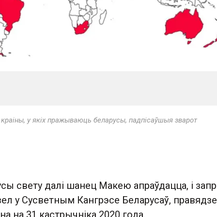
раіны, у якіх пражываюць беларусы, падпісаўшыя зварот
сы свету далі шанец Макею апраўдацца, і запр
зел у Сусветным Кангрэсе Беларусаў, правядз
на на 31 кастрычніка 2020 года.