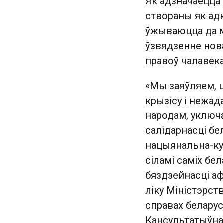
Як адзначаецца
створаны як адка
ўжываюцца да мі
ўзвядзенне нов
правоў чалавека
«Мы заяўляем, ш
крызісу і нежад
народам, уключ
салідарнасці бе
нацыянальна-ку
сіламі саміх бе
бяздзейнасці аф
ліку Міністэрст
справах беларус
Кансультатыўнаг