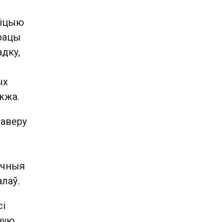
зіцыю
працы
дку,
ых
жжа.
даверу
ічныя
лаў.
сі
ную