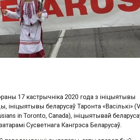
раны 17 кастрычніка 2020 года з ініцыятывы
ы, ініцыятывы беларусаў Таронта «Васількі» (Va
arusians in Toronto, Canada), ініцыятывай беларуса
затарамі Сусветнага Кангрэса Беларусаў.