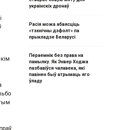
украінскіх дронаў
і
Расія можа абвясціць
ў
«тэхнічны дэфолт» па
прыкладзе Беларусі
Пераемнік без права на
скім
памылку. Як Энвер Ходжа
пазбавіўся чалавека, які
павінен быў атрымаць яго
ўладу
а
льбо
 тым
праў