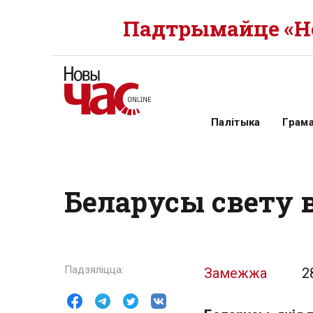
Падтрымайце «Но
Палітыка
Грам
Беларусы свету 
Замежжа
2