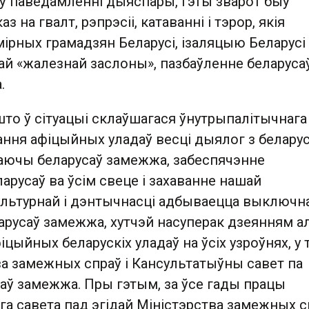
 ў паведамленні дыяспары, гэты зварот быў
з на гвалт, рэпрэсіі, катаванні і тэрор, якія
рных грамадзян Беларусі, ізаляцыю Беларусі 
ай «жалезнай заслоны», пазбаўленне беларуса
.
то ў сітуацыі склаўшагася ўнутрыпалітычнага
ання афіцыйных уладаў весці дыялог з белару
аючы беларусаў замежжа, забеспячэнне
ларусаў ва ўсім свеце і захаванне нашай
льтурнай і дэнтычнасці адбываецца выключн
ларусаў замежжа, хутчэй насуперак дзеянням а
іцыйных беларускіх уладаў на ўсіх узроўнях, у
ва замежных спраў і Кансультатыўны савет па
аў замежжа. Пры гэтым, за ўсе гады працы
а савета пад эгідай Міністэрства замежных с