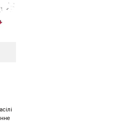
асілі
енне