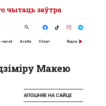
о чытаць заўтра
 часоў
Асоба
Спорт
Відэа
дзіміру Макею
АПОШНЯЕ НА САЙЦЕ