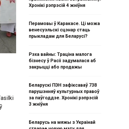
Хронікі рэпрэсій 4 жніўня
Перамовы ў Каракасе. Ці можа
венесуэльскі сцэнар стаць
прыкладам для Беларусі?
Рэха вайны: Траціна малога
бізнесу ў Расіі задумалася аб
закрыцці або продажы
Беларускі ПЭН зафіксаваў 738
парушэнняў культурных правоў
silki
за паўгоддзе. Хронікі рэпрэсій
3 жніўня
ў
Беларусь на мяжы з Украінай
стварае новую мэту для