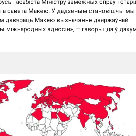
русь і асабіста Міністру замежных спраў і ста
га савета Макею. У дадзеным становішчы мы
ам давяраць Макею вызначэнне дзяржаўнай
цы міжнародных адносін», — гаворыцца ў даку