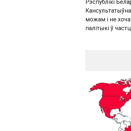
Рэспублікі Бела
Кансультатыўна
можам і не хоч
палітыкі ў част