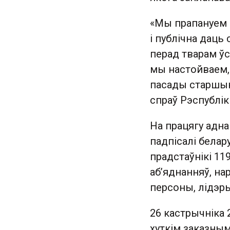
«Мы прапануем 
і публічна даць
перад тварам ў
мы настойваем,
пасады старшын
спраў Рэспублік
На працягу адна
падпісалі белару
прадстаўнікi 11
аб’яднанняў, на
персоны, лідэр
26 кастрычніка 
хуткім заказным