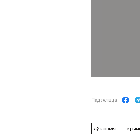
аўтаномія
крымс