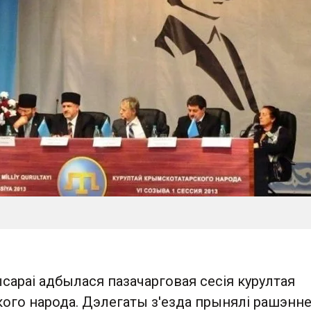
ысараі адбылася пазачарговая сесія курултая
ого народа. Дэлегаты з'езда прынялі рашэнн