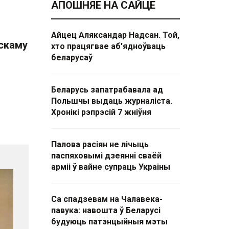
АПОШНЯЕ НА САЙЦЕ
Айцец Аляксандар Надсан. Той,
нскаму
хто працягвае аб'ядноўваць
беларусаў
Беларусь запатрабавала ад
Польшчы выдаць журналіста.
Хронікі рэпрэсій 7 жніўня
Палова расіян не лічыць
паспяховымі дзеянні сваёй
арміі ў вайне супраць Украіны
Са спадзевам на Чалавека-
павука: навошта ў Беларусі
будуюць патэнцыйныя мэты