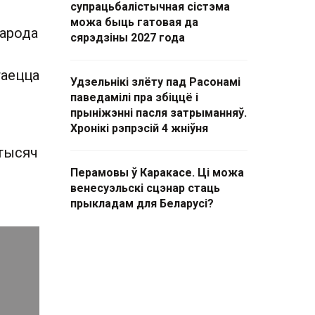
супрацьбалістычная сістэма
можа быць гатовая да
народа
сярэдзіны 2027 года
таецца
Удзельнікі злёту пад Расонамі
паведамілі пра збіццё і
прыніжэнні пасля затрыманняў.
Хронікі рэпрэсій 4 жніўня
 тысяч
Перамовы ў Каракасе. Ці можа
венесуэльскі сцэнар стаць
прыкладам для Беларусі?