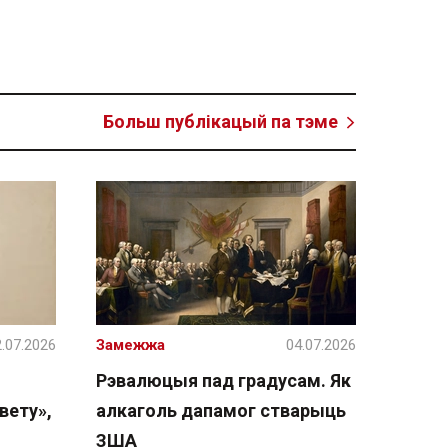
Больш публікацый па тэме
.07.2026
Замежжа
04.07.2026
Рэвалюцыя пад градусам. Як
вету»,
алкаголь дапамог стварыць
ЗША