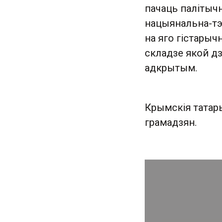
пачаць палітыч
нацыянальна-тэ
на яго гістарыч
складзе якой дз
адкрытым.
Крымскія татары
грамадзян.