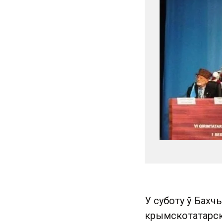
У суботу ў Бахч
крымскотатарск