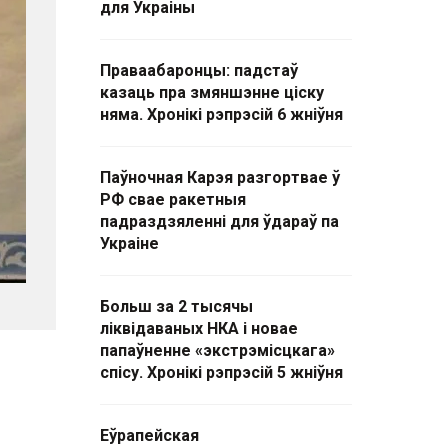
для Украіны
Праваабаронцы: падстаў
казаць пра змяншэнне ціску
няма. Хронікі рэпрэсій 6 жніўня
Паўночная Карэя разгортвае ў
РФ свае ракетныя
падраздзяленні для ўдараў па
Украіне
Больш за 2 тысячы
ліквідаваных НКА і новае
папаўненне «экстрэмісцкага»
спісу. Хронікі рэпрэсій 5 жніўня
е
Еўрапейская