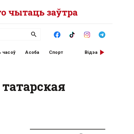
о чытаць заўтра
 часоў
Асоба
Спорт
Відэа
 татарская