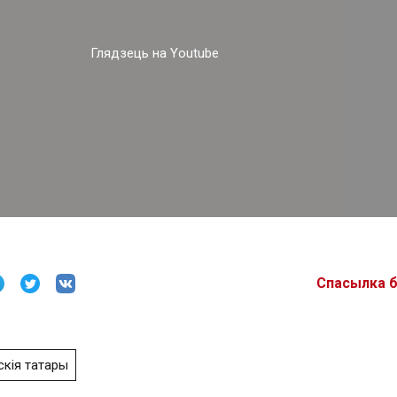
Глядзець на Youtube
Спасылка 
кія татары