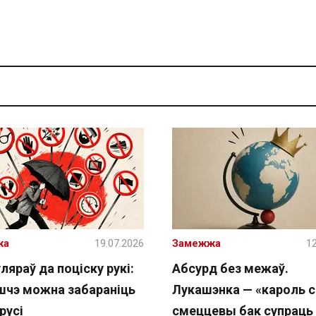
жа
19.07.2026
Замежжа
12
ляраў да поціску рукі:
Абсурд без межаў.
шчэ можна забараніць
Лукашэнка — «кароль с
русі
смеццевы бак супраць