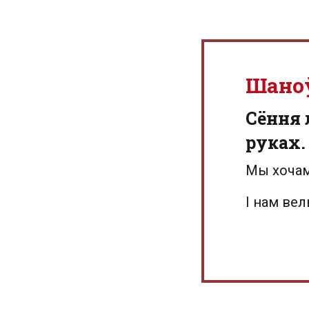
Шано
Сёння 
руках.
Мы хочам
І нам ве