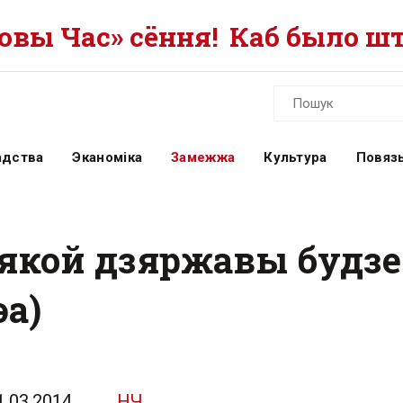
вы Час» сёння!
Каб было шт
адства
Эканоміка
Замежжа
Культура
Повязь
 якой дзяржавы будзе
эа)
1.03.2014
НЧ