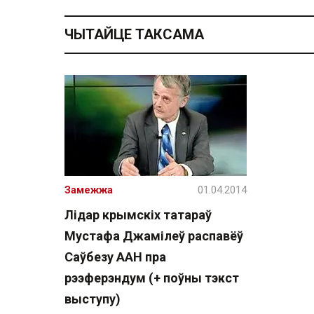
ЧЫТАЙЦЕ ТАКСАМА
Замежжа
01.04.2014
Лідар крымскіх татараў
Мустафа Джамілеў распавёў
Саўбезу ААН пра
рээферэндум (+ поўны тэкст
выступу)