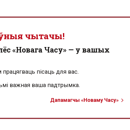
ўныя чытачы!
лёс «Новага Часу» — у вашых
 працягваць пісаць для вас.
льмі важная ваша падтрымка.
Дапамагчы «Новаму Часу»