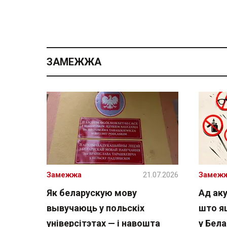
ЗАМЕЖЖА
Замежжа
21.07.2026
Замеж
Як беларускую мову
Ад аку
вывучаюць у польскіх
што я
універсітэтах — і навошта
у Бела