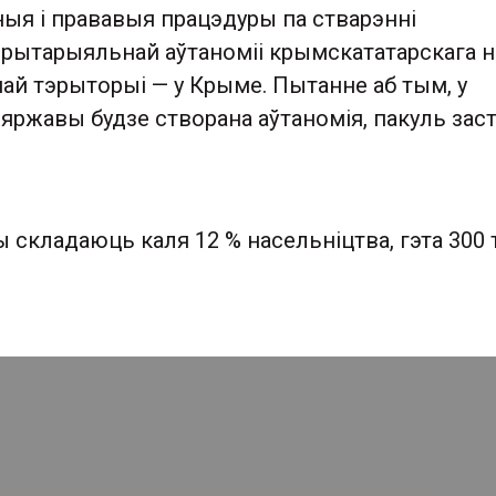
ныя і прававыя працэдуры па стварэнні
рытарыяльнай аўтаноміі крымскататарскага 
най тэрыторыі — у Крыме. Пытанне аб тым, у
яржавы будзе створана аўтаномія, пакуль зас
 складаюць каля 12 % насельніцтва, гэта 300