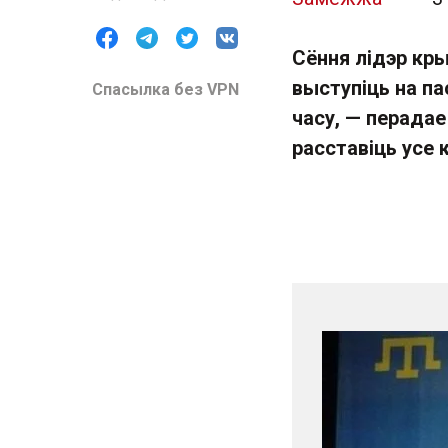
Сёння лідэр кр
выступіць на па
Спасылка без VPN
часу, — перадае
расставіць усе к