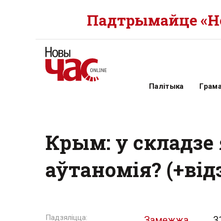
Падтрымайце «Но
Палітыка
Грам
Крым: у складзе
аўтаномія? (+від
Замежжа
3