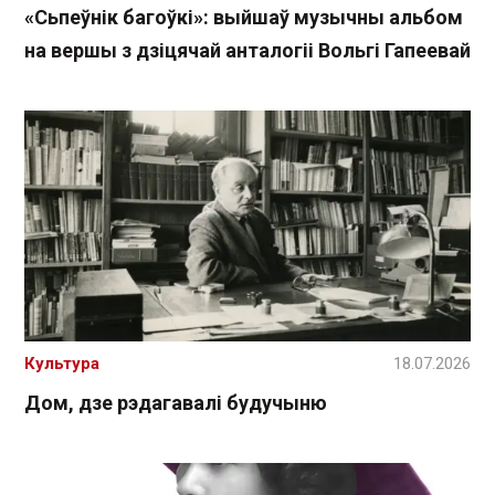
«Сьпеўнік багоўкі»: выйшаў музычны альбом
на вершы з дзіцячай анталогіі Вольгі Гапеевай
Культура
18.07.2026
Дом, дзе рэдагавалі будучыню