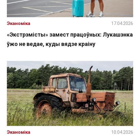
Эканоміка
17.04.2026
«Экстрэмісты» замест працоўных: Лукашэнка
ўжо не ведае, куды вядзе краіну
Эканоміка
10.04.2026