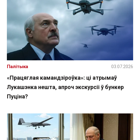
Палітыка
03.07.2026
«Працяглая камандзіроўка»: ці атрымаў
Лукашэнка нешта, апроч экскурсіі ў бункер
Пуціна?