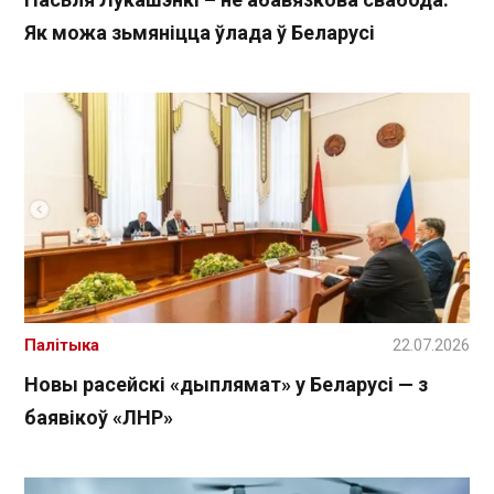
Як можа зьмяніцца ўлада ў Беларусі
Палітыка
22.07.2026
Новы расейскі «дыплямат» у Беларусі — з
баявікоў «ЛНР»