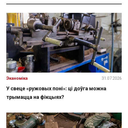
Эканоміка
31.07.2026
У свеце «ружовых поні»: ці доўга можна
трымацца на фікцыях?