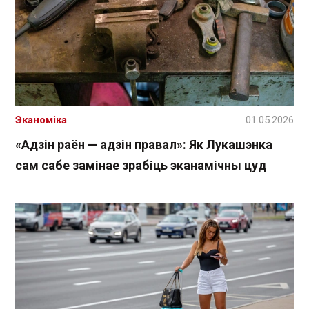
Эканоміка
01.05.2026
«Адзін раён — адзін правал»: Як Лукашэнка
сам сабе замінае зрабіць эканамічны цуд