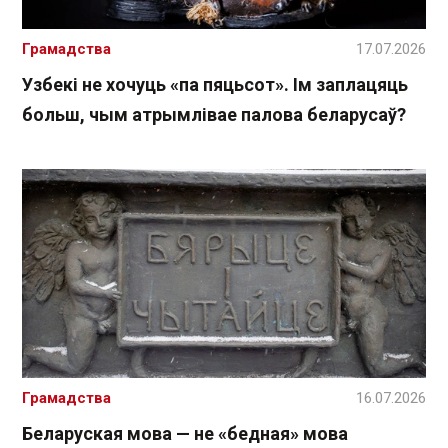
Грамадства
17.07.2026
Узбекі не хочуць «па пяцьсот». Ім заплацяць
больш, чым атрымлівае палова беларусаў?
Грамадства
16.07.2026
Беларуская мова — не «бедная» мова