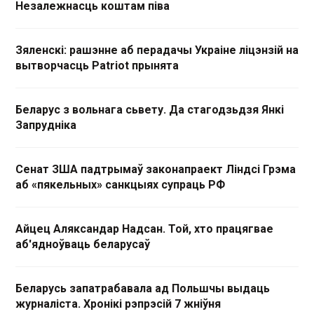
Незалежнасць коштам піва
Зяленскі: рашэнне аб перадачы Украіне ліцэнзій на
вытворчасць Patriot прынята
Беларус з вольнага сьвету. Да стагодзьдзя Янкі
Запрудніка
Сенат ЗША падтрымаў законапраект Ліндсі Грэма
аб «пякельных» санкцыях супраць РФ
Айцец Аляксандар Надсан. Той, хто працягвае
аб'ядноўваць беларусаў
Беларусь запатрабавала ад Польшчы выдаць
журналіста. Хронікі рэпрэсій 7 жніўня