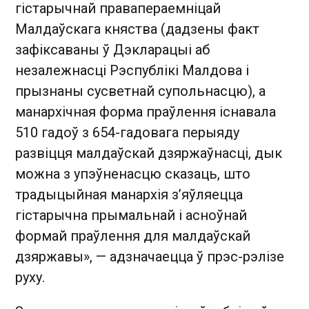
гістарычнай правапераемніцай
Малдаўскага княства (дадзены факт
зафіксаваны ў Дэкларацыі аб
незалежнасці Рэспублікі Малдова і
прызнаны сусветнай супольнасцю), а
манархічная форма праўлення існавала
510 гадоў з 654-гадовага перыяду
развіцця малдаўскай дзяржаўнасці, дык
можна з упэўненасцю сказаць, што
традыцыйная манархія з’яўляецца
гістарычна прымальнай і асноўнай
формай праўлення для малдаўскай
дзяржавы», — адзначаецца ў прэс-рэлізе
руху.