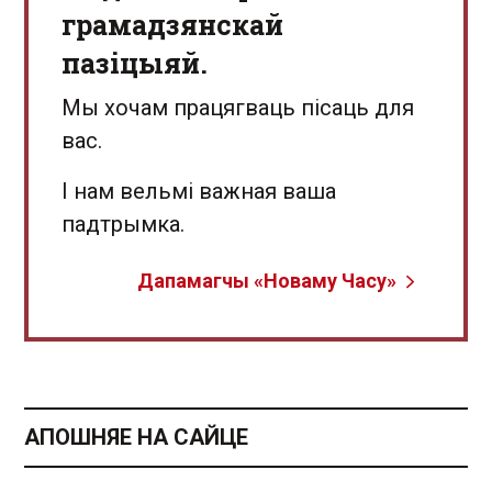
грамадзянскай
пазіцыяй.
Мы хочам працягваць пісаць для
вас.
І нам вельмі важная ваша
падтрымка.
Дапамагчы «Новаму Часу»
АПОШНЯЕ НА САЙЦЕ