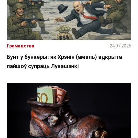
Грамадства
24.07.2026
Бунт у бункеры: як Хрэнін (амаль) адкрыта
пайшоў супраць Лукашэнкі