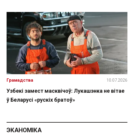
Грамадства
10.07.2026
Узбекі замест масквічоў: Лукашэнка не вітае
ў Беларусі «рускіх братоў»
ЭКАНОМІКА