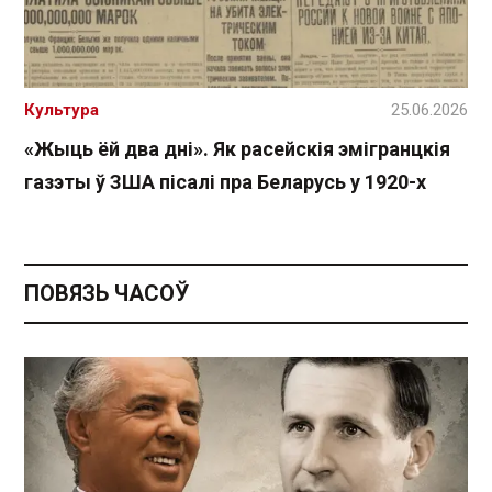
Культура
25.06.2026
«Жыць ёй два дні». Як расейскія эмігранцкія
газэты ў ЗША пісалі пра Беларусь у 1920-х
ПОВЯЗЬ ЧАСОЎ