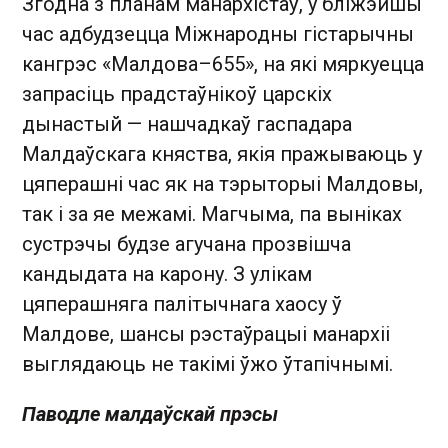
Згодна з планам манархістаў, у бліжэйшы
час адбудзецца Міжнародны гістарычны
кангрэс «Малдова–655», на які мяркуецца
запрасіць прадстаўнікоў царскіх
дынастый — нашчадкаў гаспадара
Малдаўскага княства, якія пражываюць у
цяперашні час як на тэрыторыі Малдовы,
так і за яе межамі. Магчыма, па выніках
сустрэчы будзе агучана прозвішча
кандыдата на карону. З улікам
цяперашняга палітычнага хаосу ў
Малдове, шансы рэстаўрацыі манархіі
выглядаюць не такімі ўжо ўтапічнымі.
Паводле малдаўскай прэсы