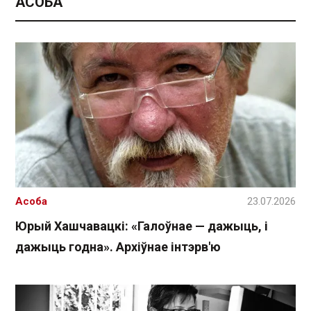
АСОБА
Асоба
23.07.2026
Юрый Хашчавацкі: «Галоўнае — дажыць, і
дажыць годна». Архіўнае інтэрв'ю