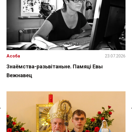
Асоба
23.07.2026
Знаёмства-разьвітаньне. Памяці Евы
Вежнавец
Спасылка без VPN