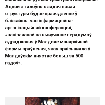
Адной з галоўных задач новай
структуры будзе правядзенне ў
бліжэйшы час інфармацыйна-
арганізацыйнай канферэнцыі,
«накіраванай на вывучэнне перадумоў
адраджэння ў Малдове манархічнай
формы праўлення, якая праіснавала ў
Малдаўскім княстве больш за 500
гадоў».