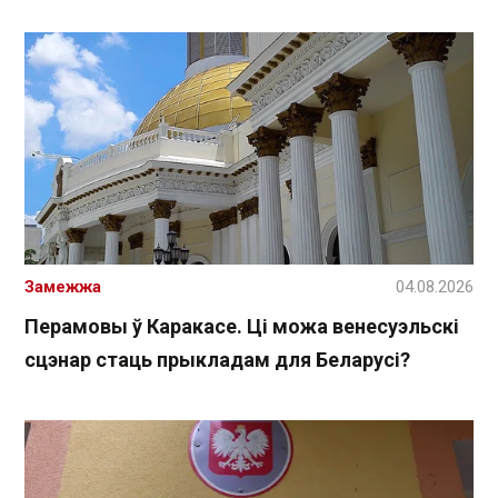
Замежжа
04.08.2026
Перамовы ў Каракасе. Ці можа венесуэльскі
сцэнар стаць прыкладам для Беларусі?