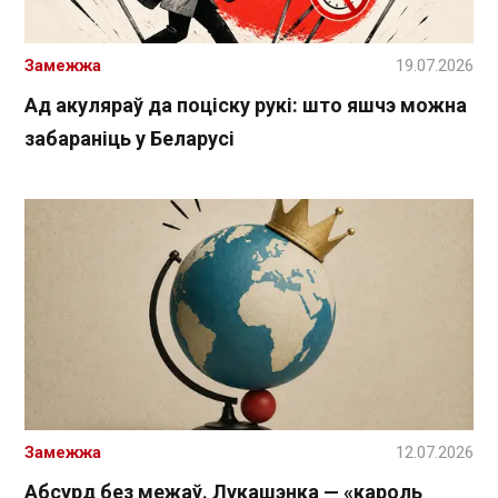
Замежжа
19.07.2026
Ад акуляраў да поціску рукі: што яшчэ можна
забараніць у Беларусі
Замежжа
12.07.2026
Абсурд без межаў. Лукашэнка — «кароль