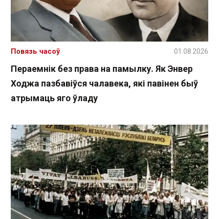
Повязь часоў
01.08.2026
Пераемнік без права на памылку. Як Энвер
Ходжа пазбавіўся чалавека, які павінен быў
атрымаць яго ўладу