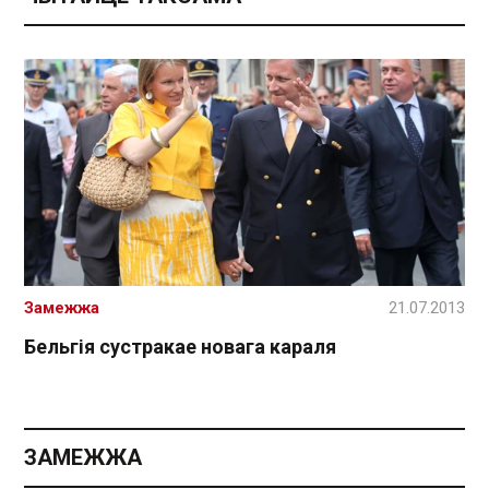
Замежжа
21.07.2013
Бельгія сустракае новага караля
ЗАМЕЖЖА