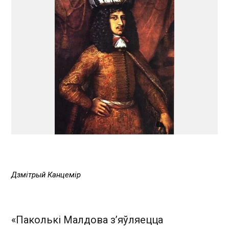
Дзмітрый Канцемір
«Паколькі Малдова з’яўляецца