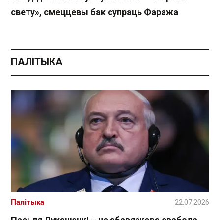
свету», смеццевы бак супраць Фаража
ПАЛІТЫКА
Палітыка
22.07.2026
Пасьля Лукашэнкі – не абавязкова свабода.