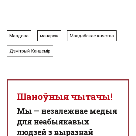
Малдова
манархія
Малдаўскае княства
Дзмітрый Канцемір
Шаноўныя чытачы!
Мы — незалежнае медыя
для неабыякавых
людзей з выразнай