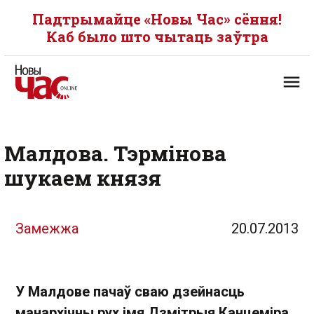
Падтрымайце «Новы Час» сёння!
Каб было што чытаць заўтра
Малдова. Тэрмінова
шукаем князя
Замежжа
20.07.2013
У Малдове пачаў сваю дзейнасць
манархічны рух імя Дзмітрыя Канцеміра.