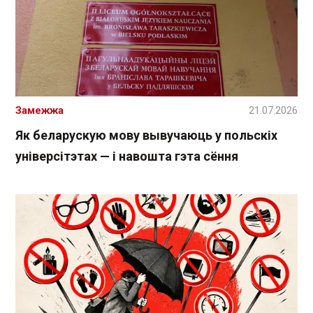
Замежжа
21.07.2026
Як беларускую мову вывучаюць у польскіх
універсітэтах — і навошта гэта сёння