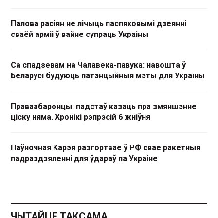
Палова расіян не лічыць паспяховымі дзеянні
сваёй арміі ў вайне супраць Украіны
Са спадзевам на Чалавека-павука: навошта ў
Беларусі будуюць патэнцыйныя мэты для Украіны
Праваабаронцы: падстаў казаць пра змяншэнне
ціску няма. Хронікі рэпрэсій 6 жніўня
Паўночная Карэя разгортвае ў РФ свае ракетныя
падраздзяленні для ўдараў па Украіне
ЧЫТАЙЦЕ ТАКСАМА