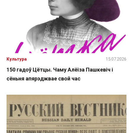
Культура
15.07.2026
150 гадоў Цётцы. Чаму Алёіза Пашкевіч і
сёньня апярэджвае свой час