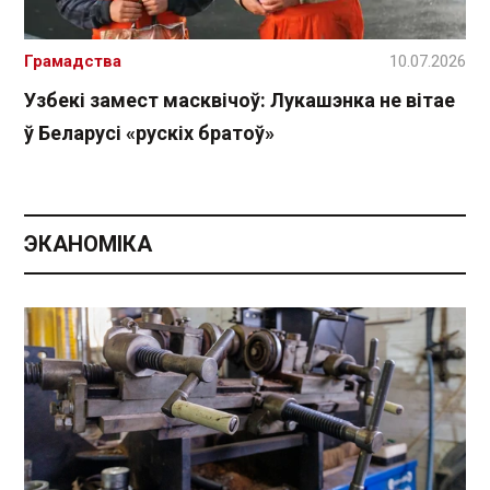
Грамадства
10.07.2026
Узбекі замест масквічоў: Лукашэнка не вітае
ў Беларусі «рускіх братоў»
ЭКАНОМІКА