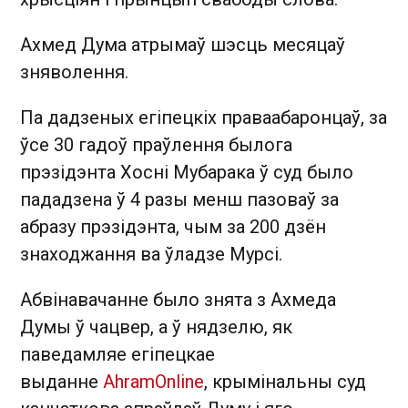
Ахмед Дума атрымаў шэсць месяцаў
зняволення.
Па дадзеных егіпецкіх праваабаронцаў, за
ўсе 30 гадоў праўлення былога
прэзідэнта Хосні Мубарака ў суд было
пададзена ў 4 разы менш пазоваў за
абразу прэзідэнта, чым за 200 дзён
знаходжання ва ўладзе Мурсі.
Абвінавачанне было знята з Ахмеда
Думы ў чацвер, а ў нядзелю, як
паведамляе егіпецкае
выданне
AhramOnline
, крымінальны суд