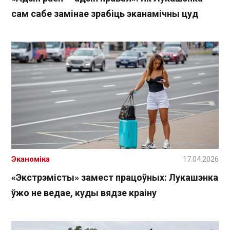
сам сабе замінае зрабіць эканамічны цуд
Эканоміка
17.04.2026
«Экстрэмісты» замест працоўных: Лукашэнка
ўжо не ведае, куды вядзе краіну