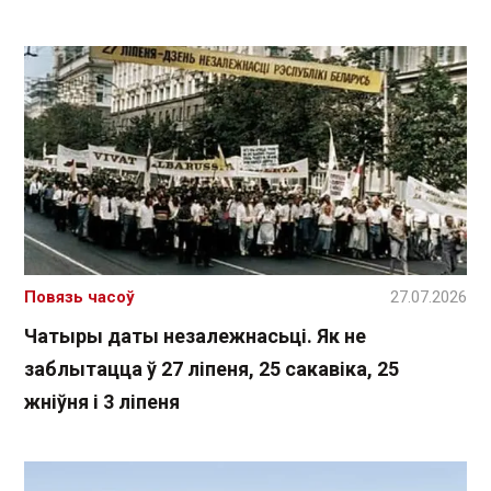
Повязь часоў
27.07.2026
Чатыры даты незалежнасьці. Як не
заблытацца ў 27 ліпеня, 25 сакавіка, 25
жніўня і 3 ліпеня