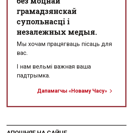
без моцнай
грамадзянскай
супольнасці і
незалежных медыя.
Мы хочам працягваць пісаць для
вас.
І нам вельмі важная ваша
падтрымка.
Дапамагчы «Новаму Часу»