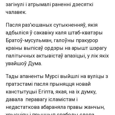
загінулі і атрымалі раненні дзесяткі
чалавек.
Пасля раз'юшаных сутыкненняў, якія
адбыліся ў сакавіку каля штаб-кватэры
Братоў-мусульман, галоўны пракурор
краіны выпісаў ордэры на арышт шэрагу
палітычных актывістаў апазіцыі, у лік якіх
увайшоў Дума.
Тады апаненты Мурсі выйшлі на вуліцы з
пратэстамі пасля прыняцця новай
канстытуцыі Егіпта, якая, на іх думку,
давала перавагу ісламістам і
недастаткова абараняла правы жанчын,
хрысціян і прынцып свабоды слова.