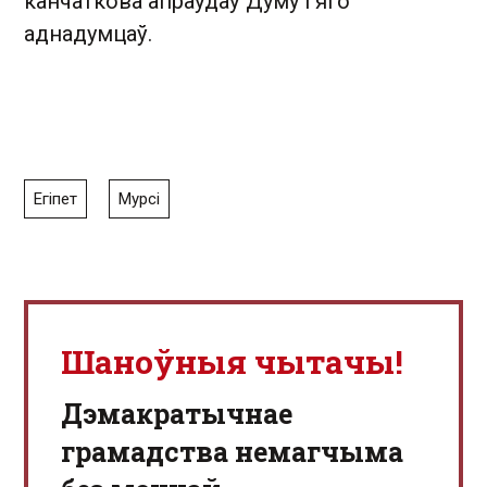
канчаткова апраўдаў Думу і яго
аднадумцаў.
Егіпет
Мурсі
Шаноўныя чытачы!
Дэмакратычнае
грамадства немагчыма