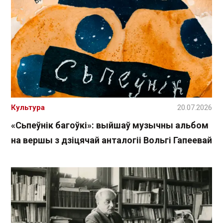
Культура
20.07.2026
«Сьпеўнік багоўкі»: выйшаў музычны альбом
на вершы з дзіцячай анталогіі Вольгі Гапеевай