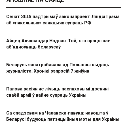
АПОШНЯЕ НА САЙЦЕ
Сенат ЗША падтрымаў законапраект Ліндсі Грэма
аб «пякельных» санкцыях супраць РФ
Айцец Аляксандар Надсан. Той, хто працягвае
аб'ядноўваць беларусаў
Беларусь запатрабавала ад Польшчы выдаць
журналіста. Хронікі рэпрэсій 7 жніўня
Палова расіян не лічыць паспяховымі дзеянні
сваёй арміі ў вайне супраць Украіны
Са спадзевам на Чалавека-павука: навошта ў
Беларусі будуюць патэнцыйныя мэты для Украіны