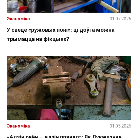
Эканоміка
31.07.2026
У свеце «ружовых поні»: ці доўга можна
трымацца на фікцыях?
Эканоміка
01.05.2026
«Адзін раён — адзін правал»: Як Лукашэнка