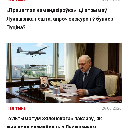
Палітыка
03.07.2026
«Працяглая камандзіроўка»: ці атрымаў
Лукашэнка нешта, апроч экскурсіі ў бункер
Пуціна?
Палітыка
26.06.2026
«Ультыматум Зяленскага» паказаў, як
вынікова размаўляць з Лукашэнкам