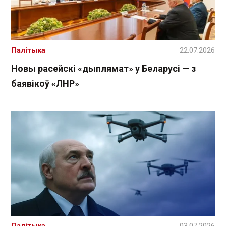
Палітыка
22.07.2026
Новы расейскі «дыплямат» у Беларусі — з
баявікоў «ЛНР»