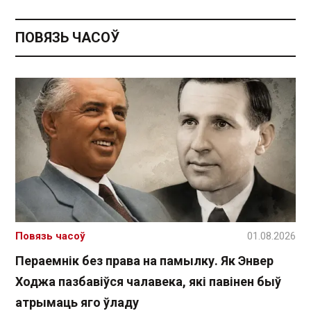
ПОВЯЗЬ ЧАСОЎ
Повязь часоў
01.08.2026
Пераемнік без права на памылку. Як Энвер
Ходжа пазбавіўся чалавека, які павінен быў
атрымаць яго ўладу