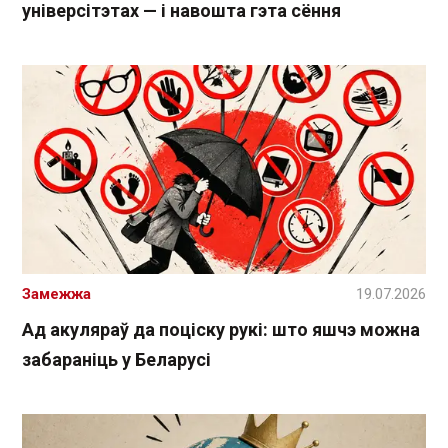
універсітэтах — і навошта гэта сёння
Замежжа
19.07.2026
Ад акуляраў да поціску рукі: што яшчэ можна
забараніць у Беларусі