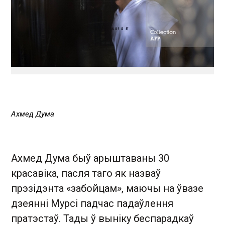
Ахмед Дума
Ахмед Дума быў арыштаваны 30
красавіка, пасля таго як назваў
прэзідэнта «забойцам», маючы на ​​ўвазе
дзеянні Мурсі падчас падаўлення
пратэстаў. Тады ў выніку беспарадкаў