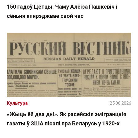
150 гадоў Цётцы. Чаму Алёіза Пашкевіч і
сёньня апярэджвае свой час
Культура
25.06.2026
«Жыць ёй два дні». Як расейскія эмігранцкія
газэты ў ЗША пісалі пра Беларусь у 1920-х