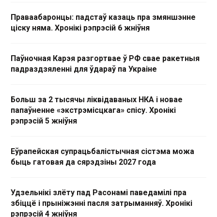
Праваабаронцы: падстаў казаць пра змяншэнне
ціску няма. Хронікі рэпрэсій 6 жніўня
Паўночная Карэя разгортвае ў РФ свае ракетныя
падраздзяленні для ўдараў па Украіне
Больш за 2 тысячы ліквідаваных НКА і новае
папаўненне «экстрэмісцкага» спісу. Хронікі
рэпрэсій 5 жніўня
Еўрапейская супрацьбалістычная сістэма можа
быць гатовая да сярэдзіны 2027 года
Удзельнікі злёту пад Расонамі паведамілі пра
збіццё і прыніжэнні пасля затрыманняў. Хронікі
рэпрэсій 4 жніўня