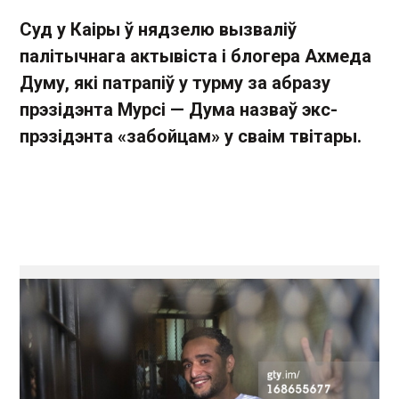
Суд у
Каіры
ў нядзелю
вызваліў
палітычнага актывіста
і
блогера
Ахмеда
Думу
, які патрапіў у
турму
за абразу
прэзідэнта
Мурсі
—
Дума
назваў
экс
-
прэзідэнта
«
забойцам
» у сваім твітары
.