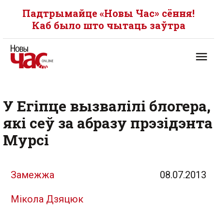
Падтрымайце «Новы Час» сёння!
Каб было што чытаць заўтра
У Егіпце вызвалілі блогера,
які сеў за абразу прэзідэнта
Мурсі
Замежжа
08.07.2013
Мікола Дзяцюк