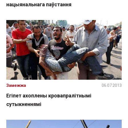
нацыянальнага паўстання
Замежжа
06.07.2013
Егіпет ахоплены кровапралітнымі
сутыкненнямі