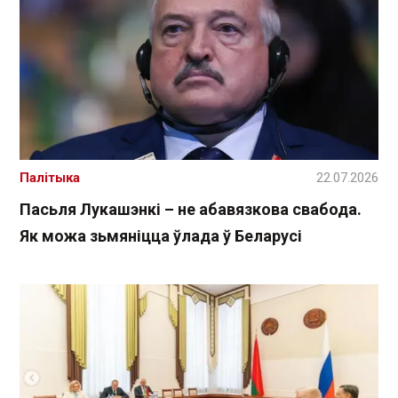
Палітыка
22.07.2026
Пасьля Лукашэнкі – не абавязкова свабода.
Як можа зьмяніцца ўлада ў Беларусі