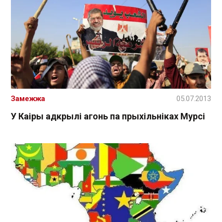
Замежжа
05.07.2013
У Каіры адкрылі агонь па прыхільніках Мурсі