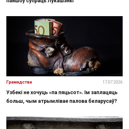
пайшоў супраць Лукашэнкі
Грамадства
17.07.2026
Узбекі не хочуць «па пяцьсот». Ім заплацяць
больш, чым атрымлівае палова беларусаў?