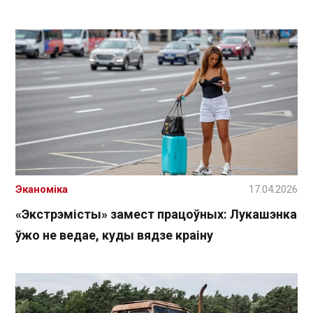
Эканоміка
17.04.2026
«Экстрэмісты» замест працоўных: Лукашэнка
ўжо не ведае, куды вядзе краіну