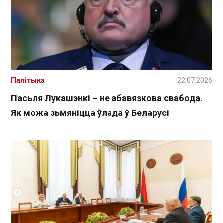
Палітыка
22.07.2026
Пасьля Лукашэнкі – не абавязкова свабода.
Як можа зьмяніцца ўлада ў Беларусі