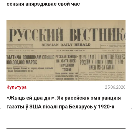
сёньня апярэджвае свой час
Культура
25.06.2026
«Жыць ёй два дні». Як расейскія эмігранцкія
газэты ў ЗША пісалі пра Беларусь у 1920-х
Спасылка без VPN