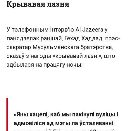
Крывавая лазня
У тэлефонным інтэрв'ю Al Jazeera у
панядзелак раніцай, Гехад Хаддад, прэс-
сакратар Мусульманскага братэрства,
сказаў з нагоды «крывавай лазні», што
адбылася на працягу ночы:
«Яны хацелі, каб мы пакінулі вуліцы і
адмовіліся ад мэты па ўсталяванні