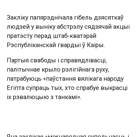
Закліку папярэднічала гібель дзясяткаў
людзей у выніку абстрэлу сядзячай акцыі
пратэсту перад штаб-кватэрай
Рэспубліканскай гвардыі ў Каіры.
Партыя свабоды і справядлівасці,
палітычнае крыло рэлігійнага руху,
патрабуюць «паўстання вялікага народу
Егіпта супраць тых, хто спрабуе выкрасці
іх рэвалюцыю з танкамі».
Яна заклікае «міжнародная супольнасць і