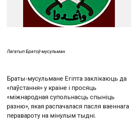
Лагатып Братоў-мусульман
Браты-мусульмане Егіпта заклікаюць да
«паўстання» у краіне і просяць
«міжнародная супольнасць спыніць
разню», якая распачалася пасля ваеннага
перавароту на мінулым тыдні.