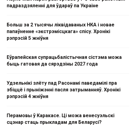
падраздзяленні для ўдараў па Украіне
Больш за 2 тысячы ліквідаваных НКА і новае
папаўненне «экстрэмісцкага» спісу. Хронікі
рэпрэсій 5 жніўня
Еўрапейская супрацьбалістычная сістэма можа
быць гатовая да сярэдзіны 2027 года
Удзельнікі злёту пад Расонамі паведамілі пра
збіццё і прыніжэнні пасля затрыманняў. Хронікі
рэпрэсій 4 жніўня
Перамовы ў Каракасе. Ці можа венесуэльскі
сцэнар стаць прыкладам для Беларусі?