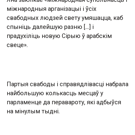
міжнародныя арганізацыі і ўсіх
свабодных людзей свету умяшацца, каб
спыніць далейшую разню [...] і
прадухіліць новую Сірыю ў арабскім
свеце».
Партыя свабоды і справядлівасці набрала
найбольшую колькасць месцаў у
парламенце да перавароту, які адбыўся
на мінулым тыдні.