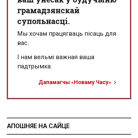
грамадзянскай
супольнасці.
Мы хочам працягваць пісаць для
вас.
І нам вельмі важная ваша
падтрымка.
Дапамагчы «Новаму Часу»
АПОШНЯЕ НА САЙЦЕ