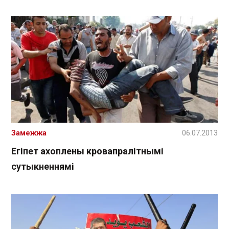
Замежжа
06.07.2013
Егіпет ахоплены кровапралітнымі
сутыкненнямі