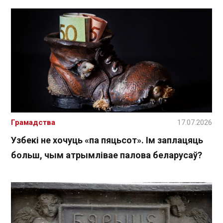
Грамадства
17.07.2026
Узбекі не хочуць «па пяцьсот». Ім заплацяць
больш, чым атрымлівае палова беларусаў?