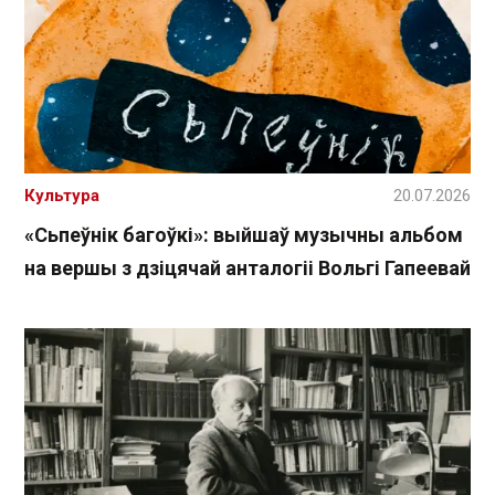
Культура
20.07.2026
«Сьпеўнік багоўкі»: выйшаў музычны альбом
на вершы з дзіцячай анталогіі Вольгі Гапеевай