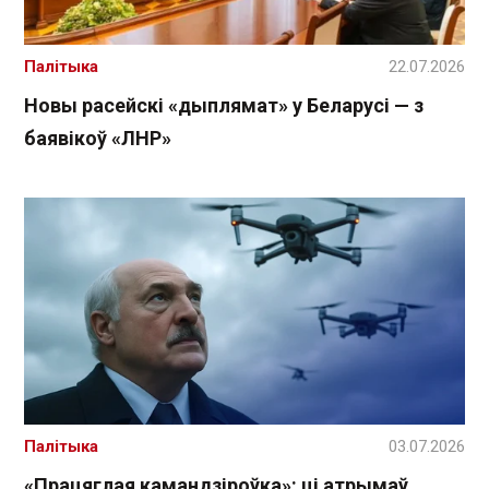
Палітыка
22.07.2026
Новы расейскі «дыплямат» у Беларусі — з
баявікоў «ЛНР»
Палітыка
03.07.2026
«Працяглая камандзіроўка»: ці атрымаў