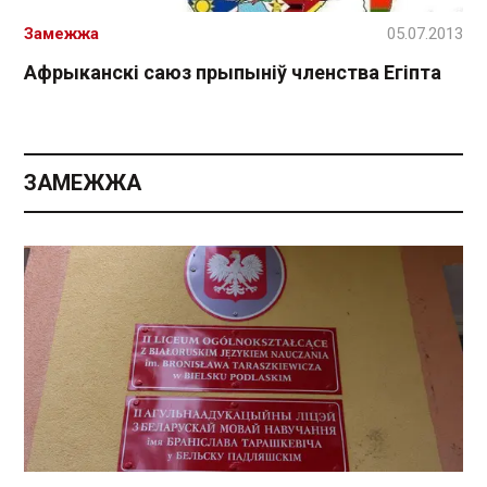
Замежжа
05.07.2013
Афрыканскі саюз прыпыніў членства Егіпта
ЗАМЕЖЖА