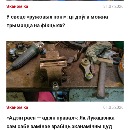
Эканоміка
31.07.2026
У свеце «ружовых поні»: ці доўга можна
трымацца на фікцыях?
Эканоміка
01.05.2026
«Адзін раён — адзін правал»: Як Лукашэнка
сам сабе замінае зрабіць эканамічны цуд