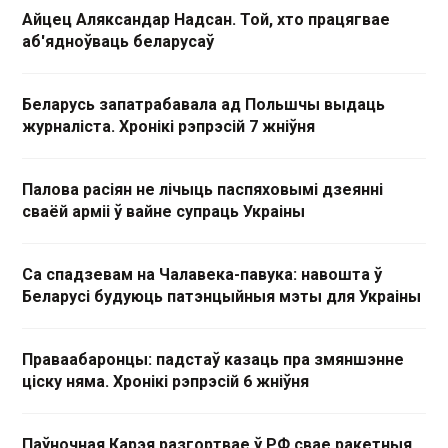
Айцец Аляксандар Надсан. Той, хто працягвае
аб'ядноўваць беларусаў
Беларусь запатрабавала ад Польшчы выдаць
журналіста. Хронікі рэпрэсій 7 жніўня
Палова расіян не лічыць паспяховымі дзеянні
сваёй арміі ў вайне супраць Украіны
Са спадзевам на Чалавека-павука: навошта ў
Беларусі будуюць патэнцыйныя мэты для Украіны
Праваабаронцы: падстаў казаць пра змяншэнне
ціску няма. Хронікі рэпрэсій 6 жніўня
Паўночная Карэя разгортвае ў РФ свае ракетныя