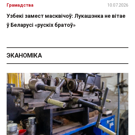
Грамадства
10.07.2026
Узбекі замест масквічоў: Лукашэнка не вітае
ў Беларусі «рускіх братоў»
ЭКАНОМІКА