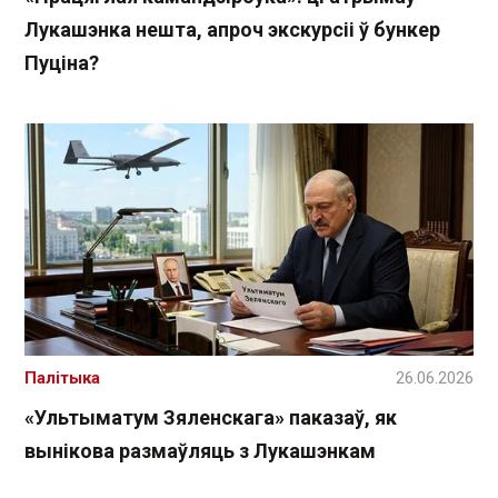
Лукашэнка нешта, апроч экскурсіі ў бункер
Пуціна?
Палітыка
26.06.2026
«Ультыматум Зяленскага» паказаў, як
вынікова размаўляць з Лукашэнкам