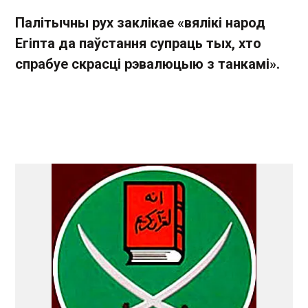
Палітычны рух
заклікае
«
вялікі народ
Егіпта да
паўстання
супраць тых
,
хто
спрабуе
скрасці
рэвалюцыю
з танкамі
»
.