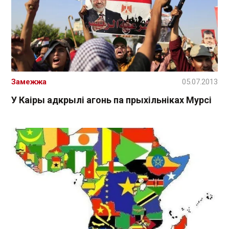
Замежжа
05.07.2013
У Каіры адкрылі агонь па прыхільніках Мурсі