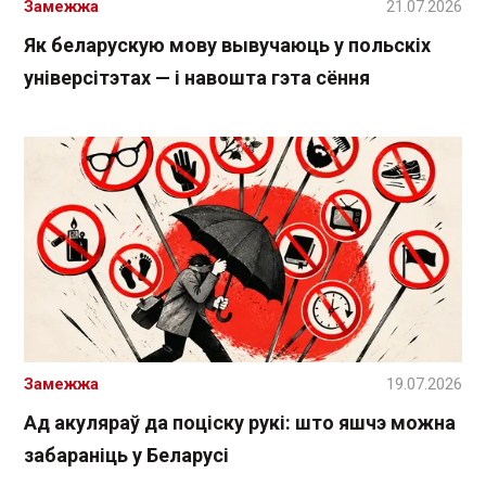
Замежжа
21.07.2026
Як беларускую мову вывучаюць у польскіх
універсітэтах — і навошта гэта сёння
Замежжа
19.07.2026
Ад акуляраў да поціску рукі: што яшчэ можна
забараніць у Беларусі