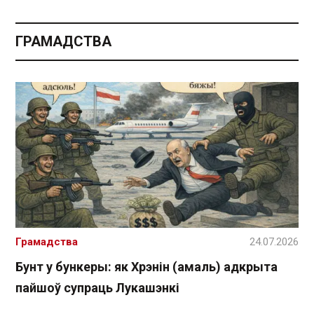
ГРАМАДСТВА
Грамадства
24.07.2026
Бунт у бункеры: як Хрэнін (амаль) адкрыта
пайшоў супраць Лукашэнкі