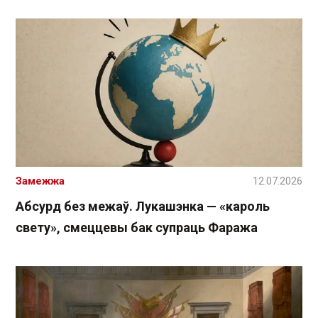
Замежжа
12.07.2026
Абсурд без межаў. Лукашэнка — «кароль
свету», смеццевы бак супраць Фаража