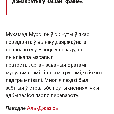
дэмакратыі ў нашай краіне».
Мухамед Мурсі быў скінуты ў якасці
прэзідэнта ў выніку дзяржаўнага
перавароту ў Егіпце ў сераду, што
выклікала масавыя
пратэсты, арганізаваныя Братамі-
мусульманамі і іншымі групамі, якія яго
падтрымлівалі. Многія людзі былі
забітыя ў стральбе і сутыкненнях, якія
адбываліся пасля перавароту.
Паводле
Аль-Джазіры