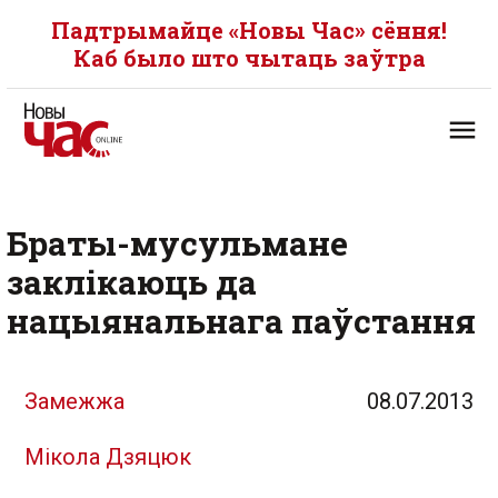
Падтрымайце «Новы Час» сёння!
Каб было што чытаць заўтра
Браты-мусульмане
заклікаюць да
нацыянальнага паўстання
Замежжа
08.07.2013
Мікола Дзяцюк