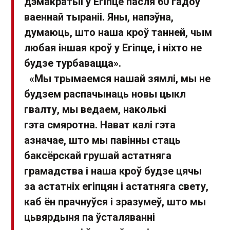
дэмакратыі ў Егіпце пасля 60 гадоў
ваеннай тыраніі. Яны, напэўна,
думаюць, што наша кроў танней, чым
любая іншая кроў у Егіпце, і ніхто не
будзе турбавацца».
«Мы трымаемся нашай зямлі, мы не
будзем распачынаць новы цыкл
гвалту, мы ведаем, наколькі
гэта смяротна. Нават калі гэта
азначае, што мы павінны стаць
баксёрскай грушай астатняга
грамадства і наша кроў будзе цячы
за астатніх егіпцян і астатняга свету,
каб ён прачнуўся і зразумеў, што мы
цьвярдыня па ўсталяванні