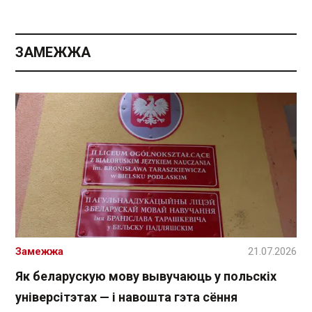
ЗАМЕЖЖА
Замежжа
21.07.2026
Як беларускую мову вывучаюць у польскіх
універсітэтах — і навошта гэта сёння