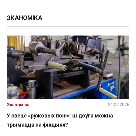
ЭКАНОМІКА
Эканоміка
31.07.2026
У свеце «ружовых поні»: ці доўга можна
трымацца на фікцыях?