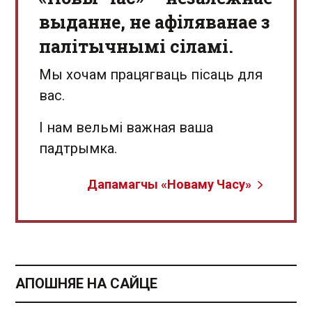
выданне, не афіляванае з
палітычнымі сіламі.
Мы хочам працягваць пісаць для
вас.
І нам вельмі важная ваша
падтрымка.
Дапамагчы «Новаму Часу»
АПОШНЯЕ НА САЙЦЕ