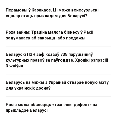
Перамовы ў Каракасе. Ці можа венесуэльскі
сцэнар стаць прыкладам для Беларусі?
Рэха вайны: Траціна малога бізнесу ў Расіі
задумалася аб закрыцці або продажы
Беларускі ПЭН зафіксаваў 738 парушэнняў
культурных правоў за паўгоддзе. Хронікі рэпрэсій
3 жніўня
Беларусь на мяжы з Украінай стварае новую мэту
для украінскіх дронаў
Расія можа абвясціць «тэхнічны дэфолт» па
прыкладзе Беларусі