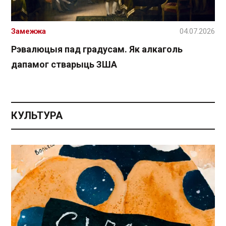
Замежжа
04.07.2026
Рэвалюцыя пад градусам. Як алкаголь
дапамог стварыць ЗША
КУЛЬТУРА