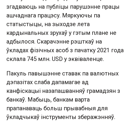
згадваюць на публіцы парушэнне працы
ашчаднага працэсу. Мяркуючы па
статыстыцы, на зыходзе лета
кардынальных зрухаў у гэтым плане не
адбылося. Скарачэнне рэшткаў на
ўкладах фізічных асоб з пачатку 2021 года
склала 745 млн. USD у эквіваленце.
Пакуль павышэнне ставак па валютных
дэпазітах слаба дапамагае ад
канфіскацыі назапашванняў грамадзян з
банкаў. Мабыць, банкам варта
прапанаваць больш прывабныя для
ўкладчыкаў інструменты зберажэнняў.