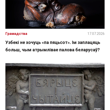
Грамадства
17.07.2026
Узбекі не хочуць «па пяцьсот». Ім заплацяць
больш, чым атрымлівае палова беларусаў?