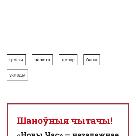
грошы
валюта
долар
банкі
уклады
Шаноўныя чытачы!
«Новы Час» — незалежнае