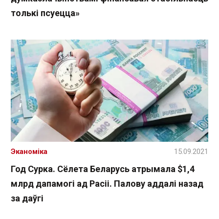
толькі псуецца»
Эканоміка
15.09.2021
Год Сурка. Сёлета Беларусь атрымала $1,4
млрд дапамогі ад Расіі. Палову аддалі назад
за даўгі