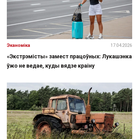
Эканоміка
17.04.2026
«Экстрэмісты» замест працоўных: Лукашэнка
ўжо не ведае, куды вядзе краіну