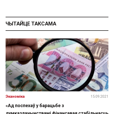
ЧЫТАЙЦЕ ТАКСАМА
Эканоміка
15.09.2021
«Ад поспехаў у барацьбе з
думказлачынствамі фінансавая стабільнасць