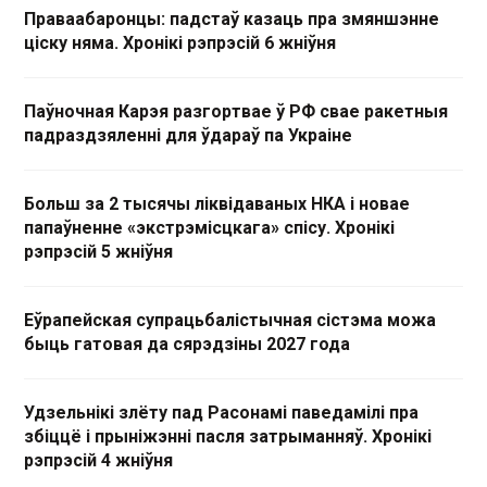
Праваабаронцы: падстаў казаць пра змяншэнне
ціску няма. Хронікі рэпрэсій 6 жніўня
Паўночная Карэя разгортвае ў РФ свае ракетныя
падраздзяленні для ўдараў па Украіне
Больш за 2 тысячы ліквідаваных НКА і новае
папаўненне «экстрэмісцкага» спісу. Хронікі
рэпрэсій 5 жніўня
Еўрапейская супрацьбалістычная сістэма можа
быць гатовая да сярэдзіны 2027 года
Удзельнікі злёту пад Расонамі паведамілі пра
збіццё і прыніжэнні пасля затрыманняў. Хронікі
рэпрэсій 4 жніўня