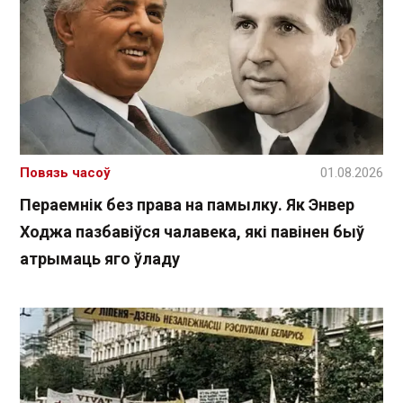
Повязь часоў
01.08.2026
Пераемнік без права на памылку. Як Энвер
Ходжа пазбавіўся чалавека, які павінен быў
атрымаць яго ўладу