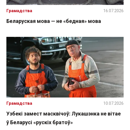
Грамадства
16.07.2026
Беларуская мова — не «бедная» мова
Грамадства
10.07.2026
Узбекі замест масквічоў: Лукашэнка не вітае
ў Беларусі «рускіх братоў»