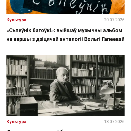
Культура
20.07.2026
«Сьпеўнік багоўкі»: выйшаў музычны альбом
на вершы з дзіцячай анталогіі Вольгі Гапеевай
Культура
18.07.2026