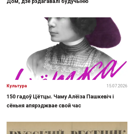
Дом, дзе рэдагавалі будучыню
Культура
15.07.2026
150 гадоў Цётцы. Чаму Алёіза Пашкевіч і
сёньня апярэджвае свой час