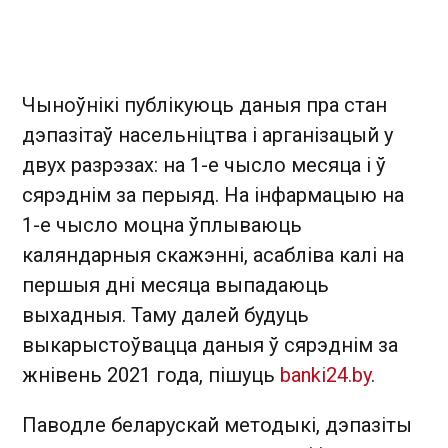
Чыноўнікі публікуюць даныя пра стан
дэпазітаў насельніцтва і арганізацый у
двух разрэзах: на 1-е чысло месяца і ў
сярэднім за перыяд. На інфармацыю на
1-е чысло моцна ўплываюць
каляндарныя скажэнні, асабліва калі на
першыя дні месяца выпадаюць
выхадныя. Таму далей будуць
выкарыстоўвацца даныя ў сярэднім за
жнівень 2021 года, пішуць
banki24.by
.
Паводле беларускай методыкі, дэпазіты