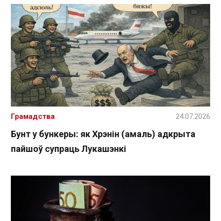
Грамадства
24.07.2026
Бунт у бункеры: як Хрэнін (амаль) адкрыта
пайшоў супраць Лукашэнкі