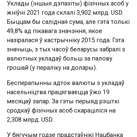
Уклады (іншыя дэпазіты) фізічных асоб у
жніўні 2021 года склалі 3,902 млрд. USD.
Быццам бы салідная сума, але гэта толькі
49,8% ад пікавага значэння, якое
назіралася ў кастрычніку 2015 года. Гэта
значыць, з тых часоў беларусы забралі з
валютных укладаў больш за палову
грошай (у пераліку на долары).
Бесперапынны адток валюты з укладаў
насельніцтва працягваецца ўжо 19
месяцаў запар. За гэты перыяд рэшткі
сродкаў фізічных асоб скараціліся на
2,308 млрд. USD.
У бягучым годзе прадстаўнікі Нацбанка