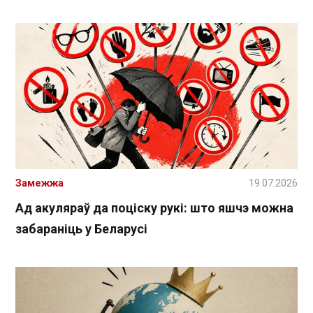
Замежжа
19.07.2026
Ад акуляраў да поціску рукі: што яшчэ можна
забараніць у Беларусі