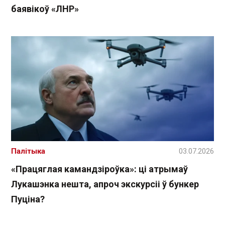
баявікоў «ЛНР»
Палітыка
03.07.2026
«Працяглая камандзіроўка»: ці атрымаў
Лукашэнка нешта, апроч экскурсіі ў бункер
Пуціна?