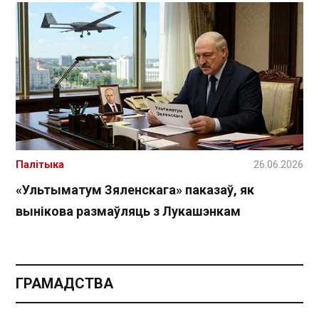
Палітыка
26.06.2026
«Ультыматум Зяленскага» паказаў, як
вынікова размаўляць з Лукашэнкам
ГРАМАДСТВА