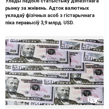
Улады падбілі статыстыку дэпазітнага
рынку за жнівень. Адток валютных
укладаў фізічных асоб з гістарычнага
піка перавысіў 3,9 млрд. USD.