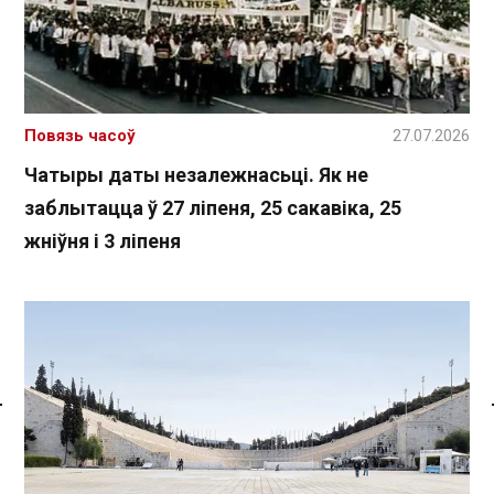
Повязь часоў
27.07.2026
Чатыры даты незалежнасьці. Як не
заблытацца ў 27 ліпеня, 25 сакавіка, 25
жніўня і 3 ліпеня
Спасылка без VPN