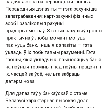
падзяляюцца на пераводныя і іншыя.
Пераводныя дэпазіты — гэта рахункі да
запатрабавання: карт-рахункі фізічных
асоб і разліковыя рахункі
прадпрыемстваў. З гэтых рахункаў грошы
практычна ў любы момант могуць
пакінуць банк. Іншыя дэпазіты — гэта
ўклады ў іх побытавым разуменні. Гэта
грошы, якія ўкладчыкі прыносяць у банкі
на пэўныя тэрміны і пад пэўны працэнт, і
іх, часцей за ўсё, нельга забраць
датэрмінова.
Для дэпазітаў у банкаўскай сістэме
Беларусі характэрная высокая доля
валютных інструментаў. Асабліва гэта