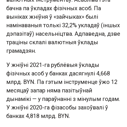
бачна па ўкладах фізічных асоб. Па
выніках жніўня ў «зайчыках» былі
намінаваныя толькі 32,2% укладаў (іншых
дэпазітаў) насельніцтва. Адпаведна, дзве
траціны склалі валютныя ўклады
грамадзян.
У жніўні 2021-га рублёвыя ўклады
фізічных асоб у банках дасягнулі 4,668
млрд. BYN. Па гэтым інструменце ўжо 12
месяцаў запар няма пазітыўнай
дынамікі — у параўнанні з мінулым годам.
У жніўні 2020-га фізасобы захоўвалі ў
банках 4,818 млрд. BYN.