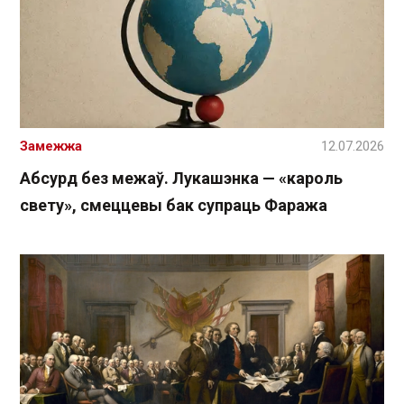
Замежжа
12.07.2026
Абсурд без межаў. Лукашэнка — «кароль
свету», смеццевы бак супраць Фаража