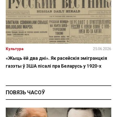
Культура
25.06.2026
«Жыць ёй два дні». Як расейскія эмігранцкія
газэты ў ЗША пісалі пра Беларусь у 1920-х
ПОВЯЗЬ ЧАСОЎ