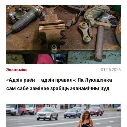
Эканоміка
01.05.2026
«Адзін раён — адзін правал»: Як Лукашэнка
сам сабе замінае зрабіць эканамічны цуд